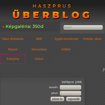
HASZPRUS
HASZPRUS
ÜBERBLOG
ÜBERBLOG
Képgaléria: 350d
Tábor, kirándulás
BME
Egyéb események
Fotózás, város
Maszat
Két keréken
Külföld
Kategória
Dátum
belépve jobb
usernév:
jelszó: