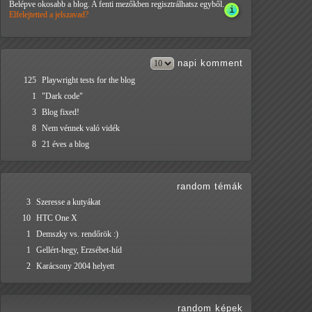
Belépve okosabb a blog. A fenti mezőkben regisztrálhatsz egyből.
Elfelejtetted a jelszavad?
napi
komment
125
Playwright tests for the blog
1
"Dark code"
3
Blog fixed!
8
Nem vénnek való vidék
8
21 éves a blog
random témák
3
Szeresse a kutyákat
10
HTC One X
1
Demszky vs. rendőrök :)
1
Gellért-hegy, Erzsébet-híd
2
Karácsony 2004 helyett
random képek