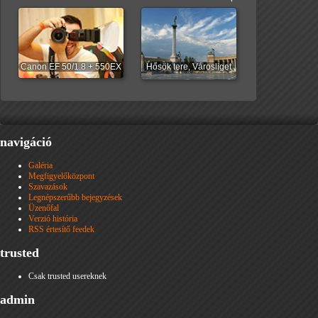
Canon EF 50/1.8 + 550EX
Hősök tere, Városliget
navigáció
Galéria
Megfigyelőközpont
Szavazások
Legnépszerűbb bejegyzések
Üzenőfal
Verzió história
RSS értesítő feedek
trusted
Csak trusted usereknek
admin