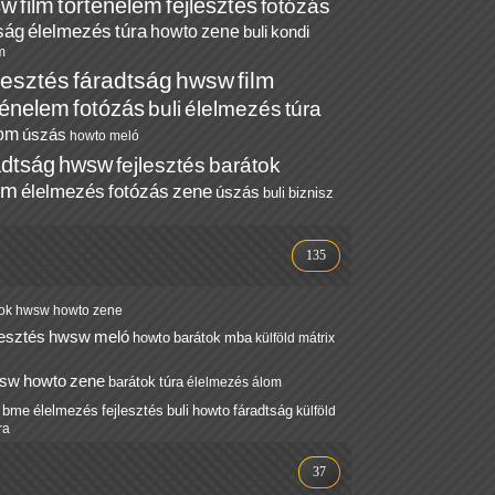
sw
film
történelem
fejlesztés
fotózás
ság
élelmezés
túra
howto
zene
buli
kondi
m
lesztés
fáradtság
hwsw
film
ténelem
fotózás
buli
élelmezés
túra
om
úszás
howto
meló
adtság
hwsw
fejlesztés
barátok
ilm
élelmezés
fotózás
zene
úszás
buli
biznisz
135
ok
hwsw
howto
zene
lesztés
hwsw
meló
howto
barátok
mba
külföld
mátrix
sw
howto
zene
barátok
túra
élelmezés
álom
bme
élelmezés
fejlesztés
buli
howto
fáradtság
külföld
ra
37