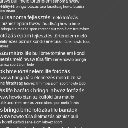
arsys
buli
meló
történelem
sanoma
hwsw
realeyes
bringa
fotózás
túra
fáradtság
howto
biznisz
bme
epam
uli
sanoma
fejlesztés
meló
fotózás
a
biznisz
epam
hwsw
fáradtság
howto
bme
bringa
élelmezés
sport
coreconsult
todo
álom
film
mátrix
fotózás
epam
fejlesztés
történelem
meló
élelmezés
biznisz
kondi
zene
túra
mátrix
howto
todo
abvez
ózás
mátrix
life
buli
bme
történelem
kondi
lmezés
meló
hwsw
túra
film
zene
howto
bringa
iznisz
sport
álom
todo
ok
bme
történelem
life
fotózás
hwsw
bringa
túra
élelmezés
meló
biznisz
ene
fáradtság
labvez
film
mba
álom
sport
howto
todo
tés
life
barátok
bringa
labvez
fotózás
wsw
howto
biznisz
külföld
túra
mátrix
uli
kondi
élelmezés
zene
álom
sport
meló
úszás
és
bringa
bme
fotózás
life
barátok
wsw
howto
túra
élelmezés
biznisz
buli
s
kondi
külföld
zene
álom
labvez
sport