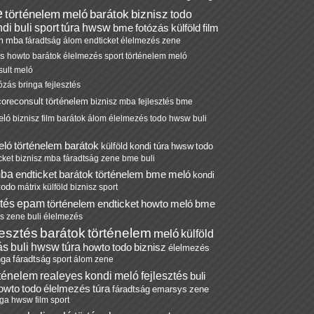
e
történelem
meló
barátok
biznisz
todo
ndi
buli
sport
túra
hwsw
bme
fotózás
külföld
film
m
mba
fáradtság
álom
endticket
élelmezés
zene
és
howto
barátok
élelmezés
sport
történelem
meló
ult
meló
tózás
bringa
fejlesztés
coreconsult
történelem
biznisz
mba
fejlesztés
bme
eló
biznisz
film
barátok
álom
élelmezés
todo
hwsw
buli
eló
történelem
barátok
külföld
kondi
túra
hwsw
todo
cket
biznisz
mba
fáradtság
zene
bme
buli
ba
endticket
barátok
történelem
bme
meló
kondi
todo
mátrix
külföld
biznisz
sport
ztés
epam
történelem
endticket
howto
meló
bme
ás
zene
buli
élelmezés
lesztés
barátok
történelem
meló
külföld
ás
buli
hwsw
túra
howto
todo
biznisz
élelmezés
nga
fáradtság
sport
álom
zene
rténelem
realeyes
kondi
meló
fejlesztés
buli
owto
todo
élelmezés
túra
fáradtság
emarsys
zene
nga
hwsw
film
sport