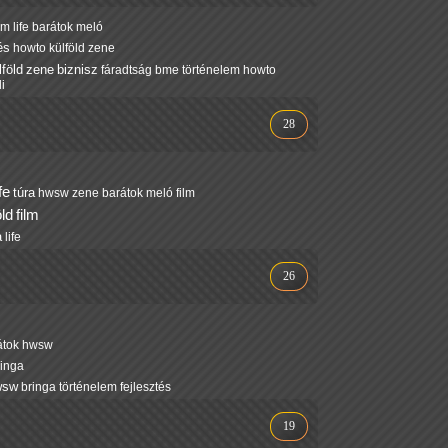
em
life
barátok
meló
és
howto
külföld
zene
lföld
zene
biznisz
fáradtság
bme
történelem
howto
i
28
ife
túra
hwsw
zene
barátok
meló
film
öld
film
a
life
26
átok
hwsw
ringa
wsw
bringa
történelem
fejlesztés
19