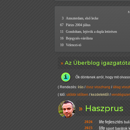
3
Amszterdam, első lecke
67
Párizs 2004 július
11
Gondoltam, lejövök a dupla letörésen
16
Bejegyzés-várólista
10
Velencei-tó
Az Überblog igazgatót
Ők döntenek arról, hogy mit olvaso
( Rendezés:
írás
/
össz visszhang
/
átlag viss
( Idő:
utóbbi időben
/
kezdetektől
/
vendégszer
Haszprus
2026
life
fejlesztés
buli
2025
life
sport
barátok