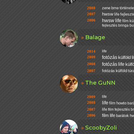
2008
zene
bme
történel
2007
hwsw
life
fejleszt
2006
hwsw
life
film
kü
fejlesztés
bringa
bul
Balage
2014
life
2009
fotózás
külföld
l
2008
fotózás
life
külf
2007
fotózás
külföld
túr
The GuNN
2009
life
2008
life
film
howto
bar
2007
life
film
fejlesztés
b
2006
film
life
barátok
h
ScoobyZoli