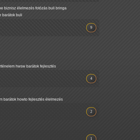
ne
biznisz
élelmezés
fotózás
buli
bringa
e
barátok
buli
9
örténelem
hwsw
barátok
fejlesztés
4
lm
barátok
howto
fejlesztés
élelmezés
2
1