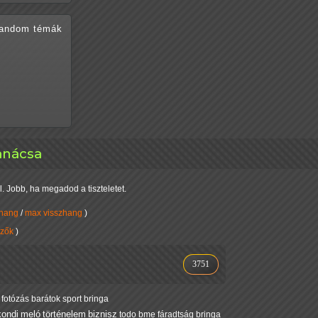
random témák
anácsa
l. Jobb, ha megadod a tiszteletet.
zhang
/
max visszhang
)
zők
)
3751
fotózás
barátok
sport
bringa
kondi
meló
történelem
biznisz
todo
bme
fáradtság
bringa