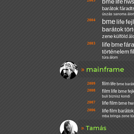
2005
bme
life
hw
barátok
fáradt
úszás
sanoma
álo
2004
bme
life
fej
barátok
tör
zene
külföld
ál
2003
life
bme
fár
történelem
f
túra
álom
mainframe
2009
film
life
bme
barát
2008
film
life
bme
fej
buli
biznisz
kondi
2007
life
film
bme
hw
2006
life
film
barátok
mba
bringa
zene
tú
Tamás