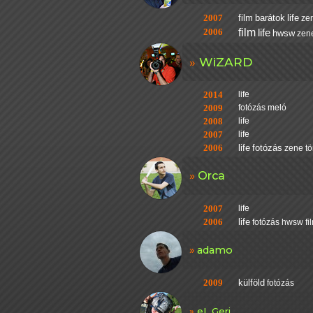
2007
film
barátok
life
ze
2006
film
life
hwsw
zen
WiZARD
2014
life
2009
fotózás
meló
2008
life
2007
life
2006
life
fotózás
zene
t
Orca
2007
life
2006
life
fotózás
hwsw
fi
adamo
2009
külföld
fotózás
eL Geri