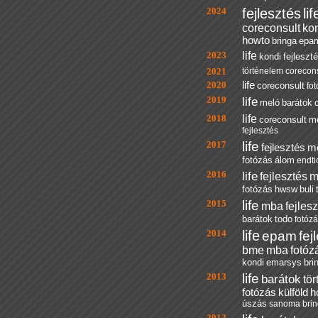
2024
fejlesztés
lif
coreconsult
ko
howto
bringa
epa
2023
life
kondi
fejleszt
2021
történelem
corecons
2020
life
coreconsult
fo
2019
life
meló
barátok
2018
life
coreconsult
m
fejlesztés
2017
life
fejlesztés
m
fotózás
álom
endti
2016
life
fejlesztés
m
fotózás
hwsw
buli
2015
life
mba
fejles
barátok
todo
fotóz
2014
life
epam
fej
bme
mba
fotóz
kondi
emarsys
bri
2013
life
barátok
tö
fotózás
külföld
h
úszás
sanoma
bri
2012