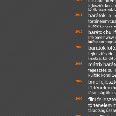
life
barátok
em
fejlesztés
kondi
külföld
úszás
todo
2011
barátok
life
b
történelem
túr
külföld
kondi
zene
2010
barátok
buli
life
bme
hwsw
külföld
film
bringa
l
2009
barátok
fot
fejlesztés
éle
fáradtság
külföld
b
2008
mátrix
barát
fejlesztés
buli
külföld
kondi
z
2007
bme
fejlesz
történelem
h
fáradtság
film
b
2006
film
fejleszt
történelem
h
fáradtság
úszá