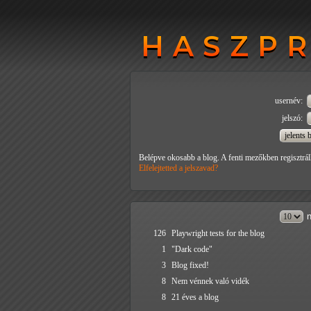
HASZP
HASZP
usernév:
jelszó:
Belépve okosabb a blog. A fenti mezőkben regisztrál
Elfelejtetted a jelszavad?
n
126
Playwright tests for the blog
1
"Dark code"
3
Blog fixed!
8
Nem vénnek való vidék
8
21 éves a blog