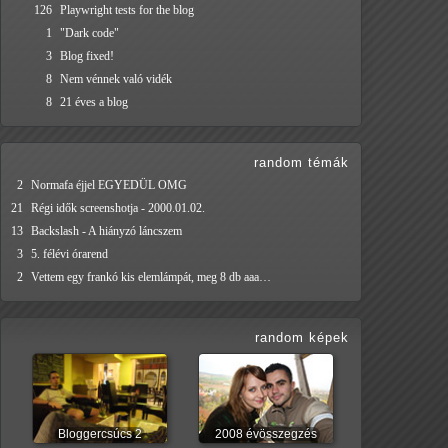
126
Playwright tests for the blog
1
"Dark code"
3
Blog fixed!
8
Nem vénnek való vidék
8
21 éves a blog
random témák
2
Normafa éjjel EGYEDÜL OMG
21
Régi idők screenshotja - 2000.01.02.
13
Backslash - A hiányzó láncszem
3
5. félévi órarend
2
Vettem egy frankó kis elemlámpát, meg 8 db aaa…
random képek
Bloggercsúcs 2
2008 évösszegzés