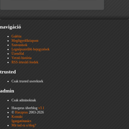
navigáció
Galéria
Megfigyelőközpont
Szavazások
Legnépszerűbb bejegyzések
Üzenőfal
Verzió história
RSS értesítő feedek
trusted
Csak trusted usereknek
admin
Csak adminoknak
Haszprus überblog
v3.1
©
Haszprus
2003-2026
Kontakt
Igazgatótanács
Mit tud ez a blog?