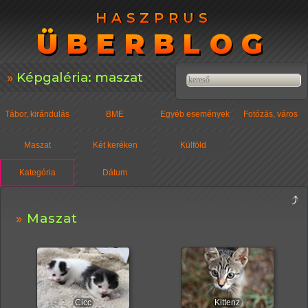
HASZPRUS
HASZPRUS
ÜBERBLOG
ÜBERBLOG
Képgaléria: maszat
Tábor, kirándulás
BME
Egyéb események
Fotózás, város
Maszat
Két keréken
Külföld
Kategória
Dátum
Maszat
Cicc
Kittenz