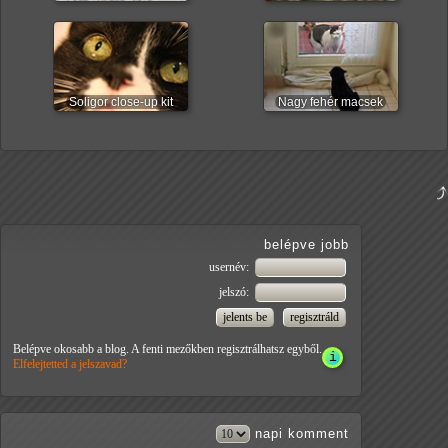
Soligor close-up kit
Nagy fehér macsek
belépve jobb
usernév:
jelszó:
Belépve okosabb a blog. A fenti mezőkben regisztrálhatsz egyből.
Elfelejtetted a jelszavad?
napi
komment