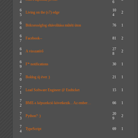
4
6
6
10
Living on the (s7) edge
2
5
4
6
Bölcsességfog eltávolítása műtéti úton
76
1
6
6
Facebook--
81
2
7
6
27
A visszatérő
2
8
8
6
F* notifications
30
1
9
7
Boldog új évet :)
21
1
0
7
Lead Software Engineer @ Endticket
15
1
1
7
BME-s képszekció következik... Az ember…
66
1
2
7
20
Python? :)
2
3
9
7
TypeScript
69
1
4