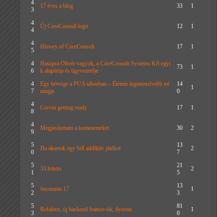
4
17 éves a blog
33
1
3
4
Új CoreConsult logó
12
1
4
4
History of CoreConsult
17
1
5
4
Haszpra Olivér vagyok, a CoreConsult Systems Kft egyi
73
1
6
k alapítója és ügyvezetője
4
Egy hétvége a PUA táborban – Életem legintenzívebb tré
14
1
7
ningje
0
4
Corvin getting ready
17
1
8
4
Megjavítottam a kommenteket
30
2
9
5
13
Ha akartok egy full addiktív játékot
2
0
7
5
21
33 lettem
2
1
5
5
13
Insomnia 17
1
2
3
5
81
Refaktor, új backend feature-ök, ilyesmi
1
3
0