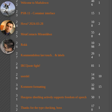
2
48
Welcome to Markdown
1
2
6
2
PSR-11 - Container interface
15
1
3
2
10
Hova? 2024-03-28
2
4
8
2
55
MetaContacts Mirandához
4
5
8
2
10
Rokk
3
6
98
2
26
Kommentdoboz last touch... & labels
1
7
4
2
IRCQuote fight!
81
1
8
2
14
userdel
10
9
26
3
32
Komment formatting
15
0
98
3
Haszprus überblog actively supports freedom of speech
50
1
1
3
17
Thanks for the type checking, boss
1
2
0