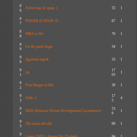
8
Perfect day @ epam :)
55
1
6
8
POWER @ EPAM :D
67
1
7
8
MBA vs life
76
1
8
8
Let the game begin
34
1
9
9
Egyetemi napok
33
1
0
9
17
rip
1
1
03
9
Pesti Burger és Bár
39
1
2
9
17
Hello :)
4
3
5
9
53
BDD (Behavior Driven Development) Cucumberrel
1
4
9
9
The usual self shit
69
1
5
9
Canon 350D + Sigma 18-125 eladó
84
1