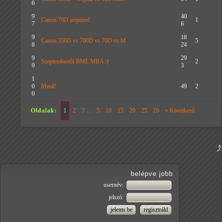
6
9
40
Canon 70D acquired
1
7
6
9
18
Canon 350D vs 700D vs 70D vs M
5
8
24
9
29
Szeptembertől BME MBA :)
2
9
3
1
0
Metál!
49
2
0
Oldalak:
1
2
3 ...
5
10
15
20
25
26
» Következő
belépve jobb
usernév:
jelszó: