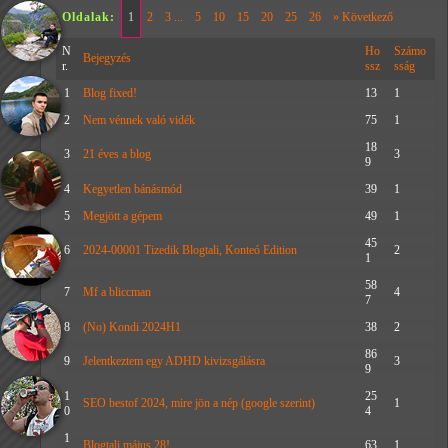
Oldalak:
1
2
3 ...
5
10
15
20
25
26
» Következő
N
Ho
Számo
Bejegyzés
r.
ssz
sság
1
Blog fixed!
13
1
2
Nem vénnek való vidék
75
1
18
3
21 éves a blog
3
9
4
Kegyetlen bánásmód
39
1
5
Megjött a gépem
49
1
45
6
2024-00001 Tizedik Blogtali, Konteó Edition
2
1
58
7
Mf a bliccman
4
7
8
(No) Kondi 2024H1
38
2
86
9
Jelentkeztem egy ADHD kivizsgálásra
3
9
1
25
SEO bestof 2024, mire jön a nép (google szerint)
1
0
4
1
Blogtali május 28!
63
1