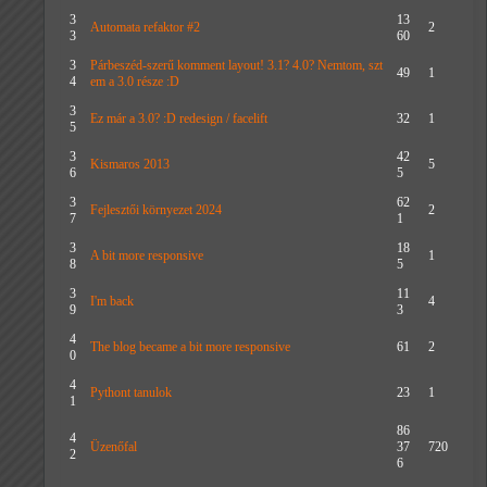
3
13
Automata refaktor #2
2
3
60
3
Párbeszéd-szerű komment layout! 3.1? 4.0? Nemtom, szt
49
1
4
em a 3.0 része :D
3
Ez már a 3.0? :D redesign / facelift
32
1
5
3
42
Kismaros 2013
5
6
5
3
62
Fejlesztői környezet 2024
2
7
1
3
18
A bit more responsive
1
8
5
3
11
I'm back
4
9
3
4
The blog became a bit more responsive
61
2
0
4
Pythont tanulok
23
1
1
86
4
Üzenőfal
37
720
2
6