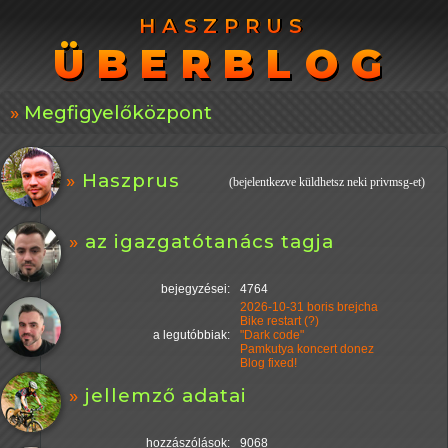
HASZPRUS
HASZPRUS
ÜBERBLOG
ÜBERBLOG
Megfigyelőközpont
Haszprus
(bejelentkezve küldhetsz neki privmsg-et)
az igazgatótanács tagja
bejegyzései:
4764
2026-10-31 boris brejcha
Bike restart (?)
a legutóbbiak:
"Dark code"
Pamkutya koncert donez
Blog fixed!
jellemző adatai
hozzászólások:
9068