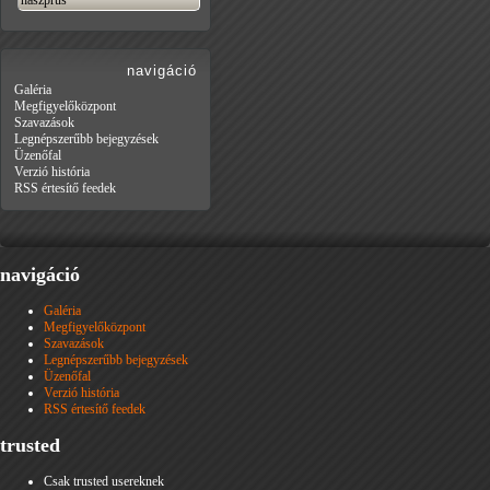
navigáció
Galéria
Megfigyelőközpont
Szavazások
Legnépszerűbb bejegyzések
Üzenőfal
Verzió história
RSS értesítő feedek
navigáció
Galéria
Megfigyelőközpont
Szavazások
Legnépszerűbb bejegyzések
Üzenőfal
Verzió história
RSS értesítő feedek
trusted
Csak trusted usereknek