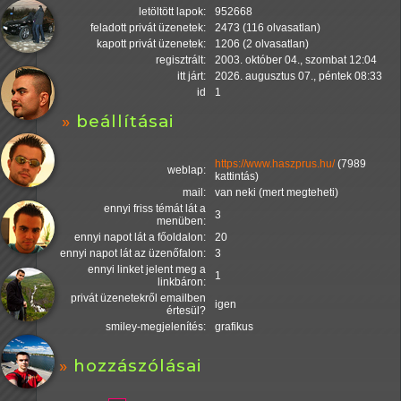
letöltött lapok:
952668
feladott privát üzenetek:
2473 (116 olvasatlan)
kapott privát üzenetek:
1206 (2 olvasatlan)
regisztrált:
2003. október 04., szombat 12:04
itt járt:
2026. augusztus 07., péntek 08:33
id
1
beállításai
https://www.haszprus.hu/
(7989
weblap:
kattintás)
mail:
van neki (mert megteheti)
ennyi friss témát lát a
3
menüben:
ennyi napot lát a főoldalon:
20
ennyi napot lát az üzenőfalon:
3
ennyi linket jelent meg a
1
linkbáron:
privát üzenetekről emailben
igen
értesül?
smiley-megjelenítés:
grafikus
hozzászólásai