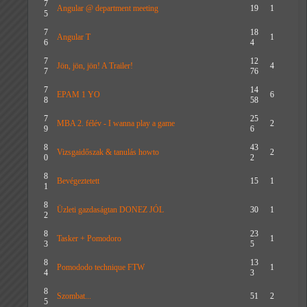
7
Angular @ department meeting
19
1
5
7
18
Angular T
1
6
4
7
12
Jön, jön, jön! A Trailer!
4
7
76
7
14
EPAM 1 YO
6
8
58
7
25
MBA 2. félév - I wanna play a game
2
9
6
8
43
Vizsgaidőszak & tanulás howto
2
0
2
8
Bevégeztetett
15
1
1
8
Üzleti gazdaságtan DONEZ JÓL
30
1
2
8
23
Tasker + Pomodoro
1
3
5
8
13
Pomododo technique FTW
1
4
3
8
Szombat...
51
2
5