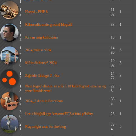
1
1
11
Hoppá - PHP 8
1
2
32
1
Kilencedik underground blogtali
33
1
3
1
Ki van még külföldön?
13
1
4
1
14
2024 májusi célok
6
5
86
1
10
Mf in da house! 2024
3
6
02
1
14
Zajvédő füldugó 2. rész
3
7
72
1
Nem fogod elhinni: ez a férfi 18 kilót fogyott ezzel az eg
22
2
8
yszerű módszerrel
8
1
38
2024, 7 days in Barcelona
1
9
3
2
Lett a blogból egy Amazon EC2-n futó példány
23
1
0
2
73
Playwright tests for the blog
5
1
4