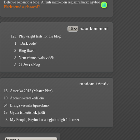
Belépve okosabb a blog. A fenti mezőkben regisztrálhatsz egyből.
Elfelejtetted a jelszavad?
napi
komment
125
Playwright tests for the blog
1
"Dark code"
3
Blog fixed!
8
Nem vénnek való vidék
8
21 éves a blog
random témák
16
Amerika 2013 (Master Plan)
10
Account-kereskedelem
64
Bringa vizuális típusoknak
13
Gyula ismerősnek jelölt
3
My People, Enyim lett a legjobb digit 1 kereszt…