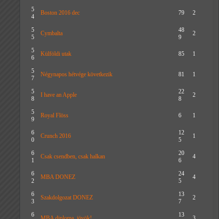
5
Boston 2016 dec
79
2
4
5
48
Cymbalta
2
5
9
5
Külföldi utak
85
1
6
5
Négynapos hétvége következik
81
1
7
5
22
I have an Apple
2
8
8
5
Royal Flöss
6
1
9
6
12
Crunch 2016
1
0
5
6
20
Csak csendben, csak halkan
4
1
6
6
24
MBA DONEZ
4
2
5
6
13
Szakdolgozat DONEZ
2
3
7
6
13
MBA diploma, jövök!
3