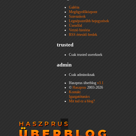
Galéria
Megfigyelőközpont
Szavazások
Legnépszerűbb bejegyzések
Üzenőfal
Verzió história
RSS értesítő feedek
trusted
Csak trusted usereknek
admin
Csak adminoknak
Haszprus überblog
v3.1
©
Haszprus
2003-2026
Kontakt
Igazgatótanács
Mit tud ez a blog?
HASZPRUS
HASZPRUS
ÜBERBLOG
ÜBERBLOG