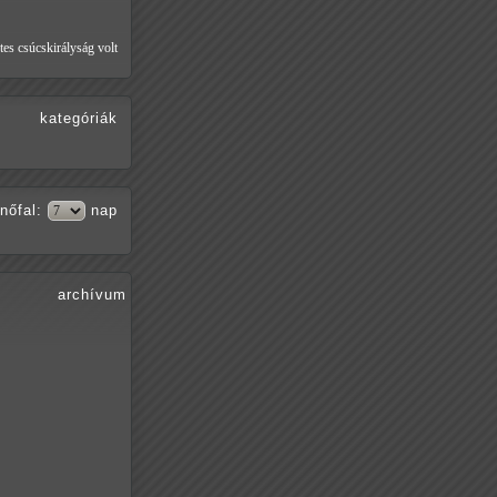
tes csúcskirályság volt
kategóriák
nőfal
:
nap
archívum