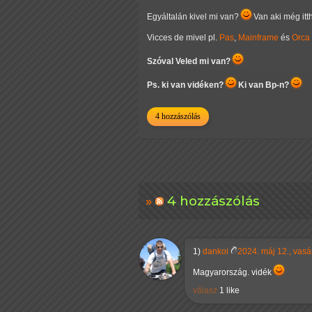
Egyáltalán kivel mi van?
Van aki még itt
Vicces de mivel pl.
Pas
,
Mainframe
és
Orca
Szóval Veled mi van?
Ps. ki van vidéken?
Ki van Bp-n?
4 hozzászólás
4 hozzászólás
1)
dankoi
2024. máj 12., vasá
Magyarország. vidék
válasz
1 like