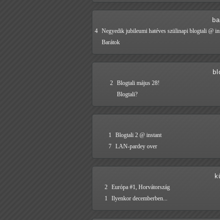
ba
4
Negyedik jubileumi hatéves szülinapi blogtali @ in
Barátok
bl
2
Blogtali május 28!
Blogtali?
1
Blogtali 2 @ instant
7
LAN-pardey over
k
2
Európa #1, Horvátország
1
Ilyenkor decemberben...