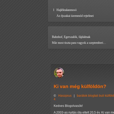
1
Hajléktalanmosó
Az éjszakai üzemmód rejtelmei
Bahnhof, Egerszalók, fájdalmak
Már most tiszta para vagyok a szeptemberi…
Ki van még külföldön?
©
Haszprus
|
barátok
blogtali
buli
külföld
4
Kedves Blogolvasók!
A 2003-as nyitás óta eltelt 20,5 év. Ki van 