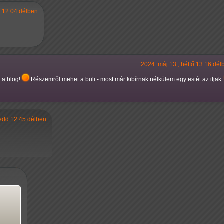
ő 12:04 délben
2024. máj 13., hétfő 13:16 dél
 a blog!
Részemről mehet a buli - most már kibírnak nélkülem egy estét az ifjak
kedd 12:45 délben