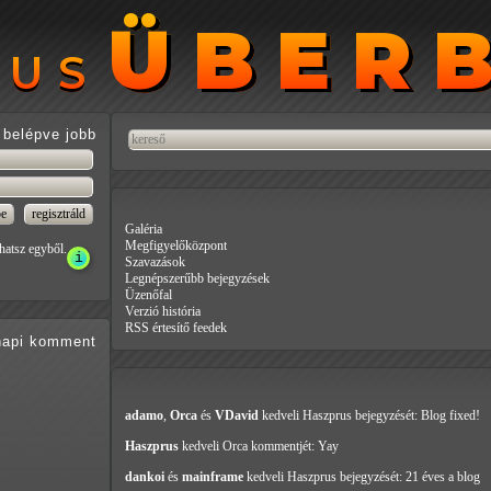
ÜBER
ÜBER
RUS
RUS
belépve jobb
Galéria
Megfigyelőközpont
hatsz egyből.
Szavazások
Legnépszerűbb bejegyzések
Üzenőfal
Verzió história
RSS értesítő feedek
api
komment
adamo
,
Orca
és
VDavid
kedveli Haszprus
bejegyzését: Blog fixed!
Haszprus
kedveli Orca
kommentjét: Yay
dankoi
és
mainframe
kedveli Haszprus
bejegyzését: 21 éves a blog