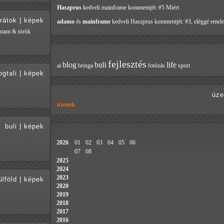
Haszprus
kedveli mainframe
kommentjét: #5 Miért
rátok
|
képek
adamo
és
mainframe
kedveli Haszprus
kommentjét: #3, eléggé emele
stant & török
fejlesztés
blog
buli
life
ai
bringa
fotózás
sport
ogtali
|
képek
üze
üzenek
buli
|
képek
2026
01
02
03
04
05
06
07
08
2025
2024
2023
ülföld
|
képek
2020
2019
2018
2017
2016