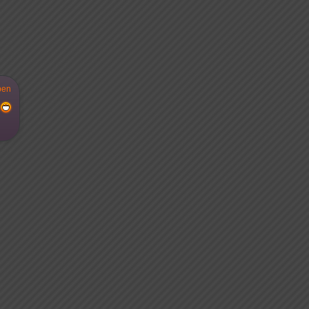
ben
.