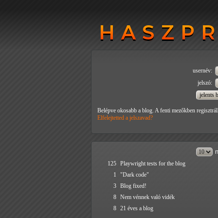
HASZP
HASZP
usernév:
jelszó:
Belépve okosabb a blog. A fenti mezőkben regisztrál
Elfelejtetted a jelszavad?
n
125
Playwright tests for the blog
1
"Dark code"
3
Blog fixed!
8
Nem vénnek való vidék
8
21 éves a blog