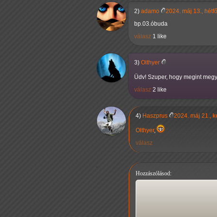
2)
adamo
2024. máj 13., hétf
bp.03.óbuda
válasz
1 like
3)
Olthyer
Üdv! Szuper, hogy megint megy
válasz
2 like
4)
Haszprus
2024. máj 21., 
Olthyer
,
válasz
Hozzászólásod: