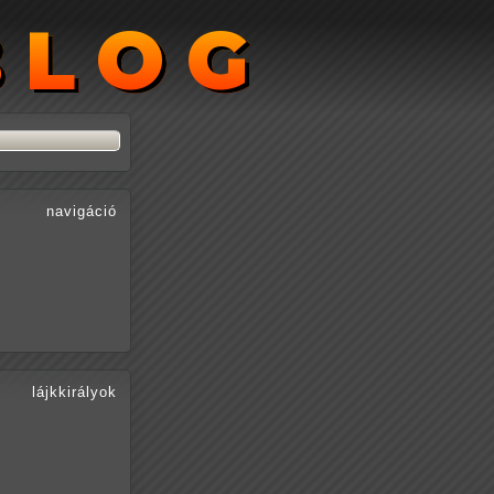
BLOG
BLOG
navigáció
lájkkirályok