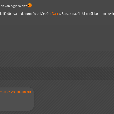
hon van egyáltalán?
külföldön van - de nemrég beköszönt
Dan
is Barcelonából, felmerült bennem egy i
rnap 06:28 pirkadatkor