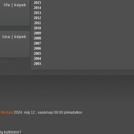
2015
life
|
képek
2014
2013
2012
2011
2010
2009
túra
|
képek
2008
2007
2006
2005
2004
2003
life
túra
2024. máj 12., vasárnap 06:00 pirkadatkor
még külföldön?