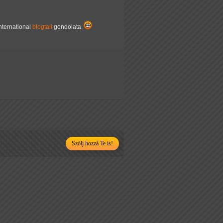
nternational
blogtali
gondolata.
Szólj hozzá Te is!