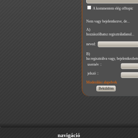
A kommentem elég offtopic
Nem vagy bejelentkezve, de...
A)
hozzászólhatsz regisztrálatlanul...
neved:
B)
ha regisztrálva vagy, bejelentkezhets
usernév ::
jelszó ::
Moderálási alapelvek
navigáció