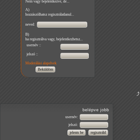
Nem vagy bejelentkezve, de...
A)
hozzászólhatsz regisztrálatlanul...
neved:
B)
ha regisztrálva vagy, bejelentkezhetsz...
usernév ::
jelszó ::
Moderálási alapelvek
belépve jobb
usernév:
jelszó: