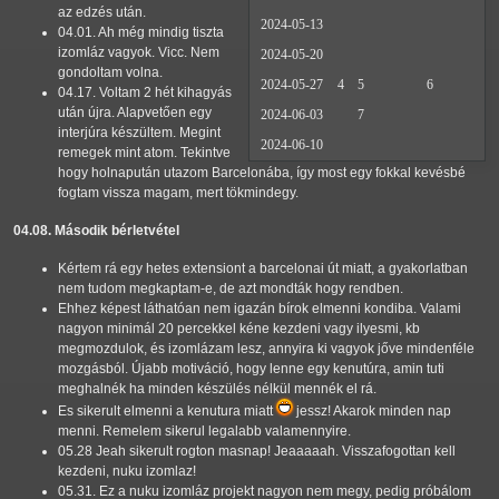
az edzés után.
2024-05-13
04.01. Ah még mindig tiszta
izomláz vagyok. Vicc. Nem
2024-05-20
gondoltam volna.
2024-05-27
4
5
6
04.17. Voltam 2 hét kihagyás
után újra. Alapvetően egy
2024-06-03
7
interjúra készültem. Megint
2024-06-10
remegek mint atom. Tekintve
hogy holnapután utazom Barcelonába, így most egy fokkal kevésbé
fogtam vissza magam, mert tökmindegy.
04.08. Második bérletvétel
Kértem rá egy hetes extensiont a barcelonai út miatt, a gyakorlatban
nem tudom megkaptam-e, de azt mondták hogy rendben.
Ehhez képest láthatóan nem igazán bírok elmenni kondiba. Valami
nagyon minimál 20 percekkel kéne kezdeni vagy ilyesmi, kb
megmozdulok, és izomlázam lesz, annyira ki vagyok jőve mindenféle
mozgásból. Újabb motiváció, hogy lenne egy kenutúra, amin tuti
meghalnék ha minden készülés nélkül mennék el rá.
Es sikerult elmenni a kenutura miatt
jessz! Akarok minden nap
menni. Remelem sikerul legalabb valamennyire.
05.28 Jeah sikerult rogton masnap! Jeaaaaah. Visszafogottan kell
kezdeni, nuku izomlaz!
05.31. Ez a nuku izomláz projekt nagyon nem megy, pedig próbálom