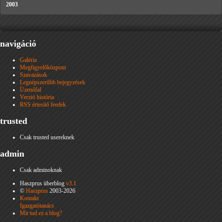
2003
navigáció
Galéria
Megfigyelőközpont
Szavazások
Legnépszerűbb bejegyzések
Üzenőfal
Verzió história
RSS értesítő feedek
trusted
Csak trusted usereknek
admin
Csak adminoknak
Haszprus überblog
v3.1
©
Haszprus
2003-2026
Kontakt
Igazgatótanács
Mit tud ez a blog?