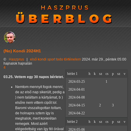
HASZPRUS
HASZPRUS
ÜBERBLOG
ÜBERBLOG
(No) Kondi 2024H1
©
Haszprus
|
első
kondi
sport
todo
történelem
2024. már 29., péntek 05:00
hajnalok hajnalán
4
bérlet 1
h
k
sz
cs
p
sz
v
03.25. Vettem egy 30 napos bérletet.
2024-03-25
1
Nemtom mennyit fogok menni,
2024-04-01
de az első nap sikerült, pedig a
) nem találtam a kártyámat, b )
2024-04-08
elsőre nem vittem cipőt lol.
2024-04-15
2
3
Baromi visszafogottan toltam,
de holnapra sztem így is
2024-04-22
meghalok, mert konkrétan
bérlet 2
h
k
sz
cs
p
sz
v
remegek. Most azért
elégedettség van így fél órával
2024-05-06