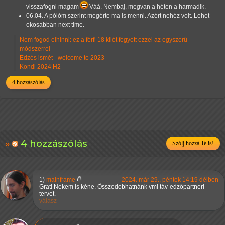
visszafogni magam
Váá. Nembaj, megvan a héten a harmadik.
06.04. A pólóm szerint megérte ma is menni. Azért nehéz volt.
Lehet
okosabban next time.
Nem fogod elhinni: ez a férfi 18 kilót fogyott ezzel az egyszerű
módszerrel
Edzés ismét - welcome to 2023
Kondi 2024 H2
4 hozzászólás
4 hozzászólás
Szólj hozzá Te is!
1)
mainframe
2024. már 29., péntek 14:19 délben
Grat! Nekem is kéne. Összedobhatnánk vmi táv-edzőpartneri
tervet.
válasz