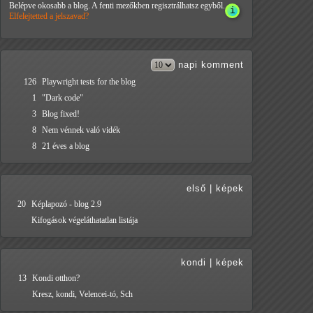
Belépve okosabb a blog. A fenti mezőkben regisztrálhatsz egyből.
Elfelejtetted a jelszavad?
napi
komment
126
Playwright tests for the blog
1
"Dark code"
3
Blog fixed!
8
Nem vénnek való vidék
8
21 éves a blog
első
|
képek
20
Képlapozó - blog 2.9
Kifogások végeláthatatlan listája
kondi
|
képek
13
Kondi otthon?
Kresz, kondi, Velencei-tó, Sch