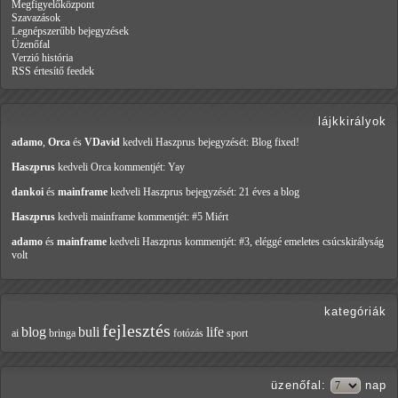
Megfigyelőközpont
Szavazások
Legnépszerűbb bejegyzések
Üzenőfal
Verzió história
RSS értesítő feedek
lájkkirályok
adamo
,
Orca
és
VDavid
kedveli Haszprus
bejegyzését: Blog fixed!
Haszprus
kedveli Orca
kommentjét: Yay
dankoi
és
mainframe
kedveli Haszprus
bejegyzését: 21 éves a blog
Haszprus
kedveli mainframe
kommentjét: #5 Miért
adamo
és
mainframe
kedveli Haszprus
kommentjét: #3, eléggé emeletes csúcskirályság
volt
kategóriák
fejlesztés
blog
buli
life
ai
bringa
fotózás
sport
üzenőfal
:
nap