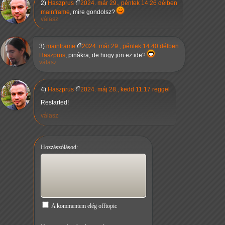
2)
Haszprus
2024. már 29., péntek 14:26 délben
mainframe
, mire gondolsz?
válasz
3)
mainframe
2024. már 29., péntek 14:40 délben
Haszprus
, pinákra, de hogy jön ez ide?
válasz
4)
Haszprus
2024. máj 28., kedd 11:17 reggel
Restarted!
válasz
Hozzászólásod:
A kommentem elég offtopic