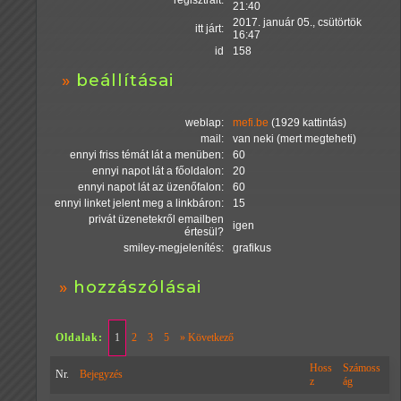
regisztrált:
21:40
2017. január 05., csütörtök
itt járt:
16:47
id
158
beállításai
weblap:
mefi.be
(1929 kattintás)
mail:
van neki (mert megteheti)
ennyi friss témát lát a menüben:
60
ennyi napot lát a főoldalon:
20
ennyi napot lát az üzenőfalon:
60
ennyi linket jelent meg a linkbáron:
15
privát üzenetekről emailben
igen
értesül?
smiley-megjelenítés:
grafikus
hozzászólásai
Oldalak:
1
2
3
5
» Következő
Hoss
Számoss
Nr.
Bejegyzés
z
ág