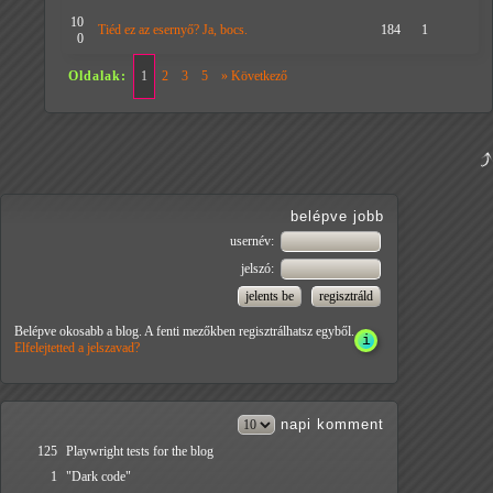
10
Tiéd ez az esernyő? Ja, bocs.
184
1
0
Oldalak:
1
2
3
5
» Következő
belépve jobb
usernév:
jelszó:
Belépve okosabb a blog. A fenti mezőkben regisztrálhatsz egyből.
Elfelejtetted a jelszavad?
napi
komment
125
Playwright tests for the blog
1
"Dark code"