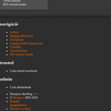
Verzió história
RSS értesítő feedek
navigáció
Galéria
Megfigyelőközpont
Szavazások
Legnépszerűbb bejegyzések
Üzenőfal
Verzió história
RSS értesítő feedek
trusted
Csak trusted usereknek
admin
Csak adminoknak
Haszprus überblog
v3.1
©
Haszprus
2003-2026
Kontakt
Igazgatótanács
Mit tud ez a blog?