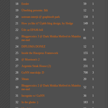
18
Eredet
59
1
19
Überblog presents: Ildi
12
1
20
ustream interjú @ graphisoft park
159
1
21
How ya like it? Újabb blog design, by Hedge
149
1
22
Üdv az EPAM-ból
9
1
Bloggercsúcs 3 @ Dark Mokka Mefivel és Mainfra
23
81
1
me-mel
24
DIPLOMA DONEZ
12
1
25
Inside the Haszprus Framework
155
1
26
@ Morrison's 2
86
1
27
Argentin Steak House (2)
231
1
28
GuNN macskája :D
700
3
29
50mm
20
1
Bloggercsúcs 2 @ Dark Mokka Mefivel és Mainfra
30
52
1
me-mel
31
Incognito w/ GuNN
36
1
32
In the ghetto :)
183
1