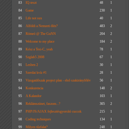
83
IQ-teszt
48
1
84
Game
230
1
85
Life not sux
40
1
86
Alföldi a Nemzeti élén?
483
2
87
Rómeó @ The GuNN
204
2
88
Welcome to my place
184
2
89
Kész a Tesi-C, yeah
78
1
90
Szglab5 2008
67
1
91
Lesben 2
30
1
92
Szerdai kvíz #1
28
1
93
Vizsgaidőszak project plan - első szakirányfélév
56
1
94
Konkurencia
148
2
95
A Kalandor
103
1
96
Reklámszünet, faszom...?
305
2
97
PHP/JS/AJAX fejlesztésgyorsító cuccok
215
1
98
Coding techniques
134
1
99
Milyen tűzfalat?
248
1