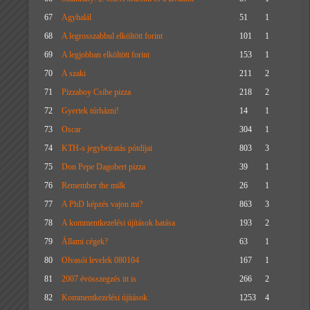
67
Agyhalál
51
1
68
A legrosszabbul elköltött forint
101
1
69
A legjobban elköltött forint
153
1
70
A szaki
211
2
71
Pizzaboy Csibe pizza
218
2
72
Gyertek túrházni!
14
1
73
Oscar
304
1
74
KTH-s jegybeíratás pótdíjai
803
3
75
Don Pepe Dagobert pizza
39
1
76
Remember the milk
26
1
77
A PhD képzés vajon mi?
863
3
78
A kommentkezelési újítások hatása
193
2
79
Állami cégek?
63
1
80
Olvasói levelek 080104
167
1
81
2007 évösszegzés itt is
266
2
82
Kommentkezelési újítások
1253
4