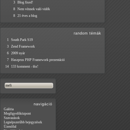
3
Blog fixed!
8
Nem vénnek való vidék
8
21 éves a blog
random témák
1
South Park S19
3
Zend Framework
6
2009 nyár
7
Haszprus PHP Framework prezentáció
14
133 komment - thx!
navigáció
Galéria
Megfigyelőközpont
Szavazások
Legnépszerűbb bejegyzések
Üzenőfal