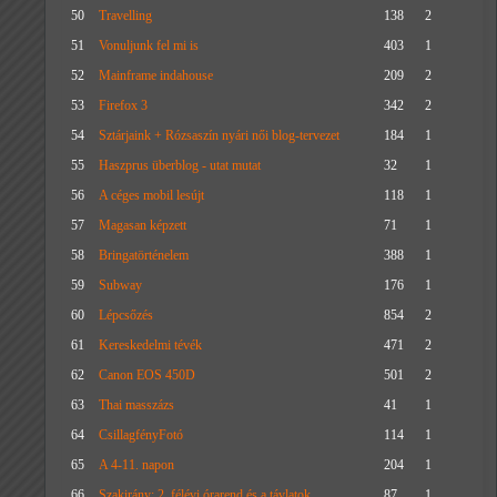
50
Travelling
138
2
51
Vonuljunk fel mi is
403
1
52
Mainframe indahouse
209
2
53
Firefox 3
342
2
54
Sztárjaink + Rózsaszín nyári női blog-tervezet
184
1
55
Haszprus überblog - utat mutat
32
1
56
A céges mobil lesújt
118
1
57
Magasan képzett
71
1
58
Bringatörténelem
388
1
59
Subway
176
1
60
Lépcsőzés
854
2
61
Kereskedelmi tévék
471
2
62
Canon EOS 450D
501
2
63
Thai masszázs
41
1
64
CsillagfényFotó
114
1
65
A 4-11. napon
204
1
66
Szakirány: 2. félévi órarend és a távlatok
87
1