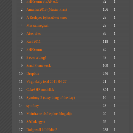
1
PHPStorm 8 EAP o.O
72
1
2
Amerika 2013 (Master Plan)
156
1
3
A Realeyes fejlesztőket keres
28
1
4
Maszat meghalt
28
1
5
After after
89
1
6
Kari 2011
118
1
7
PHPStorm
35
1
8
8 éves a blog!
48
1
9
Zend Framework
169
1
10
Dropbox
246
1
11
Virgo daily feed 2011-04-27
21
1
12
CakePHP modellek
354
1
13
Symfony 2 (sexy thing of the day)
16
1
14
symfony
28
1
15
Mainframe első epikus blogtalija
29
1
16
Sétálok egyet
62
1
17
Dolgoznál külföldön?
288
1