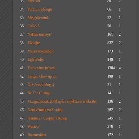
33
Mexikói
80
2
34
Port.hu redesign
66
1
35
Megérkeztünk
22
1
36
Önlab 5
76
1
37
Nektek mennyi?
161
2
38
Elvitelre
832
2
39
Vatera levélsablon
173
1
40
Egérkérdés
148
1
41
Fotós sátor helyett
1384
4
42
Soligor close-up kit
199
1
43
Öt+ éves a blog :)
21
1
44
Be The Change
141
1
45
Vizsgaidőszak 2008 nyár projektzáró értekezlet
136
2
46
Nem vénnek való vidék
262
2
47
Narnia 2 - Caspian Herceg
245
1
48
Wanted
276
1
49
Bakancslista
172
1