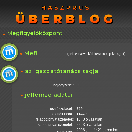
HASZPRUS
HASZPRUS
ÜBERBLOG
ÜBERBLOG
Megfigyelőközpont
Mefi
(bejelentkezve küldhetsz neki privmsg-et)
az igazgatótanács tagja
bejegyzései:
0
jellemző adatai
hozzászólások:
769
letöltött lapok:
11440
feladott privát üzenetek:
13 (0 olvasatlan)
kapott privát üzenetek:
24 (3 olvasatlan)
2006. január 21., szombat