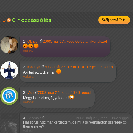
6 hozzászólás
Szólj hozzá Te is!
1)
Olthyer
2008. máj 27., kedd 00:55 amikor alszol
válasz
2)
maerlyn
2008. máj 27., kedd 07:07 kegyetlen korán
Aki tud az tud, ennyi
válasz
3)
Mefi
2008. máj 27., kedd 10:30 reggel
Megy is az oltás, figyeldoda!
válasz
4)
Shamalt
2008. máj 27., kedd 10:42 reggel
Haszprus, vsz mar kerdeztem, de mi a screenshoton szereplo xp
theme neve?
válasz