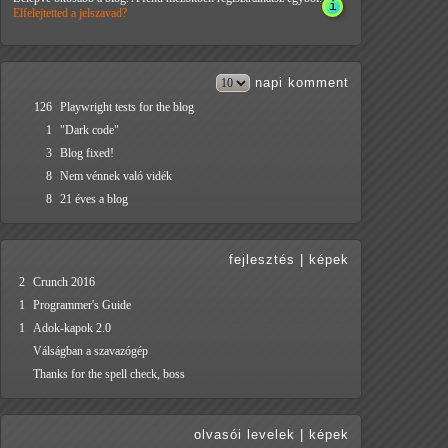
Elfelejtetted a jelszavad?
napi
komment
126
Playwright tests for the blog
1
"Dark code"
3
Blog fixed!
8
Nem vénnek való vidék
8
21 éves a blog
fejlesztés
|
képek
2
Crunch 2016
1
Programmer's Guide
1
Adok-kapok 2.0
Válságban a szavazógép
Thanks for the spell check, boss
olvasói levelek
|
képek