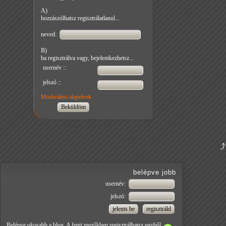
A)
hozzászólhatsz regisztrálatlanul...
neved:
B)
ha regisztrálva vagy, bejelentkezhetsz...
usernév ::
jelszó ::
Moderálási alapelvek
belépve jobb
usernév:
jelszó:
Belépve okosabb a blog. A fenti mezőkben regisztrálhatsz egyből.