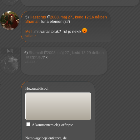
5)
Haszprus
2008. máj 27., kedd 12:16 délben
Shamalt
, luna element(s?)
Mefi
, mit vártál tőlük? Túl jó nekik
válasz
6)
Shamalt
2008. máj 27., kedd 13:29 délben
Haszprus
, thx
válasz
Hozzászólásod:
A kommentem elég offtopic
Nem vagy bejelentkezve, de...