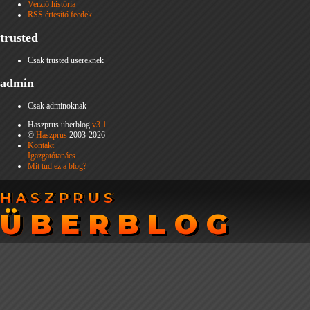
Verzió história
RSS értesítő feedek
trusted
Csak trusted usereknek
admin
Csak adminoknak
Haszprus überblog
v3.1
©
Haszprus
2003-2026
Kontakt
Igazgatótanács
Mit tud ez a blog?
HASZPRUS
HASZPRUS
ÜBERBLOG
ÜBERBLOG