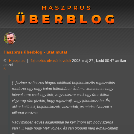
HASZPRUS
HASZPRUS
ÜBERBLOG
ÜBERBLOG
Haszprus überblog - utat mutat
©
Haszprus
|
fejlesztés
olvasói levelek
2008. máj 27., kedd 00:47 amikor
alszol
6
[...] szinte az összes blogon található bejelentkezős-regisztrálós
rendszer egy nagy kalap bálnabánat. Írnám a kommentet nagy
hévvel, erre csak egy link, vagy sokszor csak egy üres felirat
vigyorog rám gizdán, hogy regisztrálj, vagy jelentkezz be. És
akkor kattintok, bejelentkezek, visszadob, és máris elveszett a
pillanat varázsa.
Vagy minden egyes alkalommal be kell írnom azt, hogy szerda
van [...]; vagy hogy Mefi volnék, és van blogom meg e-mail-címem