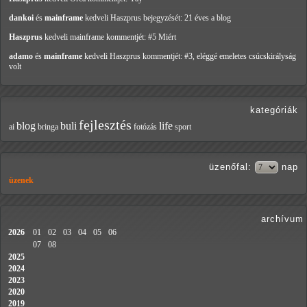
dankoi
és
mainframe
kedveli Haszprus
bejegyzését: 21 éves a blog
Haszprus
kedveli mainframe
kommentjét: #5 Miért
adamo
és
mainframe
kedveli Haszprus
kommentjét: #3, eléggé emeletes csúcskirályság
volt
kategóriák
fejlesztés
blog
buli
life
ai
bringa
fotózás
sport
üzenőfal
:
nap
üzenek
archívum
2026
01
02
03
04
05
06
07
08
2025
2024
2023
2020
2019