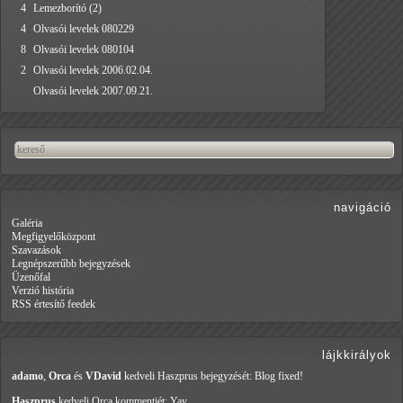
4
Lemezborító (2)
4
Olvasói levelek 080229
8
Olvasói levelek 080104
2
Olvasói levelek 2006.02.04.
Olvasói levelek 2007.09.21.
navigáció
Galéria
Megfigyelőközpont
Szavazások
Legnépszerűbb bejegyzések
Üzenőfal
Verzió história
RSS értesítő feedek
lájkkirályok
adamo
,
Orca
és
VDavid
kedveli Haszprus
bejegyzését: Blog fixed!
Haszprus
kedveli Orca
kommentjét: Yay