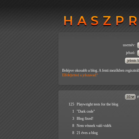
HASZP
HASZP
usernév:
jelszó:
Belépve okosabb a blog. A fenti mezőkben regisztrál
Elfelejtetted a jelszavad?
n
125
Playwright tests for the blog
1
"Dark code"
3
Blog fixed!
8
Nem vénnek való vidék
8
21 éves a blog