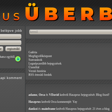
ÜBER
ÜBER
RUS
RUS
belépve jobb
Galéria
Megfigyelőközpont
hatsz egyből.
Szavazások
Legnépszerűbb bejegyzések
Üzenőfal
Verzió história
RSS értesítő feedek
api
komment
adamo
,
Orca
és
VDavid
kedveli Haszprus
bejegyzését: Blog fixed!
Haszprus
kedveli Orca
kommentjét: Yay
dankoi
és
mainframe
kedveli Haszprus
bejegyzését: 21 éves a blog