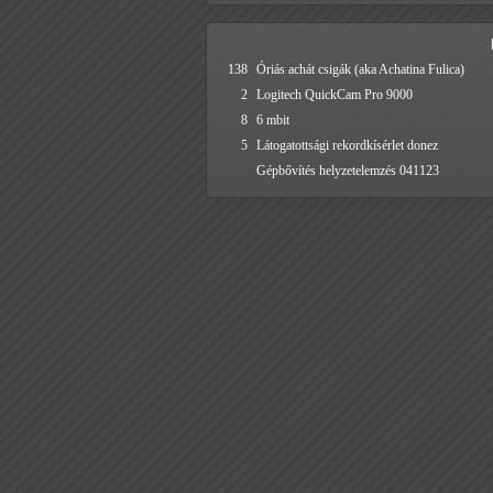
138
Óriás achát csigák (aka Achatina Fulica)
2
Logitech QuickCam Pro 9000
8
6 mbit
5
Látogatottsági rekordkísérlet donez
Gépbővítés helyzetelemzés 041123