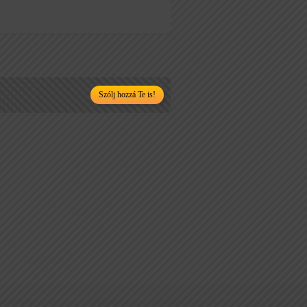
Szólj hozzá Te is!