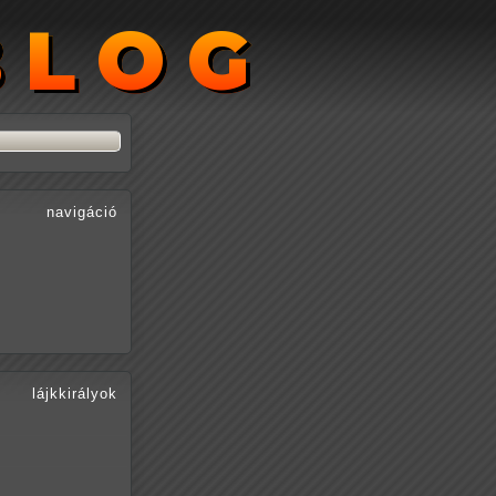
BLOG
BLOG
navigáció
lájkkirályok