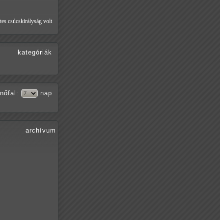
tes csúcskirályság volt
kategóriák
nőfal
:
nap
archívum