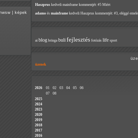
Haszprus
kedveli mainframe
kommentjét: #5 Miért
hwsw
|
képek
adamo
és
mainframe
kedveli Haszprus
kommentjét: #3, eléggé emele
fejlesztés
blog
buli
life
ai
bringa
fotózás
sport
üze
üzenek
2026
01
02
03
04
05
06
07
08
2025
2024
2023
2020
2019
2018
2017
2016