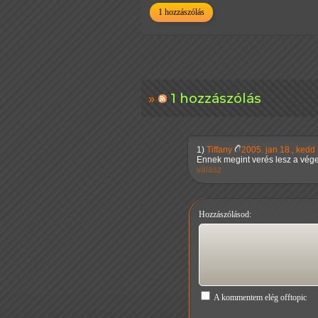
1 hozzászólás
1 hozzászólás
1)
Tiffany
2005. jan 18., kedd
Ennek megint verés lesz a vége..
válasz
Hozzászólásod:
A kommentem elég offtopic