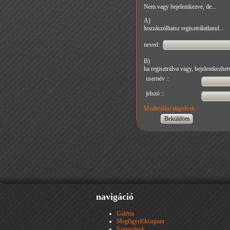
Nem vagy bejelentkezve, de...
A)
hozzászólhatsz regisztrálatlanul...
neved:
B)
ha regisztrálva vagy, bejelentkezhets
usernév ::
jelszó ::
Moderálási alapelvek
navigáció
Galéria
Megfigyelőközpont
Szavazások