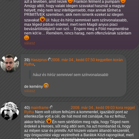
azt a tévében, amit nézek
Frankón felment a pumpám
Amúgy attól, hogy valaki idegen szavakat használ a magyar
helyett, még nem lesz intelligensebb, max annak tűnhet a
PRIMITÍVEK szemében, akik nem ismerik ezeket az idegen
szavakat
Ui: háuz és híróz semmivel sem színvonalasabb,
max téged jobban érdekel, mert nem Magdi anyus piaci
bevásárlólistájáról van szó… Engem meg a Föld megmentése
nem köt le… Remélem, nincs harag, nem offenzívának szántam
válasz
39)
Haszprus
2008. már 04., kedd 07:50 kegyetlen korán
Rytha
,
háuz és híróz semmivel sem színvonalasabb
de kemény
válasz
40)
mainframe
2008. már 04., kedd 09:03 kora reggel
Rytha
Nem volt célom felhúzni a kommentel, igazából pont az
ellenkezője volt a cél, de hát most mit csináljak, ha ez felhúz,
akkor felhúz.
Én nem sértődöm meg rajta, hogy Téged nem
érdekel a Heroes, sőt még attól sem, ha azt mondanád rá, hogy
az milyen szar és primitív. Azt hiszem valami állandó készenlét,
egy önigazolási vágy vezérelheti a Barátok Közt-rajongókat, mert