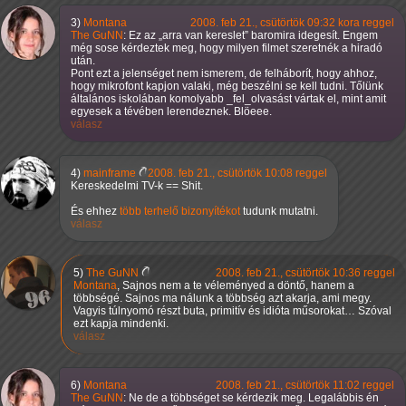
3)
Montana
2008. feb 21., csütörtök 09:32 kora reggel
The GuNN
: Ez az
arra van kereslet
baromira idegesít. Engem
még sose kérdeztek meg, hogy milyen filmet szeretnék a hiradó
után.
Pont ezt a jelenséget nem ismerem, de felháborít, hogy ahhoz,
hogy mikrofont kapjon valaki, még beszélni se kell tudni. Tőlünk
általános iskolában komolyabb _fel_olvasást vártak el, mint amit
egyesek a tévében lerendeznek. Blöeee.
válasz
4)
mainframe
2008. feb 21., csütörtök 10:08 reggel
Kereskedelmi TV-k == Shit.
És ehhez
több
terhelő
bizonyítékot
tudunk mutatni.
válasz
5)
The GuNN
2008. feb 21., csütörtök 10:36 reggel
Montana
, Sajnos nem a te véleményed a döntő, hanem a
többségé. Sajnos ma nálunk a többség azt akarja, ami megy.
Vagyis túlnyomó részt buta, primitív és idióta műsorokat… Szóval
ezt kapja mindenki.
válasz
6)
Montana
2008. feb 21., csütörtök 11:02 reggel
The GuNN
: Ne de a többséget se kérdezik meg. Legalábbis én