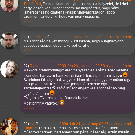
The GuNN
, Én nem látom ennyire rossznak a helyzetet, de lehet
hogy igazad van. Mindenesetre ha megnézzük, hogy hány
ismeretterjesztő csatorna létezik Magyarországon, abból
szerintem az derül ki, hogy van igény másra is.
válasz
31)
Haszprus
2008. feb 22., péntek 13:04 délben
Na a többség helyett mondjuk azt inkább, hogy a legnagyobb
egységes csoport ebből a körből kerül ki.
válasz
32)
Rytha
2008. feb 23., szombat 23:58 pizsamaidőben
Mekkora brainstormingot eredményezett ez a téma! Meg kellene
számolni, hányszor hangzott el (került leírásra) a primitív szó
Szerintem túl szigorúak vagytok. Nem biztos, hogy a tv műsor úgy
ahogy van szar, titeket biztos jobban érdekelne egy
szoftverfejlesztésről szóló műsor, engem -és a többséget- meg
egyáltalán nem
És igenis ÉN szeretem a Barátok Köztet!
Most primitív vagyok?
válasz
33)
Isti
2008. feb 24., vasárnap 02:26 amikor alszol
EdgarPE
Pontosan, de ha TV-t csinálnék, akkor én is ilyen
műsorokat adnék, mert ebben van pénz=nézettség. Aztán miután