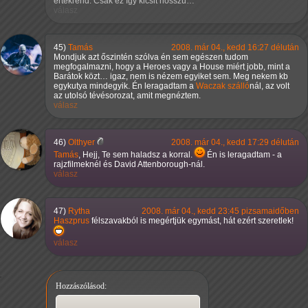
értékrend. Csak ez így kicsit hosszú…
válasz
45)
Tamás
2008. már 04., kedd 16:27 délután
Mondjuk azt őszintén szólva én sem egészen tudom
megfogalmazni, hogy a Heroes vagy a House miért jobb, mint a
Barátok közt… igaz, nem is nézem egyiket sem. Meg nekem kb
egykutya mindegyik. Én leragadtam a
Waczak szálló
nál, az volt
az utolsó tévésorozat, amit megnéztem.
válasz
46)
Olthyer
2008. már 04., kedd 17:29 délután
Tamás
, Hejj, Te sem haladsz a korral.
Én is leragadtam - a
rajzfilmeknél és David Attenborough-nál.
válasz
47)
Rytha
2008. már 04., kedd 23:45 pizsamaidőben
Haszprus
félszavakból is megértjük egymást, hát ezért szeretlek!
válasz
Hozzászólásod: