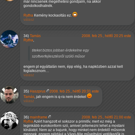
már nincsenek megélhetési gondjaim, na akkor
gondolkodhatnék.
Rytha
Kemény kockaoltás ez.
válasz
34)
Tamás
2008. feb 25., hétfő 20:25 este
Rytha
,
titeket biztos jobban érdekelne egy
szoftverfejlesztésről szóló műsor
engem pl egyáltalán nem, épp elég, ha napközben azzal kell
foglalkoznom…
válasz
35)
Haszprus
2008. feb 25., hétfő 20:31 este
Tamás
, jah engem is q-ra nem érdekel
válasz
36)
mainframe
2008. feb 25., hétfő 21:00 este
Rytha
Azért hangzott el sokszor a primitív, mert ez még a
leginkább eurokonform szó, amivel jellemezni lehet a mostani
kínálatot. Nem az a bajunk, hogy minket nem érdeklő műsorok
mennek, engem például a Vágó-féle műveltségi vetélkedők is