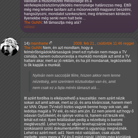
valóban a műsorvezető mellbősége és a
vér/leleplezés/szörnyülködés mennyisége határozzas meg. Ettől
még meg lehetne tanítani azt a műsorvezetőt magyarul beszélni,
hangsúlyozni, mondatot szerkeszteni, meg értelmesen kérdezni.
Ilyenekbe még senki nem halt bele…
The GuNN
: Mi támasztja még alá?
válasz
14)
mainframe
2008. feb 21., csütörtök 11:46 reggel
The GuNN
Nem, én azt mondtam, hogy a
felmérőbrigádok/társaságok (mert ezt nyilván nem maga a TV
csinálja, hanem outsourceolja a munkát) mondják azt amit a TV
hallani akar, mert az jó reklám, és ha jót mondanak, legközelebb
is ők kapják a munkát.
Nyilván nem saccolják félre, hiszen akkor nem lenne
nézettség, ami szerintem köztudottan van és, amit
nem csak ez a fajta mérés támaszt alá…
Itt azért fordítva is elképzelhető a kauzalitás: nem azért nézik
sokan azt amit adnak, mert az jó, és arra kíváncsiak, hanem mert
az VAN. Olyan TV-néző biztos vagyok benne hogy sok van, aki
ledobja magát a TV elé, és nézi ami jön. Ez nem jelenti azt hogy ő
odavan Győzikéért, és igénye volna rá, hanem ezt teszik elé,
tehát ezt nézi. Ilyen felállásban pedig a nézettség is baromi
megtévesztő. Lehet hogy az afgán tevehajcsárok szexuális
szokásairól szóló dokumentumfilmet is ugyanúgy megnéznék.
Lehet ez azért mert: ad1: Nem nézi valójában, csak alszik
mellette, vagy megy a TV és ő mást csinál. Utóbbi még közülünk