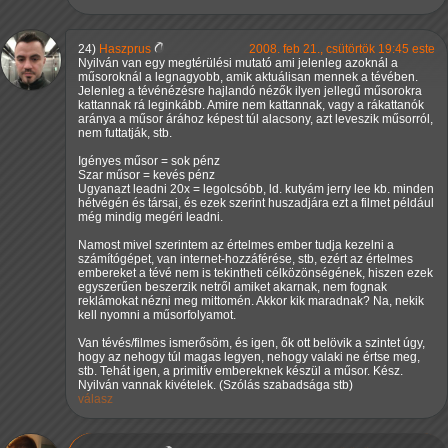
24)
Haszprus
2008. feb 21., csütörtök 19:45 este
Nyilván van egy megtérülési mutató ami jelenleg azoknál a
műsoroknál a legnagyobb, amik aktuálisan mennek a tévében.
Jelenleg a tévénézésre hajlandó nézők ilyen jellegű műsorokra
kattannak rá leginkább. Amire nem kattannak, vagy a rákattanók
aránya a műsor árához képest túl alacsony, azt leveszik műsorról,
nem futtatják, stb.
Igényes műsor = sok pénz
Szar műsor = kevés pénz
Ugyanazt leadni 20x = legolcsóbb, ld. kutyám jerry lee kb. minden
hétvégén és társai, és ezek szerint huszadjára ezt a filmet például
még mindig megéri leadni.
Namost mivel szerintem az értelmes ember tudja kezelni a
számítógépet, van internet-hozzáférése, stb, ezért az értelmes
embereket a tévé nem is tekintheti célközönségének, hiszen ezek
egyszerűen beszerzik netről amiket akarnak, nem fognak
reklámokat nézni meg mittomén. Akkor kik maradnak? Na, nekik
kell nyomni a műsorfolyamot.
Van tévés/filmes ismerősöm, és igen, ők ott belövik a szintet úgy,
hogy az nehogy túl magas legyen, nehogy valaki ne értse meg,
stb. Tehát igen, a primitív embereknek készül a műsor. Kész.
Nyilván vannak kivételek. (Szólás szabadsága stb)
válasz