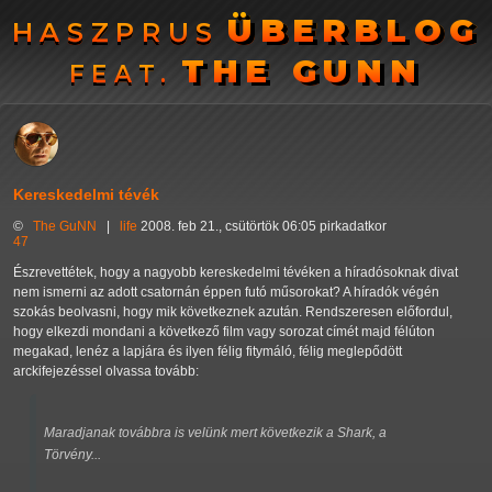
ÜBERBLOG
ÜBERBLOG
HASZPRUS
HASZPRUS
THE GUNN
THE GUNN
FEAT.
FEAT.
Kereskedelmi tévék
©
The GuNN
|
life
2008. feb 21., csütörtök 06:05 pirkadatkor
47
Észrevettétek, hogy a nagyobb kereskedelmi tévéken a híradósoknak divat
nem ismerni az adott csatornán éppen futó műsorokat? A híradók végén
szokás beolvasni, hogy mik következnek azután. Rendszeresen előfordul,
hogy elkezdi mondani a következő film vagy sorozat címét majd félúton
megakad, lenéz a lapjára és ilyen félig fitymáló, félig meglepődött
arckifejezéssel olvassa tovább:
Maradjanak továbbra is velünk mert következik a Shark, a
Törvény...