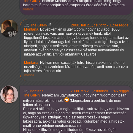
The GuNN
: Namár! Mindössze azt állapítottuk/tam meg, hogy
baromira félresaccolják a célcsoportok érdeklődését. Remélem.
válasz
12)
The GuNN
2008. feb 21., csütörtök 11:34 reggel
Montana
, Egyébként én is úgy tudom, hogy nagyjából 1000
referencia néző van, ami nagyon kevésnek tűnik. Ettől
függetlenül lássuk már be, hogy butaság lenne meghamisítani az
ilyen adatokat. Akkor úgy kellene elképzelni a dolgot, hogy a tv -k
ahelyett, hogy azt vetítenék, amire szükség és kereslet van,
ahelyett inkább homályos összeesküvésekbe bonyolódnak és
inkább azt vetítik, amit ők akarnak? Csavaros!
Montana
, Nyilván nem saccolják félre, hiszen akkor nem lenne
nézettség, ami szerintem köztudottan van és, amit nem csak ez a
fajta mérés támaszt alá…
válasz
13)
Montana
2008. feb 21., csütörtök 11:46 reggel
The GuNN
: Nehéz ám úgy vitatkozni, hogy nem tudom pontosan,
milyen műsorok mennek.
(Megnéztem a port.hu-t, de nem
lettem okosabb.)
Én se azt állítom, hogy meghamisítják, csak azt, hogy nem hiszem
el, hogy ha ezer, de tudod mit, leyen kétezer ember tévénézését
úgy-ahogy regisztrálják, majd azt felszorozzák a teljes
lakosságra, akkor az valós képet ad. (Különben meg a hirdetők
miatt lenne értelme meghamisítani.)
Nincsenek illúzióim, egy -mittudomén- fókusz nézettségét