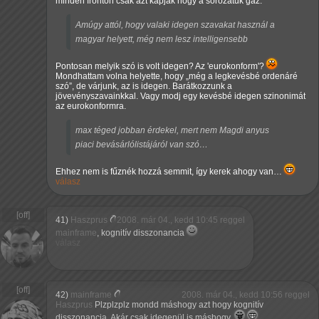
minden fronton csak azt kapják hogy a sorozatuk gáz.
Amúgy attól, hogy valaki idegen szavakat használ a
magyar helyett, még nem lesz intelligensebb
Pontosan melyik szó is volt idegen? Az 'eurokonform'?
Mondhattam volna helyette, hogy
még a legkevésbé ordenáré
szó
, de várjunk, az is idegen. Barátkozzunk a
jövevényszavainkkal. Vagy modj egy kevésbé idegen szinonimát
az eurokonformra.
max téged jobban érdekel, mert nem Magdi anyus
piaci bevásárlólistájáról van szó…
Ehhez nem is fűznék hozzá semmit, így kerek ahogy van…
válasz
41)
Haszprus
2008. már 04., kedd 10:45 reggel
mainframe
, kognitív disszonancia
válasz
42)
mainframe
2008. már 04., kedd 10:56 reggel
Haszprus
Plzplzplz mondd máshogy azt hogy kognitív
disszonancia. Akár csak idegenül is máshogy.