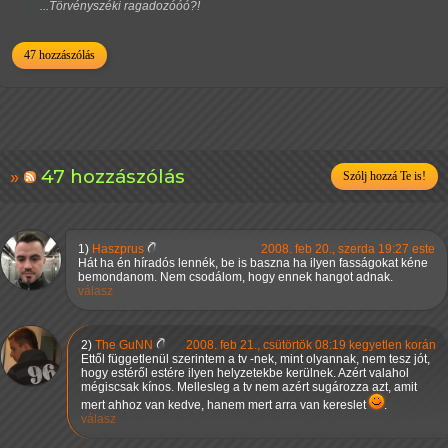
...Törvényszéki ragadozóóó?!
47 hozzászólás
47 hozzászólás
Szólj hozzá Te is!
1)
Haszprus
2008. feb 20., szerda 19:27 este
Hát ha én híradós lennék, be is baszna ha ilyen fasságokat kéne
bemondanom. Nem csodálom, hogy ennek hangot adnak.
válasz
2)
The GuNN
2008. feb 21., csütörtök 08:19 kegyetlen korán
Ettől függetlenül szerintem a tv -nek, mint olyannak, nem tesz jót,
hogy estéről estére ilyen helyzetekbe kerülnek. Azért valahol
mégiscsak kínos. Mellesleg a tv nem azért sugározza azt, amit
mert ahhoz van kedve, hanem mert arra van kereslet
.
válasz