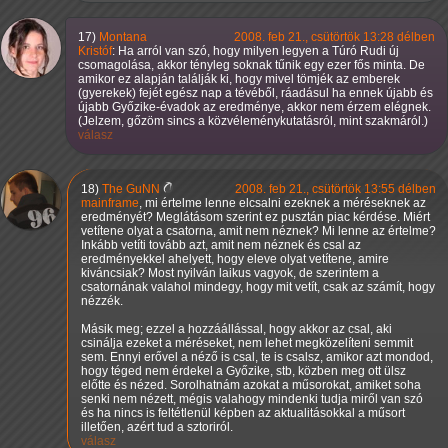
17)
Montana
2008. feb 21., csütörtök 13:28 délben
Kristóf
: Ha arról van szó, hogy milyen legyen a Túró Rudi új
csomagolása, akkor tényleg soknak tűnik egy ezer fős minta. De
amikor ez alapján találják ki, hogy mivel tömjék az emberek
(gyerekek) fejét egész nap a tévéből, ráadásul ha ennek újabb és
újabb Győzike-évadok az eredménye, akkor nem érzem elégnek.
(Jelzem, gőzöm sincs a közvéleménykutatásról, mint szakmáról.)
válasz
18)
The GuNN
2008. feb 21., csütörtök 13:55 délben
mainframe
, mi értelme lenne elcsalni ezeknek a méréseknek az
eredményét? Meglátásom szerint ez pusztán piac kérdése. Miért
vetítene olyat a csatorna, amit nem néznek? Mi lenne az értelme?
Inkább vetíti tovább azt, amit nem néznek és csal az
eredményekkel ahelyett, hogy eleve olyat vetítene, amire
kiváncsiak? Most nyilván laikus vagyok, de szerintem a
csatornának valahol mindegy, hogy mit vetít, csak az számít, hogy
nézzék.
Másik meg; ezzel a hozzáállással, hogy akkor az csal, aki
csinálja ezeket a méréseket, nem lehet megközelíteni semmit
sem. Ennyi erővel a néző is csal, te is csalsz, amikor azt mondod,
hogy téged nem érdekel a Győzike, stb, közben meg ott ülsz
előtte és nézed. Sorolhatnám azokat a műsorokat, amiket soha
senki nem nézett, mégis valahogy mindenki tudja miről van szó
és ha nincs is feltétlenül képben az aktualitásokkal a műsort
illetően, azért tud a sztoriról.
válasz