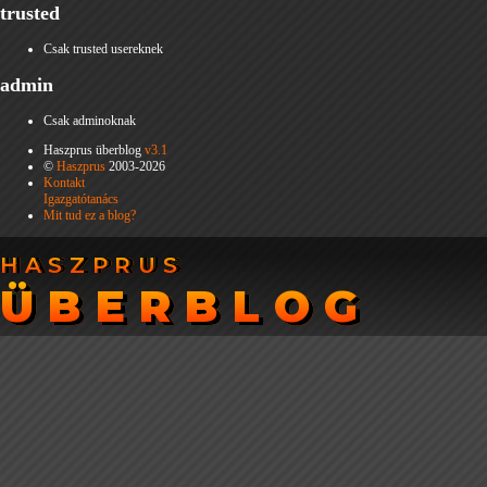
trusted
Csak trusted usereknek
admin
Csak adminoknak
Haszprus überblog
v3.1
©
Haszprus
2003-2026
Kontakt
Igazgatótanács
Mit tud ez a blog?
HASZPRUS
HASZPRUS
ÜBERBLOG
ÜBERBLOG