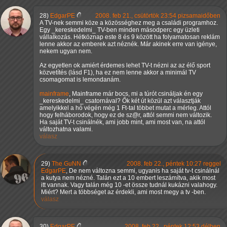
28)
EdgarPE
2008. feb 21., csütörtök 23:54 pizsamaidőben
A TV-nek semmi köze a közösséghez meg a családi programhoz.
Egy _kereskedelmi_ TV-ben minden másodperc egy üzleti
vállalkozás. Hétköznap este 8 és 9 között ha folyamatosan reklám
lenne akkor az emberek azt néznék. Már akinek erre van igénye,
nekem ugyan nem.
Az egyetlen ok amiért érdemes lehet TV-t nézni az az élő sport
közvetítés (lásd F1), ha ez nem lenne akkor a minimál TV
csomagomat is lemondanám.
mainframe
, Mainframe már bocs, mi a túrót csináljak én egy
_kereskedelmi_ csatornával? Ők két út közül azt választják
amelyikkel a hó végén még 1 Ft-tal többet mutat a mérleg. Attól
hogy felháborodok, hogy ez de sz@r, attól semmi nem változik.
Ha saját TV-t csinálnék, ami jobb mint, ami most van, na attól
változhatna valami.
válasz
29)
The GuNN
2008. feb 22., péntek 10:27 reggel
EdgarPE
, De nem változna semmi, ugyanis ha saját tv-t csinálnál
a kutya nem nézné. Talán ezt a 10 embert leszámítva, akik most
itt vannak. Vagy talán még 10 -et össze tudnál kukázni valahogy.
Miért? Mert a többséget az érdekli, ami most megy a tv -ben.
válasz
30)
EdgarPE
2008. feb 22., péntek 12:53 délben