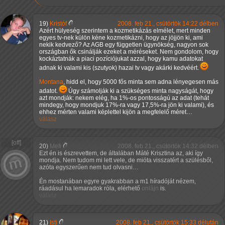
19)
Kristóf
2008. feb 21., csütörtök 14:22 délben
Azért hülyeség szerintem a kozmetikázás elmélet, mert minden
egyes tv-nek külön kéne kozmetikázni, hogy az jöjjön ki, ami
nekik kedvező? Az AGB egy független ügynökség, nagyon sok
országban ők csinálják ezeket a méréseket. Nem gondolom, hogy
kockáztatnák a piaci pozíciójukat azzal, hogy kamu adatokat
adnak ki valami kis (szutyok) hazai tv vagy akárki kedvéért.
Montana
, hidd el, hogy 5000 fős minta sem adna lényegesen más
adatot.
Úgy számolják ki a szükséges minta nagyságát, hogy
azt mondják: nekem elég, ha 1%-os pontosságú az adat (tehát
mindegy, hogy mondjuk 17%-ra vagy 17,5%-ra jön ki valami), és
ehhez mérten valami képlettel kijön a megfelelő méret…
válasz
20)
Mefi
2008. feb 21., csütörtök 14:32 délben
Ezt én is észrevettem, de általában Máté Krisztina az, aki így
mondja. Nem tudom mi lett vele, de mióta visszatért a szülésből,
azóta egyszerűen nem tud olvasni…
Én mostanában egyre gyakrabban a m1 híradóját nézem,
ráadásul ha lemaradok róla, elérhető
onlájn
is.
válasz
21)
Isti
2008. feb 21., csütörtök 15:33 délután