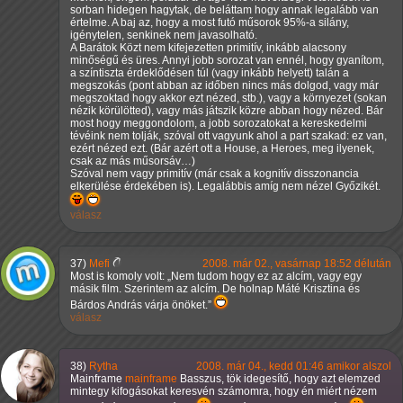
sorban hidegen hagytak, de beláttam hogy annak legalább van
értelme. A baj az, hogy a most futó műsorok 95%-a silány,
igénytelen, senkinek nem javasolható.
A Barátok Közt nem kifejezetten primitív, inkább alacsony
minőségű és üres. Annyi jobb sorozat van ennél, hogy gyanítom,
a színtiszta érdeklődésen túl (vagy inkább helyett) talán a
megszokás (pont abban az időben nincs más dolgod, vagy már
megszoktad hogy akkor ezt nézed, stb.), vagy a környezet (sokan
nézik körülötted), vagy más játszik közre abban hogy nézed. Bár
most hogy meggondolom, a jobb sorozatokat a kereskedelmi
tévéink nem tolják, szóval ott vagyunk ahol a part szakad: ez van,
ezért nézed ezt. (Bár azért ott a House, a Heroes, meg ilyenek,
csak az más műsorsáv…)
Szóval nem vagy primitív (már csak a kognitív disszonancia
elkerülése érdekében is). Legalábbis amíg nem nézel Győzikét.
válasz
37)
Mefi
2008. már 02., vasárnap 18:52 délután
Most is komoly volt:
Nem tudom hogy ez az alcím, vagy egy
másik film. Szerintem az alcím. De holnap Máté Krisztina és
Bárdos András várja önöket.
válasz
38)
Rytha
2008. már 04., kedd 01:46 amikor alszol
Mainframe
mainframe
Basszus, tök idegesítő, hogy azt elemzed
mintegy kifogásokat keresvén számomra, hogy én miért nézem