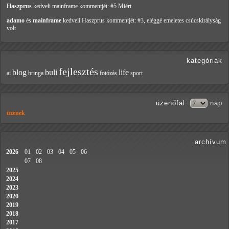
Haszprus
kedveli mainframe
kommentjét: #5 Miért
adamo
és
mainframe
kedveli Haszprus
kommentjét: #3, eléggé emeletes csúcskirályság
volt
kategóriák
fejlesztés
blog
buli
life
ai
bringa
fotózás
sport
üzenőfal
:
nap
üzenek
archívum
2026
01
02
03
04
05
06
07
08
2025
2024
2023
2020
2019
2018
2017