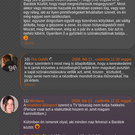
Barátok Köztöt, hogy majd megnézhessük mégegyszer!
. Most
akkor vagy mindenki hazudik és titokban ezeken lóg, vagy van
egy réteg, aki az ilyen primitívségeket felvállaltan szereti, és én
még eggyel sem találkoztam.
Igaz, egyszer dolgoztam együtt egy tizenéves kölyökkel, aki váltig
állította, hogy a gépzene a zene, és olyan hülyeségekből mint
Mozart, meg Beethoven, elég az a pár év a suliban, bár azt is
nehéz kibírni. Gyanítom ő a győzikét is szórakoztatónak találja…
válasz
10)
The GuNN
2008. feb 21., csütörtök 11:30 reggel
Akkor szerintem ti most meg is állapítottátok, hogy a kereskedelmi
tv-k (amik közvetve a nézettségből tartják fenn magukat) pusztán
a saját szórakoztatásukra vetítik azt, amit, hiszen _köztudott_,
hogy senki nem nézi a nézettnek mondott ócska műsoraikat. Ha
jól értem.
válasz
11)
Montana
2008. feb 21., csütörtök 11:31 reggel
A
hivatalos álláspont
szerint a TV társaság nem tudja hekkelni.
(Persze csak azt a statisztikát hiszem el, amit magam
hamisítottam.)
Különben én ismerek olyat, aki minden nap felveszi a Barátok
köztöt.