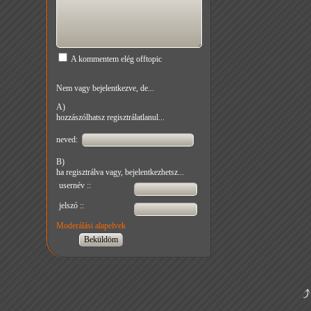
A kommentem elég offtopic
Nem vagy bejelentkezve, de...
A)
hozzászólhatsz regisztrálatlanul...
neved:
B)
ha regisztrálva vagy, bejelentkezhetsz...
usernév ::
jelszó ::
Moderálási alapelvek