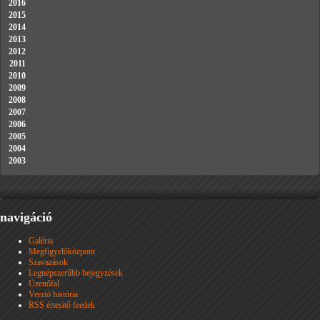
2016
2015
2014
2013
2012
2011
2010
2009
2008
2007
2006
2005
2004
2003
navigáció
Galéria
Megfigyelőközpont
Szavazások
Legnépszerűbb bejegyzések
Üzenőfal
Verzió história
RSS értesítő feedek