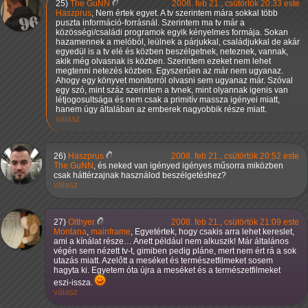
25)
The GuNN
2008. feb 21., csütörtök 20:33 este
Haszprus
, Nem értek egyet. A tv szerintem mára sokkal több
puszta információ-forrásnál. Szerintem ma tv már a
közösségi/családi programok egyik kényelmes formája. Sokan
hazamennek a melóból, leülnek a párjukkal, családjukkal de akár
egyedül is a tv elé és közben beszélgetnek, neteznek, vannak,
akik még olvasnak is közben. Szerintem ezeket nem lehet
megtenni netezés közben. Egyszerűen az már nem ugyanaz.
Ahogy egy könyvet monitorról olvasni sem ugyanaz már. Szóval
egy szó, mint száz szerintem a tvnek, mint olyannak igenis van
létjogosultsága és nem csak a primitív massza igényei miatt,
hanem úgy általában az emberek nagyobbik része miatt.
válasz
26)
Haszprus
2008. feb 21., csütörtök 20:52 este
The GuNN
, és neked van igényed igényes műsorra miközben
csak háttérzajnak használod beszélgetéshez?
válasz
27)
Olthyer
2008. feb 21., csütörtök 21:09 este
Montana
,
mainframe
, Egyetértek, hogy csakis arra lehet kereslet,
ami a kínálat része… Anett például nem alkuszik! Már általános
végén sem nézett tv-t, gimiben pedig pláne, mert nem ért rá a sok
utazás miatt. Azelőtt a meséket és természetfilmeket sosem
hagyta ki. Egyetem óta újra a meséket és a természetfilmeket
eszi-issza.
válasz