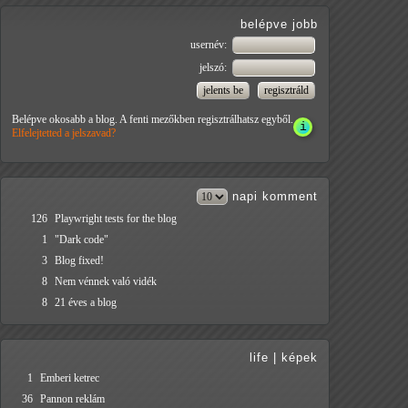
belépve jobb
usernév:
jelszó:
Belépve okosabb a blog. A fenti mezőkben regisztrálhatsz egyből.
Elfelejtetted a jelszavad?
napi
komment
126
Playwright tests for the blog
1
"Dark code"
3
Blog fixed!
8
Nem vénnek való vidék
8
21 éves a blog
life
|
képek
1
Emberi ketrec
36
Pannon reklám