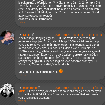
is sokunknál előfordul, nem? (Nálam nem, én már 2 hónapja 0%
TV-t nézek.) ad2: Nézi, mert annyira primitív és lusta, hogy fel sem
emeli a távirányítót, csak dönti be a sört és bambul arra ami van.
ad3: Nem ért külföldiül, az m1-m2 meg unalmas. Mi marad? Két
nagy kereskedelmi okádék.
Asszem elég jól körbejártuk.
válasz
15)
Kristóf
2008. feb 21., csütörtök 13:09 délben
A nézettséget tényleg egy kb. 1000 háztartásos (nem fős!) ún.
panelen vizsgálják. Ez azt jelenti, hogy 1000 családban van egy
cucc a tv-re kötve, ami méri, hogy éppen mit néznek. Ez a panel
(a családok) nagyjából állandó, de nyilván van fluktuáció. Az
1000-es szám egyáltalán nem kicsi (a kövzéleménykutatás, mint
szakma szempontjából), és megpróbálják reprezentatív módon
kialakítani, tehát a panelben lévő különböző
fajta
családok
aránya megegyezik a népességben lévő hasonló aránnyal. Pl.
X% roma, Z% nagycsalád, Y% fiatal, stb.
Köszönjük, hogy minket néztek!
válasz
16)
mainframe
2008. feb 21., csütörtök 13:14 délben
Kristóf
Ez mind szép, de ez hol akadályozza meg az eredmények
kozmetikázását (akárki által), vagy az általam említett nézi-ami-
van effektus kialakulását?
válasz