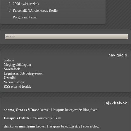
2
2006 nyári taszkok
7
PersonalDNA: Generous Realist
Pörgök mint állat
navigáció
Galéria
Megfigyelőközpont
Szavazások
Legnépszerűbb bejegyzések
Üzenőfal
Verzió história
RSS értesítő feedek
lájkkirályok
adamo
,
Orca
és
VDavid
kedveli Haszprus
bejegyzését: Blog fixed!
Haszprus
kedveli Orca
kommentjét: Yay
dankoi
és
mainframe
kedveli Haszprus
bejegyzését: 21 éves a blog