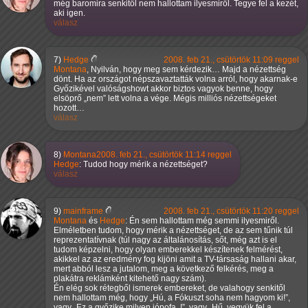
még baromira senkitől nem hallottam ilyesmiről. Tegye fel a kezét,
aki igen.
válasz
7)
Hedge
2008. feb 21., csütörtök 11:09 reggel
Montana
, Nyilván, hogy meg sem kérdezik… Majd a nézettség
dönt. Ha az országot népszavaztatták volna arról, hogy akarnak-e
Győzikével valóságshowt akkor biztos vagyok benne, hogy
elsöprő
nem
lett volna a vége. Mégis milliós nézettségeket
hozott…
válasz
8)
Montana
2008. feb 21., csütörtök 11:14 reggel
Hedge
: Tudod hogy mérik a nézettséget?
válasz
9)
mainframe
2008. feb 21., csütörtök 11:20 reggel
Montana
és
Hedge
: Én sem hallottam még semmi ilyesmiről.
Elméletben tudom, hogy mérik a nézettséget, de az sem tűnik túl
reprezentatívnak (túl nagy az általánosítás, sőt, még azt is el
tudom képzelni, hogy olyan emberekkel készítenek felmérést,
akikkel az az eredmény fog kijöni amit a TV-társaság hallani akar,
mert abból lesz a jutalom, meg a következő felkérés, meg a
plakátra reklámként kitehető nagy szám).
Én elég sok rétegből ismerek embereket, de valahogy senkitől
nem hallottam még, hogy
Hú, a Fókuszt soha nem hagyom ki!
,
vagy
Ez a győzike milyen jópofa..!
, vagy
Hű, vegyük fel a