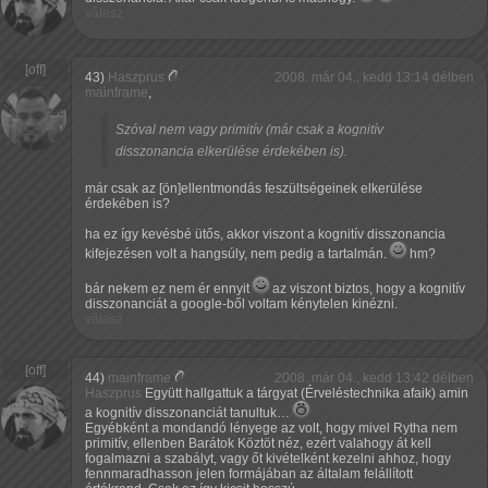
válasz
43)
Haszprus
2008. már 04., kedd 13:14 délben
mainframe
,
Szóval nem vagy primitív (már csak a kognitív
disszonancia elkerülése érdekében is).
már csak az [ön]ellentmondás feszültségeinek elkerülése
érdekében is?
ha ez így kevésbé ütős, akkor viszont a kognitív disszonancia
kifejezésen volt a hangsúly, nem pedig a tartalmán.
hm?
bár nekem ez nem ér ennyit
az viszont biztos, hogy a kognitív
disszonanciát a google-ből voltam kénytelen kinézni.
válasz
44)
mainframe
2008. már 04., kedd 13:42 délben
Haszprus
Együtt hallgattuk a tárgyat (Érveléstechnika afaik) amin
a kognitív disszonanciát tanultuk…
Egyébként a mondandó lényege az volt, hogy mivel Rytha nem
primitív, ellenben Barátok Köztöt néz, ezért valahogy át kell
fogalmazni a szabályt, vagy őt kivételként kezelni ahhoz, hogy
fennmaradhasson jelen formájában az általam felállított