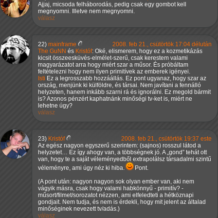
Ajjaj, micsoda felháborodás, pedig csak egy gombot kell
megnyomni. Illetve nem megnyomni.
válasz
22)
mainframe
2008. feb 21., csütörtök 17:04 délután
The GuNN
és
Kristóf
: Oké, elismerem, hogy ez a kozmetikázás
kicsit összeesküvés-elmélet-szerű, csak kerestem valami
magyarázatot arra hogy miért szar a műsor. És próbáltam
feltételezni hogy nem ilyen primitívek az emberek igényei.
Isti
Ez a legrosszabb hozzáállás. Ez pont ugyanaz, hogy szar az
ország, menjünk ki külföldre, és társai. Nem javítani a fennálló
helyzeten, hanem inkább szarni rá és ignorálni. Ez megold bármit
is? Azonos pénzért kaphatnánk minőségi tv-ket is, miért ne
lehetne úgy?
válasz
23)
Kristóf
2008. feb 21., csütörtök 19:37 este
Az egész nagyon egyszerű szerintem: (sajnos) rosszul látod a
helyzetet… Ez így ahogy van, a többségnek jó. A
gond
tehát ott
van, hogy te a saját véleményedből extrapolálsz társadalmi szintű
véleményre, ami úgy néz ki hiba.
Pont.
(A pont után: nagyon nagyon sok olyan ember van, aki nem
vágyik másra, csak hogy valami habkönnyű - primitív? -
műsort/filmet/sorozatot nézzen, ami elfeledteti a hétköznapi
gondjait. Nem tudja, és nem is érdekli, hogy mit jelent az általad
minőséginek nevezett tv/adás.)
válasz