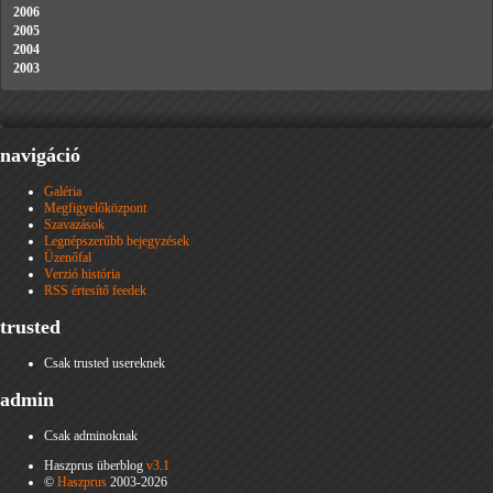
2006
2005
2004
2003
navigáció
Galéria
Megfigyelőközpont
Szavazások
Legnépszerűbb bejegyzések
Üzenőfal
Verzió história
RSS értesítő feedek
trusted
Csak trusted usereknek
admin
Csak adminoknak
Haszprus überblog
v3.1
©
Haszprus
2003-2026