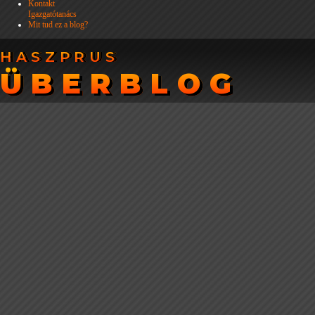
Kontakt
Igazgatótanács
Mit tud ez a blog?
HASZPRUS
HASZPRUS
ÜBERBLOG
ÜBERBLOG