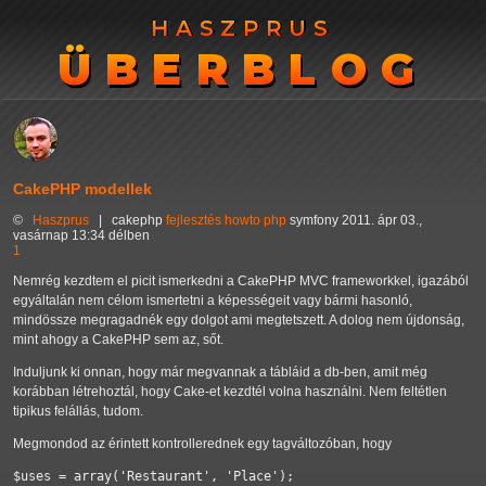
HASZPRUS
HASZPRUS
ÜBERBLOG
ÜBERBLOG
CakePHP modellek
©
Haszprus
|
cakephp
fejlesztés
howto
php
symfony
2011. ápr 03.,
vasárnap 13:34 délben
1
Nemrég kezdtem el picit ismerkedni a CakePHP MVC frameworkkel, igazából
egyáltalán nem célom ismertetni a képességeit vagy bármi hasonló,
mindössze megragadnék egy dolgot ami megtetszett. A dolog nem újdonság,
mint ahogy a CakePHP sem az, sőt.
Induljunk ki onnan, hogy már megvannak a tábláid a db-ben, amit még
korábban létrehoztál, hogy Cake-et kezdtél volna használni. Nem feltétlen
tipikus felállás, tudom.
Megmondod az érintett kontrollerednek egy tagváltozóban, hogy
$uses = array('Restaurant', 'Place');