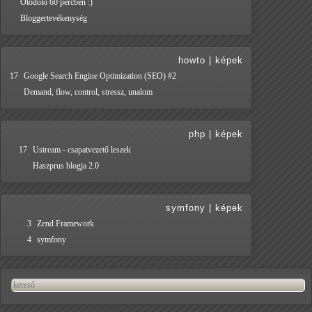
Ötödölő 60 percben :)
Bloggertevékenység
howto
|
képek
17
Google Search Engine Optimization (SEO) #2
Demand, flow, control, stressz, unalom
php
|
képek
17
Ustream - csapatvezető leszek
Haszprus blogja 2.0
symfony
|
képek
3
Zend Framework
4
symfony