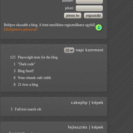
usernév:
jelszó:
Belépve okosabb a blog. A fenti mezőkben regisztrálhatsz egyből.
Elfelejtetted a jelszavad?
napi
komment
125
Playwright tests for the blog
1
"Dark code"
3
Blog fixed!
8
Nem vénnek való vidék
8
21 éves a blog
cakephp
|
képek
5
Full text search stb
fejlesztés
|
képek