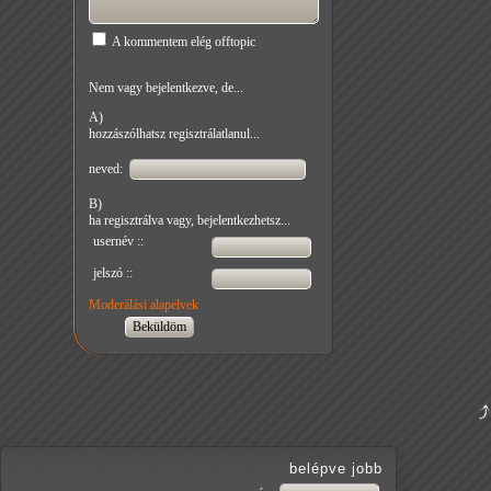
A kommentem elég offtopic
Nem vagy bejelentkezve, de...
A)
hozzászólhatsz regisztrálatlanul...
neved:
B)
ha regisztrálva vagy, bejelentkezhetsz...
usernév ::
jelszó ::
Moderálási alapelvek
belépve jobb