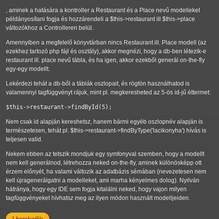
, aminek a hatására a kontroller a Restaurant és a Place nevű modelleket
példányosítani fogja és hozzárendeli a $this->restaurant ill $this->place
változókhoz a Controlleren belül.
Amennyiben a megfelelő könyvtárban nincs Restaurant ill. Place modell (az
ezekhez tartozó php fájl és osztály), akkor megnézi, hogy a db-ben létezik-e
restaurant ill. place nevű tábla, és ha igen, akkor ezekből generál on-the-fly
egy-egy modellt.
Lekérdezi tehát a db-ből a táblák oszlopait, és rögtön használhatod is
valamennyi tagfüggvényt rájuk, mint pl. megkeresheted az 5-ös id-jű éttermet:
$this->restaurant->findById(5);
Nem csak id alapján kereshetsz, hanem bármi egyéb oszlopnév alapján is
természetesen, tehát pl. $this->restaurant->findByType('lacikonyha') hívás is
teljesen valid.
Nekem ebben az tetszik mondjuk egy symfonyval szemben, hogy a modellt
nem kell generálnod, létrehozza neked on-the-fly, aminek különösképp ott
érzem előnyét, ha valami változik az adatbázis sémában (nevezetesen nem
kell újragenerálgatni a modelleket, ami marha kényelmes dolog). Nyilván
hátránya, hogy egy IDE sem fogja kitalálni neked, hogy vajon milyen
tagfüggvényeket hívhatsz meg az ilyen módon használt modelljeiden.