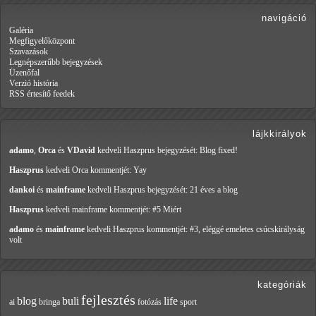
navigáció
Galéria
Megfigyelőközpont
Szavazások
Legnépszerűbb bejegyzések
Üzenőfal
Verzió história
RSS értesítő feedek
lájkkirályok
adamo
,
Orca
és
VDavid
kedveli Haszprus
bejegyzését: Blog fixed!
Haszprus
kedveli Orca
kommentjét: Yay
dankoi
és
mainframe
kedveli Haszprus
bejegyzését: 21 éves a blog
Haszprus
kedveli mainframe
kommentjét: #5 Miért
adamo
és
mainframe
kedveli Haszprus
kommentjét: #3, eléggé emeletes csúcskirályság
volt
kategóriák
fejlesztés
blog
buli
life
ai
bringa
fotózás
sport