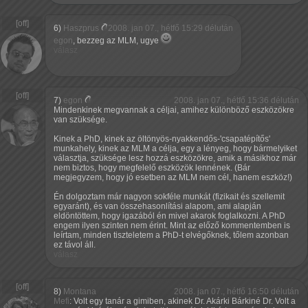
6)
Haszprus
2008. jan 07., hétfő 15:29 délután
egon
, bezzeg az MLM, ugye
válasz
7)
egon
2008. jan 07., hétfő 15:36 délután
Mindenkinek megvannak a céljai, amihez különböző eszközökre
van szüksége.
Kinek a PhD, kinek az öltönyös-nyakkendős-'csapatépítős'
munkahely, kinek az MLM a célja, egy a lényeg, hogy bármelyiket
választja, szüksége lesz hozzá eszközökre, amik a másikhoz már
nem biztos, hogy megfelelő eszközök lennének. (Bár
megjegyzem, hogy jó esetben az MLM nem cél, hanem eszköz!)
Én dolgoztam már nagyon sokféle munkát (fizikait és szellemit
egyaránt), és van összehasonlítási alapom, ami alapján
eldöntöttem, hogy igazából én mivel akarok foglalkozni. A PhD
engem ilyen szinten nem érint. Mint az előző kommentemben is
leírtam, minden tiszteletem a PhD-t elvégőknek, tőlem azonban
ez távol áll.
válasz
8)
Montana
2008. jan 07., hétfő 16:50 délután
Mefi
: Volt egy tanár a gimiben, akinek Dr. Akárki Bárkiné Dr. Volt a