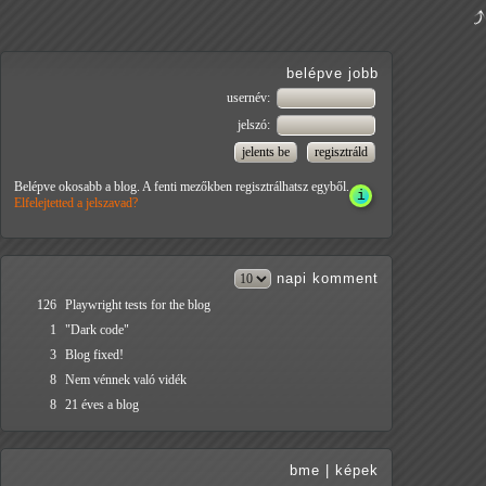
belépve jobb
usernév:
jelszó:
Belépve okosabb a blog. A fenti mezőkben regisztrálhatsz egyből.
Elfelejtetted a jelszavad?
napi
komment
126
Playwright tests for the blog
1
"Dark code"
3
Blog fixed!
8
Nem vénnek való vidék
8
21 éves a blog
bme
|
képek