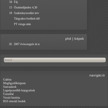
34
Fáj
15
Ösztöndíjindex 4,30
18
Szakirányosodási terv
Tárgyakra fordított idő
PT vizsga után
phd
|
képek
26
2007 évösszegzés itt is
navigáció
Galéria
Megfigyelőközpont
Szavazások
Legnépszerűbb bejegyzések
Üzenőfal
Verzió história
RSS értesítő feedek