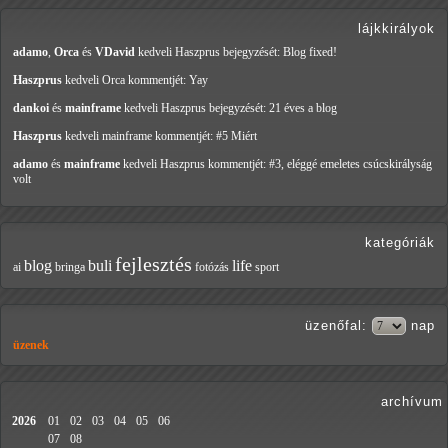
lájkkirályok
adamo
,
Orca
és
VDavid
kedveli Haszprus
bejegyzését: Blog fixed!
Haszprus
kedveli Orca
kommentjét: Yay
dankoi
és
mainframe
kedveli Haszprus
bejegyzését: 21 éves a blog
Haszprus
kedveli mainframe
kommentjét: #5 Miért
adamo
és
mainframe
kedveli Haszprus
kommentjét: #3, eléggé emeletes csúcskirályság
volt
kategóriák
fejlesztés
blog
buli
life
ai
bringa
fotózás
sport
üzenőfal
:
nap
üzenek
archívum
2026
01
02
03
04
05
06
07
08