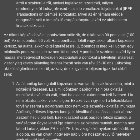
arról a szakterületről, amivel foglalkozni szeretnél, milyen
eredményekről tudsz, olvasod-e az ide vonatkozó folyóiratokat (IEEE
Transactions on izémizé sorozatok). Mivel az én témám eléggé
ortogonális volt a tanszék fő csapásirányára, ezért ez utóbbit nem
firtatták túlzottan.
Az állami képzés felvételi pontszáma változik, de ritkán van 90 pont alatt (100-
ból). Az én időmben 96 volt. Ha a ponthatár fölött vagy, akkor állami képzésre
kerülsz, ha alatta, akkor költségtérítésesre. (Utóbbihoz is meg kell ugrani egy
minimális pontszámot, de az nem túl nehéz). A ponthatár szerintem azért ilyen
magas, mert egyrészt bőkezűen osztogatják a pontokat a felvételin, másrészt
viszonylag kevés államilag finanszírozott hely van (évi 25-30 db). Látszólag
aki költségtérítésesre kerül, az szív, de ez így nem teljesen igaz, két okból
sem:
Az államilag támogatott képzésen is van tandíj, csak kevesebb, mint a
költségtérítésesen. Ez a mi időnkben papíron heti 4 óra oktatási
munkával kiváltható volt, tehát ha oktatsz, akkor nem kell fizetned. Ha
nem oktatsz, akkor viszont igen. Ez azért van így, mert a felsőoktatási
törvény szerint a doktoranduszok nem kötelezhetőek oktatási munkára.
A költségtérítéses képzés tandíja is kiváltható oktatással, csak ahhoz
asszem heti 6 óra kell. Ezek igazából csak papíron létező számok, a
valóságban úgyse lehet így lebontani az oktatási munkát, mert ha nem
labort tartasz, akkor ZH-k, pótZH-k és vizsgák környékén sűrűsödik be
a dolog, és van olyan, hogy egy nap 8 óra hosszat együltő helyében