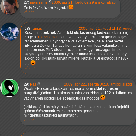
27)
mainframe
2009. ápr 21., kedd 02:29 amikor alszol
Én is felzárkózom és gratz!
válasz
28)
Tamás
2009. ápr 21., kedd 11:13 reggel
Koszi mindenkinek. Az erdeklodo kozonseg kedveert elarulom,
hogy a
disszertaciom
fenn van az egyetemi honlapomon teljes
terjedelmeben, ugyhogy ha valakit erdekel, bele lehet nezni.
Elvileg a Doktori Tanacs honlapjan is kinn lesz valamikor, mint
minden mas PhD disszertacio, amit Magyarorszagon irnak.
Ugyhogy husz ev mulva ilyenkor utana lehet majd nezni, hogy
akkori politikusaink ugyan mire fel kaptak a Dr elotagot a nevuk
ele
válasz
29)
Pas
2009. ápr 22., szerda 00:16 amikor alszol
Woah. Gyorsan átlapoztam, és már a főcímektől is erősen
hanyattvágódtam. Hatalmas munka van ebben a 122 oldalban, és
vagy három doktorira elegendő tudás mögötte
[sziklaszilárd és mélyenszántó állításunkat ezen a héten önjelölt
gráfelmélészünktől és inkompetens generális
mindentudászunktól hallhatták ^.^ ]
válasz