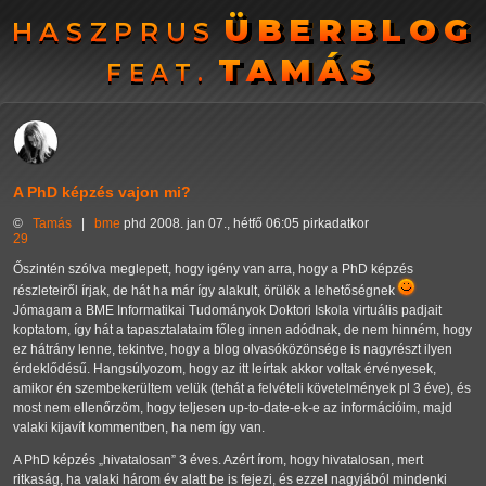
ÜBERBLOG
ÜBERBLOG
HASZPRUS
HASZPRUS
TAMÁS
TAMÁS
FEAT.
FEAT.
A PhD képzés vajon mi?
©
Tamás
|
bme
phd
2008. jan 07., hétfő 06:05 pirkadatkor
29
Őszintén szólva meglepett, hogy igény van arra, hogy a PhD képzés
részleteiről írjak, de hát ha már így alakult, örülök a lehetőségnek
Jómagam a BME Informatikai Tudományok Doktori Iskola virtuális padjait
koptatom, így hát a tapasztalataim főleg innen adódnak, de nem hinném, hogy
ez hátrány lenne, tekintve, hogy a blog olvasóközönsége is nagyrészt ilyen
érdeklődésű. Hangsúlyozom, hogy az itt leírtak akkor voltak érvényesek,
amikor én szembekerültem velük (tehát a felvételi követelmények pl 3 éve), és
most nem ellenőrzöm, hogy teljesen up-to-date-ek-e az információim, majd
valaki kijavít kommentben, ha nem így van.
A PhD képzés
hivatalosan
3 éves. Azért írom, hogy hivatalosan, mert
ritkaság, ha valaki három év alatt be is fejezi, és ezzel nagyjából mindenki