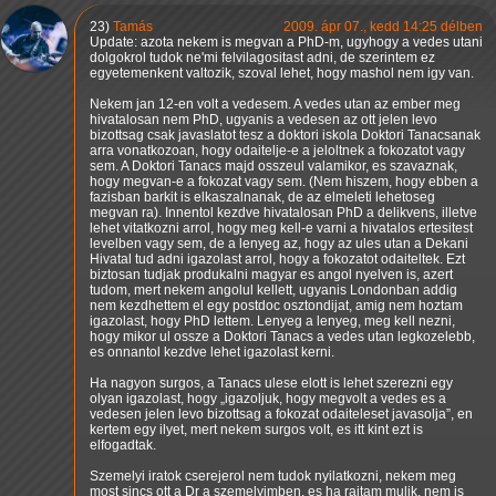
23)
Tamás
2009. ápr 07., kedd 14:25 délben
Update: azota nekem is megvan a PhD-m, ugyhogy a vedes utani
dolgokrol tudok ne'mi felvilagositast adni, de szerintem ez
egyetemenkent valtozik, szoval lehet, hogy mashol nem igy van.
Nekem jan 12-en volt a vedesem. A vedes utan az ember meg
hivatalosan nem PhD, ugyanis a vedesen az ott jelen levo
bizottsag csak javaslatot tesz a doktori iskola Doktori Tanacsanak
arra vonatkozoan, hogy odaitelje-e a jeloltnek a fokozatot vagy
sem. A Doktori Tanacs majd osszeul valamikor, es szavaznak,
hogy megvan-e a fokozat vagy sem. (Nem hiszem, hogy ebben a
fazisban barkit is elkaszalnanak, de az elmeleti lehetoseg
megvan ra). Innentol kezdve hivatalosan PhD a delikvens, illetve
lehet vitatkozni arrol, hogy meg kell-e varni a hivatalos ertesitest
levelben vagy sem, de a lenyeg az, hogy az ules utan a Dekani
Hivatal tud adni igazolast arrol, hogy a fokozatot odaiteltek. Ezt
biztosan tudjak produkalni magyar es angol nyelven is, azert
tudom, mert nekem angolul kellett, ugyanis Londonban addig
nem kezdhettem el egy postdoc osztondijat, amig nem hoztam
igazolast, hogy PhD lettem. Lenyeg a lenyeg, meg kell nezni,
hogy mikor ul ossze a Doktori Tanacs a vedes utan legkozelebb,
es onnantol kezdve lehet igazolast kerni.
Ha nagyon surgos, a Tanacs ulese elott is lehet szerezni egy
olyan igazolast, hogy
igazoljuk, hogy megvolt a vedes es a
vedesen jelen levo bizottsag a fokozat odaiteleset javasolja
, en
kertem egy ilyet, mert nekem surgos volt, es itt kint ezt is
elfogadtak.
Szemelyi iratok cserejerol nem tudok nyilatkozni, nekem meg
most sincs ott a Dr a szemelyimben, es ha rajtam mulik, nem is