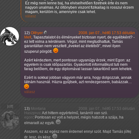
Ez még nem lenne baj, ha elviselhetően fizetnek érte és nem
nagyon unalmas. Az öltönyben viszont fizikailag is rosszul érzem
magam, kerülöm is, amennyire csak lehet.
válasz
12)
Olthyer
2008. jan 07., hétfő 17:53 délután
Mefi
, Tapasztalatot és élményeket biztosan nyert, de egyébként? -
ez lett volna a kérdésem. Végül, mint megtudhattuk, Tamás
garantáltan nem veszített
éveket az életéből
, mivel ilyen
szuperul pörgött.
Azért kérdeztem, mert pontosan ugyanúgy érzek, mint Egon: az
egyetem is csak időpazarlás. Gyakorlott informatikust tuti nem
farag belőlem, de egy diplomával lassan takarítónő sem lehetek.
Ezért is sokkal jobban vágyom már arra, hogy dolgozzak, annak
látnám hasznát. Házra gyűjtsek, azt rendezgessem, babázzak…
válasz
13)
Montana
2008. jan 07., hétfő 17:53 délután
Haszprus
: Azt hittem egyértelmű, tanárról van szó.
egon
: Pontosan ez volt a helyzet, mégis habzott a szája, ha
elmaradt az egyik.
Asszem, ez az egész nem érdemel ennyi szót. Majd Tamás jófej
dr. lesz, és kész.