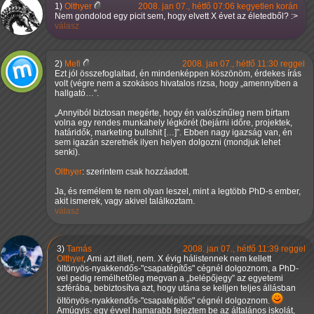
1)
Olthyer
2008. jan 07., hétfő 07:06 kegyetlen korán
Nem gondolod egy picit sem, hogy elvett X évet az életedből? :>
válasz
2)
Mefi
2008. jan 07., hétfő 11:30 reggel
Ezt jól összefoglaltad, én mindenképpen köszönöm, érdekes írás
volt (végre nem a szokásos hivatalos rizsa, hogy
amennyiben a
hallgató…
.
Annyiból biztosan megérte, hogy én valószínűleg nem bírtam
volna egy rendes munkahely légkörét (bejárni időre, projektek,
határidők, marketing bullshit […]
. Ebben nagy igazság van, én
sem igazán szeretnék ilyen helyen dolgozni (mondjuk lehet
senki).
Olthyer
: szerintem csak hozzáadott.
Ja, és remélem te nem olyan leszel, mint a legtöbb PhD-s ember,
akit ismerek, vagy akivel találkoztam.
válasz
3)
Tamás
2008. jan 07., hétfő 11:39 reggel
Olthyer
, Ami azt illeti, nem. X évig hálistennek nem kellett
öltönyös-nyakkendős-"csapatépítős" cégnél dolgoznom, a PhD-
vel pedig remélhetőleg megvan a
belépőjegy
az egyetemi
szférába, bebiztosítva azt, hogy utána se kelljen teljes állásban
öltönyös-nyakkendős-"csapatépítős" cégnél dolgoznom.
Amúgyis: egy évvel hamarabb fejeztem be az általános iskolát,