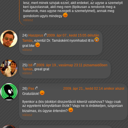
lesz, mert minek szivjak ezzel; akit erdekel, az ugyse a szemelyit
keri igazolasnak, akit meg nem (tipikusan a rendorok meg a
hatarorok, mas ugyse nezegeti a szemelyimet), annak meg
gondolom ugyis mindegy
válasz
24)
Haszprus
2009. ápr 07., kedd 15:05 délután
Tamás
, ezentúl Dr. Tamásként nyomhatod itt is
grat btw
válasz
25)
Isti
2009. ápr 19., vasárnap 23:11 pizsamaidőben
Tamás
, great grat
válasz
26)
Pas
2009. ápr 21., kedd 02:14 amikor alszol
Gratulálok!
Ilyenkor a (kis-)doktori disszertáció kikerül valahova? Vagy csak
az egyetemi könyvtárban őrzik? Vagy ne is érdekeljen, szigorúan
bizalmas, és úgyse érteném?
válasz