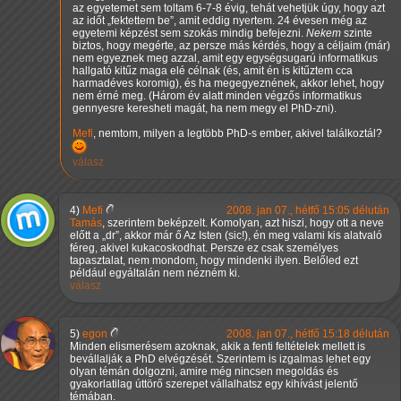
az egyetemet sem toltam 6-7-8 évig, tehát vehetjük úgy, hogy azt
az időt
fektettem be
, amit eddig nyertem. 24 évesen még az
egyetemi képzést sem szokás mindig befejezni.
Nekem
szinte
biztos, hogy megérte, az persze más kérdés, hogy a céljaim (már)
nem egyeznek meg azzal, amit egy egységsugarú informatikus
hallgató kitűz maga elé célnak (és, amit én is kitűztem cca
harmadéves koromig), és ha megegyeznének, akkor lehet, hogy
nem érné meg. (Három év alatt minden végzős informatikus
gennyesre keresheti magát, ha nem megy el PhD-zni).
Mefi
, nemtom, milyen a legtöbb PhD-s ember, akivel találkoztál?
válasz
4)
Mefi
2008. jan 07., hétfő 15:05 délután
Tamás
, szerintem beképzelt. Komolyan, azt hiszi, hogy ott a neve
előtt a
dr
, akkor már ő Az Isten (sic!), én meg valami kis alatvaló
féreg, akivel kukacoskodhat. Persze ez csak személyes
tapasztalat, nem mondom, hogy mindenki ilyen. Belőled ezt
például egyáltalán nem nézném ki.
válasz
5)
egon
2008. jan 07., hétfő 15:18 délután
Minden elismerésem azoknak, akik a fenti feltételek mellett is
bevállalják a PhD elvégzését. Szerintem is izgalmas lehet egy
olyan témán dolgozni, amire még nincsen megoldás és
gyakorlatilag úttörő szerepet vállalhatsz egy kihívást jelentő
témában.