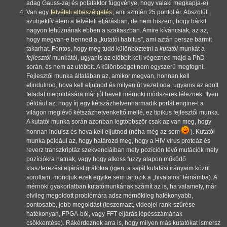
adag Gauss-zaj és pofafaktor függvénye, hogy valaki megkapja-e).
Van egy
felvételi elbeszélgetés
, ami szintén 25 pontot ér. Abszolút
szubjektív elem a felvételi eljárásban, de nem hiszem, hogy bárkit
nagyon lehúznának ebben a szakaszban. Amire kíváncsiak, az az,
hogy megvan-e benned a
kutatói habitus
, ami aztán persze bármit
takarhat. Fontos, hogy meg tudd különböztetni a
kutatói
munkát a
fejlesztői
munkától, ugyanis az előbbit kell végezned majd a PhD
során, és nem az utóbbit. A különbséget nem egyszerű megfogni.
Fejlesztői munka általában az, amikor megvan, honnan kell
elindulnod, hova kell eljutnod és milyen út vezet oda, ugyanis az adott
feladat megoldására már jól bevett mérnöki módszerek léteznek. Ilyen
például az, hogy írj egy kétszázhetvenharmadik portál engine-t a
világon meglévő kétszázhetvenkettő mellé, ez tipikus fejlesztői munka.
A kutatói munka során azonban legtöbbször csak az van meg, hogy
honnan indulsz és hova kell eljutnod (néha még az sem
). Kutatói
munka például az, hogy határozd meg, hogy a HIV vírus proteáz és
reverz transzkriptáz szekvenciáiban mely pozíción lévő mutációk mely
pozíciókra hatnak, vagy hogy alkoss fuzzy alapon működő
klaszterezési eljárást gráfokra (igen, a saját kutatási irányaim közül
soroltam, mondjuk ezek egyike sem tartozik a
hivatalos
témámba). A
mérnöki gyakorlatban kutatómunkának számít az is, ha valamely, már
elvileg megoldott problémára adsz mérnökileg hatékonyabb,
pontosabb, jobb megoldást (teszemazt, videojel rank-szűrése
hatékonyan, FPGA-ból, vagy FFT eljárás lépésszámának
csökkentése). Rákérdeznek arra is, hogy milyen más kutatókat ismersz