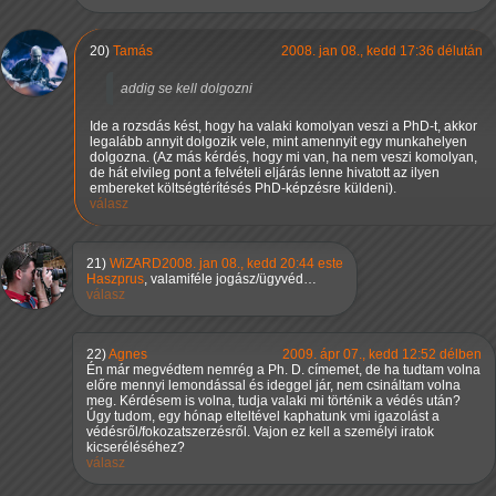
20)
Tamás
2008. jan 08., kedd 17:36 délután
addig se kell dolgozni
Ide a rozsdás kést, hogy ha valaki komolyan veszi a PhD-t, akkor
legalább annyit dolgozik vele, mint amennyit egy munkahelyen
dolgozna. (Az más kérdés, hogy mi van, ha nem veszi komolyan,
de hát elvileg pont a felvételi eljárás lenne hivatott az ilyen
embereket költségtérítésés PhD-képzésre küldeni).
válasz
21)
WiZARD
2008. jan 08., kedd 20:44 este
Haszprus
, valamiféle jogász/ügyvéd…
válasz
22)
Agnes
2009. ápr 07., kedd 12:52 délben
Én már megvédtem nemrég a Ph. D. címemet, de ha tudtam volna
előre mennyi lemondással és ideggel jár, nem csináltam volna
meg. Kérdésem is volna, tudja valaki mi történik a védés után?
Úgy tudom, egy hónap elteltével kaphatunk vmi igazolást a
védésről/fokozatszerzésről. Vajon ez kell a személyi iratok
kicseréléséhez?
válasz