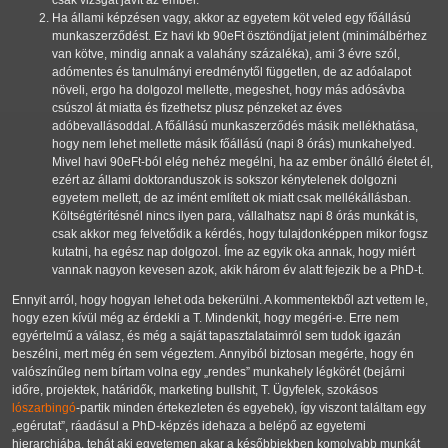
csak vizsgát javít az ember.
Ha állami képzésen vagy, akkor az egyetem köt veled egy főállású
munkaszerződést. Ez havi kb 90eFt ösztöndíjat jelent (minimálbérhez
van kötve, mindig annak a valahány százaléka), ami 3 évre szól,
adómentes és tanulmányi eredménytől független, de az adóalapot
növeli, ergo ha dolgozol mellette, megeshet, hogy más adósávba
csúszol át miatta és fizethetsz plusz pénzeket az éves
adóbevallásoddal. A főállású munkaszerződés másik mellékhatása,
hogy nem lehet mellette másik főállású (napi 8 órás) munkahelyed.
Mivel havi 90eFt-ból elég nehéz megélni, ha az ember önálló életet él,
ezért az állami doktoranduszok is sokszor kénytelenek dolgozni
egyetem mellett, de az imént említett ok miatt csak mellékállásban.
Költségtérítésnél nincs ilyen para, vállalhatsz napi 8 órás munkát is,
csak akkor meg felvetődik a kérdés, hogy tulajdonképpen mikor fogsz
kutatni, ha egész nap dolgozol. Íme az egyik oka annak, hogy miért
vannak nagyon kevesen azok, akik három év alatt fejezik be a PhD-t.
Ennyit arról, hogy hogyan lehet oda bekerülni. A kommentekből azt vettem le,
hogy ezen kívül még az érdekli a T. Mindenkit, hogy megéri-e. Erre nem
egyértelmű a válasz, és még a saját tapasztalataimról sem tudok igazán
beszélni, mert még én sem végeztem. Annyiból biztosan megérte, hogy én
valószínűleg nem bírtam volna egy
rendes
munkahely légkörét (bejárni
időre, projektek, határidők, marketing bullshit, T. Ügyfelek, szokásos
lószarbingó
-partik minden értekezleten és egyebek), így viszont találtam egy
egérutat
, ráadásul a PhD-képzés idehaza a belépő az egyetemi
hierarchiába, tehát aki egyetemen akar a későbbiekben komolyabb munkát