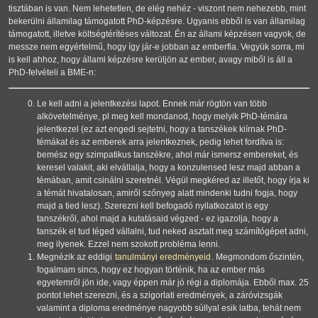
tisztában is van. Nem lehetetlen, de elég nehéz - viszont nem nehezebb, mint
bekerülni államilag támogatott PhD-képzésre. Ugyanis ebből is van államilag
támogatott, illetve költségtérítéses változat. Én az állami képzésen vagyok, de
messze nem egyértelmű, hogy így jár-e jobban az emberfia. Vegyük sorra, mi
is kell ahhoz, hogy állami képzésre kerüljön az ember, avagy miből is áll a
PhD-felvételi a BME-n:
Le kell adni a jelentkezési lapot. Ennek már rögtön van több
alkövetelménye, pl meg kell mondanod, hogy melyik PhD-témára
jelentkezel (ez azt engedi sejtetni, hogy a tanszékek kiírnak PhD-
témákat és az emberek arra jelentkeznek, pedig lehet fordítva is:
bemész egy szimpatikus tanszékre, ahol már ismersz embereket, és
keresel valakit, aki elvállalja, hogy a konzulensed lesz majd abban a
témában, amit csinálni szeretnél. Végül megkéred az illetőt, hogy írja ki
a témát hivatalosan, amiről szőnyeg alatt mindenki tudni fogja, hogy
majd a tied lesz). Szerezni kell befogadó nyilatkozatot is egy
tanszékről, ahol majd a kutatásaid végzed - ez igazolja, hogy a
tanszék el tud téged vállalni, tud neked asztalt meg számítógépet adni,
meg ilyenek. Ezzel nem szokott probléma lenni.
Megnézik az eddigi
tanulmányi eredményeid
. Megmondom őszintén,
fogalmam sincs, hogy ez hogyan történik, ha az ember más
egyetemről jön ide, vagy éppen már jó régi a diplomája. Ebből max. 25
pontot lehet szerezni, és a szigorlati eredmények, a záróvizsgák
valamint a diploma eredménye nagyobb súllyal esik latba, tehát nem