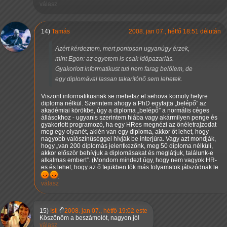
válasz
14)
Tamás
2008. jan 07., hétfő 18:51 délután
Azért kérdeztem, mert pontosan ugyanúgy érzek,
mint Egon: az egyetem is csak időpazarlás.
Gyakorlott informatikust tuti nem farag belőlem, de
egy diplomával lassan takarítónő sem lehetek.
Viszont informatikusnak se mehetsz el sehova komoly helyre
diploma nélkül. Szerintem ahogy a PhD egyfajta
belépő
az
akadémiai körökbe, úgy a diploma
belépő
a normális céges
állásokhoz - ugyanis szerintem hiába vagy akármilyen penge és
gyakorlott programozó, ha egy HRes megnézi az önéletrajzodat
meg egy olyanét, akién van egy diploma, akkor őt lehet, hogy
nagyobb valószínűséggel hívják be interjúra. Vagy azt mondják,
hogy
van 200 diplomás jelentkezőnk, meg 50 diploma nélküli,
akkor először behívjuk a diplomásakat és meglátjuk, találunk-e
alkalmas embert
. (Mondom mindezt úgy, hogy nem vagyok HR-
es és lehet, hogy az ő fejükben tök más folyamatok játszódnak le
.
válasz
15)
Isti
2008. jan 07., hétfő 19:02 este
Köszönöm a beszámolót, nagyon jó!
válasz