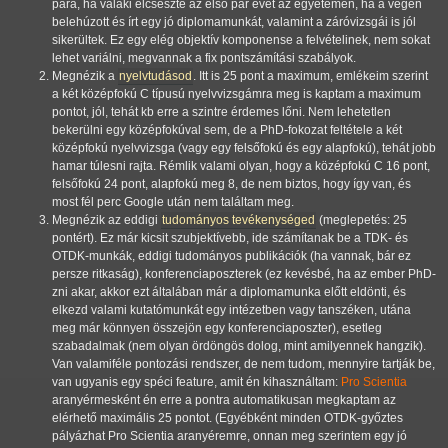
para, ha valaki elcseszte az első pár évét az egyetemen, ha a végén
belehúzott és írt egy jó diplomamunkát, valamint a záróvizsgái is jól
sikerültek. Ez egy elég objektív komponense a felvételinek, nem sokat
lehet variálni, megvannak a fix pontszámítási szabályok.
Megnézik a
nyelvtudásod
. Itt is 25 pont a maximum, emlékeim szerint
a két középfokú C típusú nyelvvizsgámra meg is kaptam a maximum
pontot, jól, tehát kb erre a szintre érdemes lőni. Nem lehetetlen
bekerülni egy középfokúval sem, de a PhD-fokozat feltétele a két
középfokú nyelvvizsga (vagy egy felsőfokú és egy alapfokú), tehát jobb
hamar túlesni rajta. Rémlik valami olyan, hogy a középfokú C 16 pont,
felsőfokú 24 pont, alapfokú meg 8, de nem biztos, hogy így van, és
most fél perc Google után nem találtam meg.
Megnézik az eddigi
tudományos tevékenységed
(meglepetés: 25
pontért). Ez már kicsit szubjektívebb, ide számítanak be a TDK- és
OTDK-munkák, eddigi tudományos publikációk (ha vannak, bár ez
persze ritkaság), konferenciaposzterek (ez kevésbé, ha az ember PhD-
zni akar, akkor ezt általában már a diplomamunka előtt eldönti, és
elkezd valami kutatómunkát egy intézetben vagy tanszéken, utána
meg már könnyen összejön egy konferenciaposzter), esetleg
szabadalmak (nem olyan ördöngös dolog, mint amilyennek hangzik).
Van valamiféle pontozási rendszer, de nem tudom, mennyire tartják be,
van ugyanis egy spéci feature, amit én kihasználtam:
Pro Scientia
aranyérmesként én erre a pontra automatikusan megkaptam az
elérhető maximális 25 pontot. (Egyébként minden OTDK-győztes
pályázhat Pro Scientia aranyéremre, onnan meg szerintem egy jó