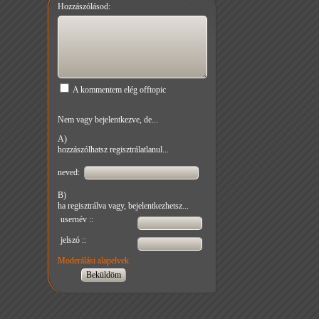
Hozzászólásod:
A kommentem elég offtopic
Nem vagy bejelentkezve, de...
A)
hozzászólhatsz regisztrálatlanul...
neved:
B)
ha regisztrálva vagy, bejelentkezhetsz...
usernév ::
jelszó ::
Moderálási alapelvek