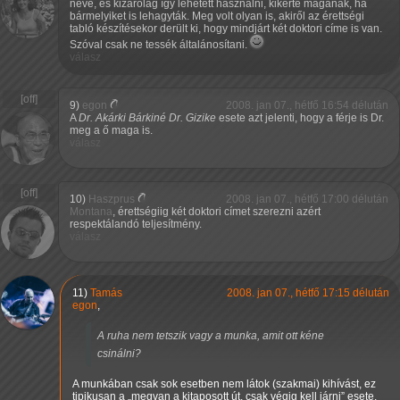
neve, és kizárólag így lehetett használni, kikérte magának, ha
bármelyiket is lehagyták. Meg volt olyan is, akiről az érettségi
tabló készítésekor derült ki, hogy mindjárt két doktori címe is van.
Szóval csak ne tessék általánosítani.
válasz
9)
egon
2008. jan 07., hétfő 16:54 délután
A
Dr. Akárki Bárkiné Dr. Gizike
esete azt jelenti, hogy a férje is Dr.
meg a ő maga is.
válasz
10)
Haszprus
2008. jan 07., hétfő 17:00 délután
Montana
, érettségiig két doktori címet szerezni azért
respektálandó teljesítmény.
válasz
11)
Tamás
2008. jan 07., hétfő 17:15 délután
egon
,
A ruha nem tetszik vagy a munka, amit ott kéne
csinálni?
A munkában csak sok esetben nem látok (szakmai) kihívást, ez
tipikusan a
megvan a kitaposott út, csak végig kell járni
esete.