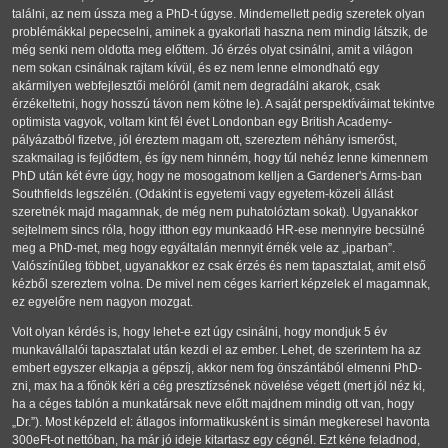
találni, az nem ússza meg a PhD-t úgyse. Mindemellett pedig szeretek olyan
problémákkal pepecselni, aminek a gyakorlati haszna nem mindig látszik, de
még senki nem oldotta meg előttem. Jó érzés olyat csinálni, amit a világon
nem sokan csinálnak rajtam kívül, és ez nem lenne elmondható egy
akármilyen webfejlesztői melóról (amit nem degradálni akarok, csak
érzékeltetni, hogy hosszú távon nem kötne le). A saját perspektíváimat tekintve
optimista vagyok, voltam kint fél évet Londonban egy British Academy-
pályázatból fizetve, jól éreztem magam ott, szereztem néhány ismerőst,
szakmailag is fejlődtem, és így nem hinném, hogy túl nehéz lenne kimennem
PhD után két évre úgy, hogy ne mosogatnom kelljen a Gardener's Arms-ban
Southfields legszélén. (Odakint is egyetemi vagy egyetem-közeli állást
szeretnék majd magamnak, de még nem puhatolóztam sokat). Ugyanakkor
sejtelmem sincs róla, hogy itthon egy munkaadó HR-ese mennyire becsülné
meg a PhD-met, meg hogy egyáltalán mennyit érnék vele az
iparban
.
Valószínűleg többet, ugyanakkor ez csak érzés és nem tapasztalat, amit első
kézből szereztem volna. De mivel nem céges karriert képzelek el magamnak,
ez egyelőre nem nagyon mozgat.
Volt olyan kérdés is, hogy lehet-e ezt úgy csinálni, hogy mondjuk 5 év
munkavállalói tapasztalat után kezdi el az ember. Lehet, de szerintem ha az
embert egyszer elkapja a gépszíj, akkor nem fog önszántából elmenni PhD-
zni, max ha a főnök kéri a cég presztízsének növelése végett (mert jól néz ki,
ha a céges tablón a munkatársak neve előtt majdnem mindig ott van, hogy
Dr.
). Most képzeld el: átlagos informatikusként is simán megkeresel havonta
300eFt-ot nettóban, ha már jó ideje kitartasz egy cégnél. Ezt kéne feladnod,