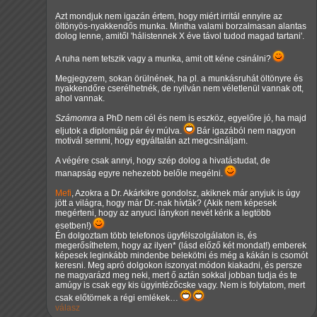
Azt mondjuk nem igazán értem, hogy miért irritál ennyire az
öltönyös-nyakkendős munka. Mintha valami borzalmasan alantas
dolog lenne, amitől 'hálistennek X éve távol tudod magad tartani'.
A ruha nem tetszik vagy a munka, amit ott kéne csinálni?
Megjegyzem, sokan örülnének, ha pl. a munkásruhát öltönyre és
nyakkendőre cserélhetnék, de nyilván nem véletlenül vannak ott,
ahol vannak.
Számomra
a PhD nem cél és nem is eszköz, egyelőre jó, ha majd
eljutok a diplomáig pár év múlva.
Bár igazából nem nagyon
motivál semmi, hogy egyáltalán azt megcsináljam.
A végére csak annyi, hogy szép dolog a hivatástudat, de
manapság egyre nehezebb belőle megélni.
Mefi
, Azokra a Dr. Akárkikre gondolsz, akiknek már anyjuk is úgy
jött a világra, hogy már Dr.-nak hívták? (Akik nem képesek
megérteni, hogy az anyuci lánykori nevét kérik a legtöbb
esetben!)
Én dolgoztam több telefonos ügyfélszolgálaton is, és
megerősíthetem, hogy az ilyen* (lásd előző két mondat!) emberek
képesek leginkább mindenbe belekötni és még a kákán is csomót
keresni. Meg apró dolgokon iszonyat módon kiakadni, és persze
ne magyarázd meg neki, mert ő aztán sokkal jobban tudja és te
amúgy is csak egy kis ügyintézőcske vagy. Nem is folytatom, mert
csak előtörnek a régi emlékek…
válasz