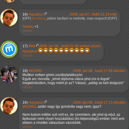
16)
Haszprus
2008. jan 07., hétfő 21:19 este
Montana
, pláne tanítani is mellette, max respect!
Tamás
, +1
válasz
17)
Mefi
2008. jan 08., kedd 01:08 amikor alszol
Haszprus
válasz
18)
WiZARD
2008. jan 08., kedd 17:06 délután
Multkor voltam gimis osztálytalálkozón.
Egyik arc mondta:
lehet diploma utána phd-zni is fogok
megkérdeztem, hogy miért jó az? Válasz:
addig se kell dolgozni
válasz
19)
Haszprus
2008. jan 08., kedd 17:13 délután
WiZARD
, aztán vagy így gondolta vagy nem, igaz?
Nem tudom miféle suli volt ez, de szerintem, aki phd-ig eljut, az
tipikusan nem olyan hozzáállású (és képességű) ember, mint ami
ebben a rövidke válaszban vázolódik.
válasz