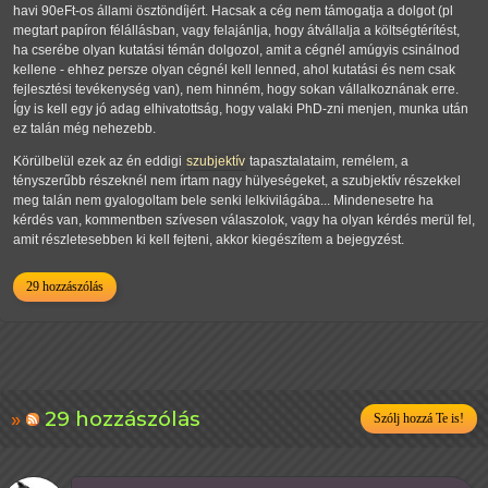
havi 90eFt-os állami ösztöndíjért. Hacsak a cég nem támogatja a dolgot (pl
megtart papíron félállásban, vagy felajánlja, hogy átvállalja a költségtérítést,
ha cserébe olyan kutatási témán dolgozol, amit a cégnél amúgyis csinálnod
kellene - ehhez persze olyan cégnél kell lenned, ahol kutatási és nem csak
fejlesztési tevékenység van), nem hinném, hogy sokan vállalkoznának erre.
Így is kell egy jó adag elhivatottság, hogy valaki PhD-zni menjen, munka után
ez talán még nehezebb.
Körülbelül ezek az én eddigi
szubjektív
tapasztalataim, remélem, a
tényszerűbb részeknél nem írtam nagy hülyeségeket, a szubjektív részekkel
meg talán nem gyalogoltam bele senki lelkivilágába... Mindenesetre ha
kérdés van, kommentben szívesen válaszolok, vagy ha olyan kérdés merül fel,
amit részletesebben ki kell fejteni, akkor kiegészítem a bejegyzést.
29 hozzászólás
29 hozzászólás
Szólj hozzá Te is!