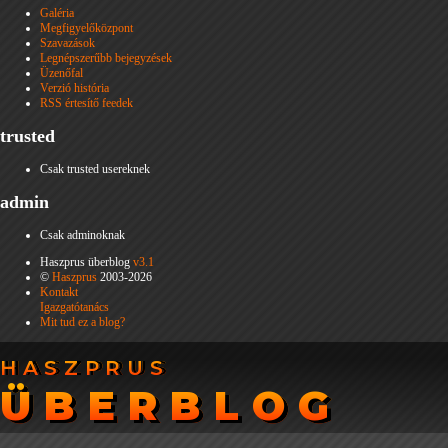
Galéria
Megfigyelőközpont
Szavazások
Legnépszerűbb bejegyzések
Üzenőfal
Verzió história
RSS értesítő feedek
trusted
Csak trusted usereknek
admin
Csak adminoknak
Haszprus überblog
v3.1
©
Haszprus
2003-2026
Kontakt
Igazgatótanács
Mit tud ez a blog?
HASZPRUS
HASZPRUS
ÜBERBLOG
ÜBERBLOG