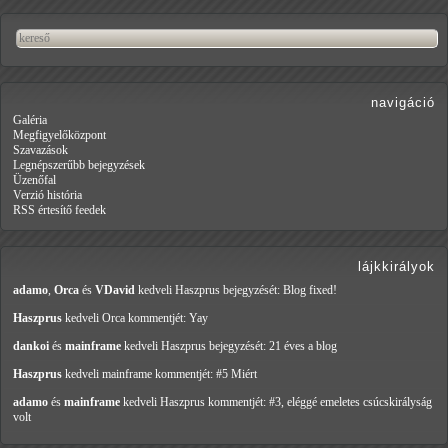
navigáció
Galéria
Megfigyelőközpont
Szavazások
Legnépszerűbb bejegyzések
Üzenőfal
Verzió história
RSS értesítő feedek
lájkkirályok
adamo
,
Orca
és
VDavid
kedveli Haszprus
bejegyzését: Blog fixed!
Haszprus
kedveli Orca
kommentjét: Yay
dankoi
és
mainframe
kedveli Haszprus
bejegyzését: 21 éves a blog
Haszprus
kedveli mainframe
kommentjét: #5 Miért
adamo
és
mainframe
kedveli Haszprus
kommentjét: #3, eléggé emeletes csúcskirályság
volt