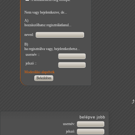
Nem vagy bejelentkezve, de...
A)
hozzászólhatsz regisztrálatlanul...
neved:
B)
ha regisztrálva vagy, bejelentkezhetsz...
usernév ::
jelszó ::
Moderálási alapelvek
belépve jobb
usernév:
jelszó: