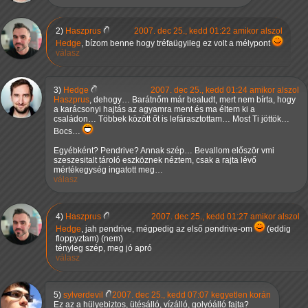
2)
Haszprus
2007. dec 25., kedd 01:22 amikor alszol
Hedge
, bízom benne hogy tréfaügyileg ez volt a mélypont
válasz
3)
Hedge
2007. dec 25., kedd 01:24 amikor alszol
Haszprus
, dehogy… Barátnőm már bealudt, mert nem bírta, hogy
a karácsonyi hajtás az agyamra ment és ma éltem ki a
családon… Többek között őt is lefárasztottam… Most Ti jöttök…
Bocs…
Egyébként? Pendrive? Annak szép… Bevallom először vmi
szeszesitalt tároló eszköznek néztem, csak a rajta lévő
mértékegység ingatott meg…
válasz
4)
Haszprus
2007. dec 25., kedd 01:27 amikor alszol
Hedge
, jah pendrive, mégpedig az első pendrive-om
(eddig
floppyztam) (nem)
tényleg szép, meg jó apró
válasz
5)
sylverdevil
2007. dec 25., kedd 07:07 kegyetlen korán
Ez az a hülyebiztos, ütésálló, vízálló, golyóálló fajta?