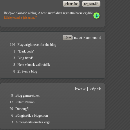
Belépve okosabb a blog. A fenti mezőkben regisztrálhatsz egyből.
Elfelejtetted a jelszavad?
napi
komment
126
Playwright tests for the blog
1
"Dark code"
3
Blog fixed!
8
Nem vénnek való vidék
8
21 éves a blog
hwsw
|
képek
9
Blog gamereknek
17
Retard Nation
20
Dühöngő
6
Böngészők a blogomon
3
A megahertz-emelés vége