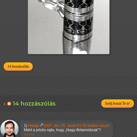
14 hozzászólás
14 hozzászólás
Szólj hozzá Te is!
1)
Hedge
2007. dec 25., kedd 01:20 amikor alszol
Miért a jelzés rajta, hogy
Nagy-Britanniának
?
válasz