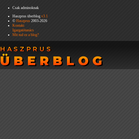
Csak adminoknak
Haszprus überblog
v3.1
©
Haszprus
2003-2026
Kontakt
Igazgatótanács
Mit tud ez a blog?
HASZPRUS
HASZPRUS
ÜBERBLOG
ÜBERBLOG