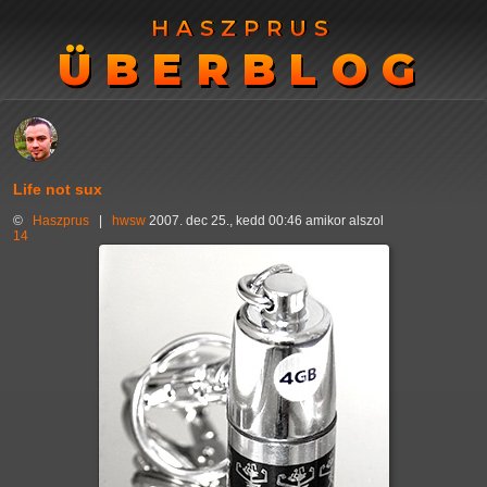
HASZPRUS
HASZPRUS
ÜBERBLOG
ÜBERBLOG
Life not sux
©
Haszprus
|
hwsw
2007. dec 25., kedd 00:46 amikor alszol
14