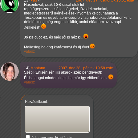
13)
Pas
2007. dec 27., csütörtök 20:01 este
Hasonlóval, csak 1GB-ossal élek túl
repülőgépszerencsétlenségeket, tőzsdekrachokat,
meglepetésszerű leértékelések nyomán kelt cunamika a
Teszkóban és egyéb apró-cseprő világháborúkat délutánonként,
délelőtt meg még engem is kibír, amint előadom az aznapi
felkelést
Jó kis cucc ez, és még jól is néz ki..
Mellesleg boldog karácsonyt és új évet
válasz
14)
Montana
2007. dec 28., péntek 19:58 este
Szép! (Éniséniséniiiis akarok szép pendriveot!)
És boldogat mindenkinek, ha már így előkerültem.
válasz
Hozzászólásod:
A kommentem elég offtopic