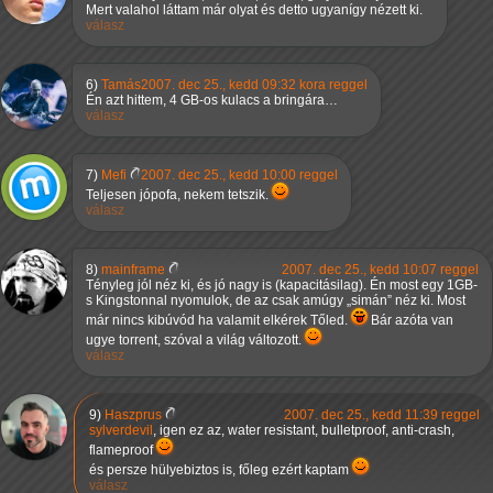
Mert valahol láttam már olyat és detto ugyanígy nézett ki.
válasz
6)
Tamás
2007. dec 25., kedd 09:32 kora reggel
Én azt hittem, 4 GB-os kulacs a bringára…
válasz
7)
Mefi
2007. dec 25., kedd 10:00 reggel
Teljesen jópofa, nekem tetszik.
válasz
8)
mainframe
2007. dec 25., kedd 10:07 reggel
Tényleg jól néz ki, és jó nagy is (kapacitásilag). Én most egy 1GB-
s Kingstonnal nyomulok, de az csak amúgy
simán
néz ki. Most
már nincs kibúvód ha valamit elkérek Tőled.
Bár azóta van
ugye torrent, szóval a világ változott.
válasz
9)
Haszprus
2007. dec 25., kedd 11:39 reggel
sylverdevil
, igen ez az, water resistant, bulletproof, anti-crash,
flameproof
és persze hülyebiztos is, főleg ezért kaptam
válasz