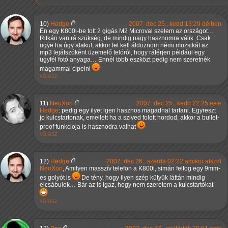
10)
Hedge
2007. dec 25., kedd 13:29 délben
Én egy K800i-be tolt 2 gigás M2 Microval szelem az országot…
Ritkán van rá szükség, de mindig nagy hasznomra válik. Csak
ugye ha úgy alakul, akkor fel kell áldoznom némi muzsikát az
mp3 lejátszóként üzemelő telóról, hogy ráférjen például egy
ügyfél fotó anyaga… Ennél több eszközt pedig nem szeretnék
magammal cipelni
válasz
11)
NeoXon
2007. dec 25., kedd 22:25 este
Hedge
: pedig egy ilyet igen hasznos magadnal tartani. Egyreszt
jo kulcstartonak, emellett ha a szived folott hordod, akkor a bullet-
proof funkcioja is hasznodra valhat
válasz
12)
Hedge
2007. dec 26., szerda 02:22 amikor alszol
NeoXon
, Amilyen masszív telefon a K800i, simán felfog egy 9mm-
es golyót is
De tény, hogy ilyen szép kütyük láttán mindig
elcsábulok… Bár az is igaz, hogy nem szeretem a kulcstartókat
válasz