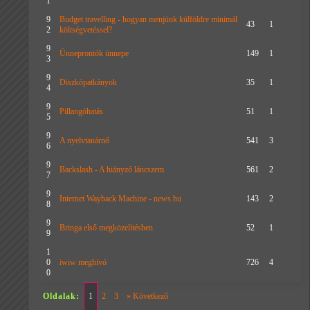
1
9
Budget travelling - hogyan menjünk külföldre minimál
43
1
2
költségvetéssel?
9
Ünneprontók ünnepe
149
1
3
9
Diszkópatkányok
35
1
4
9
Pillangóhatás
51
1
5
9
A nyelvtanárnő
541
3
6
9
Backslash - A hiányzó láncszem
561
2
7
9
Internet Wayback Machine - news.hu
143
2
8
9
Bringa első megközelítésben
52
1
9
1
0
iwiw meghívó
726
4
0
Oldalak:
1
2
3
» Következő