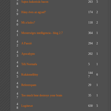
3
Sajtos kukoricás bacon
263
5
8
3
Hány éves az agyad?
174
2
9
4
Mi a kulcs?
118
2
0
4
Mesterséges intelligencia - blog 2.7
364
1
1
4
A Passió
294
2
2
4
Apocalypto
202
1
3
4
Téli Normafa
5
1
4
4
144
Kukásmellény
6
5
7
4
Refererspam
29
1
6
4
Too much bme destroys your brain
35
1
7
4
Logóteszt
630
5
8