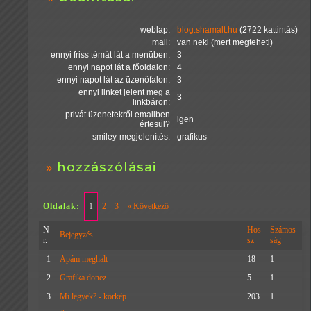
weblap:
blog.shamalt.hu
(2722 kattintás)
mail:
van neki (mert megteheti)
ennyi friss témát lát a menüben:
3
ennyi napot lát a főoldalon:
4
ennyi napot lát az üzenőfalon:
3
ennyi linket jelent meg a
3
linkbáron:
privát üzenetekről emailben
igen
értesül?
smiley-megjelenítés:
grafikus
hozzászólásai
Oldalak:
1
2
3
» Következő
N
Hos
Számos
Bejegyzés
r.
sz
ság
1
Apám meghalt
18
1
2
Grafika donez
5
1
3
Mi legyek? - körkép
203
1