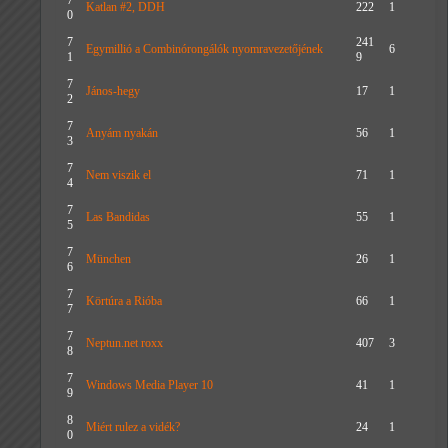
7
Katlan #2, DDH
222
1
0
7
241
Egymillió a Combinórongálók nyomravezetőjének
6
1
9
7
János-hegy
17
1
2
7
Anyám nyakán
56
1
3
7
Nem viszik el
71
1
4
7
Las Bandidas
55
1
5
7
München
26
1
6
7
Körtúra a Rióba
66
1
7
7
Neptun.net roxx
407
3
8
7
Windows Media Player 10
41
1
9
8
Miért rulez a vidék?
24
1
0