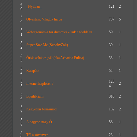
4
_Nyilván_
121
2
9
5
Olvastam: Világok harca
787
5
0
5
Webergonómia for dummies - link a főoldalra
59
1
1
5
Super Size Me (ScoobyZoli)
39
1
2
5
Óriás achát csigák (aka Achatina Fulica)
33
1
3
5
Kalapács
52
1
4
5
123
Internet Explorer 7
2
5
4
5
Equilibrium
316
2
6
5
Kegyetlen bánásmód
182
2
7
5
A nagyon nagy Ő
56
1
8
5
Túl a sövényen
23
1