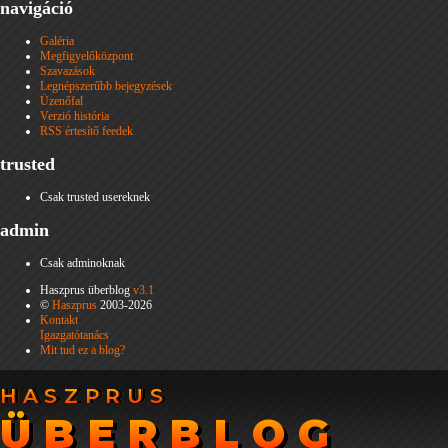
navigáció
Galéria
Megfigyelőközpont
Szavazások
Legnépszerűbb bejegyzések
Üzenőfal
Verzió história
RSS értesítő feedek
trusted
Csak trusted usereknek
admin
Csak adminoknak
Haszprus überblog
v3.1
©
Haszprus
2003-2026
Kontakt
Igazgatótanács
Mit tud ez a blog?
HASZPRUS
HASZPRUS
ÜBERBLOG
ÜBERBLOG