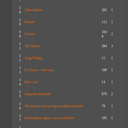
7
2
Állatvédelem
281
1
8
2
Rekord
115
1
9
3
103
Növény
2
0
6
3
The Matrix
284
3
1
3
Angol Hölgy
11
1
2
3
In Silence - Entwined
108
1
3
3
Ilyen van?
14
1
4
3
Idegesítő reklámok
970
2
5
3
Mit mond a frissen végzett villamosmérnök
78
1
6
3
Különeljárási díjak a tavaszi félévben
195
1
7