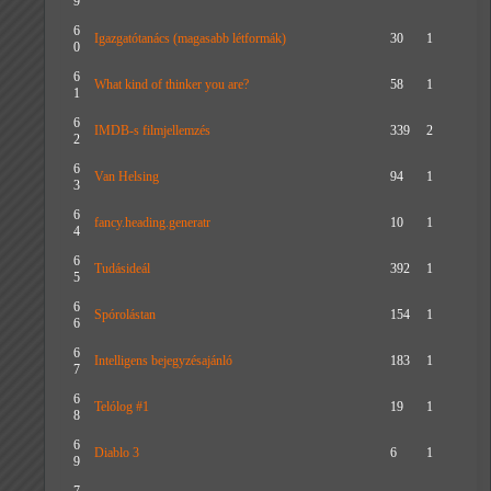
9
6
Igazgatótanács (magasabb létformák)
30
1
0
6
What kind of thinker you are?
58
1
1
6
IMDB-s filmjellemzés
339
2
2
6
Van Helsing
94
1
3
6
fancy.heading.generatr
10
1
4
6
Tudásideál
392
1
5
6
Spórolástan
154
1
6
6
Intelligens bejegyzésajánló
183
1
7
6
Telólog #1
19
1
8
6
Diablo 3
6
1
9