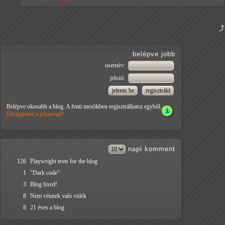
belépve jobb
usernév:
jelszó:
Belépve okosabb a blog. A fenti mezőkben regisztrálhatsz egyből.
Elfelejtetted a jelszavad?
napi
komment
126
Playwright tests for the blog
1
"Dark code"
3
Blog fixed!
8
Nem vénnek való vidék
8
21 éves a blog