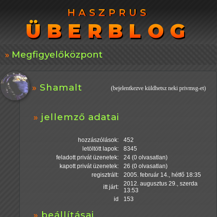
HASZPRUS
HASZPRUS
ÜBERBLOG
ÜBERBLOG
Megfigyelőközpont
Shamalt
(bejelentkezve küldhetsz neki privmsg-et)
jellemző adatai
hozzászólások:
452
letöltött lapok:
8345
feladott privát üzenetek:
24 (0 olvasatlan)
kapott privát üzenetek:
26 (0 olvasatlan)
regisztrált:
2005. február 14., hétfő 18:35
2012. augusztus 29., szerda
itt járt:
13:53
id
153
beállításai