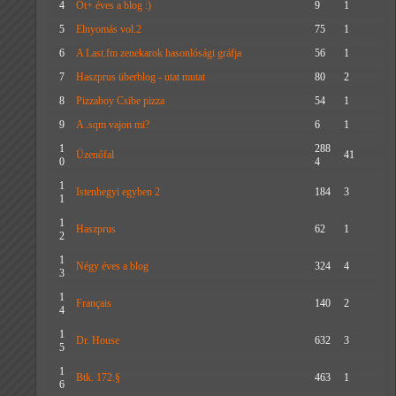
4
Öt+ éves a blog :)
9
1
5
Elnyomás vol.2
75
1
6
A Last.fm zenekarok hasonlósági gráfja
56
1
7
Haszprus überblog - utat mutat
80
2
8
Pizzaboy Csibe pizza
54
1
9
A .sqm vajon mi?
6
1
1
288
Üzenőfal
41
0
4
1
Istenhegyi egyben 2
184
3
1
1
Haszprus
62
1
2
1
Négy éves a blog
324
4
3
1
Français
140
2
4
1
Dr. House
632
3
5
1
Btk. 172.§
463
1
6