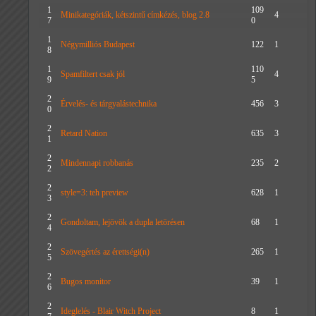
1
109
Minikategóriák, kétszintű címkézés, blog 2.8
4
7
0
1
Négymilliós Budapest
122
1
8
1
110
Spamfiltert csak jól
4
9
5
2
Érvelés- és tárgyalástechnika
456
3
0
2
Retard Nation
635
3
1
2
Mindennapi robbanás
235
2
2
2
style=3: teh preview
628
1
3
2
Gondoltam, lejövök a dupla letörésen
68
1
4
2
Szövegértés az érettségi(n)
265
1
5
2
Bugos monitor
39
1
6
2
Ideglelés - Blair Witch Project
8
1