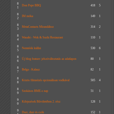
8
Don Pepe BBQ
418
5
1
8
IM móka
149
1
2
8
MetaContacts Mirandához
314
2
3
8
Wasabi - Wok & Sushi Restaurant
110
1
4
8
Nemtóók leállni
530
6
5
8
Új blog feature: jelszóváltoztatás az adatlapon
80
1
6
8
Belga - Kalauz
82
1
7
8
Közös filmnézés opcionálisan vodkával
505
4
8
8
Szokásos BME-s nap
51
1
9
9
Kifejezések Bűvöletében 2. rész
128
1
0
9
Durr, durr és csók
152
1