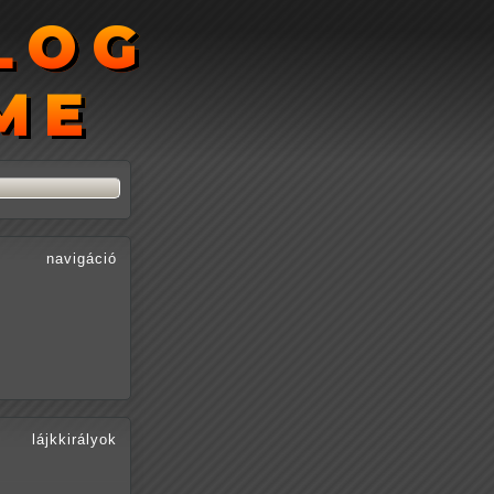
LOG
LOG
ME
ME
navigáció
lájkkirályok