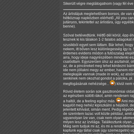
Sikerült végre meglátogatnom (vagy fél év
Az árlistájuk meglehetősen borsos, de van
hétköznap napközben elérhető
All you can
jutányos, tekintettel az árlistára, úgy egy
benne).
Szóval betévedtünk. Hétfő dél körül, épp é
tesznek ki kis tálakon 1-2 falatos adagoka
szusikból egyet sem láttam. Bár lehet, hog
nekem, itt bőven lesz különlegesség így is.
érdemes evidens módon a futószalag elejéhe
arra, hogy ideje nagyrészében mindenki esz
csalódtam. Egyszerűen ülsz az asztalnál, olda
az, de a pincéreket meg lehet kérdezni bármi
ide nem jóllakni megy az ember, hanem minde
melegkaják vannak (made in wok), az alsón a
senkinek nem okozhat gondot a pálcika, pl. 
megfogásának nehézsége...
) kívül nem 
Rövid életem során sok gasztronómiai oldalá
az egészben sütött rákot, amin rendesen ra
a haltól, de a feeling egész más.
Ami mond
kagylót meg nehéz kipiszkálni a héjából, de 
jelentett kihívást, simán ment. Pedig régebb
de szerintem lazac volt közte például, amit 
ugyanolyan íze van, csak nem olyan atomerős
milyen lesz az ízvilága. Találkoztunk olyan
Máig sem tudjuk mi az, és mi a rendeltetése.
kaptunk egy tállal csak úgy szemezgetni) ug