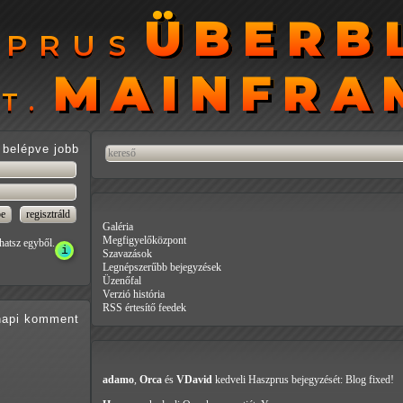
ÜBERB
ÜBERB
ZPRUS
ZPRUS
MAINFRA
MAINFRA
T.
T.
belépve jobb
Galéria
Megfigyelőközpont
hatsz egyből.
Szavazások
Legnépszerűbb bejegyzések
Üzenőfal
Verzió história
RSS értesítő feedek
api
komment
adamo
,
Orca
és
VDavid
kedveli Haszprus
bejegyzését: Blog fixed!