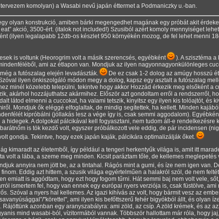
e tervezem komolyan) a Wasabi nevű japán éttermet a Podmaniczky u.-ban.
 egy olyan konstrukció, amiben bárki megengedhet magának egy próbát akit érdek
 eat
akció, 3500-ért. (italok not included!) Szusiból azért komoly mennyiséget lehet
ébként (ilyen legalapabb 12db-os készlet 950 környékén mozog, de fel lehet menni 18d
hesek is voltunk (Heorogrim volt a másik szerencsés, egyébként
). A szisztéma a
t mindenféléből, ami az étlapon van. Mondjuk az ilyen nagyonnagyonkülönleges cucc
y még a futószalag elején levadászták.
De ez csak 1-2 dolog az amúgy hosszú étl
 Szóval ilyen önkiszolgáló módon megy a dolog, kapsz egy asztalt a futószalag melle
z minél közelebb települni, tekintve hogy akkor Hozzád érkezik meg elsőként a cuc
ik, akárhol hozzájuthatsz akármihez. Először azt gondoltam erről a rendszerről, h
lt látod elmenni a cuccokat, ha valami tetszik, kinyitsz egy ilyen kis tolóajtót, és 
ről. Mondjuk ők eléggé elfoglaltak, de mindig segítettek, ha kellett. Minden kajábó
nfélét kipróbálni (jóllakás lesz a vége így is, csak semmi aggodalom). Egyébként 
 hidegek. A dolgokat pálcikával kell fogyasztani, nem tudom áll-e rendelkezésre k
barátnőm is tök kezdő volt, egyszer próbálkozott vele eddig, de pár incidensen (nig
volt gondja. Tekintve, hogy ezek japán kaják, pálcikára optimalizálják őket.
g kimaradt az életemből, így például a tengeri herkentyűk világa is, amit itt marad
jta volt a lába, a szeme meg minden. Kicsit paráztam tőle, de kellemes meglepetés
juk annyira nem jött be, az a tintahal. Rágós mint a gumi, és íze nem igen van. De
finom. Eddig azt hittem, a szusik világa egyértelműen a halakról szól, de nem felté
en emiatt is aggódtam, hogy ezt hogy fogom tűrni. Hát semmi baj nem volt vele, sőt,
arról ismertem fel, hogy van ennek egy európai nyers verziója is, csak füstölve, ami 
. Szóval a nyers hal kellemes. Az igazi kihívás az volt, hogy bármit vesz az ember
savanyúsággal
/"körettel", ami ilyen kis befőttszerű fehér bigyókból állt, és olyan 
 Rájöttünk azonban egy aranyszabályra: ami zöld, az csíp. A zöld krémek, és az azza
yanis mind wasabi-ból, vízitormából vannak. Többször hallottam már róla, hogy jaj,