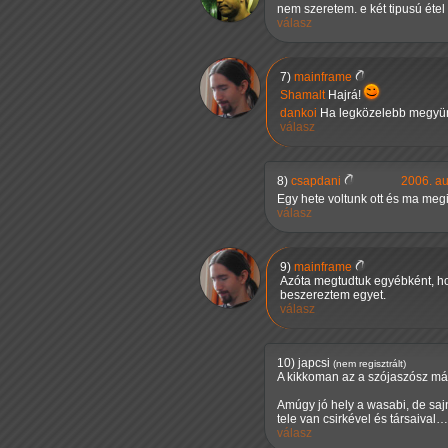
nem szeretem. e két tipusú étel 
válasz
7)
mainframe
Shamalt
Hajrá!
dankoi
Ha legközelebb megyünk,
válasz
8)
csapdani
2006. au
Egy hete voltunk ott és ma meg
válasz
9)
mainframe
Azóta megtudtuk egyébként, ho
beszereztem egyet.
válasz
10)
japcsi
(nem regisztrált)
A kikkoman az a szójaszósz már
Amúgy jó hely a wasabi, de saj
tele van csirkével és társaival…
válasz