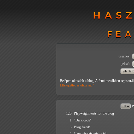
HAS
HAS
FEA
FEA
usernév:
jelszó:
Belépve okosabb a blog. A fenti mezőkben regisztrál
Elfelejtetted a jelszavad?
n
125
Playwright tests for the blog
1
"Dark code"
3
Blog fixed!