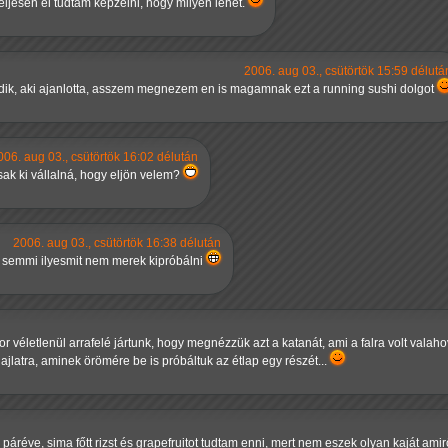
teljesen el tudtam képzelni, hogy milyen lehet.
2006. aug 03., csütörtök 15:59 délutá
dik, aki ajanlotta, asszem megnezem en is magamnak ezt a running sushi dolgot
006. aug 03., csütörtök 16:02 délután
ak ki vállalná, hogy eljön velem?
2006. aug 03., csütörtök 16:38 délután
g semmi ilyesmit nem merek kipróbálni
r véletlenül arrafelé jártunk, hogy megnézzük azt a katanát, ami a falra volt valah
jlatra, aminek örömére be is próbáltuk az étlap egy részét...
áréve, sima főtt rizst és grapefruitot tudtam enni, mert nem eszek olyan kaját a