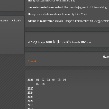
Haszprus
kedveli Orca
kommentjét: Yay
dankoi
és
mainframe
kedveli Haszprus
bejegyzését: 21 éves a blog
Haszprus
kedveli mainframe
kommentjét: #5 Miért
mezés
|
képek
adamo
és
mainframe
kedveli Haszprus
kommentjét: #3, eléggé emele
fejlesztés
blog
buli
life
ai
bringa
fotózás
sport
üze
üzenek
2026
01
02
03
04
05
06
07
08
2025
2024
2023
2020
2019