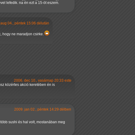
ével lefedik. na én ezt a 15-öt eszem.
 aug 04., péntek 15:06 délután
k, hogy ne maradjon csirke.
2006. dec 10., vasárnap 20:33 este
usz közértes akció keretében én is
2009. jan 02., péntek 14:29 délben
 több sushi és hal volt, mostanában meg