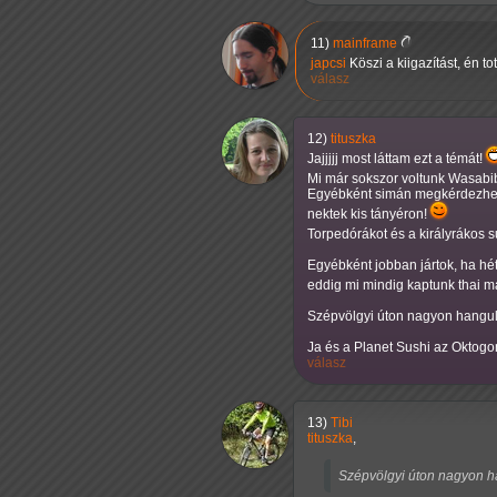
11)
mainframe
japcsi
Köszi a kiigazítást, én t
válasz
12)
tituszka
Jajjjjj most láttam ezt a témát!
Mi már sokszor voltunk Wasabi
Egyébként simán megkérdezheted
nektek kis tányéron!
Torpedórákot és a királyrákos 
Egyébként jobban jártok, ha hé
eddig mi mindig kaptunk thai m
Szépvölgyi úton nagyon hangula
Ja és a Planet Sushi az Oktogo
válasz
13)
Tibi
tituszka
,
Szépvölgyi úton nagyon ha