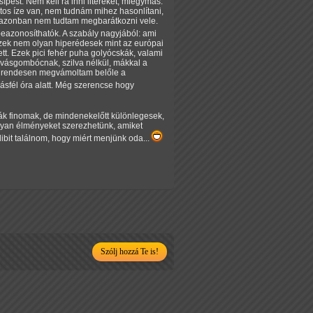
pést. Nem kell rá inni litereket, miegymás.
átos íze van, nem tudnám mihez hasonlítani,
 én azonban nem tudtam megbarátkozni vele.
beazonosíthatók. A szabály nagyjából: ami
Ezek nem olyan hiperédesek mint az európai
t. Ezek pici fehér puha golyócskák, valami
vásgombócnak, szilva nélkül, mákkal a
 de rendesen megvámoltam belőle a
ásfél óra alatt. Még szerencse hogy
aják finomak, de mindenekelőtt különlegesek,
olyan élményeket szerezhetünk, amiket
ibit találnom, hogy miért menjünk oda...
Szólj hozzá Te is!