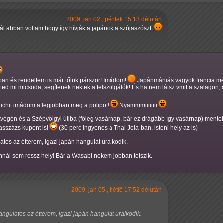
2009. jan 02., péntek 15:13 délután
otál abban voltam hogy így hívják a japánok a szójaszószt.
ban és rendeltem is már tőlük párszor! Imádom!
Japánmániás vagyok francia mel
 mi micsoda, segítenek nektek a felszolgálók! És ha nem látsz vmit a szalagon, am
suchit imádom a legjobban meg a polipot!
Nyammmiiiiiiii
tvégén és a Szépvölgyi útiba (főleg vasárnap, bár ez drágább így vasárnap) mente
asszázs kupont is!
(30 perc ingyenes a Thai Jola-ban, isteni hely az is)
tos az étterem, igazi japán hangulat uralkodik.
nnál sem rossz hely! Bár a Wasabi nekem jobban tetszik.
2009. jan 05., hétfő 17:52 délután
ngulatos az étterem, igazi japán hangulat uralkodik.