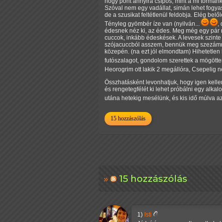
hogy pont annyira csípős, mint a mi tormánk
Szóval nem egy vadállat, simán lehet fogyas
de a szusikat feltétlenül feldobja. Elég be
Tényleg gyömbér íze van (nyilván...
,
édesnek néz ki, az édes. Meg még egy pár 
cuccok, inkább édeskések. A levesek szinte
szójacuccból asszem, bennük meg szezámmag
közepén. (na ezt jól elmondtam) Hihetetlen
futószalagot, gondolom szerettek a mögötte
Heorogrim ott lakik 2 megállóra, Csepelig
Összhatásként levonhatjuk, hogy igen kellem
és rengetegfélét ki lehet próbálni egy alk
utána hetekig mesélünk, és kis idő múlva 
15 hozzászólás
15 hozzászólás
1)
Isti