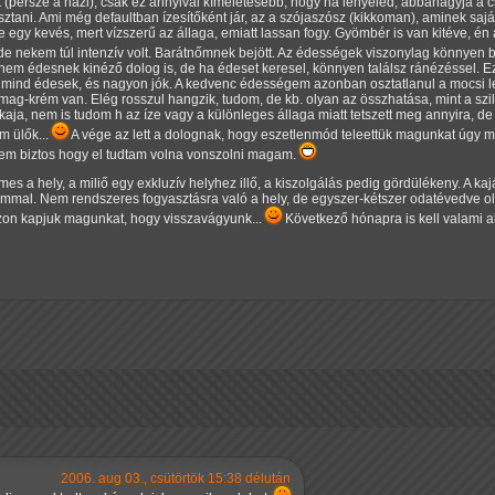
 (persze a házi), csak ez annyival kíméletesebb, hogy ha lenyeled, abbahagyja a csí
ztani. Ami még defaultban ízesítőként jár, az a szójaszósz (kikkoman), aminek saj
lőle egy kevés, mert vízszerű az állaga, emiatt lassan fogy. Gyömbér is van kitéve,
 de nekem túl intenzív volt. Barátnőmnek bejött. Az édességek viszonylag könnyen 
nem édesnek kinéző dolog is, de ha édeset keresel, könnyen találsz ránézéssel. 
 mind édesek, és nagyon jók. A kedvenc édességem azonban osztatlanul a mocsi let
-krém van. Elég rosszul hangzik, tudom, de kb. olyan az összhatása, mint a szil
 kaja, nem is tudom h az íze vagy a különleges állaga miatt tetszett meg annyira,
m ülők...
A vége az lett a dolognak, hogy eszetlenmód teleettük magunkat úgy m
 nem biztos hogy el tudtam volna vonszolni magam.
es a hely, a miliő egy exkluzív helyhez illő, a kiszolgálás pedig gördülékeny. A k
alommal. Nem rendszeres fogyasztásra való a hely, de egyszer-kétszer odatévedve 
azon kapjuk magunkat, hogy visszavágyunk...
Következő hónapra is kell valami al
2006. aug 03., csütörtök 15:38 délután