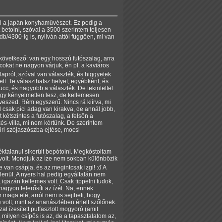
el a japán konyhaművészet. Ez pedig a
 betolni, szóval a 3500 szerintem teljesen
b/4300-ig is, nyilván attól függően, mi van
 következő: van egy hosszú futószalag, arra
okat ne nagyon várjuk, én pl. a kaviáros
apról, szóval van választék, és higgyetek
tt. Te választhatsz helyet, egyébként, és
c, és nagyobb a választék. De tekintettel
ogy kényelmetlen lesz, de kellemesen
kiveszed. Rém egyszerű. Nincs rá kiírva, mi
l csak pici adag van kirakva, de annál jobb,
kétszintes a futószalag, a felsőn a
és-villa, mi nem kértünk. De szerintem
iri szójaszószba ejtése, mocsi
éktalanul sikerült bepótolni. Megkóstoltam
 volt. Mondjuk az íze nem sokban különbözik
 van csápja, és az megintcsak izgi! :đ A
tlenül. A nyers hal pedig egyáltalán nem
 igazán kellemes volt. Csak tippelni tudok,
nagyon felerősíti az ízét. Na, ennek
 maga elé, arról nem is sejtheti, hogy
íze volt, mint az ananászlében érlelt szőlőnek.
l ízesített puffasztott mogyoró (amit
 milyen csípős is az, de a tapasztalatom az,