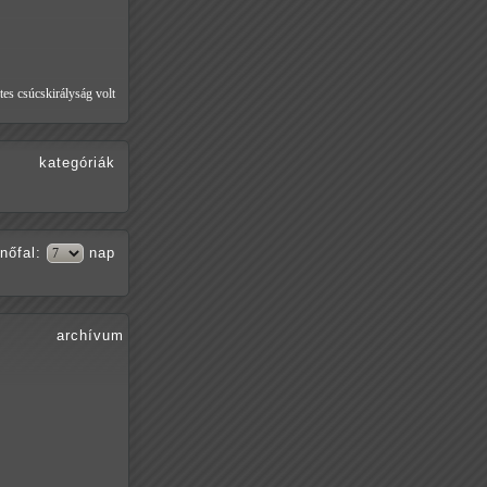
tes csúcskirályság volt
kategóriák
nőfal
:
nap
archívum