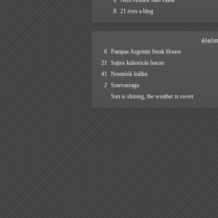
8
Nem vénnek való vidék
8
21 éves a blog
élel
6
Pampas Argentin Steak House
21
Sajtos kukoricás bacon
41
Nemtóók leállni
2
Szarvasragu
Sun is shining, the weather is sweet