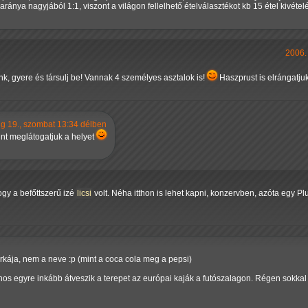
aránya nagyjából 1:1, viszont a világon fellelhető ételválasztékot kb 15 étel kivétel
2006.
 gyere és társulj be! Vannak 4 személyes asztalok is!
Haszprust is elrángatju
g 19., szombat 13:34 délben
int meglátogatjuk a helyet
gy a befőttszerű izé
licsi
volt. Néha itthon is lehet kapni, konzervben, azóta egy Pl
kája, nem a neve :p (mint a coca cola meg a pepsi)
nos egyre inkább átveszik a terepet az európai kaják a futószalagon. Régen sokkal