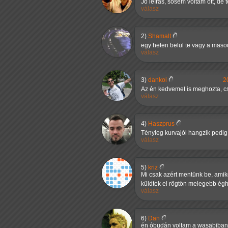
Jó leírás, sosem voltam ott, de 
válasz
2)
Shamalt
egy heten belul te vagy a maso
válasz
3)
dankoi
2
Az én kedvemet is meghozta, cs
válasz
4)
Haszprus
Tényleg kurvajól hangzik pedi
válasz
5)
kriz
Mi csak azért mentünk be, amiko
küldtek el rögtön melegebb égha
válasz
6)
Dan
én óbudán voltam a wasabiban p