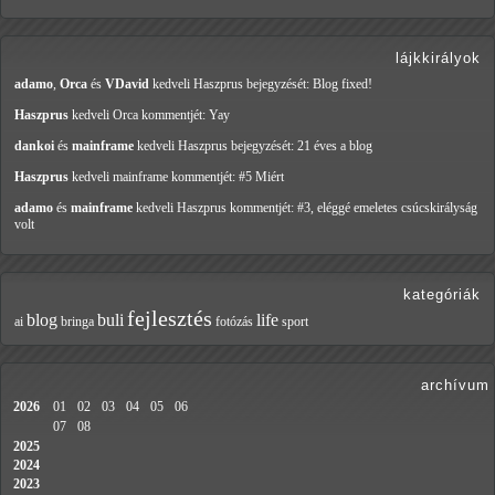
lájkkirályok
adamo
,
Orca
és
VDavid
kedveli Haszprus
bejegyzését: Blog fixed!
Haszprus
kedveli Orca
kommentjét: Yay
dankoi
és
mainframe
kedveli Haszprus
bejegyzését: 21 éves a blog
Haszprus
kedveli mainframe
kommentjét: #5 Miért
adamo
és
mainframe
kedveli Haszprus
kommentjét: #3, eléggé emeletes csúcskirályság
volt
kategóriák
fejlesztés
blog
buli
life
ai
bringa
fotózás
sport
archívum
2026
01
02
03
04
05
06
07
08
2025
2024
2023