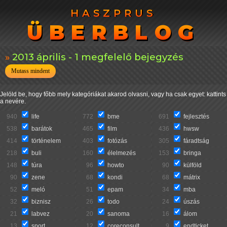
HASZPRUS
HASZPRUS
ÜBERBLOG
ÜBERBLOG
2013 április - 1 megfelelő bejegyzés
Mutass mindent
Jelöld be, hogy főbb mely kategóriákat akarod olvasni, vagy ha csak egyet: kattints
a nevére.
940
life
772
bme
691
fejlesztés
538
barátok
465
film
436
hwsw
414
történelem
403
fotózás
305
fáradtság
218
buli
160
élelmezés
153
bringa
148
túra
96
howto
90
külföld
90
zene
68
kondi
68
mátrix
52
meló
51
epam
34
mba
32
biznisz
26
todo
24
úszás
21
labvez
20
sanoma
16
álom
13
sport
12
coreconsult
9
endticket