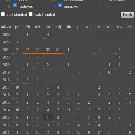
5
realeyes
4
emarsys
csak címeket
csak képeket
mindet
jan
feb
már
ápr
máj
jún
júl
aug
sze
okt
nov
dec
2026
-
1
-
4
-
-
-
-
2025
3
-
-
-
-
-
-
-
-
-
-
-
2024
2
27
30
35
31
1
-
-
1
-
3
-
2023
-
-
5
-
-
-
-
-
-
-
1
-
2020
-
1
2
2
-
1
-
-
-
1
1
-
2019
1
-
-
-
-
-
3
-
1
10
3
2
2018
1
8
1
-
-
-
-
1
-
-
-
-
2017
10
-
4
1
4
-
-
-
2
-
3
7
2016
7
1
1
2
2
8
1
1
3
9
3
7
2015
7
2
2
4
1
6
2
2
-
2
3
4
2014
16
8
7
4
7
31
13
12
7
3
6
-
2013
6
1
3
1
2
-
4
1
8
2
3
-
2012
6
1
2
3
7
5
4
2
4
2
-
3
2011
4
3
15
11
9
4
12
9
17
9
4
8