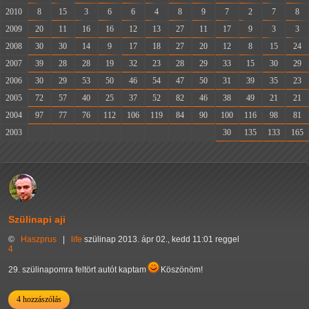
2010
8
15
3
6
6
4
8
9
7
2
7
8
2009
20
11
16
16
12
13
27
11
17
9
3
3
2008
30
30
14
9
17
18
27
20
12
8
15
24
2007
39
28
28
19
32
23
28
29
33
15
30
29
2006
30
29
53
50
46
54
47
50
31
39
35
23
2005
72
57
40
25
37
52
82
46
38
49
21
21
2004
97
77
76
112
106
119
84
90
100
116
98
81
2003
-
-
-
-
-
-
-
-
30
135
133
165
Szülinapi aji
©
Haszprus
|
life
szülinap
2013. ápr 02., kedd 11:01 reggel
4
29. szülinapomra feltört autót kaptam
Köszönöm!
4 hozzászólás