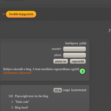
További bejegyzések
belépve jobb
usernév:
jelszó:
Belépve okosabb a blog. A fenti mezőkben regisztrálhatsz egyből.
Elfelejtetted a jelszavad?
napi
komment
126
Playwright tests for the blog
1
"Dark code"
3
Blog fixed!