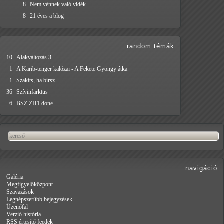
8
Nem vénnek való vidék
8
21 éves a blog
random témák
10
Alakváltozás 3
1
A Karib-tenger kalózai - A Fekete Gyöngy átka
1
Szakíts, ha bírsz
36
Szívinfarktus
6
BSZ ZH1 done
navigáció
Galéria
Megfigyelőközpont
Szavazások
Legnépszerűbb bejegyzések
Üzenőfal
Verzió história
RSS értesítő feedek