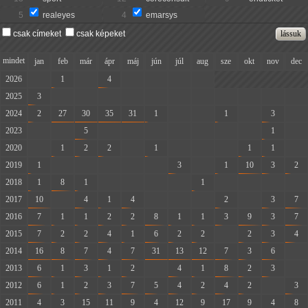
5
realeyes
4
emarsys
csak címeket
csak képeket
mindet
jan
feb
már
ápr
máj
jún
júl
aug
sze
okt
nov
dec
2026
-
1
-
4
-
-
-
-
2025
3
-
-
-
-
-
-
-
-
-
-
-
2024
2
27
30
35
31
1
-
-
1
-
3
-
2023
-
-
5
-
-
-
-
-
-
-
1
-
2020
-
1
2
2
-
1
-
-
-
1
1
-
2019
1
-
-
-
-
-
3
-
1
10
3
2
2018
1
8
1
-
-
-
-
1
-
-
-
-
2017
10
-
4
1
4
-
-
-
2
-
3
7
2016
7
1
1
2
2
8
1
1
3
9
3
7
2015
7
2
2
4
1
6
2
2
-
2
3
4
2014
16
8
7
4
7
31
13
12
7
3
6
-
2013
6
1
3
1
2
-
4
1
8
2
3
-
2012
6
1
2
3
7
5
4
2
4
2
-
3
2011
4
3
15
11
9
4
12
9
17
9
4
8