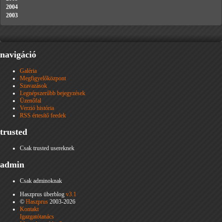
2004
2003
navigáció
Galéria
Megfigyelőközpont
Szavazások
Legnépszerűbb bejegyzések
Üzenőfal
Verzió história
RSS értesítő feedek
trusted
Csak trusted usereknek
admin
Csak adminoknak
Haszprus überblog
v3.1
©
Haszprus
2003-2026
Kontakt
Igazgatótanács