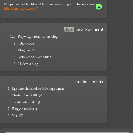
Belépve okosabb a blog. A fenti mezőkben regisztrálhatsz egyből.
Elfelejtetted a jelszavad?
napi
komment
125
Playwright tests for the blog
1
"Dark code"
3
Blog fixed!
8
Nem vénnek való vidék
8
21 éves a blog
random témák
1
Egy makulátlan elme örök ragyogása
5
Master Plan 2009 Q4
5
Ötödik labor (XSQL)
7
Blog-nosztalgia :)
16
Net off?