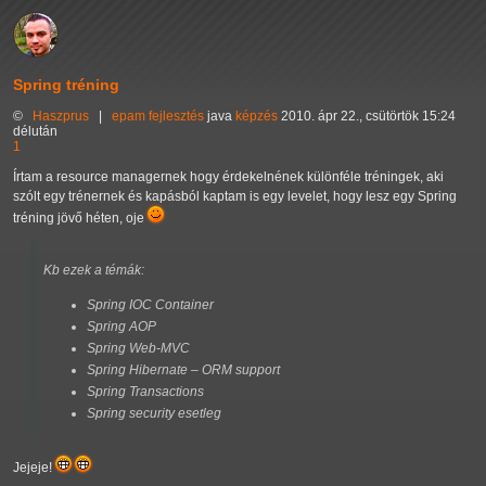
Spring tréning
©
Haszprus
|
epam
fejlesztés
java
képzés
2010. ápr 22., csütörtök 15:24
délután
1
Írtam a resource managernek hogy érdekelnének különféle tréningek, aki
szólt egy trénernek és kapásból kaptam is egy levelet, hogy lesz egy Spring
tréning jövő héten, oje
Kb ezek a témák:
Spring IOC Container
Spring AOP
Spring Web-MVC
Spring Hibernate – ORM support
Spring Transactions
Spring security esetleg
Jejeje!