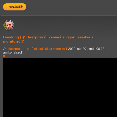
1 hozzászólás
Breaking (!): Haszprus új kamerája vajon leesik-e a
monitorról?
©
Haszprus
|
barátok
buli
l0lzor
videó
wx1
2010. ápr 20., kedd 00:18
amikor alszol
8