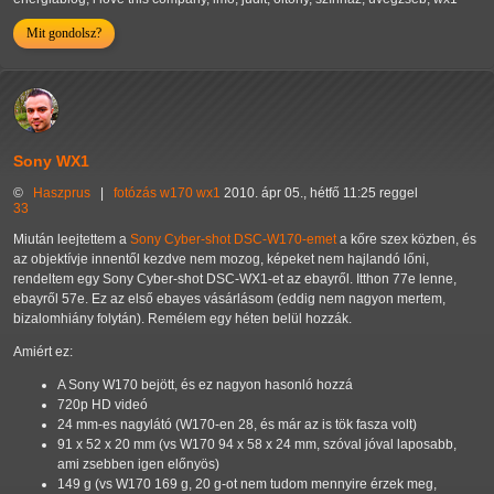
Mit gondolsz?
Sony WX1
©
Haszprus
|
fotózás
w170
wx1
2010. ápr 05., hétfő 11:25 reggel
33
Miután leejtettem a
Sony Cyber-shot DSC-W170-emet
a kőre szex közben, és
az objektívje innentől kezdve nem mozog, képeket nem hajlandó lőni,
rendeltem egy Sony Cyber-shot DSC-WX1-et az ebayről. Itthon 77e lenne,
ebayről 57e. Ez az első ebayes vásárlásom (eddig nem nagyon mertem,
bizalomhiány folytán). Remélem egy héten belül hozzák.
Amiért ez:
A Sony W170 bejött, és ez nagyon hasonló hozzá
720p HD videó
24 mm-es nagylátó (W170-en 28, és már az is tök fasza volt)
91 x 52 x 20 mm (vs W170 94 x 58 x 24 mm, szóval jóval laposabb,
ami zsebben igen előnyös)
149 g (vs W170 169 g, 20 g-ot nem tudom mennyire érzek meg,