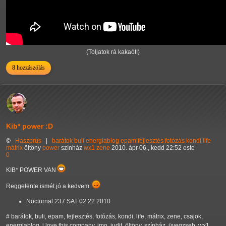
(Toljatok rá kakaót!)
8 hozzászólás
Kib* power :D
©
Haszprus
|
barátok
buli
energiablog
epam
fejlesztés
fotózás
kondi
life
mátrix
öltöny
power
színház
wx1
zene
2010. ápr 06., kedd 22:52 este
0
KIB* POWER VAN
Reggelente ismét jó a kedvem.
Nocturnal 237 SAT 02 22 2010
# barátok, buli, epam, fejlesztés, fotózás, kondi, life, mátrix, zene, csajok,
energiablog, i love this company, imo, judit, öltöny, színház, üvegzseb, wx1