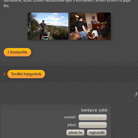
dumáltunk, aztán Zoliék hazadobtak éjjel 3 környékén, amiért ezúton is giga
thx.
1 hozzászólás
További bejegyzések
belépve jobb
usernév:
jelszó: