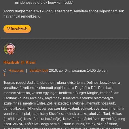
mindenesetre örülök hogy könnyebb)
A többi dolgot meg a W170-ben is szerettem, remélem ahhoz képest nem sok
hátránnyal rendelkezik.
33 hozzászólás
Házibuli @ Kicsi
©
Haszprus
|
barátok
buli
2010. ápr 04., vasárnap 14:05 délben
1
Tegnap reggel Juditnál ébredtem, utána kikísértem a Délihez, beszöktem a
vonathoz, felvettem az elmaradt papírjaimat a Pegától a Déli Pointban,
mentem Allee-ba, vettem egy inget, beültem a Burger Kingbe, telefonáltam
Zsoltnak Zolinak Kicsinek, anyámnak, lementem a telekre biatorbágyra
szüleimhez, mentem Érdre, Zoli felszedett a Mekinél, mentünk hozzájuk,
bemutatkoztam Nikinek, bár egyszer találkoztunk sok-sok éve, aztán mentünk
venni valami piát, majd irány Kicsiék szüleinek a telke, ahol várt Tani, Hékás
(a két kutya), Kicsi, Betti (a barátnője), Krisztián (a másfél éves gyerekük), meg
Zsolt. WiZARD-tól SMS, hogy nem bulizunk-e. Ittunk, ettünk, szaunáztunk,