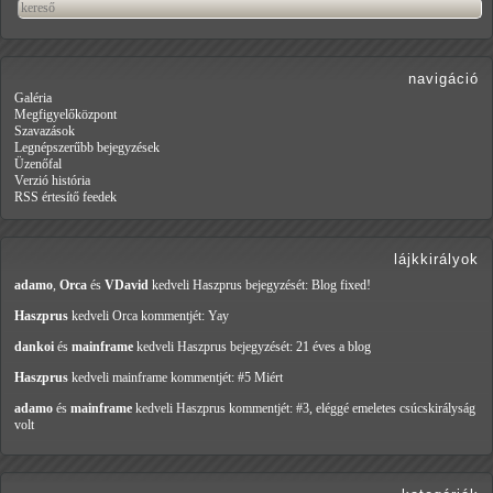
navigáció
Galéria
Megfigyelőközpont
Szavazások
Legnépszerűbb bejegyzések
Üzenőfal
Verzió história
RSS értesítő feedek
lájkkirályok
adamo
,
Orca
és
VDavid
kedveli Haszprus
bejegyzését: Blog fixed!
Haszprus
kedveli Orca
kommentjét: Yay
dankoi
és
mainframe
kedveli Haszprus
bejegyzését: 21 éves a blog
Haszprus
kedveli mainframe
kommentjét: #5 Miért
adamo
és
mainframe
kedveli Haszprus
kommentjét: #3, eléggé emeletes csúcskirályság
volt