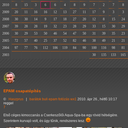
2010
8
15
3
6
6
4
8
9
7
2
7
8
2009
20
11
16
16
12
13
27
11
17
9
3
3
2008
30
30
14
9
17
18
27
20
12
8
15
24
2007
39
28
28
19
32
23
28
29
33
15
30
29
2006
30
29
53
50
46
54
47
50
31
39
35
23
2005
72
57
40
25
37
52
82
46
38
49
21
21
2004
97
77
76
112
106
119
84
90
100
116
98
81
2003
-
-
-
-
-
-
-
-
30
135
133
165
EPAM csapatépítés
©
Haszprus
|
barátok
buli
epam
fotózás
wx1
2010. ápr 26., hétfő 10:17
reggel
7
Első céges kimoccanás a Cserkeszőlői Aqua-Spa-ba egy rövid hétvégére.
Szerintem kurvajó volt, és úgy tűnik, rendszeres lesz.