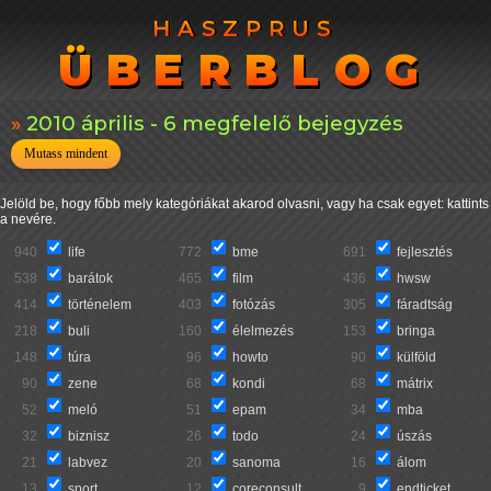
HASZPRUS
HASZPRUS
ÜBERBLOG
ÜBERBLOG
2010 április - 6 megfelelő bejegyzés
Mutass mindent
Jelöld be, hogy főbb mely kategóriákat akarod olvasni, vagy ha csak egyet: kattints
a nevére.
940
life
772
bme
691
fejlesztés
538
barátok
465
film
436
hwsw
414
történelem
403
fotózás
305
fáradtság
218
buli
160
élelmezés
153
bringa
148
túra
96
howto
90
külföld
90
zene
68
kondi
68
mátrix
52
meló
51
epam
34
mba
32
biznisz
26
todo
24
úszás
21
labvez
20
sanoma
16
álom
13
sport
12
coreconsult
9
endticket