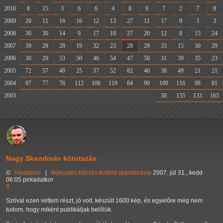
2010
8
15
3
6
6
4
8
9
7
2
7
8
2009
20
11
16
16
12
13
27
11
17
9
3
3
2008
30
30
14
9
17
18
27
20
12
8
15
24
2007
39
28
28
19
32
23
28
29
33
15
30
29
2006
30
29
53
50
46
54
47
50
31
39
35
23
2005
72
57
40
25
37
52
82
46
38
49
21
21
2004
97
77
76
112
106
119
84
90
100
116
98
81
2003
-
-
-
-
-
-
-
-
30
135
133
165
Nagy Skandináv körutazás
©
Haszprus
|
fejlesztés
fotózás
külföld
skandinávia
2007. júl 31., kedd
06:05 pirkadatkor
8
Szóval ezen vettem részt, jó volt, készült 1600 kép, és egyelőre még nem
tudom, hogy miként publikáljak belőlük.