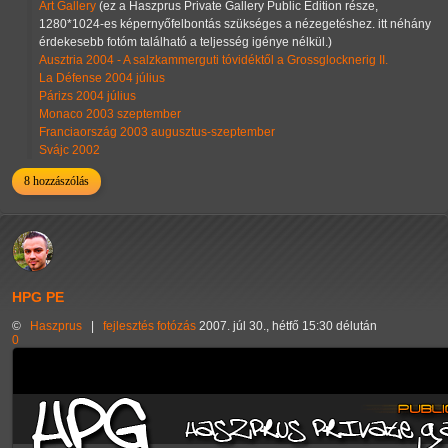
Art Gallery
(ez a Haszprus Private Gallery Public Edition része,
1280*1024-es képernyőfelbontás szükséges a nézegetéshez. itt néhány
érdekesebb fotóm található a teljesség igénye nélkül.)
Ausztria 2004 - A salzkammerguti tóvidéktől a Grossglocknerig II.
La Défense 2004 július
Párizs 2004 július
Monaco 2003 szeptember
Franciaország 2003 augusztus-szeptember
Svájc 2002
8 hozzászólás
HPG PE
©
Haszprus
|
fejlesztés
fotózás
2007. júl 30., hétfő 15:30 délután
0