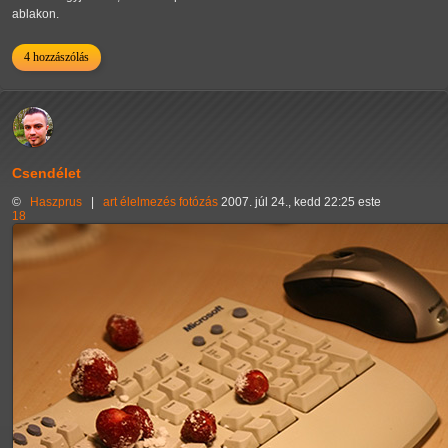
ablakon.
4 hozzászólás
Csendélet
©
Haszprus
|
art
élelmezés
fotózás
2007. júl 24., kedd 22:25 este
18