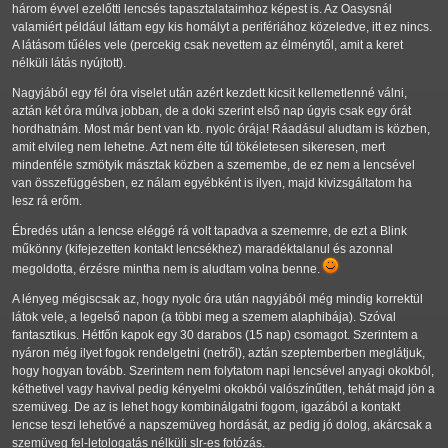
három évvel ezelőtti lencsés tapasztalataimhoz képest is. Az Oasysnál
valamiért például láttam egy kis homályt a perifériához közeledve, itt ez nincs.
A látásom tűéles vele (percekig csak nevettem az élménytől, amit a keret
nélküli látás nyújtott).
Nagyjából egy fél óra viselet után azért kezdett kicsit kellemetlenné válni,
aztán két óra múlva jobban, de a doki szerint első nap úgyis csak egy órát
hordhatnám. Most már bent van kb. nyolc órája! Ráadásul aludtam is közben,
amit elvileg nem lehetne. Azt nem élte túl tökéletesen sikeresen, mert
mindenféle szmötyik másztak közben a szemembe, de ez nem a lencsével
van összefüggésben, ez nálam egyébként is ilyen, majd kivizsgáltatom ha
lesz rá erőm.
Ébredés után a lencse eléggé rá volt tapadva a szememre, de ezt a Blink
műkönny (kifejezetten kontakt lencsékhez) maradéktalanul és azonnal
megoldotta, érzésre mintha nem is aludtam volna benne.
A lényeg mégiscsak az, hogy nyolc óra után nagyjából még mindig korrektül
látok vele, a legelső napon (a többi meg a szemem alaphibája). Szóval
fantasztikus. Hétfőn kapok egy 30 darabos (15 nap) csomagot. Szerintem a
nyáron még ilyet fogok rendelgetni (netről), aztán szeptemberben meglátjuk,
hogy hogyan tovább. Szerintem nem folytatom napi lencsével anyagi okokból,
kéthetivel vagy havival pedig kényelmi okokból valószínűtlen, tehát majd jön a
szemüveg. De az is lehet hogy kombinálgatni fogom, igazából a kontakt
lencse teszi lehetővé a napszemüveg hordását, az pedig jó dolog, akárcsak a
szemüveg fel-letologatás nélküli slr-es fotózás.