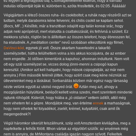
ez legyen a legnagyobb baj. Csomagfelvételnél kiderült, hogy a várható
indulás időpontját írják ki, különben is, azóta frissítették, és 02:05. Áááááá!
Végigjártam a létező összes ruha- és csokiboltot; a ruhák nagy részéről azt se
tudtam, melyik darabomra kéne felvenni, és chilis csokit se kaptam sehol.
(Bocs, MF...) Később, már a tranzitban odajött egy talán koreai srác, hogy
adjak neki aprópénzt, mert elaludta a csatlakozását, és felhívná a szüleit. Ez
mekkora szívás, rögtön be is állítottam az összes telefont, hogy ébresszen fel,
ha elaludnék. A
meditation center
nevű szobában elkezdtünk egy filmet,
DaVinci-kód,
egynek jó volt. Össze akartam haverkodni a takarító
személyzettel, hátha felülhettem volna a kis akkus kocsijukra, de az ember
nem engedte. Jó időben kimentünk a kapuhoz, ahonnan indultunk. Nem volt
ott egy szál személyzet se, vicces dolog jönni-menni a csipogó kapun
keresztül. (Amikor azt kell hallgatni, hogy mások csipogtatják, az már nem
annyira.) Film második felénél jöttek, hogy azért csak meg kéne nézniük az
útleveleinket meg a táskákat. Sorbanállás közben már egész nagy társaság
nézte velünk együtt az utolsó negyed órát.
Aztán meg azt, ahogy a
mozgójárdán hülyültünk, belépőt kellett volna szedni, mert szerintem mindenki
rajtunk röhögött. Kiderült, hogy hiába a
jó oldalon
vettem üdítőt, attól még
nem vihetem fel a gépre. Mondjátok meg, van értelme
ennek
a marhaságnak,
hogy nem vihetek fel folyadékot, zselét, krémet, kutyafülét, csak amit ők
megengednek?!
Végül háromkor sikerült felszállnunk, szép volt Amszterdam kivilágítva, meg a
napfelkelte a felhők fölött. Itthon vártak az elgyötört szülők: az enyémek még
nem is annyira, de MrMontana családja igazán nagyon szívott. Felkeltek