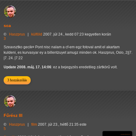
sca
©
Haszprus
|
külföld
2007. júl 24., kedd 07:23 kegyetlen korán
3
Szeavsztko gecik¤ Pont nisc nalam a cf-em egz fotoval amit el akartam
kuldeni, es kurvasyar ey a billentzuyet amugz minden ok. Haszprus, Oslo, 2||7.
|7. 24. |7:22
Update 2008. máj. 17. 14:06
: ez a bejegyzés eredetileg zártkörű volt.
3 hozzászólás
Fűrész III
©
Haszprus
|
film
2007. júl 23., hétfő 21:35 este
5