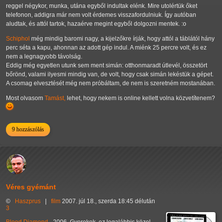
reggel négykor, munka, utána egyből indultak elénk. Mire utolértük őket
telefonon, addigra már nem volt érdemes visszafordulniuk. Így autóban
aludtak, és attól tartok, hazaérve megint egyből dolgozni mentek. :o
Schiphol
még mindig baromi nagy, a kijelzőkre írják, hogy attól a táblától hány
perc séta a kapu, ahonnan az adott gép indul. A miénk 25 percre volt, és ez
nem a legnagyobb távolság.
Eddig még egyetlen utunk sem ment simán: otthonmaradt útlevél, összetört
bőrönd, valami ilyesmi mindig van, de volt, hogy csak simán lekéstük a gépet.
A csomag elvesztését még nem próbáltam, de nem is szeretném mostanában.
Most olvasom
Tamást,
lehet, hogy nekem is online kellett volna közvetítenem?
9 hozzászólás
Véres gyémánt
©
Haszprus
|
film
2007. júl 18., szerda 18:45 délután
3
Blood Diamond
- 2006. Gyerekek, ez legalábbis közel