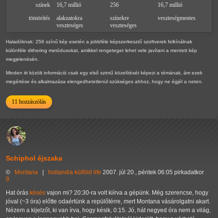
színek
16,7 millió
256
16,7 millió
tömörítés
alakzatokra
színekre
veszteségmentes
veszteséges
veszteséges
Haladóknak: 256 színű kép esetén a jobbféle képszerkesztő szoftverek felkínálnak
különféle dithering metódusokat, amikkel rengeteget lehet vele javítani a mentett kép
megjelenésén.
Minden itt közölt információ csak egy első szintű közelítését képezi a témának, ám ezek
megértése és alkalmazása elengedhetetlenül szükséges ahhoz, hogy ne égjél a neten.
11 hozzászólás
Schiphol éjszaka
©
Montana
|
hollandia
külföld
life
2007. júl 20., péntek 06:05 pirkadatkor
9
Hat órás
késés
vajon mi? 20:30-ra volt kiírva a gépünk. Még szerencse, hogy
jóval (~3 óra) előtte odaértünk a repülőtérre, mert Montana vásárolgatni akart.
Nézem a kijelzőt, ki van írva, hogy késik, 0:15. Jó, hát negyed óra nem a világ,