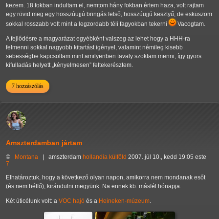
kezem. 18 fokban indultam el, nemtom hány fokban értem haza, volt rajtam
egy rövid meg egy hosszúujjú bringás felső, hosszúujjú kesztyű, de esküszöm
sokkal rosszabb volt mint a legzordabb téli fagyokban tekerni
Vacogtam.
A fejlődésre a magyarázat egyébként valszeg az lehet hogy a HHH-ra
felmenni sokkal nagyobb kitartást igényel, valamint némileg kisebb
sebességbe kapcsoltam mint amilyenben tavaly szoktam menni, így gyors
kifulladás helyett
kényelmesen
feltekerésztem.
7 hozzászólás
Amszterdamban jártam
©
Montana
|
amszterdam
hollandia
külföld
2007. júl 10., kedd 19:05 este
7
Elhatároztuk, hogy a következő olyan napon, amikorra nem mondanak esőt
(és nem hétfő), kirándulni megyünk. Na ennek kb. másfél hónapja.
Két úticélunk volt: a
VOC hajó
és a
Heineken-múzeum
.