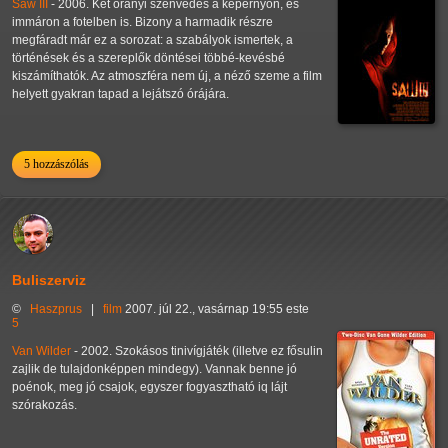
Saw III
- 2006. Két órányi szenvedés a képernyőn, és
immáron a fotelben is. Bizony a harmadik részre
megfáradt már ez a sorozat: a szabályok ismertek, a
történések és a szereplők döntései többé-kevésbé
kiszámíthatók. Az atmoszféra nem új, a néző szeme a film
helyett gyakran tapad a lejátszó órájára.
5 hozzászólás
Buliszerviz
©
Haszprus
|
film
2007. júl 22., vasárnap 19:55 este
5
Van Wilder
- 2002. Szokásos tinivígjáték (illetve ez fősulin
zajlik de tulajdonképpen mindegy). Vannak benne jó
poénok, meg jó csajok, egyszer fogyasztható iq lájt
szórakozás.