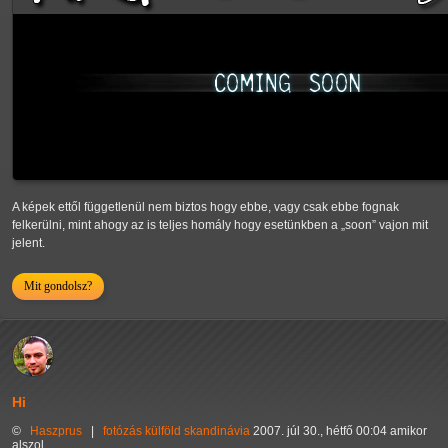
A képek ettől függetlenül nem biztos hogy ebbe, vagy csak ebbe fognak
felkerülni, mint ahogy az is teljes homály hogy esetünkben a
soon
vajon mit
jelent.
Mit gondolsz?
Hi
©
Haszprus
|
fotózás
külföld
skandinávia
2007. júl 30., hétfő 00:04 amikor
alszol