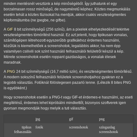
minden mentésnél vesztünk a kép minőségéből. Így juthatunk el egy
borzalmasan rossz minőségű, de nagyméretű képhez. Köztes megmunkálás
esetén tehát a köztes fázisokat ha mentjük, akkor csakis veszteségmentes
képformátumba (ne jpegbe, ne gifbe).
A
GIF
8 bit színmélységű (256 színű), ám a pixelek elhelyezkedését tekintve
veszteségmentes tömörítést használ. Ez azt jelenti, hogy tipikusan vonalas,
számítógépen létrehozott egyszerűbb grafikákhoz érdemes használni,
közűlük is kiemelhetőek a screenshotok, legalábbis akkor, ha nem épp
valamilyen csilivili sok színt használó felhasználói felületről készül a kép.
Mérete screenshotok esetén roppant gazdaságos, a vonalak élesek
maradnak.
A
PNG
24 bit színmélységű (16,7 millió szín), és veszteségmentes tömörítésű.
A modern sokszínű felhasználói felületek screenshotjaihoz gyakran ez a
legjobb választás. Fotóknál fölöslegesen pazarló lenne. (Létezik 8 bites PNG
is egyébként.)
Hogy screenshotok esetén a PNG-t vagy GIF-et érdemes-e használni, az eseti
megítélésű, érdemes lehet kipróbálni mindkettőt, bizonyos szoftverek igen
gyorsan megmondják hogy melyik a tuti választás.
jpg
gif
png
tipikus
fotók
screenshotok
színgazdag
felhasználás
screenshotok