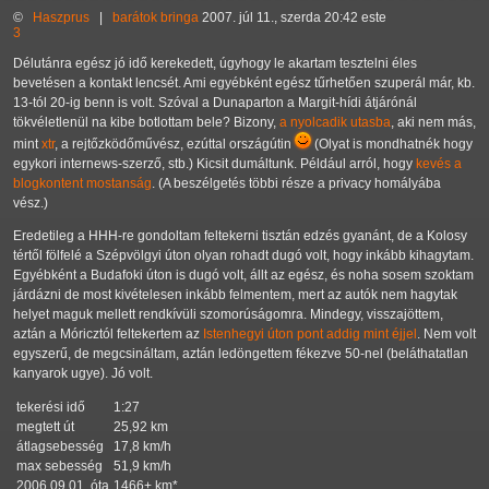
©
Haszprus
|
barátok
bringa
2007. júl 11., szerda 20:42 este
3
Délutánra egész jó idő kerekedett, úgyhogy le akartam tesztelni éles
bevetésen a kontakt lencsét. Ami egyébként egész tűrhetően szuperál már, kb.
13-tól 20-ig benn is volt. Szóval a Dunaparton a Margit-hídi átjárónál
tökvéletlenül na kibe botlottam bele? Bizony,
a nyolcadik utasba
, aki nem más,
mint
xtr
, a rejtőzködőművész, ezúttal országútin
(Olyat is mondhatnék hogy
egykori internews-szerző, stb.) Kicsit dumáltunk. Például arról, hogy
kevés a
blogkontent mostanság
. (A beszélgetés többi része a privacy homályába
vész.)
Eredetileg a HHH-re gondoltam feltekerni tisztán edzés gyanánt, de a Kolosy
tértől fölfelé a Szépvölgyi úton olyan rohadt dugó volt, hogy inkább kihagytam.
Egyébként a Budafoki úton is dugó volt, állt az egész, és noha sosem szoktam
járdázni de most kivételesen inkább felmentem, mert az autók nem hagytak
helyet maguk mellett rendkívüli szomorúságomra. Mindegy, visszajöttem,
aztán a Móricztól feltekertem az
Istenhegyi úton pont addig mint éjjel
. Nem volt
egyszerű, de megcsináltam, aztán ledöngettem fékezve 50-nel (beláthatatlan
kanyarok ugye). Jó volt.
tekerési idő
1:27
megtett út
25,92 km
átlagsebesség
17,8 km/h
max sebesség
51,9 km/h
2006.09.01. óta
1466+ km*