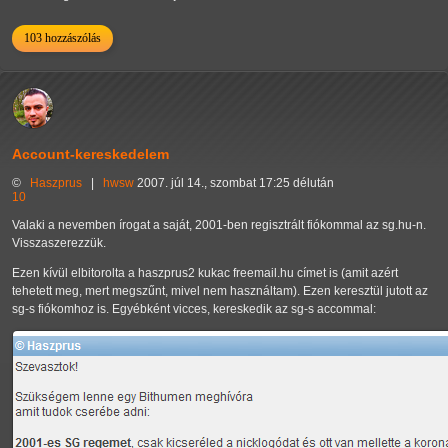
103 hozzászólás
Account-kereskedelem
©
Haszprus
|
hwsw
2007. júl 14., szombat 17:25 délután
10
Valaki a nevemben írogat a saját, 2001-ben regisztrált fiókommal az sg.hu-n.
Visszaszerezzük.
Ezen kívül elbitorolta a haszprus2 kukac freemail.hu címet is (amit azért
tehetett meg, mert megszűnt, mivel nem használtam). Ezen keresztül jutott az
sg-s fiókomhoz is. Egyébként vicces, kereskedik az sg-s accommal: