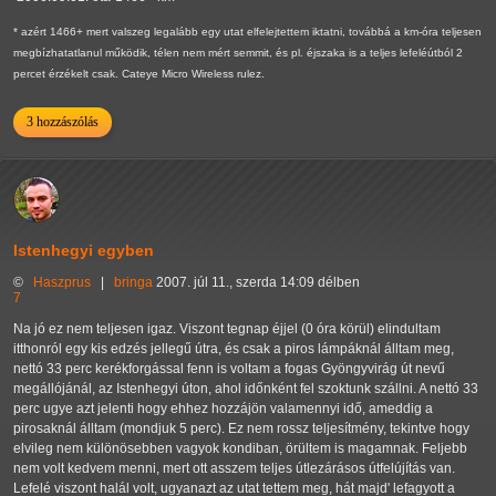
* azért 1466+ mert valszeg legalább egy utat elfelejtettem iktatni, továbbá a km-óra teljesen
megbízhatatlanul működik, télen nem mért semmit, és pl. éjszaka is a teljes lefeléútból 2
percet érzékelt csak. Cateye Micro Wireless rulez.
3 hozzászólás
Istenhegyi egyben
©
Haszprus
|
bringa
2007. júl 11., szerda 14:09 délben
7
Na jó ez nem teljesen igaz. Viszont tegnap éjjel (0 óra körül) elindultam
itthonról egy kis edzés jellegű útra, és csak a piros lámpáknál álltam meg,
nettó 33 perc kerékforgással fenn is voltam a fogas Gyöngyvirág út nevű
megállójánál, az Istenhegyi úton, ahol időnként fel szoktunk szállni. A nettó 33
perc ugye azt jelenti hogy ehhez hozzájön valamennyi idő, ameddig a
pirosaknál álltam (mondjuk 5 perc). Ez nem rossz teljesítmény, tekintve hogy
elvileg nem különösebben vagyok kondiban, örültem is magamnak. Feljebb
nem volt kedvem menni, mert ott asszem teljes útlezárásos útfelújítás van.
Lefelé viszont halál volt, ugyanazt az utat tettem meg, hát majd' lefagyott a