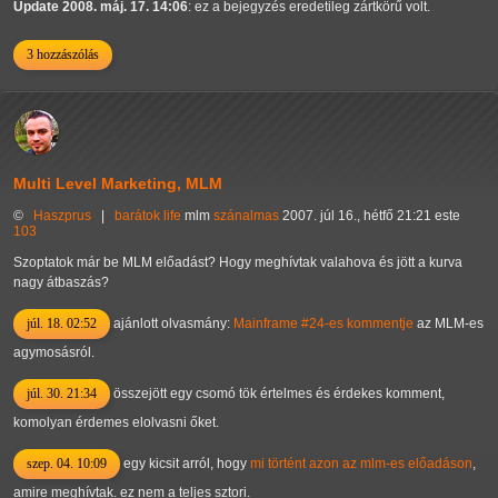
Update 2008. máj. 17. 14:06
: ez a bejegyzés eredetileg zártkörű volt.
3 hozzászólás
Multi Level Marketing, MLM
©
Haszprus
|
barátok
life
mlm
szánalmas
2007. júl 16., hétfő 21:21 este
103
Szoptatok már be MLM előadást? Hogy meghívtak valahova és jött a kurva
nagy átbaszás?
júl. 18. 02:52
ajánlott olvasmány:
Mainframe #24-es kommentje
az MLM-es
agymosásról.
júl. 30. 21:34
összejött egy csomó tök értelmes és érdekes komment,
komolyan érdemes elolvasni őket.
szep. 04. 10:09
egy kicsit arról, hogy
mi történt azon az mlm-es előadáson
,
amire meghívtak. ez nem a teljes sztori.