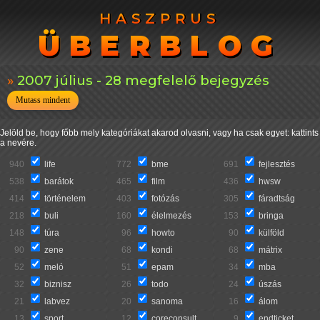
HASZPRUS
HASZPRUS
ÜBERBLOG
ÜBERBLOG
2007 július - 28 megfelelő bejegyzés
Mutass mindent
Jelöld be, hogy főbb mely kategóriákat akarod olvasni, vagy ha csak egyet: kattints
a nevére.
940
life
772
bme
691
fejlesztés
538
barátok
465
film
436
hwsw
414
történelem
403
fotózás
305
fáradtság
218
buli
160
élelmezés
153
bringa
148
túra
96
howto
90
külföld
90
zene
68
kondi
68
mátrix
52
meló
51
epam
34
mba
32
biznisz
26
todo
24
úszás
21
labvez
20
sanoma
16
álom
13
sport
12
coreconsult
9
endticket