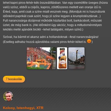
lehet kapni piros-fehér-kék összeállításban. Van egy csomóféle üveges (húsra
való) szósz, ebből a csípős, kapros, zöldfűszeres mellett van oranje ízű is.
Érted, kaja, amit csak a színe miatt vesznek meg. (Mondjuk mi is használunk
időnként paprikát csak azért, hogy jó színe legyen a krumplistésztának...)
Full narancssárga dizájnnal működik háztartási bolt, barkácsbolt, műszaki
üzlet, de még bank is. (Aki időnként úgy akcióz, hogy a mittudoménmilyen
lekötés mellé ajándék bicikli –lehet találgatni, milyen színű.)
Szóval, ha bármit el akarsz adni a hollandoknak –fesd narancssárgára!
(Esetleg adhatsz hozzá ajándékba valami piros-fehér-kéket is.
)
7 hozzászólás
Kolosy, Istenhegyi, XTR