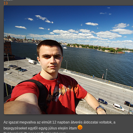
13
Az igazat megvallva az elmúlt 12 napban átverés áldozatai voltatok, a
bejegyzéseket egytől egyig július elején írtam