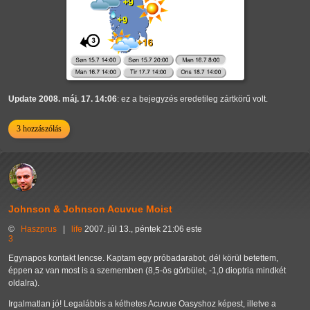
Update 2008. máj. 17. 14:06
: ez a bejegyzés eredetileg zártkörű volt.
3 hozzászólás
Johnson & Johnson Acuvue Moist
©
Haszprus
|
life
2007. júl 13., péntek 21:06 este
3
Egynapos kontakt lencse. Kaptam egy próbadarabot, dél körül betettem,
éppen az van most is a szememben (8,5-ös görbület, -1,0 dioptria mindkét
oldalra).
Irgalmatlan jó! Legalábbis a kéthetes Acuvue Oasyshoz képest, illetve a