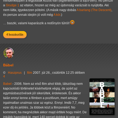
mindenképpen a legjobbak között van (egyértelműen a top5-ben). No persze
a
Grudge 1
az etalon, hiszen az még az újdonság varázsát is nyújtotta. Aki
nem látta, igyekezzen pótolni. (A másik nagy dobás
A barlang (The Descent)
,
és persze annak idején jó volt még
A kör
.)
… baszki, valami kaparászik a redőnyön túlról!
4 hozzászólás
Bábel
©
Haszprus
|
film
2007. júl 26., csütörtök 12:25 délben
4
Babel
- 2006. Nem az első film ahol több, látszólag nem
kapcsolódó történetet kísérhetünk végig, de azért az
egymásbaszövések jól sikerültek, érdekesek. És akkor
talán ennyi lenne a filmben a pozitívum, mert amúgy
irgalmatlan unalmas szar az egész. Ennyi. Imdb 7,7, meg
ezer díj és jelölés. Ja többek közt a filmzenéért. No
komment, ha megnézitek akkor majd értitek hogy miért. De
inkább hagyjátok ki, mert 140 percet dobtok ki vele az