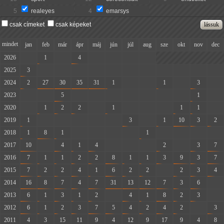
5
realeyes
4
emarsys
csak címeket
csak képeket
mindet
jan
feb
már
ápr
máj
jún
júl
aug
sze
okt
nov
dec
2026
-
1
-
4
-
-
-
-
2025
3
-
-
-
-
-
-
-
-
-
-
-
2024
2
27
30
35
31
1
-
-
1
-
3
-
2023
-
-
5
-
-
-
-
-
-
-
1
-
2020
-
1
2
2
-
1
-
-
-
1
1
-
2019
1
-
-
-
-
-
3
-
1
10
3
2
2018
1
8
1
-
-
-
-
1
-
-
-
-
2017
10
-
4
1
4
-
-
-
2
-
3
7
2016
7
1
1
2
2
8
1
1
3
9
3
7
2015
7
2
2
4
1
6
2
2
-
2
3
4
2014
16
8
7
4
7
31
13
12
7
3
6
-
2013
6
1
3
1
2
-
4
1
8
2
3
-
2012
6
1
2
3
7
5
4
2
4
2
-
3
2011
4
3
15
11
9
4
12
9
17
9
4
8