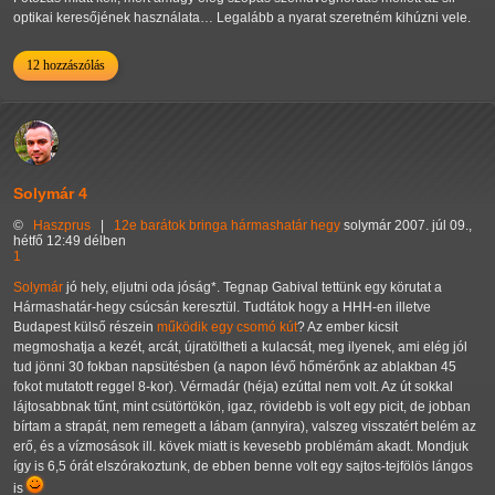
optikai keresőjének használata… Legalább a nyarat szeretném kihúzni vele.
12 hozzászólás
Solymár 4
©
Haszprus
|
12e
barátok
bringa
hármashatár hegy
solymár
2007. júl 09.,
hétfő 12:49 délben
1
Solymár
jó hely, eljutni oda jóság*. Tegnap Gabival tettünk egy körutat a
Hármashatár-hegy csúcsán keresztül. Tudtátok hogy a HHH-en illetve
Budapest külső részein
működik egy csomó kút
? Az ember kicsit
megmoshatja a kezét, arcát, újratöltheti a kulacsát, meg ilyenek, ami elég jól
tud jönni 30 fokban napsütésben (a napon lévő hőmérőnk az ablakban 45
fokot mutatott reggel 8-kor). Vérmadár (héja) ezúttal nem volt. Az út sokkal
lájtosabbnak tűnt, mint csütörtökön, igaz, rövidebb is volt egy picit, de jobban
bírtam a strapát, nem remegett a lábam (annyira), valszeg visszatért belém az
erő, és a vízmosások ill. kövek miatt is kevesebb problémám akadt. Mondjuk
így is 6,5 órát elszórakoztunk, de ebben benne volt egy sajtos-tejfölös lángos
is