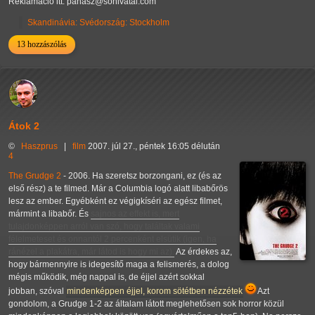
Reklamáció itt: panasz@sohivatal.com
Skandinávia: Svédország: Stockholm
13 hozzászólás
Átok 2
©
Haszprus
|
film
2007. júl 27., péntek 16:05 délután
4
The Grudge 2
- 2006. Ha szeretsz borzongani, ez (és az
első rész) a te filmed. Már a Columbia logó alatt libabőrös
lesz az ember. Egyébként ez végigkíséri az egész filmet,
mármint a libabőr. És
sajnos az effekt is, mert
tulajdonképpen arról van szó, hogy találtak valami
félelmeteset és onnantól 2 percenként elsütik (igen, ha
ránézel a plakátra, már látod is hogy mi az).
Az érdekes az,
hogy bármennyire is idegesítő maga a felismerés, a dolog
mégis működik, még nappal is, de éjjel azért sokkal
jobban, szóval
mindenképpen éjjel, korom sötétben nézzétek
Azt
gondolom, a Grudge 1-2 az általam látott meglehetősen sok horror közül