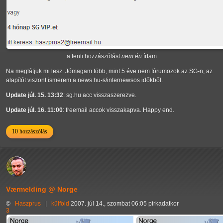
a fenti hozzászólást
nem én
írtam
Na meglátjuk mi lesz. Jómagam több, mint 5 éve nem fórumozok az SG-n, az
alapítót viszont ismerem a news.hu-s/internewsos időkből.
Update júl. 15. 13:32
: sg.hu acc visszaszerezve.
Update júl. 16. 11:00
: freemail accok visszakapva. Happy end.
10 hozzászólás
Værmelding @ Norge
©
Haszprus
|
külföld
2007. júl 14., szombat 06:05 pirkadatkor
3