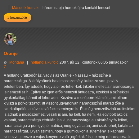
Második kontakt
- három napja hordok újra kontakt lencsét
3 hozzászólás
Oranje
©
Montana
|
hollandia
külföld
2007. júl 12., csütörtök 06:05 pirkadatkor
7
A holland uralkodóház, vagyis az Oranje - Nassau – ház színe a
narancssárga. A királynőnek hatalmas személyi kultusza van, pozitív
értelemben. Így adódik, hogy a piros-fehér-kék trikolór mellett a narancssárga
is nemzeti szín. Építve az igen erős nemzeti öntudatra, ezekkel a színekkel
gyakorlatilag bármit el lehet adni. Kezdve a mosóporreklámtól, ami otthon
kiviszi a pörköltszaftot, itt viszont ugyanolyan narancsszínű marad tőle a
szurkolópólód a következő focieseményre is. És még nemzetiszínű arcfestéket
is adnak a mosószerhez, veszik is ám, ha kell, ha nem. Ha egy bolt akcióz
valamit, narancssárga cédulán írja ki, narancssárga a +akárhány % felirat,
narancssárga a pontgyűjtő matrica, meg egyáltalán, ami csak lehet, tartalmaz
narancssárgát. Olyan szinten, hogy a gumicukor, a sütemény is kapható
színezve, persze a vajas kenyérre való „egérkaki” is, de még ruhacsipeszt is