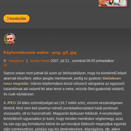
5 hozzászólás
Képformátumok webre - png, gif, jpg
©
Haszprus
|
howto
hwsw
2007. júl 21., szombat 06:05 pirkadatkor
11
Sajnos sokan nem jutnak túl azon az ökölszabályon, hogy ha kisméretű képet
akarnak készíteni, akkor jpegbe mentsenek, pedig ez gyakran
tökéletesen
rossz megoldás
. Három képformátum közül célszerű válogatnia az egyszerű
halandónak aki valamit fel akar tenni a netre, nézzük őket gyakorlati oldalról,
és csak vázlatosan.
A
JPEG
24 bites színmélységet ad (16,7 millió szín), viszont veszteségesen
tömörít. Ahol nem kell pixelnyi méretű pontokat/vonalakat halál pontosan
visszaadni, ott ez használható. Magyarán tipikusan fotóknál. A veszteséges
tömörítésről ugyanakkor jó tudni, hogy minden mentéskor végbemegy, azaz
ha van egy jpg formátumú fotónk és azt mondjuk többször megnyitjuk egymás
után szerkesztésre, például egy kis átméretezésre, képvágásra, stb, akkor