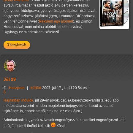
10/10. Irgalmatlan feszült akció 140 percen keresztül,
igényesen kidolgozva, gyönyörűséges tájakon, drámával,
nagyszerű színészi játékkal (igen, Leonardo DiCaprioval,
Jennifer Connellyvel (
Rekviem egy álomért
), és Djimon
Hounsouval, nem mintha utóbbit ismertem volna).
Úgyhogy ez mindenkinek kötelező.
3 hozzászólás
Júl 29
©
Haszprus
|
külföld
2007. júl 17., kedd 20:54 este
3
Hajnalban indulok
, júl 29-én jövök, cső. (A bejegyzés-várólista legújabb
módosítása szerint minden megjelenő bejegyzésnél frissül az utolsó
ittjárásom is, ennek ne dőljetek be, ez csak álca.)
Adminoknak: legyetek szívesek engedélyezzétek, amiket engedélyezni kell,
töröljétek amit törölni kell, stb
Köszi.