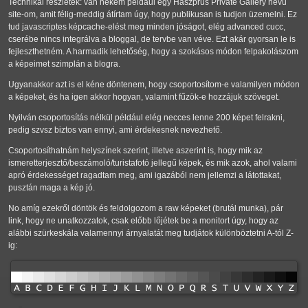
Technikai részletek: van nekem például egy Haszprus Private Gallery nevű
site-om, amit félig-meddig átírtam úgy, hogy publikusan is tudjon üzemelni. Ez
tud javascriptes képcache-elést meg minden jóságot, elég advanced cucc,
cserébe nincs integrálva a bloggal, de tervbe van véve. Ezt akár gyorsan le is
fejleszthetném. A harmadik lehetőség, hogy a szokásos módon felpakolászom
a képeimet szimplán a blogra.
Ugyanakkor azt is el kéne döntenem, hogy csoportosítom-e valamilyen módon
a képeket, és ha igen akkor hogyan, valamint fűzök-e hozzájuk szöveget.
Nyilván csoportosítás nélkül például elég necces lenne 200 képet felrakni,
pedig szvsz biztos van ennyi, ami érdekesnek nevezhető.
Csoportosíthatnám helyszínek szerint, illetve aszerint is, hogy mik az
ismeretterjesztő/beszámoló/turistafotó jellegű képek, és mik azok, ahol valami
apró érdekességet ragadtam meg, ami igazából nem jellemzi a látottakat,
pusztán maga a kép jó.
No amíg ezekről döntök és feldolgozom a raw képeket (brutál munka), pár
link, hogy ne unatkozzatok, csak előbb lőjétek be a monitort úgy, hogy az
alábbi szürkeskála valamennyi árnyalatát meg tudjátok különböztetni A-tól Z-
ig: