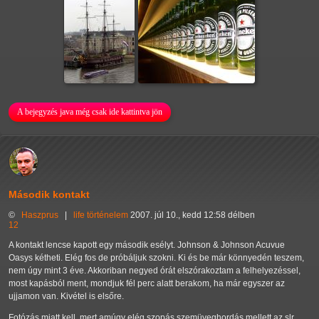
A bejegyzés java még csak ide kattintva jön
Második kontakt
©
Haszprus
|
life
történelem
2007. júl 10., kedd 12:58 délben
12
A kontakt lencse kapott egy második esélyt. Johnson & Johnson Acuvue
Oasys kétheti. Elég fos de próbáljuk szokni. Ki és be már könnyedén teszem,
nem úgy mint 3 éve. Akkoriban negyed órát elszórakoztam a felhelyezéssel,
most kapásból ment, mondjuk fél perc alatt berakom, ha már egyszer az
ujjamon van. Kivétel is elsőre.
Fotózás miatt kell, mert amúgy elég szopás szemüveghordás mellett az slr