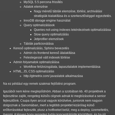
MySQL 5.5 percona frissítés
Adatok elemzése
Nagy méretű táblák elemzése, törlési, archiválási
stratégiák kialakítása és a szerkesztőséggel egyeztetés.
InnoDB storage engine használat
Query optimalizálások
Queries not using indexes lekérdezések optimalizálása
Slow query optimalizálás
Jetprofiler elemzések
Táblák particionálása
Kereső optimalizálás, Sphinx bevezetés
Admin és frontend kereső átalakítása
Feleslegessé vált indexek törlése
Admin folyamatok optimalizálása
Workflow felülvizsgálata, tapasztalatok implementálása
HTML, JS, CSS optimalizálás
http://gtmetrix.com/ javaslatok alkalmazása
Na ez például egy remek szakmai fejlődési program.
Igazából nem kéne meglepődnöm. Abban a szobában kb. 40 projektnek a
fejlesztése zajlik, rengeteg külsős cégnek adnak ki megbízásokat a senior
fejlesztőink. Csupa ilyen arccal vagyok körülvéve, juniorok nem nagyon
dolgoznak a Sanomában, mert a legtöbb projektet kizárólag külső
erőforrásokkal fejlesztik, plusz a hotfixeket belül, meg a deploy, üzemeltetés,
ilyesmi. A lényeg hogy rengeteg tudás koncentrálódik körülöttem, és ha jól