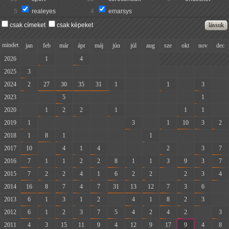
5
realeyes
4
emarsys
csak címeket
csak képeket
mindet
jan
feb
már
ápr
máj
jún
júl
aug
sze
okt
nov
dec
2026
-
1
-
4
-
-
-
-
2025
3
-
-
-
-
-
-
-
-
-
-
-
2024
2
27
30
35
31
1
-
-
1
-
3
-
2023
-
-
5
-
-
-
-
-
-
-
1
-
2020
-
1
2
2
-
1
-
-
-
1
1
-
2019
1
-
-
-
-
-
3
-
1
10
3
2
2018
1
8
1
-
-
-
-
1
-
-
-
-
2017
10
-
4
1
4
-
-
-
2
-
3
7
2016
7
1
1
2
2
8
1
1
3
9
3
7
2015
7
2
2
4
1
6
2
2
-
2
3
4
2014
16
8
7
4
7
31
13
12
7
3
6
-
2013
6
1
3
1
2
-
4
1
8
2
3
-
2012
6
1
2
3
7
5
4
2
4
2
-
3
2011
4
3
15
11
9
4
12
9
17
9
4
8