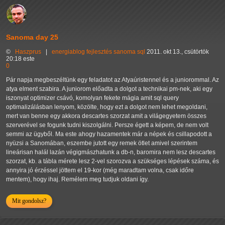
Sanoma day 25
©
Haszprus
|
energiablog
fejlesztés
sanoma
sql
2011. okt 13., csütörtök
20:18 este
0
Pár napja megbeszéltünk egy feladatot az Atyaúristennel és a juniorommal. Az
atya elment szabira. A juniorom előadta a dolgot a technikai pm-nek, aki egy
iszonyat optimizer csávó, komolyan fekete mágia amit sql query
optimalizálásban lenyom, közölte, hogy ezt a dolgot nem lehet megoldani,
mert van benne egy akkora descartes szorzat amit a világegyetem összes
szerverével se fogunk tudni kiszolgálni. Persze égett a képem, de nem volt
semmi az ügyből. Ma este ahogy hazamentek már a népek és csillapodott a
nyüzsi a Sanomában, eszembe jutott egy remek ötlet amivel szerintem
lineárisan halál lazán végigmászhatunk a db-n, baromira nem lesz descartes
szorzat, kb. a tábla mérete lesz 2-vel szorozva a szükséges lépések száma, és
annyira jó érzéssel jöttem el 19-kor (még maradtam volna, csak időre
mentem), hogy ihaj. Remélem meg tudjuk oldani így.
Mit gondolsz?