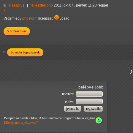
©
Haszprus
|
fejlesztés
php
2011. okt 07., péntek 11:23 reggel
5
Vettem egy
phpstorm
licenszet.
Jóság.
5 hozzászólás
További bejegyzések
belépve jobb
usernév:
jelszó:
Belépve okosabb a blog. A fenti mezőkben regisztrálhatsz egyből.
Elfelejtetted a jelszavad?