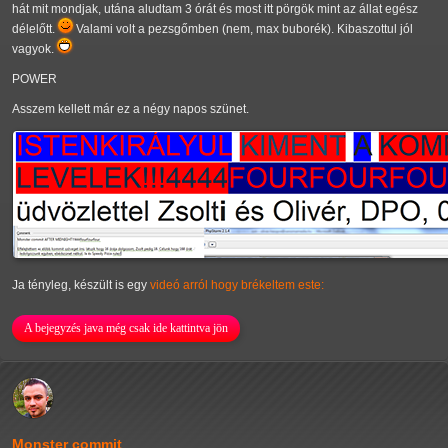
hát mit mondjak, utána aludtam 3 órát és most itt pörgök mint az állat egész
délelőtt.
Valami volt a pezsgőmben (nem, max buborék). Kibaszottul jól
vagyok.
POWER
Asszem kellett már ez a négy napos szünet.
Ja tényleg, készült is egy
videó arról hogy brékeltem este:
A bejegyzés java még csak ide kattintva jön
Monster commit