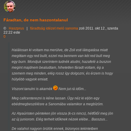
Fáradtan, de nem haszontalanul
©
Haszprus
|
fáradtság
idézet
meló
sanoma
zoli
2011. okt 12., szerda
22:22 este
0
Halálosan ki voltam ma merülve, de Zoli esti látogatása miatt
megittam egy red bullt, ezzel ma bennem van két red bull meg
egy burn. Mondjuk szerintem tudnék aludni, hazafelé a buszon
megint majdnem bealudtam, hihetetlen fáradt voltam, ég a
szemem meg minden, elég rossz így dolgozni, és érzem is hogy
hülyébb vagyok emiatt.
Viszont tanulni is akarnék
Nem jut rá időm...
Meg callcenterezni is kéne lassan. Úgy néz ki eljön egy
ebédmegbeszélésre a Sanomába valamikor a megbízóm.
Az Atyaúristen pénteken jön vissza (k-cs nincs), hétfőtől meg jön
az új juniorom. Elég terhelt időknek nézek elébe... Basszus...
De valahol nagyon örülök ennek, bizonyos tekintetben