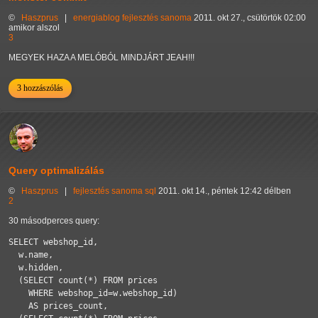
©
Haszprus
|
energiablog
fejlesztés
sanoma
2011. okt 27., csütörtök 02:00
amikor alszol
3
MEGYEK HAZA A MELÓBÓL MINDJÁRT JEAH!!!
3 hozzászólás
Query optimalizálás
©
Haszprus
|
fejlesztés
sanoma
sql
2011. okt 14., péntek 12:42 délben
2
30 másodperces query:
SELECT webshop_id,

  w.name,

  w.hidden,

  (SELECT count(*) FROM prices 

    WHERE webshop_id=w.webshop_id)

    AS prices_count,
