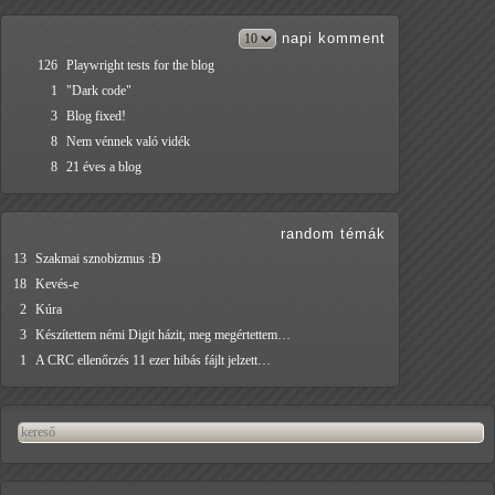
napi
komment
126
Playwright tests for the blog
1
"Dark code"
3
Blog fixed!
8
Nem vénnek való vidék
8
21 éves a blog
random témák
13
Szakmai sznobizmus :Đ
18
Kevés-e
2
Kúra
3
Készítettem némi Digit házit, meg megértettem…
1
A CRC ellenőrzés 11 ezer hibás fájlt jelzett…