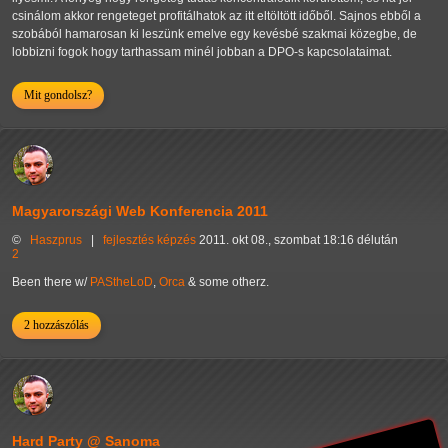
csinálom akkor rengeteget profitálhatok az itt eltöltött időből. Sajnos ebből a
szobából hamarosan ki leszünk emelve egy kevésbé szakmai közegbe, de
lobbizni fogok hogy tarthassam minél jobban a DPO-s kapcsolataimat.
Mit gondolsz?
Magyarországi Web Konferencia 2011
©
Haszprus
|
fejlesztés
képzés
2011. okt 08., szombat 18:16 délután
2
Been there w/
PAStheLoD
,
Orca
& some otherz.
2 hozzászólás
Hard Party @ Sanoma