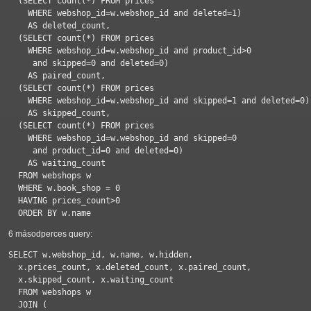
  (SELECT count(*) FROM prices 

    WHERE webshop_id=w.webshop_id and deleted=1)

    AS deleted_count,

  (SELECT count(*) FROM prices 

    WHERE webshop_id=w.webshop_id and product_id>0

     and skipped=0 and deleted=0)

    AS paired_count,

  (SELECT count(*) FROM prices 

    WHERE webshop_id=w.webshop_id and skipped=1 and deleted=0)

    AS skipped_count,

  (SELECT count(*) FROM prices 

    WHERE webshop_id=w.webshop_id and skipped=0

     and product_id=0 and deleted=0)

    AS waiting_count 

  FROM webshops w

  WHERE w.book_shop = 0 

  HAVING prices_count>0 

6 másodperces query:
SELECT w.webshop_id, w.name, w.hidden, 

  x.prices_count, x.deleted_count, x.paired_count, 

  x.skipped_count, x.waiting_count

  FROM webshops w

  JOIN (
