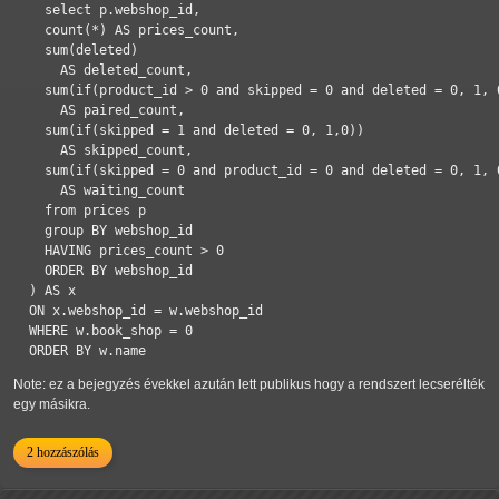
    select p.webshop_id,

    count(*) AS prices_count,

    sum(deleted) 

      AS deleted_count,

    sum(if(product_id > 0 and skipped = 0 and deleted = 0, 1, 0
      AS paired_count,

    sum(if(skipped = 1 and deleted = 0, 1,0)) 

      AS skipped_count,

    sum(if(skipped = 0 and product_id = 0 and deleted = 0, 1, 0
      AS waiting_count

    from prices p

    group BY webshop_id

    HAVING prices_count > 0

    ORDER BY webshop_id

  ) AS x

  ON x.webshop_id = w.webshop_id

  WHERE w.book_shop = 0

Note: ez a bejegyzés évekkel azután lett publikus hogy a rendszert lecserélték
egy másikra.
2 hozzászólás