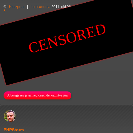
©
Haszprus
|
buli
sanoma
2011. okt 08., szombat 08:28 kegyetlen korán
5
CENSORED
A bejegyzés java még csak ide kattintva jön
PHPStorm