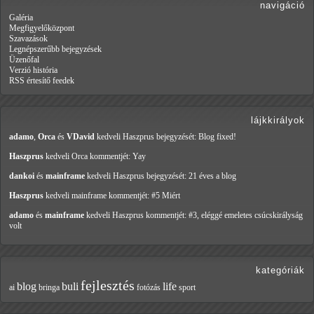
navigáció
Galéria
Megfigyelőközpont
Szavazások
Legnépszerűbb bejegyzések
Üzenőfal
Verzió história
RSS értesítő feedek
lájkkirályok
adamo
,
Orca
és
VDavid
kedveli Haszprus
bejegyzését: Blog fixed!
Haszprus
kedveli Orca
kommentjét: Yay
dankoi
és
mainframe
kedveli Haszprus
bejegyzését: 21 éves a blog
Haszprus
kedveli mainframe
kommentjét: #5 Miért
adamo
és
mainframe
kedveli Haszprus
kommentjét: #3, eléggé emeletes csúcskirályság
volt
kategóriák
fejlesztés
blog
buli
life
ai
bringa
fotózás
sport