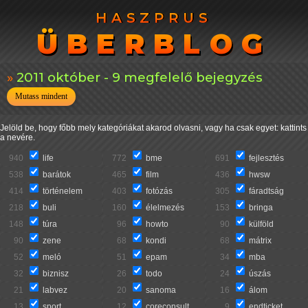
HASZPRUS
HASZPRUS
ÜBERBLOG
ÜBERBLOG
2011 október - 9 megfelelő bejegyzés
Mutass mindent
Jelöld be, hogy főbb mely kategóriákat akarod olvasni, vagy ha csak egyet: kattints
a nevére.
940
life
772
bme
691
fejlesztés
538
barátok
465
film
436
hwsw
414
történelem
403
fotózás
305
fáradtság
218
buli
160
élelmezés
153
bringa
148
túra
96
howto
90
külföld
90
zene
68
kondi
68
mátrix
52
meló
51
epam
34
mba
32
biznisz
26
todo
24
úszás
21
labvez
20
sanoma
16
álom
13
sport
12
coreconsult
9
endticket