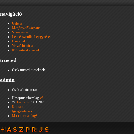
navigáció
Galéria
Megfigyelőközpont
Szavazások
Legnépszerűbb bejegyzések
Üzenőfal
Verzió história
RSS értesítő feedek
trusted
Csak trusted usereknek
admin
Csak adminoknak
Haszprus überblog
v3.1
©
Haszprus
2003-2026
Kontakt
Igazgatótanács
Mit tud ez a blog?
HASZPRUS
HASZPRUS