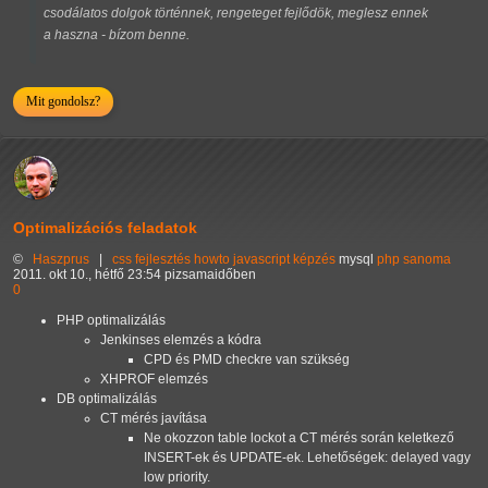
csodálatos dolgok történnek, rengeteget fejlődök, meglesz ennek
a haszna - bízom benne.
Mit gondolsz?
Optimalizációs feladatok
©
Haszprus
|
css
fejlesztés
howto
javascript
képzés
mysql
php
sanoma
2011. okt 10., hétfő 23:54 pizsamaidőben
0
PHP optimalizálás
Jenkinses elemzés a kódra
CPD és PMD checkre van szükség
XHPROF elemzés
DB optimalizálás
CT mérés javítása
Ne okozzon table lockot a CT mérés során keletkező
INSERT-ek és UPDATE-ek. Lehetőségek: delayed vagy
low priority.