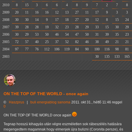
2010
8
15
3
6
6
4
8
9
7
2
7
8
2009
20
11
16
16
12
13
27
11
17
9
3
3
2008
30
30
14
9
17
18
27
20
12
8
15
24
2007
39
28
28
19
32
23
28
29
33
15
30
29
2006
30
29
53
50
46
54
47
50
31
39
35
23
2005
72
57
40
25
37
52
82
46
38
49
21
21
2004
97
77
76
112
106
119
84
90
100
116
98
81
2003
-
-
-
-
-
-
-
-
30
135
133
165
ON THE TOP OF THE WORLD - once again
©
Haszprus
|
buli
energiablog
sanoma
2011. okt 31., hétfő 11:46 reggel
0
ON THE TOP OF THE WORLD once again
Tegnap hosszú kihagyás után végre eszméletlen sok rábeszélés hatására
megengedtem magamnak hogy elmenjek újra bulizni (Coronita persze), és