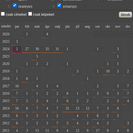
5
realeyes
4
emarsys
csak címeket
csak képeket
mindet
jan
feb
már
ápr
máj
jún
júl
aug
sze
okt
nov
dec
2026
-
1
-
4
-
-
-
-
2025
3
-
-
-
-
-
-
-
-
-
-
-
2024
2
27
30
35
31
1
-
-
1
-
3
-
2023
-
-
5
-
-
-
-
-
-
-
1
-
2020
-
1
2
2
-
1
-
-
-
1
1
-
2019
1
-
-
-
-
-
3
-
1
10
3
2
2018
1
8
1
-
-
-
-
1
-
-
-
-
2017
10
-
4
1
4
-
-
-
2
-
3
7
2016
7
1
1
2
2
8
1
1
3
9
3
7
2015
7
2
2
4
1
6
2
2
-
2
3
4
2014
16
8
7
4
7
31
13
12
7
3
6
-
2013
6
1
3
1
2
-
4
1
8
2
3
-
2012
6
1
2
3
7
5
4
2
4
2
-
3
2011
4
3
15
11
9
4
12
9
17
9
4
8