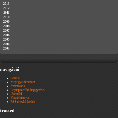
2013
2012
2011
2010
2009
2008
2007
2006
2005
2004
2003
navigáció
Galéria
Megfigyelőközpont
Szavazások
Legnépszerűbb bejegyzések
Üzenőfal
Verzió história
RSS értesítő feedek
trusted