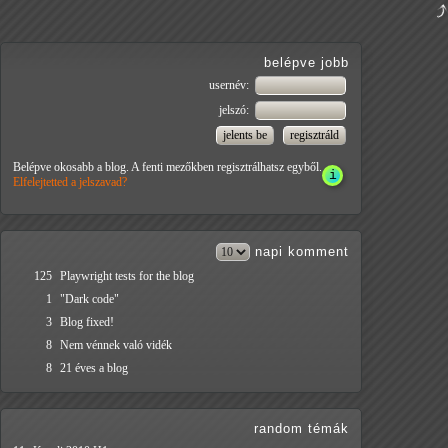
belépve jobb
usernév:
jelszó:
Belépve okosabb a blog. A fenti mezőkben regisztrálhatsz egyből.
Elfelejtetted a jelszavad?
napi
komment
125
Playwright tests for the blog
1
"Dark code"
3
Blog fixed!
8
Nem vénnek való vidék
8
21 éves a blog
random témák