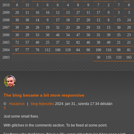
2010
8
15
3
6
6
4
8
9
7
2
7
8
2009
20
11
16
16
12
13
27
11
17
9
3
3
2008
30
30
14
9
17
18
27
20
12
8
15
24
2007
39
28
28
19
32
23
28
29
33
15
30
29
2006
30
29
53
50
46
54
47
50
31
39
35
23
2005
72
57
40
25
37
52
82
46
38
49
21
21
2004
97
77
76
112
106
119
84
90
100
116
98
81
2003
-
-
-
-
-
-
-
-
30
135
133
165
The blog became a bit more responsive
©
Haszprus
|
blog
fejlesztés
2024. jan 31., szerda 17:34 délután
3
Just some small fixes.
With glitches in the comments section. To be fixed at some point.