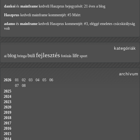
dankoi
és
mainframe
kedveli Haszprus
bejegyzését: 21 éves a blog
Haszprus
kedveli mainframe
kommentjét: #5 Miért
adamo
és
mainframe
kedveli Haszprus
kommentjét: #3, eléggé emeletes csúcskirályság
volt
kategóriák
fejlesztés
blog
buli
life
ai
bringa
fotózás
sport
archívum
2026
01
02
03
04
05
06
07
08
2025
2024
2023
2020
2019
2018
2017
2016
2015
2014