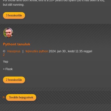
For those who don't know, this is a 20+ years old sytem (so it has seen a lot),
but still running.
3 hozzászólás
Pythont tanulok
©
Haszprus
|
fejlesztés
python
2024. jan 30., kedd 11:35 reggel
2
Yep
+ Flask
2 hozzászólás
További bejegyzések