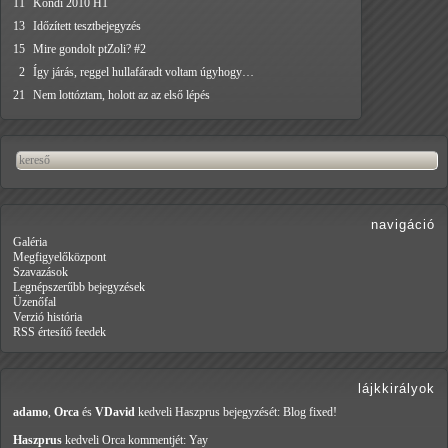
11
Kondi 2010 H1
13
Időzített tesztbejegyzés
15
Mire gondolt ptZoli? #2
2
Így járás, reggel hullafáradt voltam úgyhogy…
21
Nem lottóztam, holott az az első lépés
navigáció
Galéria
Megfigyelőközpont
Szavazások
Legnépszerűbb bejegyzések
Üzenőfal
Verzió história
RSS értesítő feedek
lájkkirályok
adamo
,
Orca
és
VDavid
kedveli Haszprus
bejegyzését: Blog fixed!
Haszprus
kedveli Orca
kommentjét: Yay