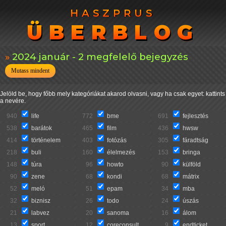
HASZPRUS
HASZPRUS
ÜBERBLOG
ÜBERBLOG
2024 január - 2 megfelelő bejegyzés
Mutass mindent
Jelöld be, hogy főbb mely kategóriákat akarod olvasni, vagy ha csak egyet: kattints
a nevére.
940
life
772
bme
691
fejlesztés
538
barátok
465
film
436
hwsw
414
történelem
403
fotózás
305
fáradtság
218
buli
160
élelmezés
153
bringa
148
túra
96
howto
90
külföld
90
zene
68
kondi
68
mátrix
52
meló
51
epam
34
mba
32
biznisz
26
todo
24
úszás
21
labvez
20
sanoma
16
álom
13
sport
12
coreconsult
9
endticket