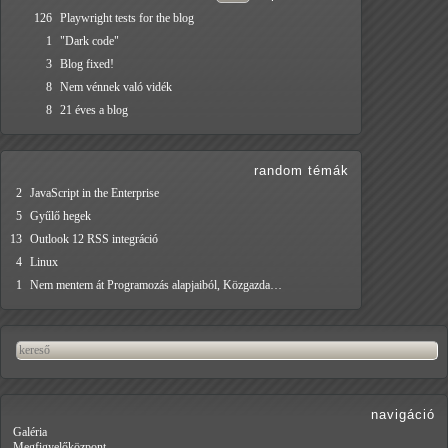
126
Playwright tests for the blog
1
"Dark code"
3
Blog fixed!
8
Nem vénnek való vidék
8
21 éves a blog
random témák
2
JavaScript in the Enterprise
5
Gyűlő hegek
13
Outlook 12 RSS integráció
4
Linux
1
Nem mentem át Programozás alapjaiból, Közgazda…
navigáció
Galéria
Megfigyelőközpont