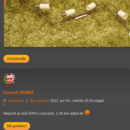
4 hozzászólás
Csocsó DONEZ
©
Haszprus
|
buli
sanoma
2012. jan 04., szerda 10:24 reggel
0
Megvolt az első DPO-s csocsóm, 1:30-kor adtuk fel.
Mit gondolsz?