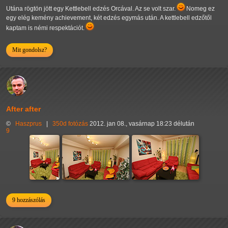
Utána rögtön jött egy Kettlebell edzés Orcával. Az se volt szar.
Nomeg ez
egy elég kemény achievement, két edzés egymás után. A kettlebell edzőtől
kaptam is némi respektációt.
Mit gondolsz?
After after
©
Haszprus
|
350d
fotózás
2012. jan 08., vasárnap 18:23 délután
9
9 hozzászólás