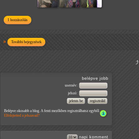
1 hozzászólás
További bejegyzések
belépve jobb
usernév:
jelszó:
Belépve okosabb a blog. A fenti mezőkben regisztrálhatsz egyből.
Elfelejtetted a jelszavad?
napi
komment