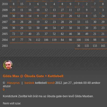
2010
8
15
3
6
6
4
8
9
7
2
7
8
2009
20
11
16
16
12
13
27
11
17
9
3
3
2008
30
30
14
9
17
18
27
20
12
8
15
24
2007
39
28
28
19
32
23
28
29
33
15
30
29
2006
30
29
53
50
46
54
47
50
31
39
35
23
2005
72
57
40
25
37
52
82
46
38
49
21
21
2004
97
77
76
112
106
119
84
90
100
116
98
81
2003
-
-
-
-
-
-
-
-
30
135
133
165
Gilda Max @ Óbuda Gate + Kettlebell
©
Haszprus
|
barátok
kettlebell
kondi
2012. jan 27., péntek 00:48 amikor
alszol
0
Kondiztunk Zsolttal két órát ma az óbuda gate-ben levő Gilda Maxban.
Nem volt szar.