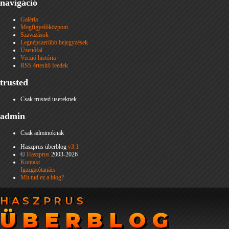
navigáció
Galéria
Megfigyelőközpont
Szavazások
Legnépszerűbb bejegyzések
Üzenőfal
Verzió história
RSS értesítő feedek
trusted
Csak trusted usereknek
admin
Csak adminoknak
Haszprus überblog
v3.1
©
Haszprus
2003-2026
Kontakt
Igazgatótanács
Mit tud ez a blog?
HASZPRUS
HASZPRUS
ÜBERBLOG
ÜBERBLOG