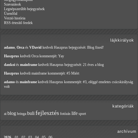
Szavazások
Legnépszerűbb bejegyzések
Üzenőfal
Verzió história
RSS értesítő feedek
lájkkirályok
adamo
,
Orca
és
VDavid
kedveli Haszprus
bejegyzését: Blog fixed!
Haszprus
kedveli Orca
kommentjét: Yay
dankoi
és
mainframe
kedveli Haszprus
bejegyzését: 21 éves a blog
Haszprus
kedveli mainframe
kommentjét: #5 Miért
adamo
és
mainframe
kedveli Haszprus
kommentjét: #3, eléggé emeletes csúcskirályság
volt
kategóriák
fejlesztés
blog
buli
life
ai
bringa
fotózás
sport
archívum
2026
01
02
03
04
05
06