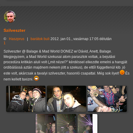
Szilveszter
©
Haszprus
|
barátok
buli
2012. jan 01., vasárnap 17:05 délután
1
Szilveszter @ Balage & Mad World DONEZ w/ Dávid, Anett, Balage.
Megjegyzem, a Mad World szekusai atom parasztok voltak, a bejutási
procedúra kritikán aluli volt (
mit nézel?
kérdéssel elkezdte emelni a hangját
ordibálássá aztán majdnem nekem jött a szekus), de ettől függetlenül kib. jó
este volt, akárcsak a tavalyi szilveszter, hasonló csapattal. Még sok ilyet!
És
nem kellett taxizni.