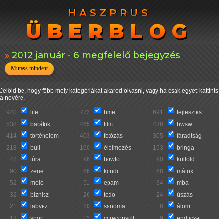
HASZPRUS
HASZPRUS
ÜBERBLOG
ÜBERBLOG
2012 január - 6 megfelelő bejegyzés
Mutass mindent
Jelöld be, hogy főbb mely kategóriákat akarod olvasni, vagy ha csak egyet: kattints
a nevére.
940
life
772
bme
691
fejlesztés
538
barátok
465
film
436
hwsw
414
történelem
403
fotózás
305
fáradtság
218
buli
160
élelmezés
153
bringa
148
túra
96
howto
90
külföld
90
zene
68
kondi
68
mátrix
52
meló
51
epam
34
mba
32
biznisz
26
todo
24
úszás
21
labvez
20
sanoma
16
álom
13
sport
12
coreconsult
9
endticket