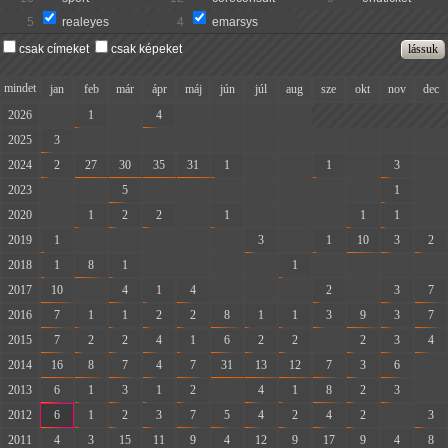
5
realeyes
4
emarsys
csak címeket
csak képeket
mindet
jan
feb
már
ápr
máj
jún
júl
aug
sze
okt
nov
dec
2026
-
1
-
4
-
-
-
-
2025
3
-
-
-
-
-
-
-
-
-
-
-
2024
2
27
30
35
31
1
-
-
1
-
3
-
2023
-
-
5
-
-
-
-
-
-
-
1
-
2020
-
1
2
2
-
1
-
-
-
1
1
-
2019
1
-
-
-
-
-
3
-
1
10
3
2
2018
1
8
1
-
-
-
-
1
-
-
-
-
2017
10
-
4
1
4
-
-
-
2
-
3
7
2016
7
1
1
2
2
8
1
1
3
9
3
7
2015
7
2
2
4
1
6
2
2
-
2
3
4
2014
16
8
7
4
7
31
13
12
7
3
6
-
2013
6
1
3
1
2
-
4
1
8
2
3
-
2012
6
1
2
3
7
5
4
2
4
2
-
3
2011
4
3
15
11
9
4
12
9
17
9
4
8