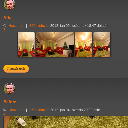
After
©
Haszprus
|
350d
fotózás
2012. jan 05., csütörtök 18:47 délután
7
7 hozzászólás
Before
©
Haszprus
|
350d
fotózás
2012. jan 04., szerda 20:39 este
4