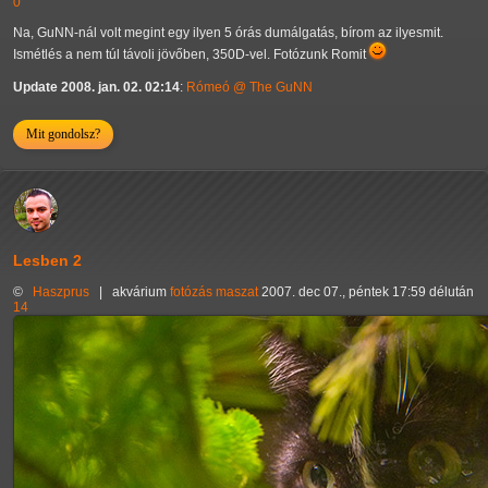
0
Na, GuNN-nál volt megint egy ilyen 5 órás dumálgatás, bírom az ilyesmit.
Ismétlés a nem túl távoli jövőben, 350D-vel. Fotózunk Romit
Update 2008. jan. 02. 02:14
:
Rómeó @ The GuNN
Mit gondolsz?
Lesben 2
©
Haszprus
|
akvárium
fotózás
maszat
2007. dec 07., péntek 17:59 délután
14