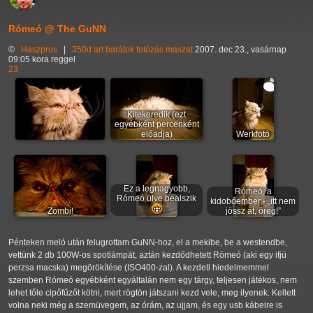
Rómeó @ The GuNN
©
Haszprus
|
350d
art
barátok
fotózás
maszat
2007. dec 23., vasárnap
09:05 kora reggel
23
Kitekeredik (ezt
egyébként percenként
előadja)
Werkfotó
Ez a legnagyobb,
Rómeó, a
Rómeó ülve bealszik
kidobóember -
itt nem
Zombi!
jössz át, öreg!
Pénteken meló után felugrottam GuNN-hoz, el a mekibe, be a westendbe,
vettünk 2 db 100W-os spotlámpát, aztán kezdődhetett Rómeó (aki egy ifjú
perzsa macska) megörökítése (ISO400-zal). A kezdeti hiedelmemmel
szemben Rómeó egyébként egyáltalán nem egy tárgy, teljesen játékos, nem
lehet tőle cipőfűzőt kötni, mert rögtön játszani kezd vele, meg ilyenek. Kellett
volna neki még a szemüvegem, az órám, az ujjam, és egy usb kábelre is