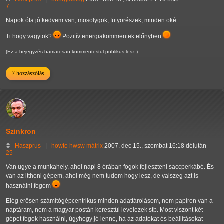
7
Napok óta jó kedvem van, mosolygok, fütyörészek, minden oké.
Ti hogy vagytok?
Pozitív energiakommentek előnyben
(Ez a bejegyzés hamarosan kommentestül publikus lesz.)
7 hozzászólás
Szinkron
©
Haszprus
|
howto
hwsw
mátrix
2007. dec 15., szombat 16:18 délután
25
Van ugye a munkahely, ahol napi 8 órában fogok fejleszteni saccperkábé. És
van az itthoni gépem, ahol még nem tudom hogy lesz, de valszeg azt is
használni fogom
Elég erősen számítógépcentrikus minden adattárolásom, nem papíron van a
naptáram, nem a magyar postán keresztül levelezek stb. Most viszont két
gépet fogok használni, úgyhogy jó lenne, ha az adatokat és beállításokat