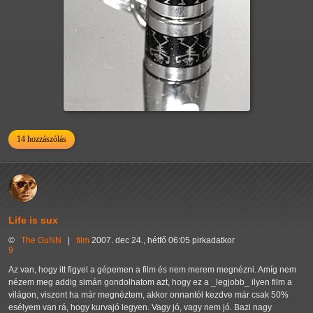
14 hozzászólás
Life is sux
©
The GuNN
|
film
2007. dec 24., hétfő 06:05 pirkadatkor
9
Az van, hogy itt figyel a gépemen a film és nem merem megnézni. Amíg nem
nézem meg addig simán gondolhatom azt, hogy ez a _legjobb_ ilyen film a
világon, viszont ha már megnéztem, akkor onnantól kezdve már csak 50%
esélyem van rá, hogy kurvajó legyen. Vagy jó, vagy nem jó. Bazi nagy