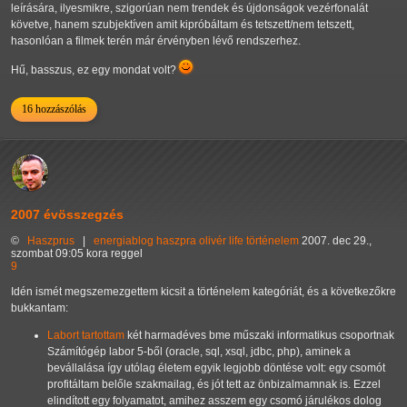
leírására, ilyesmikre, szigorúan nem trendek és újdonságok vezérfonalát
követve, hanem szubjektíven amit kipróbáltam és tetszett/nem tetszett,
hasonlóan a filmek terén már érvényben lévő rendszerhez.
Hű, basszus, ez egy mondat volt?
16 hozzászólás
2007 évösszegzés
©
Haszprus
|
energiablog
haszpra olivér
life
történelem
2007. dec 29.,
szombat 09:05 kora reggel
9
Idén ismét megszemezgettem kicsit a történelem kategóriát, és a következőkre
bukkantam:
Labort tartottam
két harmadéves bme műszaki informatikus csoportnak
Számítógép labor 5-ből (oracle, sql, xsql, jdbc, php), aminek a
bevállalása így utólag életem egyik legjobb döntése volt: egy csomót
profitáltam belőle szakmailag, és jót tett az önbizalmamnak is. Ezzel
elindított egy folyamatot, amihez asszem egy csomó járulékos dolog