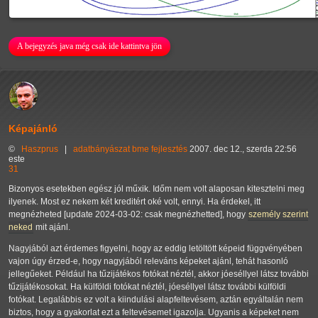
A bejegyzés java még csak ide kattintva jön
Képajánló
©
Haszprus
|
adatbányászat
bme
fejlesztés
2007. dec 12., szerda 22:56
este
31
Bizonyos esetekben egész jól műxik. Időm nem volt alaposan kitesztelni meg
ilyenek. Most ez nekem két kreditért oké volt, ennyi. Ha érdekel, itt
megnézheted [update 2024-03-02: csak megnézhetted], hogy
személy szerint
neked
mit ajánl.
Nagyjából azt érdemes figyelni, hogy az eddig letöltött képeid függvényében
vajon úgy érzed-e, hogy nagyjából releváns képeket ajánl, tehát hasonló
jellegűeket. Például ha tűzijátékos fotókat néztél, akkor jóeséllyel látsz további
tűzijátékosokat. Ha külföldi fotókat néztél, jóeséllyel látsz további külföldi
fotókat. Legalábbis ez volt a kiindulási alapfeltevésem, aztán egyáltalán nem
biztos, hogy a gyakorlat ezt a feltevésemet igazolja. Ugyanis a képeket nem