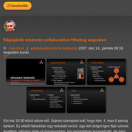
25 hozzászólás
Képajánló rendszer collaborative filtering alapokon
©
Haszprus
|
adatbányászat
bme
fejlesztés
2007. dec 14., péntek 08:16
kegyetlen korán
17
Ezt ma 10:30 körül adom elő. Sajnos szempont volt, hogy min. 4, max 6 percig
tartson. Ez ebből fakadóan egy redukált verzió, egy-két dolgot igen fájó szívvel
kivettem, néhány slide-ot összevontam, így gyorsabban lezavarható, de még