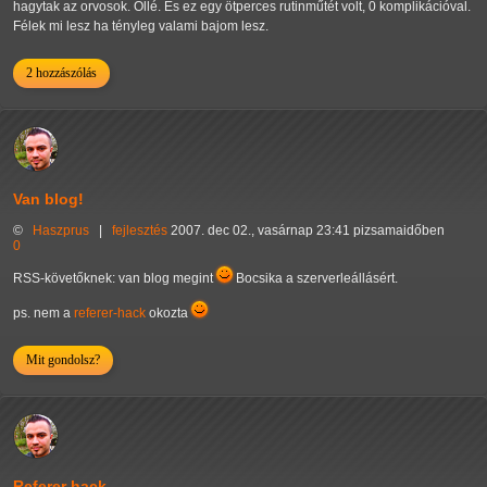
hagytak az orvosok. Ollé. És ez egy ötperces rutinműtét volt, 0 komplikációval.
Félek mi lesz ha tényleg valami bajom lesz.
2 hozzászólás
Van blog!
©
Haszprus
|
fejlesztés
2007. dec 02., vasárnap 23:41 pizsamaidőben
0
RSS-követőknek: van blog megint
Bocsika a szerverleállásért.
ps. nem a
referer-hack
okozta
Mit gondolsz?
Referer hack