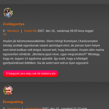
Zselégyertya
©
Montana
|
howto
life
2007. dec 16., vasárnap 09:05 kora reggel
16
Anyám jár kézimunkaszakkörbe. (Nem röhög! Komolyan.) Karácsonykor
mindig szoktak egymásnak valami apróságot vinni, de persze ilyen helyre
nem lehet boltban vett dolgot, kézzel kell, hogy készüljön. Anyám idén marha
egyszerűen elintézte:
Montana.igazi.neve, ugye megcsinálod?
Mindegy,
hogy mi, legyen 14 egyforma ajándék. Így esett, hogy a hétvégét
gyertyaöntéssel töltöttem. Na de azért nem volt ez ilyen egyszerű.
A bejegyzés java még csak ide kattintva jön
Energiablog
©
Haszprus
|
energiablog
2007. dec 15., szombat 21:10 este