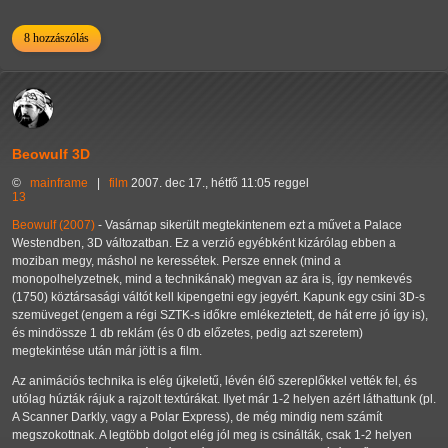
8 hozzászólás
Beowulf 3D
©
mainframe
|
film
2007. dec 17., hétfő 11:05 reggel
13
Beowulf (2007)
- Vasárnap sikerült megtekintenem ezt a művet a Palace
Westendben, 3D változatban. Ez a verzió egyébként kizárólag ebben a
moziban megy, máshol ne keressétek. Persze ennek (mind a
monopolhelyzetnek, mind a technikának) megvan az ára is, így nemkevés
(1750) köztársasági váltót kell kipengetni egy jegyért. Kapunk egy csini 3D-s
szemüveget (engem a régi SZTK-s időkre emlékeztetett, de hát erre jó így is),
és mindössze 1 db reklám (és 0 db előzetes, pedig azt szeretem)
megtekintése után már jött is a film.
Az animációs technika is elég újkeletű, lévén élő szereplőkkel vették fel, és
utólag húzták rájuk a rajzolt textúrákat. Ilyet már 1-2 helyen azért láthattunk (pl.
A Scanner Darkly, vagy a Polar Express), de még mindig nem számít
megszokottnak. A legtöbb dolgot elég jól meg is csinálták, csak 1-2 helyen