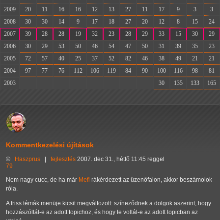
2009
20
11
16
16
12
13
27
11
17
9
3
3
2008
30
30
14
9
17
18
27
20
12
8
15
24
2007
39
28
28
19
32
23
28
29
33
15
30
29
2006
30
29
53
50
46
54
47
50
31
39
35
23
2005
72
57
40
25
37
52
82
46
38
49
21
21
2004
97
77
76
112
106
119
84
90
100
116
98
81
2003
-
-
-
-
-
-
-
-
30
135
133
165
Kommentkezelési újítások
©
Haszprus
|
fejlesztés
2007. dec 31., hétfő 11:45 reggel
79
Nem nagy cucc, de ha már
Mefi
rákérdezett az üzenőfalon, akkor beszámolok
róla.
A friss témák menüje kicsit megváltozott: színeződnek a dolgok aszerint, hogy
hozzászóltál-e az adott topichoz, és hogy te voltál-e az adott topicban az