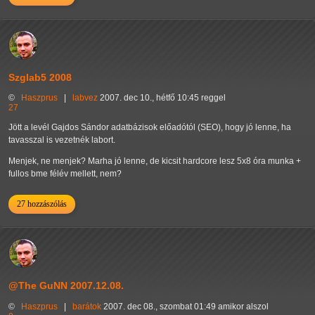
Szglab5 2008
©
Haszprus
|
labvez
2007. dec 10., hétfő 10:45 reggel
27
Jött a levél Gajdos Sándor adatbázisok előadótól (SEO), hogy jó lenne, ha
tavasszal is vezetnék labort.
Menjek, ne menjek? Marha jó lenne, de kicsit hardcore lesz 5x8 óra munka +
fullos bme félév mellett, nem?
27 hozzászólás
@The GuNN 2007.12.08.
©
Haszprus
|
barátok
2007. dec 08., szombat 01:49 amikor alszol