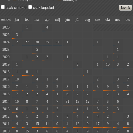
csak címeket
csak képeket
mindet
jan
feb
már
ápr
máj
jún
júl
aug
sze
okt
nov
dec
2026
-
1
-
4
-
-
-
-
2025
3
-
-
-
-
-
-
-
-
-
-
-
2024
2
27
30
35
31
1
-
-
1
-
3
-
2023
-
-
5
-
-
-
-
-
-
-
1
-
2020
-
1
2
2
-
1
-
-
-
1
1
-
2019
1
-
-
-
-
-
3
-
1
10
3
2
2018
1
8
1
-
-
-
-
1
-
-
-
-
2017
10
-
4
1
4
-
-
-
2
-
3
7
2016
7
1
1
2
2
8
1
1
3
9
3
7
2015
7
2
2
4
1
6
2
2
-
2
3
4
2014
16
8
7
4
7
31
13
12
7
3
6
-
2013
6
1
3
1
2
-
4
1
8
2
3
-
2012
6
1
2
3
7
5
4
2
4
2
-
3
2011
4
3
15
11
9
4
12
9
17
9
4
8
2010
8
15
3
6
6
4
8
9
7
2
7
8