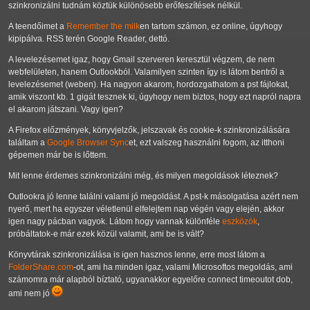
szinkronizálni tudnám köztük különösebb erőfeszítések nélkül.
A teendőimet a
Remember the milk
en tartom számon, ez online, úgyhogy
kipipálva. RSS terén Google Reader, dettó.
A levelezésemet igaz, hogy Gmail szerveren keresztül végzem, de nem
webfelületen, hanem Outlookból. Valamilyen szinten így is látom bentről a
levelezésemet (weben). Ha nagyon akarom, hordozgathatom a pst fájlokat,
amik viszont kb. 1 gigát tesznek ki, úgyhogy nem biztos, hogy ezt napról napra
el akarom játszani. Vagy igen?
A Firefox előzmények, könyvjelzők, jelszavak és cookie-k szinkronizálására
találtam a
Google Browser Sync
et, ezt valszeg használni fogom, az itthoni
gépemen már be is lőttem.
Mit lenne érdemes szinkronizálni még, és milyen megoldások léteznek?
Outlookra jó lenne találni valami jó megoldást. A pst-k másolgatása azért nem
nyerő, mert ha egyszer véletlenül elfelejtem nap végén vagy elején, akkor
igen nagy pácban vagyok. Látom hogy vannak különféle
eszközök
,
próbáltatok-e már ezek közül valamit, ami be is vált?
Könyvtárak szinkronizálása is igen hasznos lenne, erre most látom a
FolderShare.com
-ot, ami ha minden igaz, valami Microsoftos megoldás, ami
számomra már alapból bíztató, ugyanakkor egyelőre connect timeoutot dob,
ami nem jó