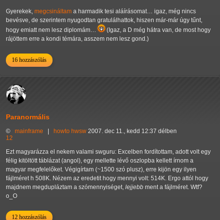
Gyerekek,
megcsináltam
a harmadik tesi aláírásomat… igaz, még nincs
bevésve, de szerintem nyugodtan gratulálhattok, hiszen már-már úgy tűnt,
hogy emiatt nem lesz diplomám…
(Igaz, a D még hátra van, de most hogy
rájöttem erre a kondi témára, asszem nem lesz gond.)
16 hozzászólás
Paranormális
©
mainframe
|
howto
hwsw
2007. dec 11., kedd 12:37 délben
12
Ezt magyarázza el nekem valami swguru: Excelben fordítottam, adott volt egy
félig kitöltött táblázat (angol), egy mellette lévő oszlopba kellett írnom a
magyar megfelelőket. Végigírtam (~1500 szó plusz), erre kijön egy ilyen
fájlméret h 508K. Nézem az eredetit hogy mennyi volt: 514K. Ergo attól hogy
majdnem megdupláztam a szómennyiséget,
lejjebb
ment a fájlméret. Wtf?
o_O
12 hozzászólás