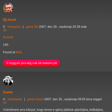
IQ-teszt
©
Haszprus
|
game
life
2007. dec 30., vasárnap 20:39 este
36
IQ-teszt
140.
Found at
Mefi
.
A bejegyzés java még csak ide kattintva jön
Game
©
mainframe
|
game
hwsw
2007. dec 30., vasárnap 09:05 kora reggel
16
A kérdésem arra irányul, hogy lenne-e igény játékok ajánlójára, kritikájára,