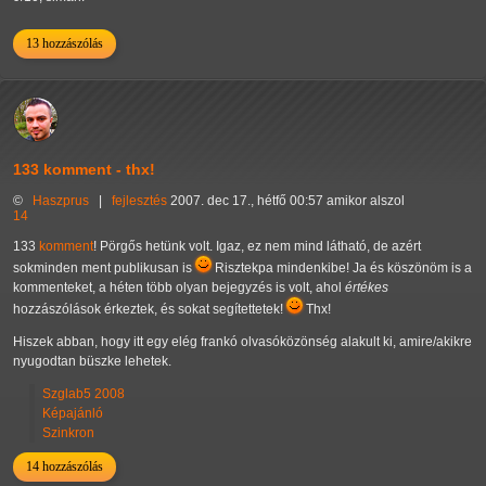
13 hozzászólás
133 komment - thx!
©
Haszprus
|
fejlesztés
2007. dec 17., hétfő 00:57 amikor alszol
14
133
komment
! Pörgős hetünk volt. Igaz, ez nem mind látható, de azért
sokminden ment publikusan is
Risztekpa mindenkibe! Ja és köszönöm is a
kommenteket, a héten több olyan bejegyzés is volt, ahol
értékes
hozzászólások érkeztek, és sokat segítettetek!
Thx!
Hiszek abban, hogy itt egy elég frankó olvasóközönség alakult ki, amire/akikre
nyugodtan büszke lehetek.
Szglab5 2008
Képajánló
Szinkron
14 hozzászólás