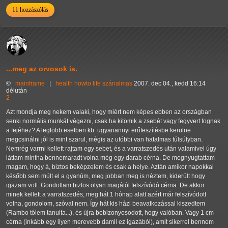
11 hozzászólás
...meg az orvosok is.
©
mainframe
|
health
howto
life
szánalmas
2007. dec 04., kedd 16:14
délután
2
Azt mondja meg nekem valaki, hogy miért nem képes ebben az országban
senki normális munkát végezni, csak ha kitömik a zsebét vagy fegyvert fognak
a fejéhez? A legtöbb esetben kb. ugyanannyi erőfeszítésbe kerülne
megcsinálni jól is mint szarul, mégis az utóbbi van hatalmas túlsúlyban.
Nemrég varrni kellett rajtam egy sebet, és a varratszedés után valamivel úgy
láttam mintha bennemaradt volna még egy darab cérna. De megnyugtattam
magam, hogy á, biztos beképzelem és csak a helye. Aztán amikor napokkal
később sem múlt el a gyanúm, meg jobban meg is néztem, kiderült hogy
igazam volt. Gondoltam biztos olyan magától felszívódó cérna. De akkor
minek kellett a varratszedés, meg hát 1 hónap alatt azért már felszívódott
volna, gondolom, szóval nem. Így hát kis házi beavatkozással kiszedtem
(Rambo tőlem tanulta...), és újra bebizonyosodott, hogy valóban. Vagy 1 cm
cérna (inkább egy ilyen merevebb damil ez igazából), amit sikerrel bennem