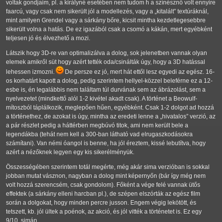
voltak gondjaim, pl. a királyné esetében nem tudom h a színésznő volt ennyire
faarcú, vagy csak nem sikerült jól a modellezés, vagy a
kitalált
textúráknál,
mint amilyen Grendel vagy a sárkány bőre, kicsit mintha kezdetlegesebbre
sikerült volna a hatás. De ez igazából csak a csomó a kákán, mert egyébként
teljesen jó és élvezhető a mozi.
Látszik hogy 3D-re van optimalizálva a dolog, sok jelenetben vannak olyan
elemek amikről süt hogy azért tették oda/csinálták úgy, hogy a 3D hatással
lehessen izmozni.
De persze ez jó, mert hát ettől lesz egyedi az egész. 16-
os korhatárt kapott a dolog, pedig szerintem hellyel-közzel beleférne ez a 12-
esbe is, én legalábbis nem találtam túl durvának sem az ábrázolást, sem a
nyelvezetet (mindkettő alól 1-2 kivétel akadt csak). A történet a Beowulf-
mítoszból táplálkozik, meglepően hűen, egyébként. Csak 1-2 dolgot ad hozzá
a történethez, de azokat is úgy, mintha az eredeti lenne a
hivatalos
verzió, az
a pár részlet pedig a háttérben megbúvó titok, ami nem került bele a
legendákba (tehát nem kell a 300-ban látható vad elrugaszkodásokra
számítani). Van némi óangol is benne, ha jól éreztem, kissé lebutítva, hogy
azért a nézőknek legyen egy kis sikerélményük.
Összességében szerintem totál megérte, még akár sima verzióban is sokkal
jobban mutat vásznon, nagyban a dolog mint képernyőn (bár így még nem
volt hozzá szerencsém, csak gondolom). Főként a vége felé vannak ütős
effektek (a sárkány elleni harcban pl.), de szépen elszórták az egész film
során a dolgokat, hogy minden percre jusson. Engem végig lekötött, és
tetszett, kb. jól ültek a poénok, az akció, és jól vitték a történetet is. Ez egy
9/10, simán.