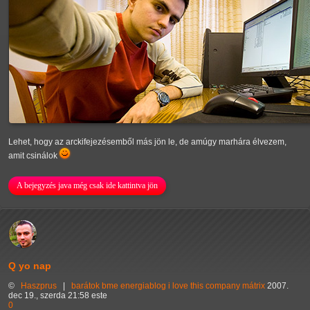
Lehet, hogy az arckifejezésemből más jön le, de amúgy marhára élvezem,
amit csinálok
A bejegyzés java még csak ide kattintva jön
Q yo nap
©
Haszprus
|
barátok
bme
energiablog
i love this company
mátrix
2007.
dec 19., szerda 21:58 este
0