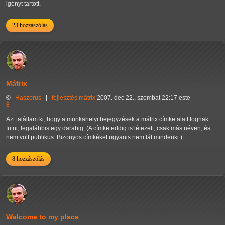
igényt tartott.
23 hozzászólás
Mátrix
©
Haszprus
|
fejlesztés
mátrix
2007. dec 22., szombat 22:17 este
8
Azt találtam ki, hogy a munkahelyi bejegyzések a mátrix címke alatt fognak
futni, legalábbis egy darabig. (A címke eddig is létezett, csak más néven, és
nem volt publikus. Bizonyos címkéket ugyanis nem lát mindenki.)
8 hozzászólás
Welcome to my place