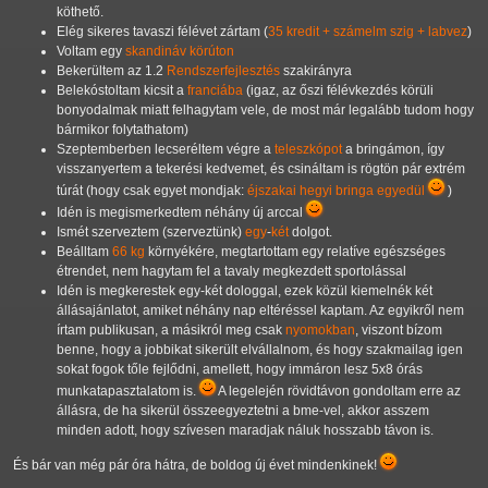
köthető.
Elég sikeres tavaszi félévet zártam (
35 kredit + számelm szig + labvez
)
Voltam egy
skandináv körúton
Bekerültem az 1.2
Rendszerfejlesztés
szakirányra
Belekóstoltam kicsit a
franciába
(igaz, az őszi félévkezdés körüli
bonyodalmak miatt felhagytam vele, de most már legalább tudom hogy
bármikor folytathatom)
Szeptemberben lecseréltem végre a
teleszkópot
a bringámon, így
visszanyertem a tekerési kedvemet, és csináltam is rögtön pár extrém
túrát (hogy csak egyet mondjak:
éjszakai hegyi bringa egyedül
)
Idén is megismerkedtem néhány új arccal
Ismét szerveztem (szerveztünk)
egy
-
két
dolgot.
Beálltam
66 kg
környékére, megtartottam egy relatíve egészséges
étrendet, nem hagytam fel a tavaly megkezdett sportolással
Idén is megkerestek egy-két dologgal, ezek közül kiemelnék két
állásajánlatot, amiket néhány nap eltéréssel kaptam. Az egyikről nem
írtam publikusan, a másikról meg csak
nyomokban
, viszont bízom
benne, hogy a jobbikat sikerült elvállalnom, és hogy szakmailag igen
sokat fogok tőle fejlődni, amellett, hogy immáron lesz 5x8 órás
munkatapasztalatom is.
A legelején rövidtávon gondoltam erre az
állásra, de ha sikerül összeegyeztetni a bme-vel, akkor asszem
minden adott, hogy szívesen maradjak náluk hosszabb távon is.
És bár van még pár óra hátra, de boldog új évet mindenkinek!