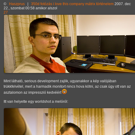
©
Haszprus
|
350d
fotózás
i love this company
mátrix
történelem
2007. dec
22., szombat 00:58 amikor alszol
27
Mint látható, serious development zajlik, ugyanakkor a kép valójában
trükkfelvétel, mert a harmadik monitort nincs hova kötni, az csak úgy ott van az
asztalomon az impresszió kedvéért
Itt van helyette egy worldshot a melóról: