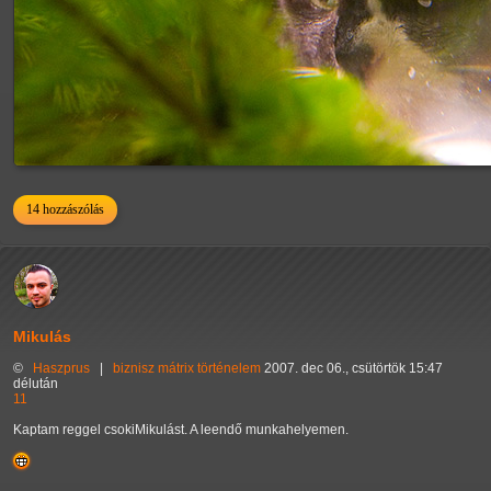
14 hozzászólás
Mikulás
©
Haszprus
|
biznisz
mátrix
történelem
2007. dec 06., csütörtök 15:47
délután
11
Kaptam reggel csokiMikulást. A leendő munkahelyemen.