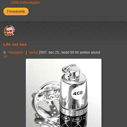
2006 évösszegzés
9 hozzászólás
Life not sux
©
Haszprus
|
hwsw
2007. dec 25., kedd 00:46 amikor alszol
14