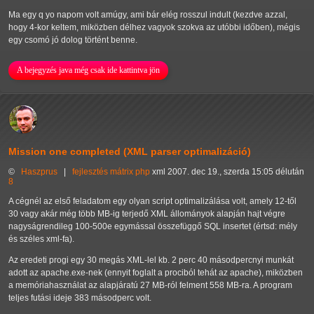
Ma egy q yo napom volt amúgy, ami bár elég rosszul indult (kezdve azzal,
hogy 4-kor keltem, miközben délhez vagyok szokva az utóbbi időben), mégis
egy csomó jó dolog történt benne.
A bejegyzés java még csak ide kattintva jön
Mission one completed (XML parser optimalizáció)
©
Haszprus
|
fejlesztés
mátrix
php
xml
2007. dec 19., szerda 15:05 délután
8
A cégnél az első feladatom egy olyan script optimalizálása volt, amely 12-től
30 vagy akár még több MB-ig terjedő XML állományok alapján hajt végre
nagyságrendileg 100-500e egymással összefüggő SQL insertet (értsd: mély
és széles xml-fa).
Az eredeti progi egy 30 megás XML-lel kb. 2 perc 40 másodpercnyi munkát
adott az apache.exe-nek (ennyit foglalt a prociból tehát az apache), miközben
a memóriahasználat az alapjáratú 27 MB-ról felment 558 MB-ra. A program
teljes futási ideje 383 másodperc volt.