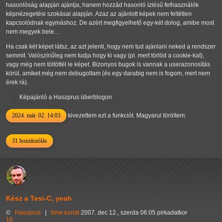
hasonlóság alapján ajánlja, hanem hozzád hasonló ízlésű felhasználók
képnézegetési szokásai alapján. Azaz az ajánlott képek nem feltétlen
kapcsolódnak egymáshoz. De azért megfigyelhető egy-két dolog, amibe most
nem megyek bele…
Ha csak két képet látsz, az azt jelenti, hogy nem tud ajánlani neked a rendszer
semmit. Valószínűleg nem tudja hogy ki vagy (pl. mert törlöd a cookie-kat),
vagy még nem töltöttél le képet. Bizonyos bugok is vannak a userazonosítás
körül, amiket még nem debugoltam (és egy darabig nem is fogom, mert nem
érek rá).
Képajánló a Haszprus überblogon
2024. már. 02. 14:03
kivezettem ezt a funkciót. Magyarul töröltem.
31 hozzászólás
Kész a Tesi-C, yeah
©
Haszprus
|
bme
kondi
2007. dec 12., szerda 06:05 pirkadatkor
16