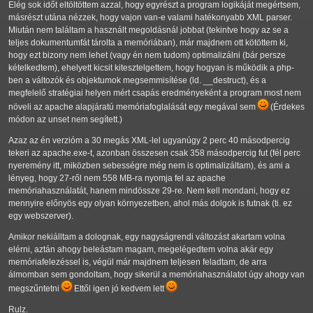
Elég sok időt eltöltöttem azzal, hogy egyrészt a program logikáját megértsem,
másrészt utána nézzek, hogy vajon van-e valami hatékonyabb XML parser.
Miután nem találtam a használt megoldásnál jobbat (tekintve hogy az se a
teljes dokumentumfát tárolta a memóriában), már majdnem ott kötöttem ki,
hogy ezt bizony nem lehet (vagy én nem tudom) optimalizálni (bár persze
kételkedtem), ehelyett kicsit kitesztelgettem, hogy hogyan is működik a php-
ben a változók és objektumok megsemmisítése (ld. __destruct), és a
megfelelő stratégiai helyen mért csapás eredményeként a program most nem
növeli az apache alapjáratú memóriafoglalását egy megával sem
(Érdekes
módon az unset nem segített.)
Azaz az én verzióm a 30 megás XML-lel ugyanúgy 2 perc 40 másodpercig
tekeri az apache.exe-t, azonban összesen csak 358 másodpercig fut (fél perc
nyeremény itt, miközben sebességre még nem is optimalizáltam), és ami a
lényeg, hogy 27-ről nem 558 MB-ra nyomja fel az apache
memóriahasználatát, hanem mindössze 29-re. Nem kell mondani, hogy ez
mennyire előnyös egy olyan környezetben, ahol más dolgok is futnak (ti. ez
egy webszerver).
Amikor nekiálltam a dolognak, egy nagyságrendi változást akartam volna
elérni, aztán ahogy beleástam magam, megelégedtem volna akár egy
memóriafelezéssel is, végül már majdnem teljesen feladtam, de arra
álmomban sem gondoltam, hogy sikerül a memóriahasználatot úgy ahogy van
megszűntetni
Ettől igen jó kedvem lett
Rulz.