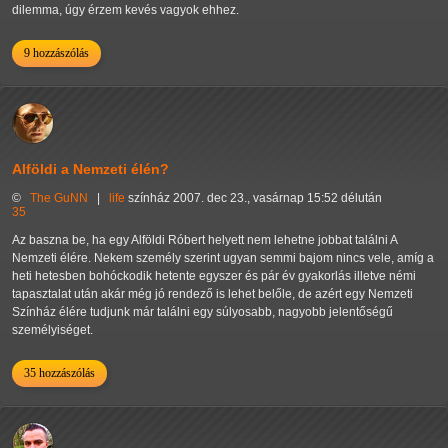
dilemma, úgy érzem kevés vagyok ehhez.
9 hozzászólás
Alföldi a Nemzeti élén?
©
The GuNN
|
life
színház
2007. dec 23., vasárnap 15:52 délután
35
Az baszna be, ha egy Alföldi Róbert helyett nem lehetne jobbat találni A
Nemzeti élére. Nekem személy szerint ugyan semmi bajom nincs vele, amíg a
heti hetesben bohóckodik hetente egyszer és pár év gyakorlás illetve némi
tapasztalat után akár még jó rendező is lehet belőle, de azért egy Nemzeti
Színház élére tudjunk már találni egy súlyosabb, nagyobb jelentőségű
személyiséget.
35 hozzászólás