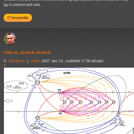
így is sietnem kell vele.
17 hozzászólás
I like it, uh-huh uh-huh
©
Haszprus
|
mátrix
2007. dec 13., csütörtök 17:56 délután
4