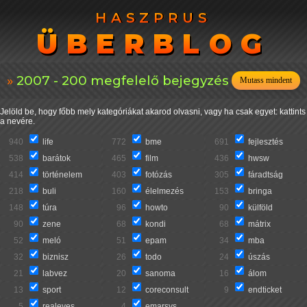
HASZPRUS
HASZPRUS
ÜBERBLOG
ÜBERBLOG
2007 - 200 megfelelő bejegyzés
Mutass mindent
Jelöld be, hogy főbb mely kategóriákat akarod olvasni, vagy ha csak egyet: kattints
a nevére.
940
life
772
bme
691
fejlesztés
538
barátok
465
film
436
hwsw
414
történelem
403
fotózás
305
fáradtság
218
buli
160
élelmezés
153
bringa
148
túra
96
howto
90
külföld
90
zene
68
kondi
68
mátrix
52
meló
51
epam
34
mba
32
biznisz
26
todo
24
úszás
21
labvez
20
sanoma
16
álom
13
sport
12
coreconsult
9
endticket
5
realeyes
4
emarsys