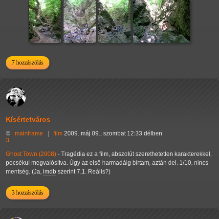
7 hozzászólás
Kísértetváros
©
mainframe
|
film
2009. máj 09., szombat 12:33 délben
3
Ghost Town (2008)
- Tragédia ez a film, abszolút szerethetetlen karakterekkel,
pocsékul megvalósítva. Úgy az első harmadáig bírtam, aztán del. 1/10, nincs
mentség. (Ja,
imdb
szerint 7,1. Reális?)
3 hozzászólás