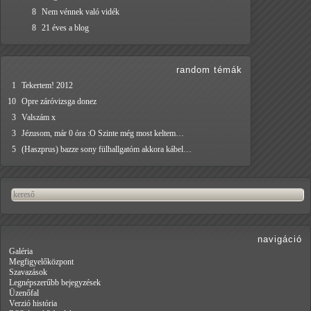
8
Nem vénnek való vidék
8
21 éves a blog
random témák
1
Tekertem! 2012
10
Opre záróvizsga donez
3
Valszám x
3
Jézusom, már 0 óra :O Szinte még most keltem…
5
(Haszprus) bazze sony fülhallgatóm akkora kábel…
navigáció
Galéria
Megfigyelőközpont
Szavazások
Legnépszerűbb bejegyzések
Üzenőfal
Verzió história