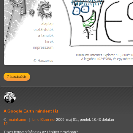
7 hozzászólás
A Google Earth mindent lát
©
mainframe
|
bme
l0lzor
net
2009. máj 01., péntek 18:43 délután
12
Titkos fegyverkísérletek az I épület tornyában?