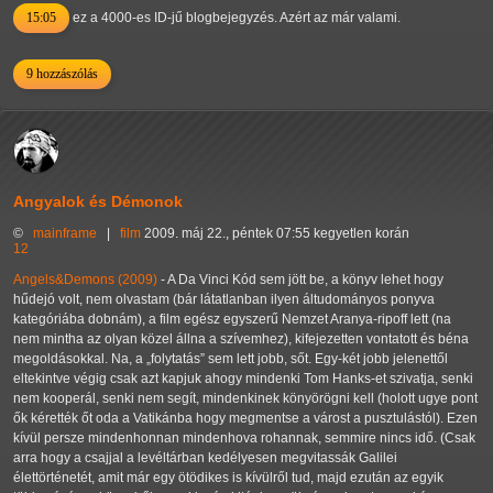
15:05
ez a 4000-es ID-jű blogbejegyzés. Azért az már valami.
9 hozzászólás
Angyalok és Démonok
©
mainframe
|
film
2009. máj 22., péntek 07:55 kegyetlen korán
12
Angels&Demons (2009)
- A Da Vinci Kód sem jött be, a könyv lehet hogy
hűdejó volt, nem olvastam (bár látatlanban ilyen áltudományos ponyva
kategóriába dobnám), a film egész egyszerű Nemzet Aranya-ripoff lett (na
nem mintha az olyan közel állna a szívemhez), kifejezetten vontatott és béna
megoldásokkal. Na, a
folytatás
sem lett jobb, sőt. Egy-két jobb jelenettől
eltekintve végig csak azt kapjuk ahogy mindenki Tom Hanks-et szivatja, senki
nem kooperál, senki nem segít, mindenkinek könyörögni kell (holott ugye pont
ők kérették őt oda a Vatikánba hogy megmentse a várost a pusztulástól). Ezen
kívül persze mindenhonnan mindenhova rohannak, semmire nincs idő. (Csak
arra hogy a csajjal a levéltárban kedélyesen megvitassák Galilei
élettörténetét, amit már egy ötödikes is kívülről tud, majd ezután az egyik