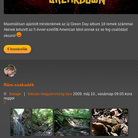
Maximálisan ajánlott mindenkinek az új Green Day album 18 remek számmal.
Akinek tetszett az 5 évvel ezelőtti American Idiot annak ez se fog csalódást
okozni!
6 hozzászólás
Rám-szakadék
©
Balage
|
fotózás
magyarország
túra
2009. máj 10., vasárnap 09:05 kora
reggel
7