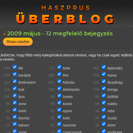
HASZPRUS
HASZPRUS
ÜBERBLOG
ÜBERBLOG
2009 május - 12 megfelelő bejegyzés
Mutass mindent
Jelöld be, hogy főbb mely kategóriákat akarod olvasni, vagy ha csak egyet: kattints
a nevére.
940
life
772
bme
691
fejlesztés
538
barátok
465
film
436
hwsw
414
történelem
403
fotózás
305
fáradtság
218
buli
160
élelmezés
153
bringa
148
túra
96
howto
90
külföld
90
zene
68
kondi
68
mátrix
52
meló
51
epam
34
mba
32
biznisz
26
todo
24
úszás
21
labvez
20
sanoma
16
álom
13
sport
12
coreconsult
9
endticket