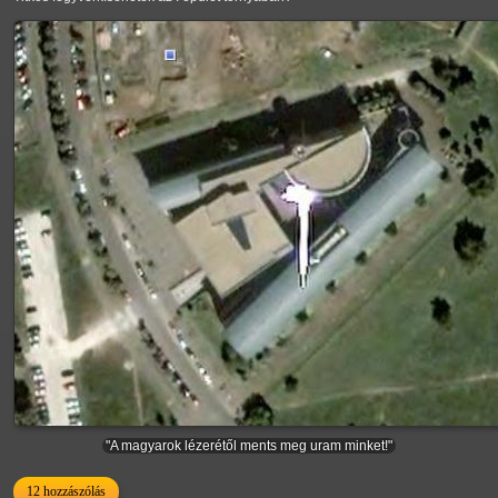
"A magyarok lézerétől ments meg uram minket!"
12 hozzászólás