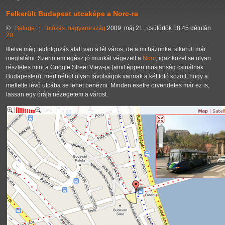
Felkerült Budapest utcaképe a Norc-ra
©
Balage
|
fotózás
magyarország
2009. máj 21., csütörtök 18:45 délután
20
Illetve még feldolgozás alatt van a fél város, de a mi házunkat sikerült már
megtalálni. Szerintem egész jó munkát végezett a
Norc
, igaz közel se olyan
részletes mint a Google Street View-ja (amit éppen mostanság csinálnak
Budapesten), mert néhol olyan távolságok vannak a két fotó között, hogy a
mellette lévő utcába se lehet benézni. Minden esetre örvendetes már ez is,
lassan egy órája nézegetem a várost.