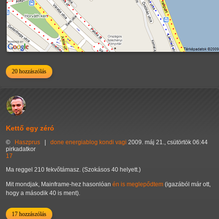
20 hozzászólás
Kettő egy zéró
©
Haszprus
|
done
energiablog
kondi
vagi
2009. máj 21., csütörtök 06:44
pirkadatkor
17
Ma reggel 210 fekvőtámasz. (Szokásos 40 helyett.)
Mit mondjak, Mainframe-hez hasonlóan
én is meglepődtem
(igazából már ott,
hogy a második 40 is ment).
17 hozzászólás