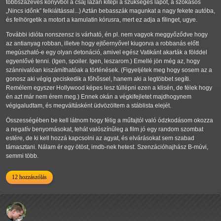
többszázéves könyvből a csaj lazán kitépi a szükséges lapot, a szokásos
Nincs időnk
felkiáltással...) Aztán bebasszák magunkat a nagy fekete autóba,
és felhörgetik a motort a kamulatin kórusra, mert ez adja a fílinget, ugye.
További idióta nonszensz is várható, én pl. nem vagyok meggyőződve hogy
az antianyag robban, illetve hogy ejtőernyővel kiugorva a robbanás előtt
megúszható-e egy olyan detonáció, amivel egész Vatikánt akarták a földdel
egyenlővé tenni. (Igen, spoiler. Igen, leszarom.) Emellé jön még az, hogy
szánnivalóan kiszámíthatóak a történések. (Figyeljétek meg hogy sosem az a
gonosz aki végig geciskedik a főhőssel, hanem aki a legtöbbet segíti.
Remélem egyszer Hollywood képes lesz túllépni ezen a klisén, de félek hogy
én azt már nem érem meg.) Ennek okán a végkifejletet majdhogynem
végigaludtam, és megváltásként üdvözöltem a stáblista elejét.
Összességében be kell látnom hogy félig a műfajtól való ódzkodásom okozza
a negatív benyomásokat, tehát valószínűleg a film jó egy random szombat
estére, de ki kell hozzá kapcsolni az agyat, és elvárásokat sem szabad
támasztani. Nálam ér egy ötöst, imdb-nek hetest. Szenzációhajhász B-múvi,
semmi több.
12 hozzászólás