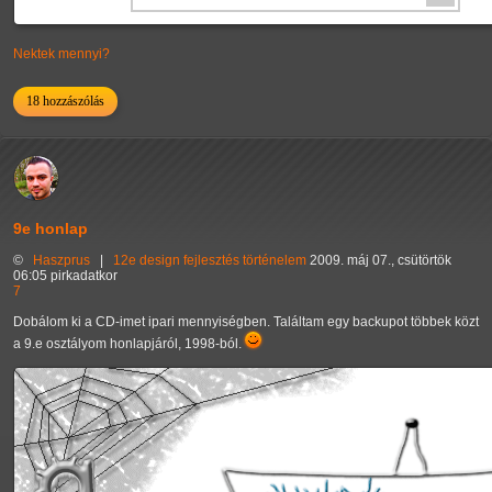
Nektek mennyi?
18 hozzászólás
9e honlap
©
Haszprus
|
12e
design
fejlesztés
történelem
2009. máj 07., csütörtök
06:05 pirkadatkor
7
Dobálom ki a CD-imet ipari mennyiségben. Találtam egy backupot többek közt
a 9.e osztályom honlapjáról, 1998-ból.