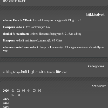
RSS értesítő feedek
lájkkirályok
adamo
,
Orca
és
VDavid
kedveli Haszprus
bejegyzését: Blog fixed!
Haszprus
kedveli Orca
kommentjét: Yay
dankoi
és
mainframe
kedveli Haszprus
bejegyzését: 21 éves a blog
Haszprus
kedveli mainframe
kommentjét: #5 Miért
adamo
és
mainframe
kedveli Haszprus
kommentjét: #3, eléggé emeletes csúcskirályság
volt
kategóriák
fejlesztés
blog
buli
life
ai
bringa
fotózás
sport
archívum
2026
01
02
03
04
05
06
07
08
2025
2024
2023