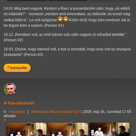
14:01 Még bent vagyok. Kérdezi a főarc a prezentációm után, hogy
és ebből
mi működik?
- mondom
minden amit elmondtam, az működik, és ennél még
sokkal több is
. Le volt nyűgözve
Külön örült, hogy éles rendszer alá is
be fogom tolni a nyáron. (Person #1)
15:12
Rendben volt, az első három srác után nagyon jó előadást tartottál.
(Person #2)
16:03
Orulok, hogy sikered volt, a fiuk is mondtak, hogy eros volt az anyagod.
Gratulalok!
(Person #3)
7 hozzászólás
A franciázásról
©
Haszprus
|
élelmezés
fotózás
mátrix
w170
2009. máj 16., szombat 17:05
délután
0