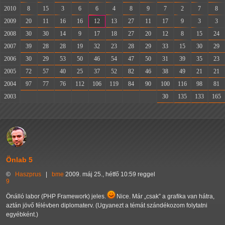
2010
8
15
3
6
6
4
8
9
7
2
7
8
2009
20
11
16
16
12
13
27
11
17
9
3
3
2008
30
30
14
9
17
18
27
20
12
8
15
24
2007
39
28
28
19
32
23
28
29
33
15
30
29
2006
30
29
53
50
46
54
47
50
31
39
35
23
2005
72
57
40
25
37
52
82
46
38
49
21
21
2004
97
77
76
112
106
119
84
90
100
116
98
81
2003
-
-
-
-
-
-
-
-
30
135
133
165
Önlab 5
©
Haszprus
|
bme
2009. máj 25., hétfő 10:59 reggel
9
Önálló labor (PHP Framework) jeles.
Nice. Már
csak
a grafika van hátra,
aztán jövő félévben diplomaterv. (Ugyanezt a témát szándékozom folytatni
egyébként.)