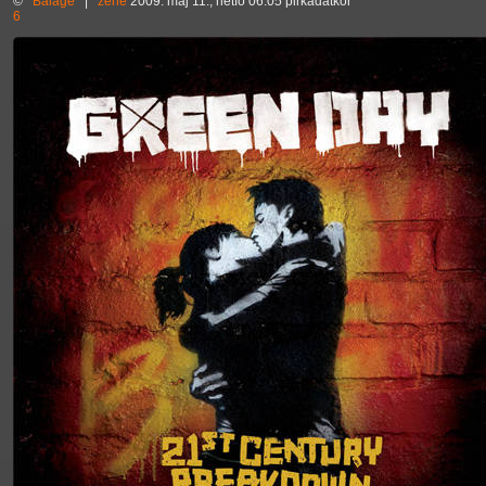
©
Balage
|
zene
2009. máj 11., hétfő 06:05 pirkadatkor
6