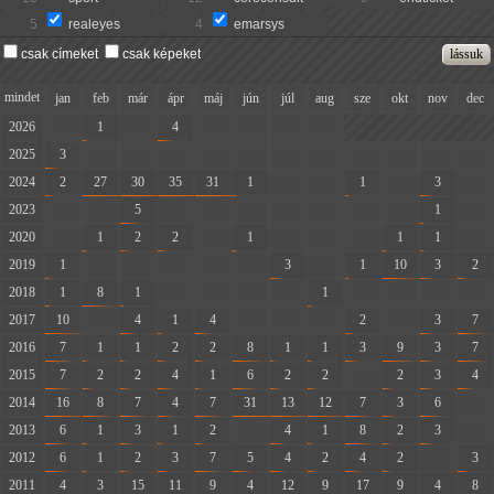
5
realeyes
4
emarsys
csak címeket
csak képeket
mindet
jan
feb
már
ápr
máj
jún
júl
aug
sze
okt
nov
dec
2026
-
1
-
4
-
-
-
-
2025
3
-
-
-
-
-
-
-
-
-
-
-
2024
2
27
30
35
31
1
-
-
1
-
3
-
2023
-
-
5
-
-
-
-
-
-
-
1
-
2020
-
1
2
2
-
1
-
-
-
1
1
-
2019
1
-
-
-
-
-
3
-
1
10
3
2
2018
1
8
1
-
-
-
-
1
-
-
-
-
2017
10
-
4
1
4
-
-
-
2
-
3
7
2016
7
1
1
2
2
8
1
1
3
9
3
7
2015
7
2
2
4
1
6
2
2
-
2
3
4
2014
16
8
7
4
7
31
13
12
7
3
6
-
2013
6
1
3
1
2
-
4
1
8
2
3
-
2012
6
1
2
3
7
5
4
2
4
2
-
3
2011
4
3
15
11
9
4
12
9
17
9
4
8