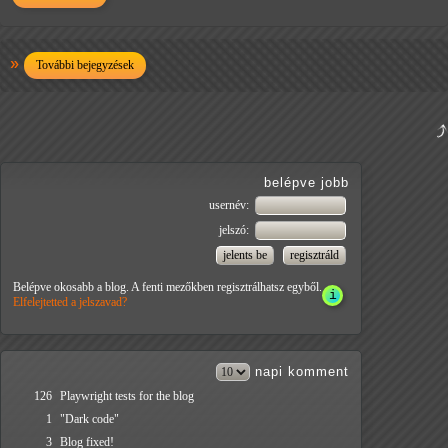
További bejegyzések
belépve jobb
usernév:
jelszó:
Belépve okosabb a blog. A fenti mezőkben regisztrálhatsz egyből.
Elfelejtetted a jelszavad?
napi
komment
126
Playwright tests for the blog
1
"Dark code"
3
Blog fixed!