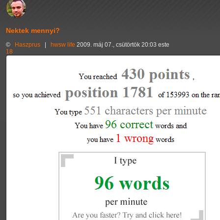
Nektek mennyi?
©
Haszprus
|
hwsw
life
2009. máj 07., csütörtök 20:03 este
18