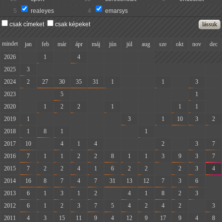
5
realeyes
4
emarsys
csak címeket
csak képeket
mindet
jan
feb
már
ápr
máj
jún
júl
aug
sze
okt
nov
dec
2026
-
1
-
4
-
-
-
-
2025
3
-
-
-
-
-
-
-
-
-
-
-
2024
2
27
30
35
31
1
-
-
1
-
3
-
2023
-
-
5
-
-
-
-
-
-
-
1
-
2020
-
1
2
2
-
1
-
-
-
1
1
-
2019
1
-
-
-
-
-
3
-
1
10
3
2
2018
1
8
1
-
-
-
-
1
-
-
-
-
2017
10
-
4
1
4
-
-
-
2
-
3
7
2016
7
1
1
2
2
8
1
1
3
9
3
7
2015
7
2
2
4
1
6
2
2
-
2
3
4
2014
16
8
7
4
7
31
13
12
7
3
6
-
2013
6
1
3
1
2
-
4
1
8
2
3
-
2012
6
1
2
3
7
5
4
2
4
2
-
3
2011
4
3
15
11
9
4
12
9
17
9
4
8