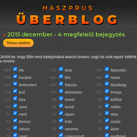
HASZPRUS
HASZPRUS
ÜBERBLOG
ÜBERBLOG
2015 december - 4 megfelelő bejegyzés
Mutass mindent
Jelöld be, hogy főbb mely kategóriákat akarod olvasni, vagy ha csak egyet: kattints
a nevére.
940
life
772
bme
691
fejlesztés
538
barátok
465
film
436
hwsw
414
történelem
403
fotózás
305
fáradtság
218
buli
160
élelmezés
153
bringa
148
túra
96
howto
90
külföld
90
zene
68
kondi
68
mátrix
52
meló
51
epam
34
mba
32
biznisz
26
todo
24
úszás
21
labvez
20
sanoma
16
álom
13
sport
12
coreconsult
9
endticket