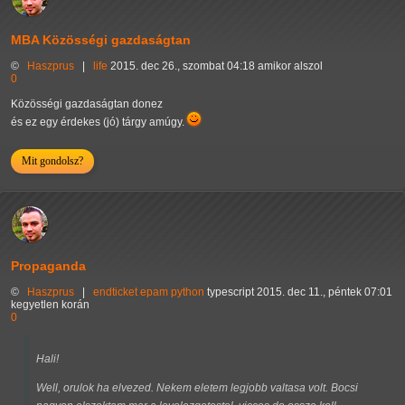
MBA Közösségi gazdaságtan
©
Haszprus
|
life
2015. dec 26., szombat 04:18 amikor alszol
0
Közösségi gazdaságtan donez
és ez egy érdekes (jó) tárgy amúgy.
Mit gondolsz?
Propaganda
©
Haszprus
|
endticket
epam
python
typescript
2015. dec 11., péntek 07:01
kegyetlen korán
0
Hali!
Well, orulok ha elvezed. Nekem eletem legjobb valtasa volt. Bocsi