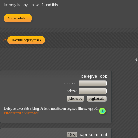
I'm very happy that we found this.
Mit gondolsz?
További bejegyzések
belépve jobb
usernév:
jelszó:
Belépve okosabb a blog. A fenti mezőkben regisztrálhatsz egyből.
Elfelejtetted a jelszavad?
napi
komment