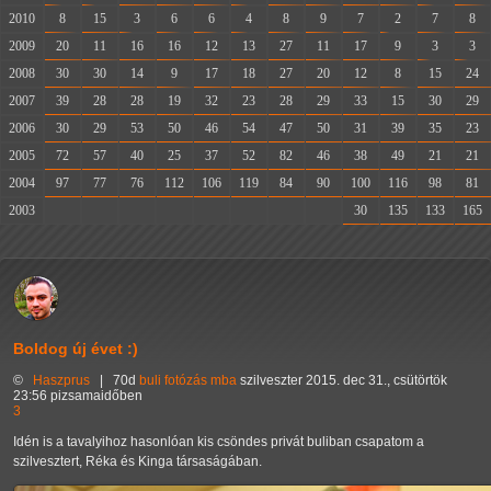
2010
8
15
3
6
6
4
8
9
7
2
7
8
2009
20
11
16
16
12
13
27
11
17
9
3
3
2008
30
30
14
9
17
18
27
20
12
8
15
24
2007
39
28
28
19
32
23
28
29
33
15
30
29
2006
30
29
53
50
46
54
47
50
31
39
35
23
2005
72
57
40
25
37
52
82
46
38
49
21
21
2004
97
77
76
112
106
119
84
90
100
116
98
81
2003
-
-
-
-
-
-
-
-
30
135
133
165
Boldog új évet :)
©
Haszprus
|
70d
buli
fotózás
mba
szilveszter
2015. dec 31., csütörtök
23:56 pizsamaidőben
3
Idén is a tavalyihoz hasonlóan kis csöndes privát buliban csapatom a
szilvesztert, Réka és Kinga társaságában.