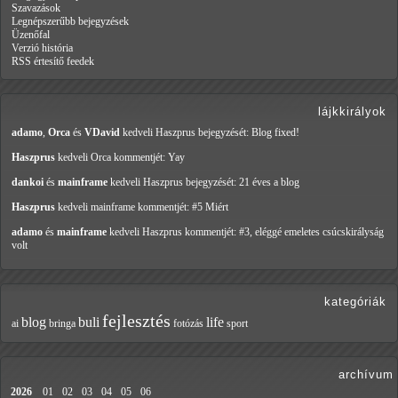
Szavazások
Legnépszerűbb bejegyzések
Üzenőfal
Verzió história
RSS értesítő feedek
lájkkirályok
adamo
,
Orca
és
VDavid
kedveli Haszprus
bejegyzését: Blog fixed!
Haszprus
kedveli Orca
kommentjét: Yay
dankoi
és
mainframe
kedveli Haszprus
bejegyzését: 21 éves a blog
Haszprus
kedveli mainframe
kommentjét: #5 Miért
adamo
és
mainframe
kedveli Haszprus
kommentjét: #3, eléggé emeletes csúcskirályság
volt
kategóriák
fejlesztés
blog
buli
life
ai
bringa
fotózás
sport
archívum
2026
01
02
03
04
05
06