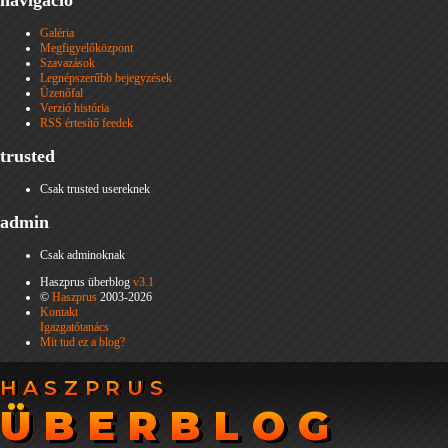
navigáció
Galéria
Megfigyelőközpont
Szavazások
Legnépszerűbb bejegyzések
Üzenőfal
Verzió história
RSS értesítő feedek
trusted
Csak trusted usereknek
admin
Csak adminoknak
Haszprus überblog
v3.1
©
Haszprus
2003-2026
Kontakt
Igazgatótanács
Mit tud ez a blog?
HASZPRUS
HASZPRUS
ÜBERBLOG
ÜBERBLOG