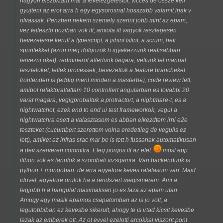
nagyon elszoktam mar a levelezgetestol, vicces de ossze kell
gyujteni az erot arra h egy egysorosnal hosszabb valamit irjak v
olvassak. Penzben nekem szemely szerint jobb mint az epam,
vez fejleszto poziban vok itt, amiota itt vagyok reszlegesen
bevezetesre kerult a typescript, a jshint tslint, a scrum, heti
sprintekkel (azon meg dolgozok h igyekezzunk realisabban
tervezni oket), redminerol attertunk taigara, vettunk fel manual
teszteloket, lettek processek, bevezettuk a feature brancheket
frontenden is (eddig ment minden a masterbe), code review lett,
amibol refaktoraltattam 10 controllert angularban es tovabbi 20
varat magara, vegigprobaltuk a protractort, a nightmare-t, es a
nightwatchot, ezek end to end ui test frameworkok, vegul a
nightwatchra esett a valasztasom es abban elkezdtem irni e2e
teszteket (cucumbert szerettem volna eredetileg de vegulis ez
lett), amiket az infras srac mar be is tett h fussanak automatikusan
a dev szerveren commitra. Eleg porgos itt az elet.
most epp
itthon vok es tanulok a szombati vizsgamra. Van backendunk is
python + mongoban, de arra egyelore keves ralatasom van. Majd
idovel, egyelore orulok ha a rendszert megismerem. Ami a
legjobb h a hangulat maximalisan jo es laza az epam utan.
Amugy egy masik epamos csapatomban az is jo volt, a
legutobbiban ez kevesbe sikerult, ahogy te is irtad kicsit kevesbe
lazak az emberek ott. Az ot evvel ezelotti arcokkal viszont pont