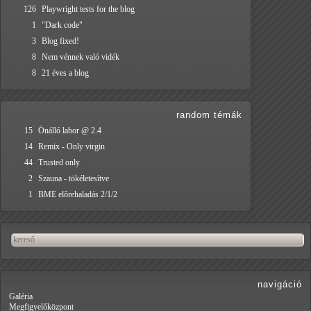
126
Playwright tests for the blog
1
"Dark code"
3
Blog fixed!
8
Nem vénnek való vidék
8
21 éves a blog
random témák
15
Önálló labor @ 2.4
14
Remix - Only virgin
44
Trusted only
2
Szauna - tökéletesítve
1
BME előrehaladás 2/1/2
navigáció
Galéria
Megfigyelőközpont