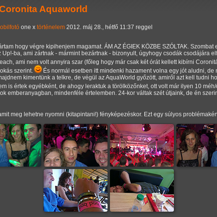
 Coronita Aquaworld
obilfotó
one x
történelem
2012. máj 28., hétfő 11:37 reggel
lig vártam hogy végre kipihenjem magamat. ÁM AZ ÉGIEK KÖZBE SZÓLTAK. Szombat e
 az Up!-ba, ami zártnak - mármint bezártnak - bizonyult, úgyhogy csodák csodájára 
ach, ami nem volt annyira szar (főleg hogy már csak két órát kellett kibírni Coronit
szokás szerint.
És normál esetben itt mindenki hazament volna egy jót aludni, de 
jdnem kimentünk a telkre, de végül az AquaWorld győzött, amiről azt kell tudni h
m is értek egyébként, de ahogy leraktuk a törölközőnket, ott volt már ilyen 10 mé
gok emberanyagban, mindenféle értelemben. 24-kor váltak szét útjaink, de én szeri
it meg lehetne nyomni (kitapintani!) fényképezéskor. Ezt egy súlyos problémaként