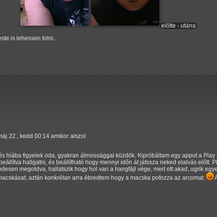
előtte - utána
te is lehessen tolni...
áj 22., kedd 00:14 amikor alszol
és hiába figyelek oda, gyakran álmossággal küzdök. Kipróbáltam egy appot a Play
eállítva hallgatni, és beállítható hogy mennyi időn át játssza neked elalvás előtt. 
desen megoldva, hallatszik hogy hol van a hangfájl vége, mert ott akad, ugrik egy
 macskásat, aztán konkrétan arra ébredtem hogy a macska pofozza az arcomat.
A