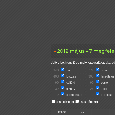
2012 május - 7 megfele
Jelöld be, hogy főbb mely kategóriákat akarod 
940
life
772
bme
403
fotózás
305
fáradtság
90
külföld
90
zene
32
biznisz
26
todo
12
coreconsult
9
endticket
csak címeket
csak képeket
mindet
jan
feb