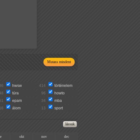
Mutass mindent
36
hwsw
414
történelem
48
túra
96
howto
51
epam
34
mba
16
álom
13
sport
ze
okt
nov
dec