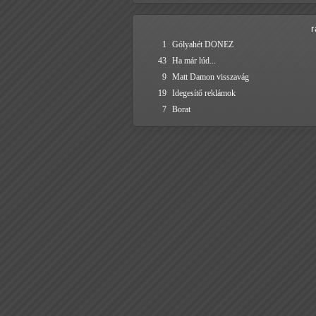
1
Gólyahét DONEZ
43
Ha már lúd...
9
Matt Damon visszavág
19
Idegesítő reklámok
7
Borat