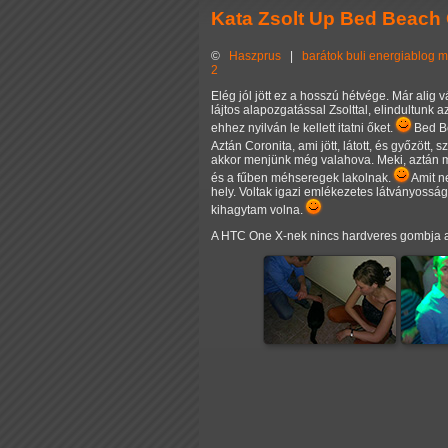
Kata Zsolt Up Bed Beach
©
Haszprus
|
barátok
buli
energiablog
m
2
Elég jól jött ez a hosszú hétvége. Már a
lájtos alapozgatással Zsolttal, elindultunk
ehhez nyilván le kellett itatni őket.
Bed Be
Aztán Coronita, ami jött, látott, és győzött, 
akkor menjünk még valahova. Meki, aztán ma
és a fűben méhseregek lakolnak.
Amit ne
hely. Voltak igazi emlékezetes látványossá
kihagytam volna.
A HTC One X-nek nincs hardveres gombja am