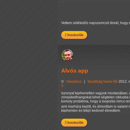
Vettem sötétedős napszemcsit direkt, hogy es
2 hozzászólás
Alvós app
©
Haszprus
|
fáradtság
hwsw
life
2012. m
3
Iszonyat kipihenetlen vagyok mostanában, 
zörejeket/hangokat lehet végtelen ciklusba b
komoly probléma, hogy a loopolás nincs ren
ami marhára bejött, és álmodtam is valami
kipihenten és tökjó kedvvel ébredtem.
3 hozzászólás