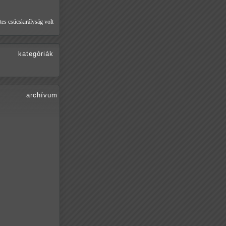
tes csúcskirályság volt
kategóriák
archívum