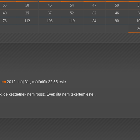
53
50
46
54
47
50
3
40
25
37
52
82
46
3
76
112
106
119
84
90
1
-
-
-
-
-
-
3
elem
2012. máj 31., csütörtök 22:55 este
, de kezdetnek nem rossz. Évek óta nem tekertem este...