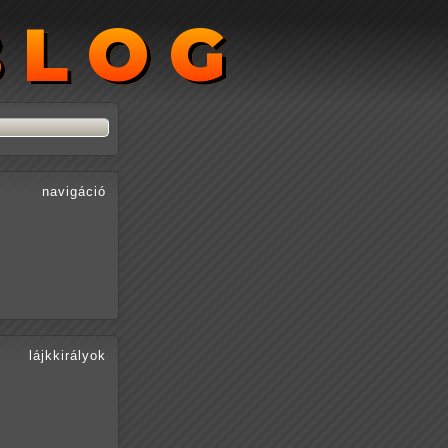
BLOG
BLOG
navigáció
lájkkirályok