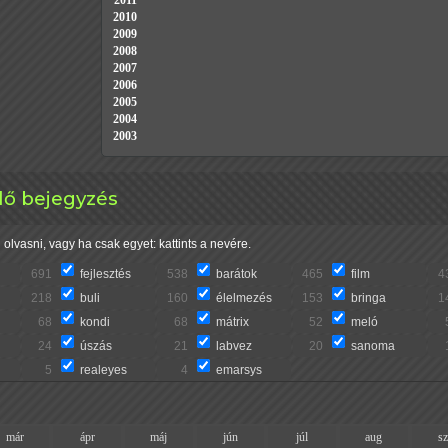
2011
2010
2009
2008
2007
2006
2005
2004
2003
lő bejegyzés
olvasni, vagy ha csak egyet: kattints a nevére.
691
fejlesztés
538
barátok
465
film
4
218
buli
160
élelmezés
153
bringa
1
68
kondi
68
mátrix
52
meló
24
úszás
21
labvez
20
sanoma
5
realeyes
4
emarsys
már
ápr
máj
jún
júl
aug
s