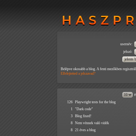
HASZP
HASZP
usernév:
jelszó:
Belépve okosabb a blog. A fenti mezőkben regisztrál
Elfelejtetted a jelszavad?
n
126
Playwright tests for the blog
1
"Dark code"
3
Blog fixed!
8
Nem vénnek való vidék
8
21 éves a blog