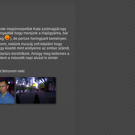
ste megünnepeltük Kata szülinapját egy
elfogadták hogy menjünk a Hajógyárira, bár
áig
), de persze heringparti keményen.
nem, nekünk muszáj volt kitalálni hogy
ogy kisebb mint amilyenre az ember számít,
h/darázs körülöttünk. Amúgy meg kellemes a
ntem a második napi alvást is simán
 felrovom neki.