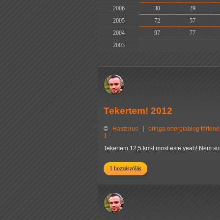
2006
30
29
2005
72
57
2004
97
77
2003
-
-
Tekertem! 2012
©
Haszprus
|
bringa
energiablog
történ
1
Tekertem 12,5 km-t most este yeah! Nem sok
1 hozzászólás