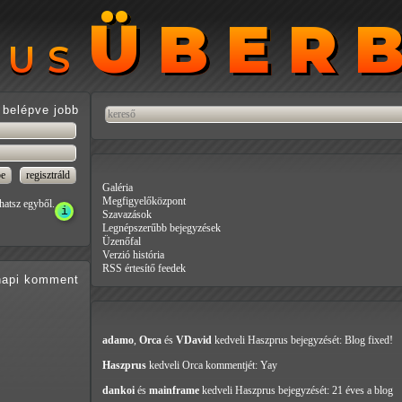
ÜBER
ÜBER
RUS
RUS
belépve jobb
Galéria
Megfigyelőközpont
hatsz egyből.
Szavazások
Legnépszerűbb bejegyzések
Üzenőfal
Verzió história
RSS értesítő feedek
api
komment
adamo
,
Orca
és
VDavid
kedveli Haszprus
bejegyzését: Blog fixed!
Haszprus
kedveli Orca
kommentjét: Yay
dankoi
és
mainframe
kedveli Haszprus
bejegyzését: 21 éves a blog