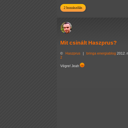
2 hozzászólás
Mit csinált Haszprus?
©
Haszprus
|
bringa
energiablog
2012. 
2
Végre! Jeah