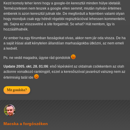
Kezd komoly teher lenni hogy a google-ön keresztül minden hülye idetalál.
Természetesen nem teszek a google ellen semmit, miután nyilván értelmes
emberek is azon keresztül jutnak ide. De megfordult a fejemben valami olyan
hogy mondjuk csak egy hétnél régebbi regisztrációval lehessen kommentelni,
stb. Sajna ez visszavetné a site forgalmát. So what? Hát nemtom, így is
hozzáállhatnék.
Az ember ha egy fórumban fasságokat olvas, akkor nem jár oda vissza. De ha
a saját írásai alatt kénytelen állandóan marhaságokba ütközni, az nem emeli
a kedvét.
Ps. ne vedd magadra, úgyse rád gondolok
Update 2005. okt. 28. 01:06
: első lépésként az oldalnak csökkentem az olah
actionre vonatkozó rankingjét, ezzel a keresőszóval javarészt valszeg nem az
értelmiség talál ide
Mit gondolsz?
Macska a forgószéken