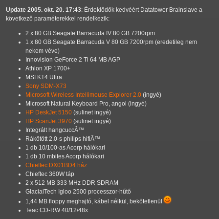
Update 2005. okt. 20. 17:43
: Érdeklődők kedvéért Datatower Brainslave a
következő paraméterekkel rendelkezik:
2 x 80 GB Seagate Barracuda IV 80 GB 7200rpm
1 x 80 GB Seagate Barracuda V 80 GB 7200rpm (eredetileg nem
nekem véve)
Innovision GeForce 2 Ti 64 MB AGP
Athlon XP 1700+
MSI KT4 Ultra
Sony SDM-X73
Microsoft Wireless Intellimouse Explorer 2.0
(ingyé)
Microsoft Natural Keyboard Pro, angol (ingyé)
HP DeskJet 5150
(sulinet ingyé)
HP ScanJet 3970
(sulinet ingyé)
Integrált hangcuccÂ™
Rákötött 2.0-s philips hifiÂ™
1 db 10/100-as Acorp hálókari
1 db 10 mbites Acorp hálókari
Chieftec DX01BD4 ház
Chieftec 360W táp
2 x 512 MB 333 MHz DDR SDRAM
GlacialTech Igloo 2500 processzor-hűtő
1,44 MB floppy meghajtó, kábel nélkül, bekötetlenül
Teac CD-RW 40/12/48x