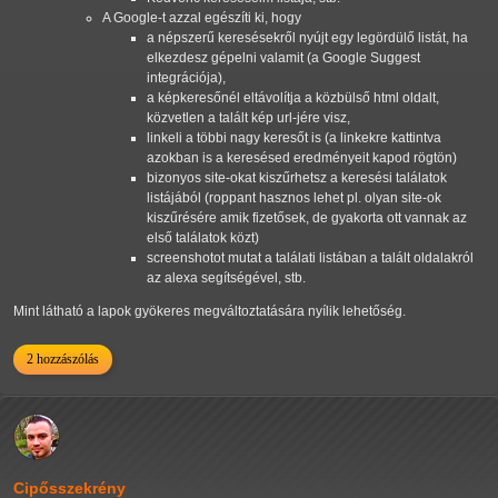
A Google-t azzal egészíti ki, hogy
a népszerű keresésekről nyújt egy legördülő listát, ha
elkezdesz gépelni valamit (a Google Suggest
integrációja),
a képkeresőnél eltávolítja a közbülső html oldalt,
közvetlen a talált kép url-jére visz,
linkeli a többi nagy keresőt is (a linkekre kattintva
azokban is a keresésed eredményeit kapod rögtön)
bizonyos site-okat kiszűrhetsz a keresési találatok
listájából (roppant hasznos lehet pl. olyan site-ok
kiszűrésére amik fizetősek, de gyakorta ott vannak az
első találatok közt)
screenshotot mutat a találati listában a talált oldalakról
az alexa segítségével, stb.
Mint látható a lapok gyökeres megváltoztatására nyílik lehetőség.
2 hozzászólás
Cipősszekrény