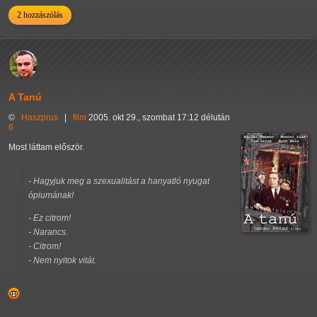
2 hozzászólás
A Tanú
©
Haszprus
|
film
2005. okt 29., szombat 17:12 délután
6
Most láttam először.
- Hagyjuk meg a szexualitást a hanyatló nyugat
ópiumának!
- Ez citrom!
- Narancs.
- Citrom!
- Nem nyitok vitát.