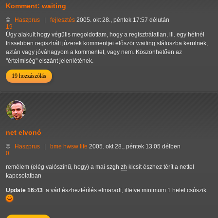
Komment: waiting
©
Haszprus
|
fejlesztés
2005. okt 28., péntek 17:57 délután
19
Úgy alakult hogy végülis megoldottam, hogy a regisztrálatlan, ill. egy hétnél
frissebben regisztrált júzerek kommentjei először waiting státuszba kerülnek,
aztán vagy jóváhagyom a kommentet, vagy nem. Köszönhetően az
"értelmiség" elszánt jelenlétének.
19 hozzászólás
net elvonó
©
Haszprus
|
bme
hwsw
life
2005. okt 28., péntek 13:05 délben
0
remélem (elég valószínű, hogy) a mai szgh
zh
kicsit észhez térít a nettel
kapcsolatban
Update 16:43
: a várt észheztérítés elmaradt, illetve minimum 1 hetet csúszik