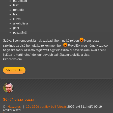
baromság
fasz
rohadtúl
faszt
kurva
alkoholista
geci
pusztúlnál
Szóval ilyen emberek járnak szabadlábon, netközelben
Nem rossz
szókincs az első bemutatkozó kommentben
Figyeljük meg némely szavak
helyesírását is. Az illető regisztrált egy felhasználói nevet is (ami akár a fenti
listába is kerülhetne) de legnagyobb sajnálatomra elvitte a cica,
kezicsókolom.
5 hozzászólás
Sör @ pizza-pazza
©
Haszprus
|
12e
350d
barátok
buli
fotózás
2005. okt 31., hétfő 00:19
amikor alszol