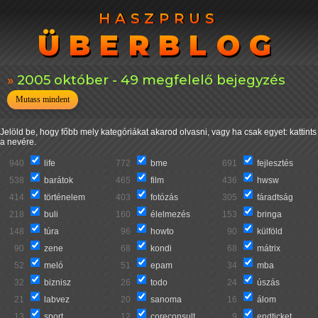
HASZPRUS
HASZPRUS
ÜBERBLOG
ÜBERBLOG
2005 október - 49 megfelelő bejegyzés
Mutass mindent
Jelöld be, hogy főbb mely kategóriákat akarod olvasni, vagy ha csak egyet: kattints
a nevére.
940
life
772
bme
691
fejlesztés
538
barátok
465
film
436
hwsw
414
történelem
403
fotózás
305
fáradtság
218
buli
160
élelmezés
153
bringa
148
túra
96
howto
90
külföld
90
zene
68
kondi
68
mátrix
52
meló
51
epam
34
mba
32
biznisz
26
todo
24
úszás
21
labvez
20
sanoma
16
álom
13
sport
12
coreconsult
9
endticket