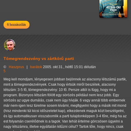
6 hozzászólás
Tömegrendezvény vs zártkörű parti
©
Haszprus
|
barátok
2005. okt 31., hétfő 15:01 délután
5
Meg kell mondjam, lényegesen jobban bejönnek az alacsony létszámú partik,
mint a tömegrendezvények. Csak hogy értsük miről beszélek, alacsony
létszám: 3-5 fő, tömegrendezvény: 10 fő. Persze attól is függ, hogy mi a
program. Bizonyos létszám fölött egy sörözés például nem lesz jobb. Egy
sörözés az ugye dumálás, csak nem úgy hívják. 6 vagy annál több embernek
már nem-igen lesz türelme sosem kivárni, megfigyelni hogy a másik mit mond
(hisz mindenki túl kicsi időszeletet kap), elkezdenek maguk közt beszélgetni,
és így automatikusan visszabomlik a parti tulajdonképpen 3-4 főre, még ha az
est folyamán cserélődnek is a tagok. Van tehát értelme görcsösen ügyelni a
nagy létszámra, illetve egyáltalán kitűzni célul? Tartok tőle, hogy nincs, csak