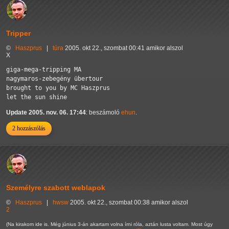
Tripper
©
Haszprus
|
túra
2005. okt 22., szombat 00:41 amikor alszol
X
giga-mega-tripping MA

nagymaros-zebegény übertour

brought to you by MC Haszprus

let the sun shine
Update 2005. nov. 06. 17:44
: beszámoló
ehun
.
2 hozzászólás
Személyre szabott weblapok
©
Haszprus
|
hwsw
2005. okt 22., szombat 00:38 amikor alszol
2
(Na kirakom ide is. Még június 3-án akartam volna írni róla, aztán lusta voltam. Most úgy