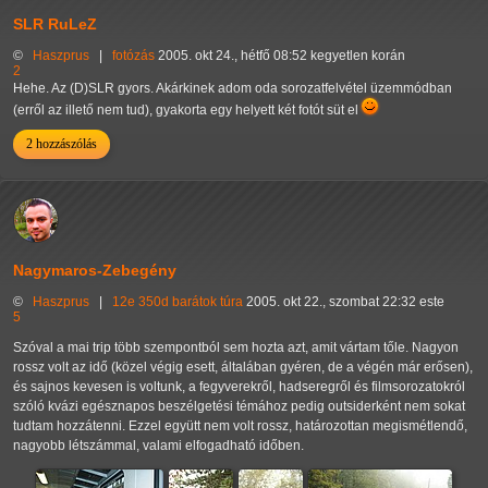
SLR RuLeZ
©
Haszprus
|
fotózás
2005. okt 24., hétfő 08:52 kegyetlen korán
2
Hehe. Az (D)SLR gyors. Akárkinek adom oda sorozatfelvétel üzemmódban
(erről az illető nem tud), gyakorta egy helyett két fotót süt el
2 hozzászólás
Nagymaros-Zebegény
©
Haszprus
|
12e
350d
barátok
túra
2005. okt 22., szombat 22:32 este
5
Szóval a mai trip több szempontból sem hozta azt, amit vártam tőle. Nagyon
rossz volt az idő (közel végig esett, általában gyéren, de a végén már erősen),
és sajnos kevesen is voltunk, a fegyverekről, hadseregről és filmsorozatokról
szóló kvázi egésznapos beszélgetési témához pedig outsiderként nem sokat
tudtam hozzátenni. Ezzel együtt nem volt rossz, határozottan megismétlendő,
nagyobb létszámmal, valami elfogadható időben.