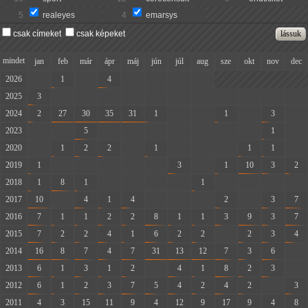
5
realeyes
4
emarsys
csak címeket
csak képeket
mindet
jan
feb
már
ápr
máj
jún
júl
aug
sze
okt
nov
dec
2026
-
1
-
4
-
-
-
-
2025
3
-
-
-
-
-
-
-
-
-
-
-
2024
2
27
30
35
31
1
-
-
1
-
3
-
2023
-
-
5
-
-
-
-
-
-
-
1
-
2020
-
1
2
2
-
1
-
-
-
1
1
-
2019
1
-
-
-
-
-
3
-
1
10
3
2
2018
1
8
1
-
-
-
-
1
-
-
-
-
2017
10
-
4
1
4
-
-
-
2
-
3
7
2016
7
1
1
2
2
8
1
1
3
9
3
7
2015
7
2
2
4
1
6
2
2
-
2
3
4
2014
16
8
7
4
7
31
13
12
7
3
6
-
2013
6
1
3
1
2
-
4
1
8
2
3
-
2012
6
1
2
3
7
5
4
2
4
2
-
3
2011
4
3
15
11
9
4
12
9
17
9
4
8