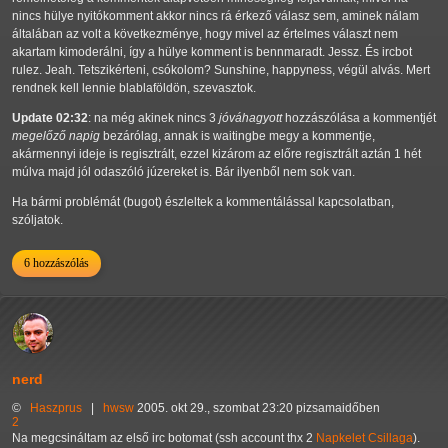
nincs hülye nyitókomment akkor nincs rá érkező válasz sem, aminek nálam
általában az volt a következménye, hogy mivel az értelmes választ nem
akartam kimoderálni, így a hülye komment is bennmaradt. Jessz. És ircbot
rulez. Jeah. Tetszikérteni, csókolom? Sunshine, happyness, végül alvás. Mert
rendnek kell lennie blablaföldön, szevasztok.
Update 02:32
: na még akinek nincs 3
jóváhagyott
hozzászólása a kommentjét
megelőző napig
bezárólag, annak is waitingbe megy a kommentje,
akármennyi ideje is regisztrált, ezzel kizárom az előre regisztrált aztán 1 hét
múlva majd jól odaszóló júzereket is. Bár ilyenből nem sok van.
Ha bármi problémát (bugot) észleltek a kommentálással kapcsolatban,
szóljatok.
6 hozzászólás
nerd
©
Haszprus
|
hwsw
2005. okt 29., szombat 23:20 pizsamaidőben
2
Na megcsináltam az első irc botomat (ssh account thx 2
Napkelet Csillaga
).