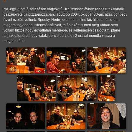
0
Na, egy kurvajó sörözésen vagyok túl. Kb. minden évben rendezünk valami
összejövetelt a pizza-pazzában, legutóbb 2004. október 30-án, azaz pont egy
évvel ezelőtt voltunk. Spooky. Node, szerintem mind közül ezen éreztem
magam legjobban, istencsászár volt, talán azért is mert még abban sem
voltam biztos hogy egyáltalán menjek-e, és kellemesen csalódtam, pláne
annak ellenére, hogy valaki pont a parti előtt 2 órával mondta vissza a
megjelenést.