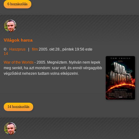
6 hozzászólás
Világok harca
©
Haszprus
|
film
2005. okt 28., péntek 19:56 este
14
War of the Worlds
- 2005. Megnéztem. Nyilván nem lepek
meg senkit, ha azt mondom: szar volt, és ennél vérgagyibb
végződést nehezen tudtam volna elképzelni.
14 hozzászólás