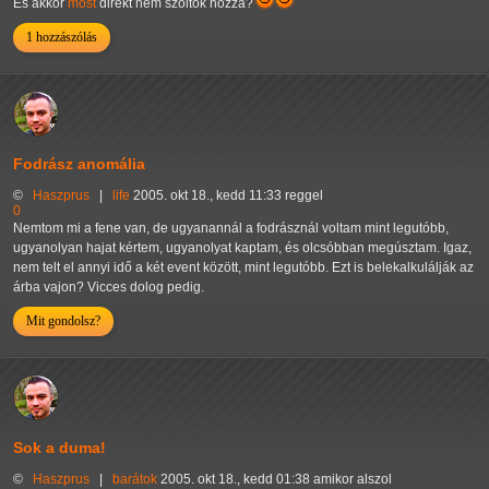
És akkor
most
direkt nem szóltok hozzá?
1 hozzászólás
Fodrász anomália
©
Haszprus
|
life
2005. okt 18., kedd 11:33 reggel
0
Nemtom mi a fene van, de ugyanannál a fodrásznál voltam mint legutóbb,
ugyanolyan hajat kértem, ugyanolyat kaptam, és olcsóbban megúsztam. Igaz,
nem telt el annyi idő a két event között, mint legutóbb. Ezt is belekalkulálják az
árba vajon? Vicces dolog pedig.
Mit gondolsz?
Sok a duma!
©
Haszprus
|
barátok
2005. okt 18., kedd 01:38 amikor alszol