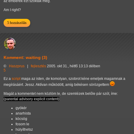
az emberek ezt szokták meg.
Am I right?
5 hozzászólás
Komment: waiting (3)
©
Haszprus
|
fejlesztés
2005. okt 31., hétfő 13:13 délben
5
Ez a
script
maga az isten, de komolyan, szobrot kéne emeljek magamnak a
megírásáért. Jessz. Aktívan működött, amíg békésen sörözgettem
Magát a kommentet nem közlöm le, de szemlézek belőle pár szót, íme:
(parental advisory explicit content)
gyökér
anarhista
köcsög
fosom le
hülyíthetsz