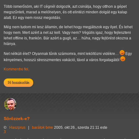
Több ismerősöm, aki IT cégnél dolgozik, azt csinálja, hogy otthon a gépet
megszűnteti, marad a melóhelyen, és ott elintézi minden dolgát egy kalap
alatt. Ez egy nem rossz megoldás.
Még nem tudom mi lesz államin, de lehet hogy megjátszok egy ilyet. És lehet
hogy nem. Mert azért a net az kell. Vagy nem? Végülis igaz, hogy fejleszteni
lehet offline is, frankón. Bár azért a gugli, az… húha, nagy fejtörést okozna a
hiánya.
Net nélküli élet? Olyannak tűnik számomra, mint leköltözni vidékre…
Egy
kényelmes, hosszú stresszmentes vakáció, távol a város forgatagától
Kommentre fel.
16 hozzászólás
Sörözzek-e?
©
Haszprus
|
barátok
bme
2005. okt 26., szerda 21:11 este
3