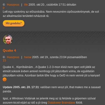
©
Haszprus
|
life
2005. okt 20., csütörtök 17:51 délután
0
Lett egy szekrény az előszobába. Nem nevezném cipősszekrénynek, de ezt
az alkalmazási területet ruházzuk rá.
Mit gondolsz?
Quake 4
©
Haszprus
|
hwsw
2005. okt 19., szerda 23:04 pizsamaidőben
15
Quake 4... Kipróbálnám... A Quake 1-2-3-mon kívül nem igen volt játék az
elmúlt soksok évben amivel nemhogy jót játszottam volna, de egyáltalán
játszottam volna. Azonban tartok tőle hogy a Gef2-m nem venné jól a kanyart
Update 2005. okt. 20. 17:31
: valóban nem veszi jól, that makes me a saaaad
panda.
Igaz, a Windows Vistának se jelenik meg az új felülete a gépemen szóval
asszem kicsit eljárt az idő a jó öreg
Datatower Brainslave
fölött.