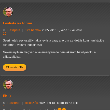
Levlista vs fórum
©
Haszprus
|
12e
barátok
2005. okt 18., kedd 19:49 este
19
Szerintetek egy osztálynak a levlista vagy a fórum az ideális kommunikációs
csatorna? Valami indoklással.
Nekem nyilván megvan a véleményem de nem akarom befolyásolni a
válaszaitokat.
19 hozzászólás
Eh :)
©
Haszprus
|
fejlesztés
2005. okt 18., kedd 19:48 este
1