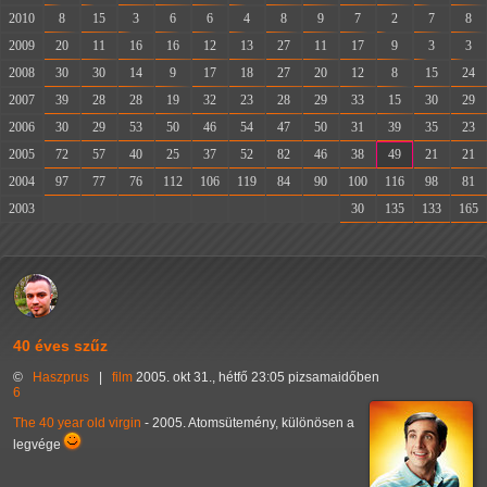
2010
8
15
3
6
6
4
8
9
7
2
7
8
2009
20
11
16
16
12
13
27
11
17
9
3
3
2008
30
30
14
9
17
18
27
20
12
8
15
24
2007
39
28
28
19
32
23
28
29
33
15
30
29
2006
30
29
53
50
46
54
47
50
31
39
35
23
2005
72
57
40
25
37
52
82
46
38
49
21
21
2004
97
77
76
112
106
119
84
90
100
116
98
81
2003
-
-
-
-
-
-
-
-
30
135
133
165
40 éves szűz
©
Haszprus
|
film
2005. okt 31., hétfő 23:05 pizsamaidőben
6
The 40 year old virgin
- 2005. Atomsütemény, különösen a
legvége