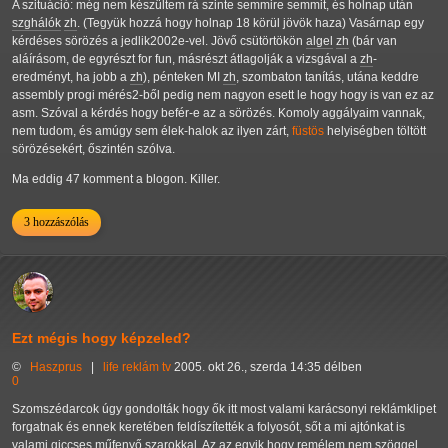
A szituáció: még nem készültem rá szinte semmire semmit, és holnap után
szghálók
zh
. (Tegyük hozzá hogy holnap 18 körül jövök haza) Vasárnap egy
kérdéses sörözés a jedlik2002e-vel. Jövő csütörtökön
algel
zh
(bár van
aláírásom, de egyrészt for fun, másrészt átlagolják a vizsgával a
zh
-
eredményt, ha jobb a
zh
), pénteken MI
zh
, szombaton tanítás, utána keddre
assembly progi mérés2-ből pedig nem nagyon esett le hogy hogy is van ez az
asm. Szóval a kérdés hogy befér-e az a sörözés. Komoly aggályaim vannak,
nem tudom, és amúgy sem élek-halok az ilyen zárt,
füstös
helyiségben töltött
sörözésekért, őszintén szólva.
Ma eddig 47 komment a blogon. Killer.
3 hozzászólás
Ezt mégis hogy képzeled?
©
Haszprus
|
life
reklám
tv
2005. okt 26., szerda 14:35 délben
0
Szomszédarcok úgy gondolták hogy ők itt most valami karácsonyi reklámklipet
forgatnak és ennek keretében feldíszítették a folyosót, sőt a mi ajtónkat is
valami giccses műfenyő szarokkal. Az az egyik hogy remélem nem szöggel