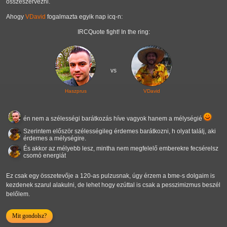
összeszervezni.
Ahogy
VDavid
fogalmazta egyik nap icq-n:
IRCQuote fight! In the ring:
vs
Haszprus
VDavid
én nem a szélességi barátkozás híve vagyok hanem a mélységié
Szerintem először szélességileg érdemes barátkozni, h olyat találj, aki
érdemes a mélységire.
És akkor az mélyebb lesz, mintha nem megfelelő emberekre fecsérelsz
csomó energiát
Ez csak egy összetevője a 120-as pulzusnak, úgy érzem a bme-s dolgaim is
kezdenek szarul alakulni, de lehet hogy ezúttal is csak a pesszimizmus beszél
belőlem.
Mit gondolsz?