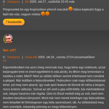
©
Haszprus
|
life
2005. okt 27., csütörtök 20:45 este
7
Pörgessetek be egy forgószéken pihenő macskát
Utána kapkodni fogja a
fejét ide-oda, nagyon mókás
7 hozzászólás
Net off?
©
Haszprus
|
hwsw
life
2005. okt 26., szerda 23:54 pizsamaidőben
16
Elgondolkodtam ma azon (meg nemcsak ma), hogy kéne egy notebook, azzal
bejárogatni bme-re (mert egyébként is oda járok), és itthon meg lemondani a
halálba a netet. Miért? Mert az utóbbi időben semmi értelmeset nem csinálok
a géppel. Már leálltam a fejlesztésekkel. Fejleszteni csak nagy időbedobással
lehet, azt meg nem akarok, így csak apró feature-ök tűnnek fel néha a blogon,
nincs érdemi változás. Szóval az idő amit a gép előtt töltök, bár mérhetetlenül
sok, mégse hasznos már régóta. Gimi és fősuli mellett még az volt, mert nem
éreztem tanulásra kényszert. Most már nem merek belefogni egy fejlesztésbe,
nem telepítek fel fölöslegesen egy béta oprendszert, stb. Az időkidobást meg
nem szeretjük, márpedig jelenleg ez megy kőkeményen.