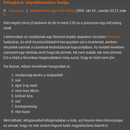
Kifogások végeláthatatlan listája
©
Haszprus
|
barátok
bme
éjjel
első
idézet
2005. okt 19., szerda 20:21 este
0
Hát megint nincs jó kedvem és fel is ment 120-ra a pulzusom egy-két dolog
miatt.
Létrehoztam az osztálynak egy fórumot phpbb alapokon (részben
NeoXon
hatására), és első hozzászólásként becopyztam azt a levelemet, amiben
részletek vannak a szombati kirándulással kapcsolatban. Az eredeti levélben
szerepelt egy névlista arról hogy kik jönnek, kik nem tudják, kik nem jönnek.
Ezt a listát a fórumban kiegészítettem még azzal, hogy ki miért nem jön.
Na lássuk, milyen érvelések hangzottak el.
mostanság kevés a szabadidő
suli
éjjel 3-ig meló
nem lesz itthon
bnővel túra
suli
focibajnokság
röpi kupa
Mint látható, kifogásokból kifogyhatatlan a lista, azt hiszem ékes bizonysága
ez annak, hogy mi már sosem fogunk tudni nagylétszámú bármit is