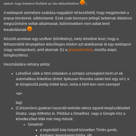
alakult, hogy érdekem fűződött az írás elkészítéséhez
)
A weblapok személyre szabása nagyjából ott kezdődött, hogy megjelentek a
popup blockerek, adblockerek. Ezek csak bizonyos jellegű tartalmak általános
megszűrésére voltak alkalmasak, különösebben nem adtak teret
kreativitásnak
Készült azonban egy szoftver (bővítmény), mely lehetővé teszi, hogy a
felhasználók lényegében tetszőleges módon azt alakítsanak át egy weblapon
(vagy weblapokon), amit akarnak. Ez a
greasemonkey
, mozilla alapú
böngészökhoz.
Használatára néhány példa:
Lehetővé válik a html oldalakon a szimpla szövegként beírt url-ek
automatikus linkelése (értsd: tipikusan fórumba valaki beír egy url-t, a
te böngésződ pedig linkké teszi, noha a html-ben nem szerepel
<a>
tag)
(Célszerűen) gyakran használt website-okhoz egyedi kiegészítéseket
írhatsz, vagy tölthetsz le. Például a Gmailhez, vagy a Google-höz a
következőket írták már meg mások:
Gmailnél
a legördülő lista helyett közvetlen Törlés gomb,
Kedvenc kereséseim listája, stb.