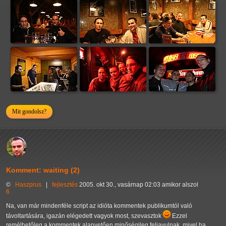
Mit gondolsz?
Komment: waiting (2)
©
Haszprus
|
fejlesztés
2005. okt 30., vasárnap 02:03 amikor alszol
6
Na, van már mindenféle script az idióta kommentek publikumtól való
távoltartására, igazán elégedett vagyok most, szevasztok
Ezzel
remélhetőleg a kommentek alapvetően minőségileg feljavulnak, mivel ha