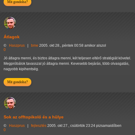
Mit gondolsz?
Átlagok
©
Haszprus
|
bme
2005. okt 28., péntek 00:58 amikor alszol
0
Jó átlagra menni, és biztos átlagra menni, két teljesen eltérő stratégiát követel.
Megpróbálok tavasszal jó átlagra menni. Kevesebb bejárás, több olvasgatás,
nagyobb kipihentség.
Mit gondolsz?
Sok az offtopikoló és a hülye
©
Haszprus
|
fejlesztés
2005. okt 27., csütörtök 23:24 pizsamaidőben
0