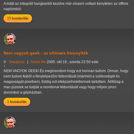
A listát az integrált hangkaritól kezdve már olvasni voltam kénytelen az offline
naplómból.
15 hozzászólás
Nem vagyok geek - az ultimate bizonyíték
©
Haszprus
|
hwsw
life
2005. okt 19., szerda 22:50 este
1
NEM VAGYOK GEEK! És megmondom hogy ezt honnan tudom. Onnan, hogy
nem tudom fejből a fényképezőm felbontását (mármint a szélességét és
magasságát pixelben). Eddig ezt elképzelhetetlennek tartottam. Állítólag a
mac-júzerek se tudják a monitoruk felbontását vagy hogy milyen proci
dorombol a gépházban.
1 hozzászólás