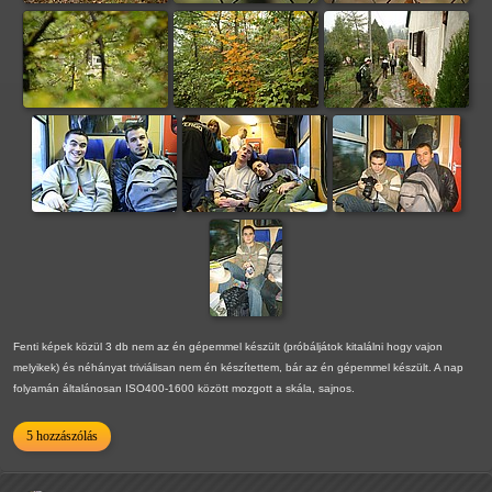
Fenti képek közül 3 db nem az én gépemmel készült (próbáljátok kitalálni hogy vajon
melyikek) és néhányat triviálisan nem én készítettem, bár az én gépemmel készült. A nap
folyamán általánosan ISO400-1600 között mozgott a skála, sajnos.
5 hozzászólás