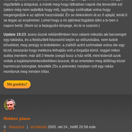
rögzítették a dolgokat, a másik meg hogy láthatóan napok óta tervezték ezt
(akkor még nem sejtettük hogy mit), úgyhogy szólhattak volna hogy
megengedjük-e az ajtónk használatát. Én se dekorálom át az ő ajtaját, tehát ő
se tegye az enyémmel. Lehet hogy a mi ajtónkat fogjátok látni a tv-ben x
napon belül. (Nem ez a bejegyzés lényege, és le is szarom.)
Update 19:23
: arany ászok reklámfilmben lesz valami mikulás aki becsenget
egy lakásba, és a feldíszített folyosóról bejön az előszobába. nem tudok
bővebbet, meg amúgy is érdektelen. a zséből azért szórhattak volna ide egy
kicsit, beszarás hogy mekkora felhajtás volt a forgatás körül. reggel mikor
suliba mentem, már állt 3 fekete üvegű busz a ház előtt, mint kiderült azok
voltak a kajálda/sminkes/kellékes buszok, itt az emeleten meg állítólag közel
harmincan tolongtak, felvették 25x a jelenetet, helyben volt egy rakás
monitoruk meg minden lófax.
Mit gondolsz?
Hidden place
©
Haszprus
|
art
fotózás
2005. okt 24., hétfő 20:58 este
4