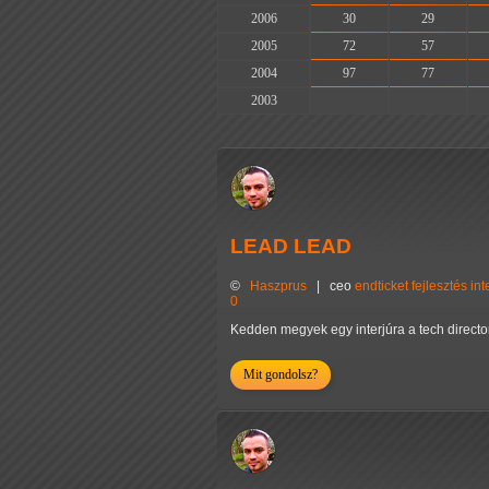
2006
30
29
2005
72
57
2004
97
77
2003
-
-
LEAD LEAD
©
Haszprus
|
ceo
endticket
fejlesztés
int
0
Kedden megyek egy interjúra a tech director
Mit gondolsz?