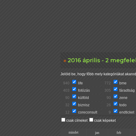
2016 április - 2 megfel
Jelöld be, hogy főbb mely kategóriákat akarod 
940
life
772
bme
403
fotózás
305
fáradtság
90
külföld
90
zene
32
biznisz
26
todo
12
coreconsult
9
endticket
csak címeket
csak képeket
mindet
jan
feb