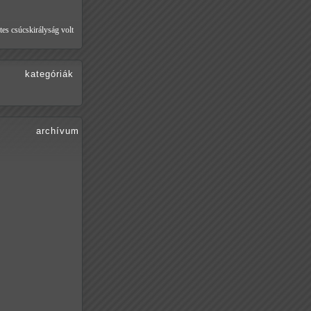
tes csúcskirályság volt
kategóriák
archívum