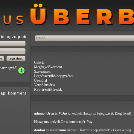
ÜBER
ÜBER
RUS
RUS
belépve jobb
Galéria
Megfigyelőközpont
hatsz egyből.
Szavazások
Legnépszerűbb bejegyzések
Üzenőfal
Verzió história
RSS értesítő feedek
api
komment
adamo
,
Orca
és
VDavid
kedveli Haszprus
bejegyzését: Blog fixed!
Haszprus
kedveli Orca
kommentjét: Yay
dankoi
és
mainframe
kedveli Haszprus
bejegyzését: 21 éves a blog