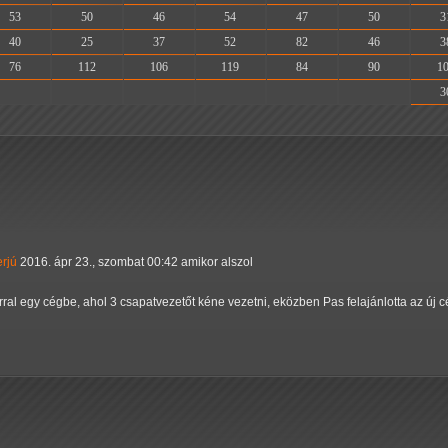
53
50
46
54
47
50
3
40
25
37
52
82
46
3
76
112
106
119
84
90
1
-
-
-
-
-
-
3
erjú
2016. ápr 23., szombat 00:42 amikor alszol
ral egy cégbe, ahol 3 csapatvezetőt kéne vezetni, eközben Pas felajánlotta az új 