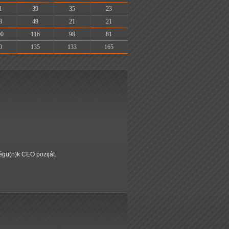
1
39
35
23
8
49
21
21
00
116
98
81
0
135
133
165
cégü(n)k CEO poziját.