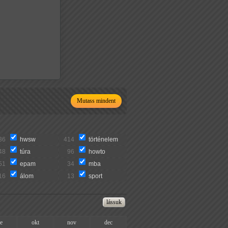
Mutass mindent
36
hwsw
414
történelem
48
túra
96
howto
51
epam
34
mba
16
álom
13
sport
ze
okt
nov
dec