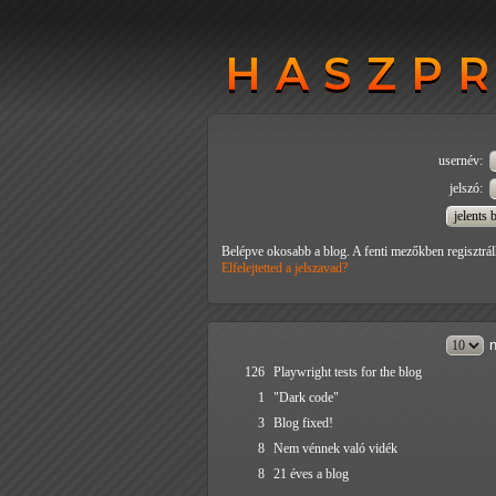
HASZP
HASZP
usernév:
jelszó:
Belépve okosabb a blog. A fenti mezőkben regisztrál
Elfelejtetted a jelszavad?
n
126
Playwright tests for the blog
1
"Dark code"
3
Blog fixed!
8
Nem vénnek való vidék
8
21 éves a blog