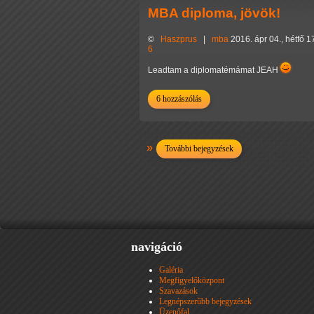
MBA diploma, jövök!
©
Haszprus
|
mba
2016. ápr 04., hétfő 1
6
Leadtam a diplomatémámat JEAH
6 hozzászólás
További bejegyzések
navigáció
Galéria
Megfigyelőközpont
Szavazások
Legnépszerűbb bejegyzések
Üzenőfal