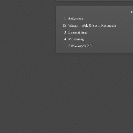
1
Szilveszter
15
Wasabi - Wok & Sushi Restaurant
3
Éjszakai járat
4
Mostanság
1
Adok-kapok 2.0