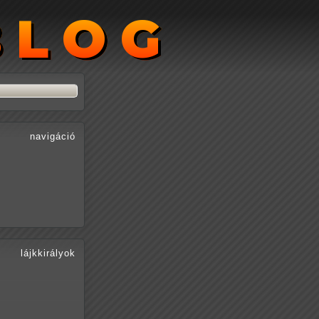
BLOG
BLOG
navigáció
lájkkirályok