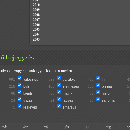
2011
2010
2009
2008
2007
2006
2005
2004
2003
elő bejegyzés
olvasni, vagy ha csak egyet: kattints a nevére.
691
fejlesztés
538
barátok
465
film
4
218
buli
160
élelmezés
153
bringa
1
68
kondi
68
mátrix
52
meló
24
úszás
21
labvez
20
sanoma
5
realeyes
4
emarsys
már
ápr
máj
jún
júl
aug
s