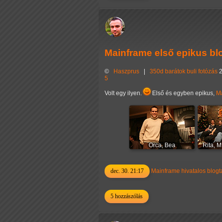
Mainframe első epikus blo
©
Haszprus
|
350d
barátok
buli
fotózás
2
5
Volt egy ilyen.
Első és egyben epikus,
M
Orca, Bea
Rita, M
dec. 30. 21:17
Mainframe hivatalos blogta
5 hozzászólás