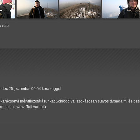
a nap.
 dec 25., szombat 09:04 kora reggel
s karácsonyi mélyfilozofálásunkat Schloddival szokásosan súlyos társadalmi és psz
ontaktot, wow! Tali várható.