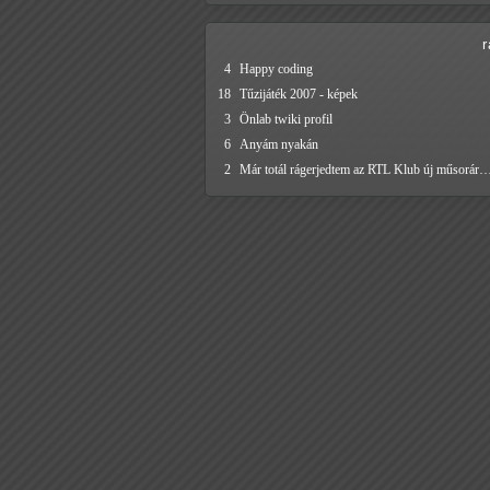
4
Happy coding
18
Tűzijáték 2007 - képek
3
Önlab twiki profil
6
Anyám nyakán
2
Már totál rágerjedtem az RTL Klub új műsorár