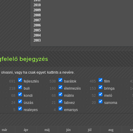
2011
2010
2009
2008
2007
2006
2005
2004
2003
felelő bejegyzés
olvasni, vagy ha csak egyet: kattints a nevére.
691
fejlesztés
538
barátok
465
film
4
218
buli
160
élelmezés
153
bringa
1
68
kondi
68
mátrix
52
meló
24
úszás
21
labvez
20
sanoma
5
realeyes
4
emarsys
már
ápr
máj
jún
júl
aug
s