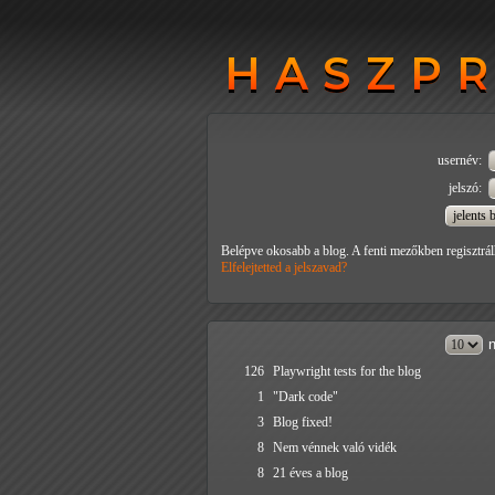
HASZP
HASZP
usernév:
jelszó:
Belépve okosabb a blog. A fenti mezőkben regisztrál
Elfelejtetted a jelszavad?
n
126
Playwright tests for the blog
1
"Dark code"
3
Blog fixed!
8
Nem vénnek való vidék
8
21 éves a blog