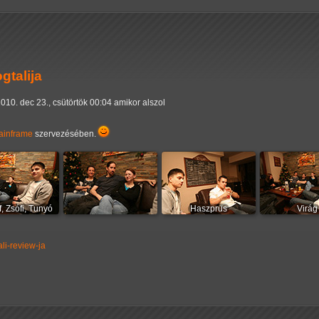
gtalija
010. dec 23., csütörtök 00:04 amikor alszol
ainframe
szervezésében.
f, Zsófi, Tunyó
Haszprus
Virág
li-review-ja