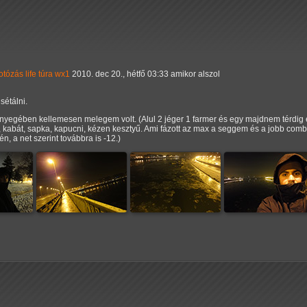
fotózás
life
túra
wx1
2010. dec 20., hétfő 03:33 amikor alszol
sétálni.
lényegében kellemesen melegem volt. (Alul 2 jéger 1 farmer és egy majdnem térdig é
l, kabát, sapka, kapucni, kézen kesztyű. Ami fázott az max a seggem és a jobb comb
n, a net szerint továbbra is -12.)