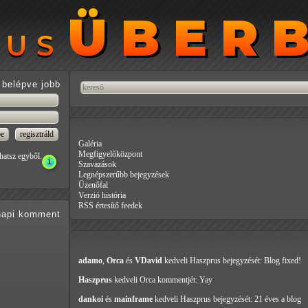
ÜBER
ÜBER
RUS
RUS
belépve jobb
Galéria
Megfigyelőközpont
hatsz egyből.
Szavazások
Legnépszerűbb bejegyzések
Üzenőfal
Verzió história
RSS értesítő feedek
api
komment
adamo
,
Orca
és
VDavid
kedveli Haszprus
bejegyzését: Blog fixed!
Haszprus
kedveli Orca
kommentjét: Yay
dankoi
és
mainframe
kedveli Haszprus
bejegyzését: 21 éves a blog