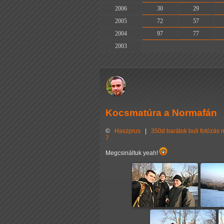
2006
30
29
2005
72
57
2004
97
77
2003
-
-
Kocsmatúra a Normafán
©
Haszprus
|
350d
barátok
buli
fotózás
7
Megcsináltuk yeah!