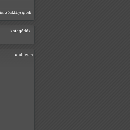
tes csúcskirályság volt
kategóriák
archívum