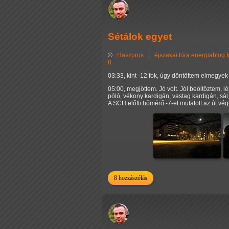
Sétálok egyet
©
Haszprus
|
éjszakai túra
energiablog
8
03:33, kint -12 fok, úgy döntöttem elmegyek 
05:00, megjöttem. Jó volt. Jól beöltöztem, 
póló, vékony kardigán, vastag kardigán, sá
A SCH előtti hőmérő -7-et mutatott az út végé
8 hozzászólás