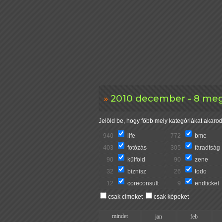
2010 december - 8 meg
Jelöld be, hogy főbb mely kategóriákat akarod 
940
life
772
bme
403
fotózás
305
fáradtság
90
külföld
90
zene
32
biznisz
26
todo
12
coreconsult
9
endticket
csak címeket
csak képeket
mindet
jan
feb