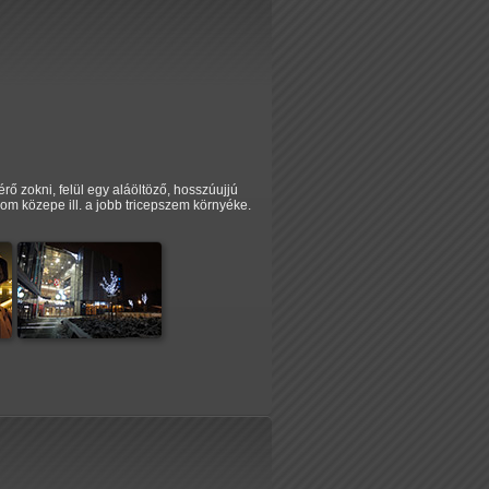
rő zokni, felül egy aláöltöző, hosszúujjú
om közepe ill. a jobb tricepszem környéke.