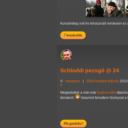
Kurvahideg volt és lehasznált rendesen ez 
7 hozzászólás
Schloddi pezsgő @ 24
©
Haszprus
|
350d
barátok
fotózás
2010.
0
Megtartottuk a már-már
tradicionális
ittalvó
témákról.
Valamint felvettem Norbyval a k
Mit gondolsz?