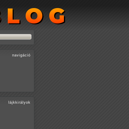
BLOG
BLOG
navigáció
lájkkirályok