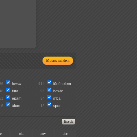
Mutass mindent
36
hwsw
414
történelem
48
túra
96
howto
51
epam
34
mba
16
álom
13
sport
ze
okt
nov
dec