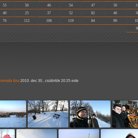
53
50
46
54
47
50
3
40
25
37
52
82
46
3
76
112
106
119
84
90
1
-
-
-
-
-
-
3
normafa
túra
2010. dec 30., csütörtök 20:25 este