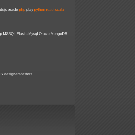
dejs
oracle
php
play
python
react
scala
oop MSSQL Elastic Mysql Oracle MongoDB
ux designers/testers.