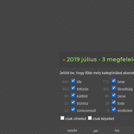
2019 július - 3 megfele
Jelöld be, hogy főbb mely kategóriákat akarod 
940
life
772
bme
403
fotózás
305
fáradtság
90
külföld
90
zene
32
biznisz
26
todo
12
coreconsult
9
endticket
csak címeket
csak képeket
mindet
jan
feb