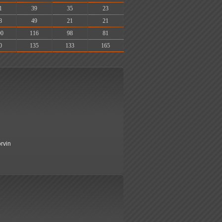
1
39
35
23
8
49
21
21
00
116
98
81
0
135
133
165
orvin