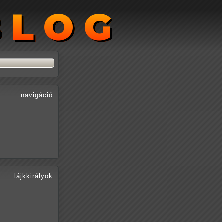
BLOG
BLOG
navigáció
lájkkirályok