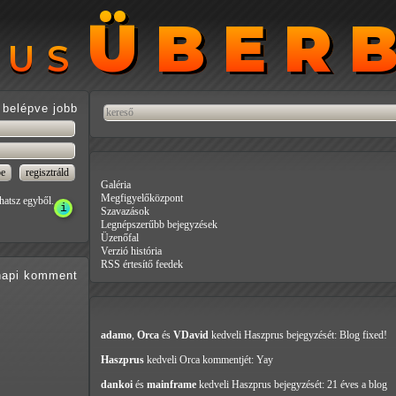
ÜBER
ÜBER
RUS
RUS
belépve jobb
Galéria
Megfigyelőközpont
hatsz egyből.
Szavazások
Legnépszerűbb bejegyzések
Üzenőfal
Verzió história
RSS értesítő feedek
api
komment
adamo
,
Orca
és
VDavid
kedveli Haszprus
bejegyzését: Blog fixed!
Haszprus
kedveli Orca
kommentjét: Yay
dankoi
és
mainframe
kedveli Haszprus
bejegyzését: 21 éves a blog