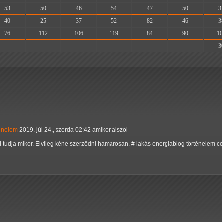
53
50
46
54
47
50
3
40
25
37
52
82
46
3
76
112
106
119
84
90
1
-
-
-
-
-
-
3
ténelem
2019. júl 24., szerda 02:42 amikor alszol
ki tudja mikor. Elvileg kéne szerződni hamarosan. # lakás energiablog történelem c