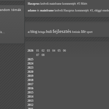
Haszprus
kedveli mainframe
kommentjét: #5 Miért
random témák
adamo
és
mainframe
kedveli Haszprus
kommentjét: #3, eléggé emele
fejlesztés
blog
buli
life
ai
bringa
fotózás
sport
k-h…
2026
01
02
03
04
05
06
07
08
2025
2024
2023
2020
2019
2018
2017
2016
2015
2014
2013
2012