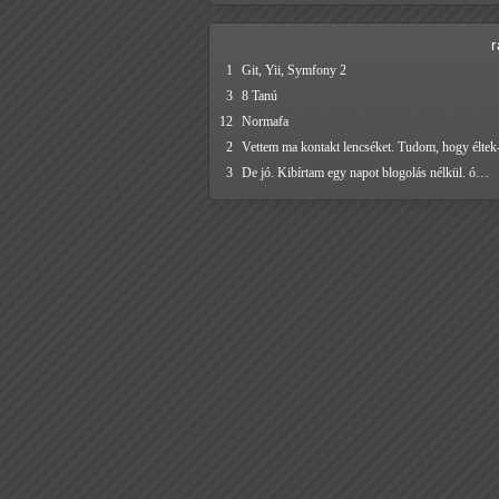
1
Git, Yii, Symfony 2
3
8 Tanú
12
Normafa
2
Vettem ma kontakt lencséket. Tudom, hogy élte
3
De jó. Kibírtam egy napot blogolás nélkül. ó…