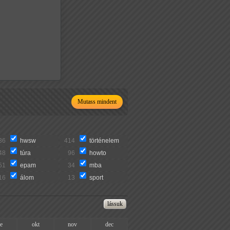
Mutass mindent
36
hwsw
414
történelem
48
túra
96
howto
51
epam
34
mba
16
álom
13
sport
ze
okt
nov
dec