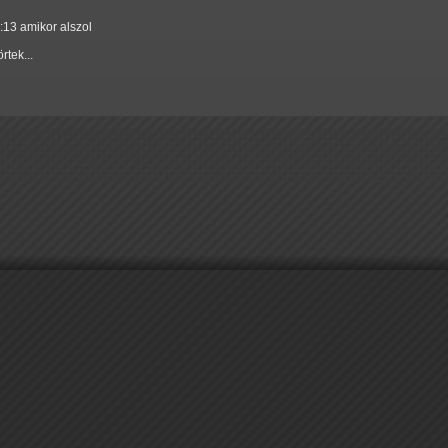
2:13 amikor alszol
rtek...