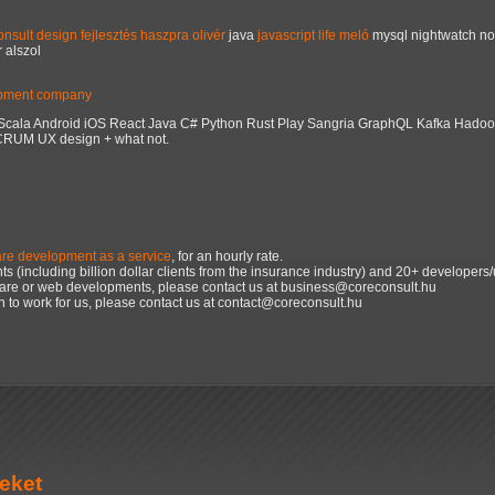
onsult
design
fejlesztés
haszpra olivér
java
javascript
life
meló
mysql
nightwatch
no
 alszol
lopment company
s Scala Android iOS React Java C# Python Rust Play Sangria GraphQL Kafka Had
SCRUM UX design + what not.
re development as a service
, for an hourly rate.
s (including billion dollar clients from the insurance industry) and 20+ developers/
are or web developments, please contact us at business@coreconsult.hu
on to work for us, please contact us at contact@coreconsult.hu
eket