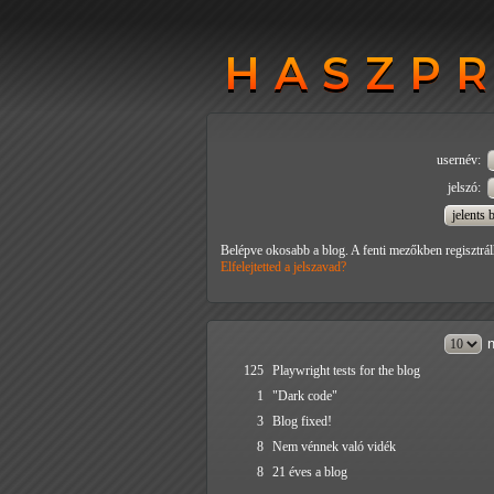
HASZP
HASZP
usernév:
jelszó:
Belépve okosabb a blog. A fenti mezőkben regisztrál
Elfelejtetted a jelszavad?
n
125
Playwright tests for the blog
1
"Dark code"
3
Blog fixed!
8
Nem vénnek való vidék
8
21 éves a blog