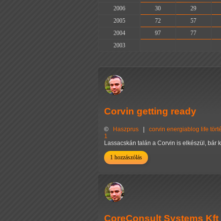
2006
30
29
2005
72
57
2004
97
77
2003
-
-
Corvin getting ready
©
Haszprus
|
corvin
energiablog
life
tör
1
Lassacskán talán a Corvin is elkészül, bár 
1 hozzászólás
CoreConsult Systems Kft