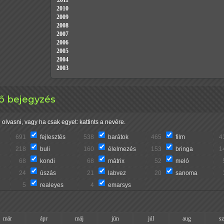
2011
2010
2009
2008
2007
2006
2005
2004
2003
lő bejegyzés
olvasni, vagy ha csak egyet: kattints a nevére.
691
fejlesztés
538
barátok
465
film
4
218
buli
160
élelmezés
153
bringa
1
68
kondi
68
mátrix
52
meló
24
úszás
21
labvez
20
sanoma
5
realeyes
4
emarsys
már
ápr
máj
jún
júl
aug
s