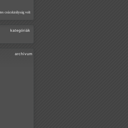
tes csúcskirályság volt
kategóriák
archívum