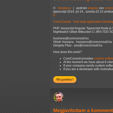
©
Haszprus
|
android
angular
ceo
corec
typescript
2019. júl 24., szerda 02:15 amikor
0
CoreConsult - Your web application deve
PHP Javascript Angular Typescript Node.j
Nightwatch Gitlab Bitbucket CI JIRA TDD 
business@coreconsult.hu
Olivér Haszpra - haszprus@coreconsult.hu
Gergely Pász - pas@coreconsult.hu
How does this work?
CoreConsult provides
custom softwa
At the moment we have about 8 client
If your company needs custom softw
If you are a developer with motivati
Mit gondolsz?
Megjavítottam a komment