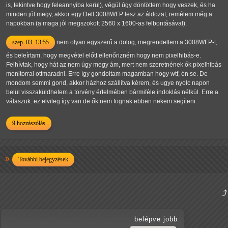
is, tekintve hogy feleannyiba kerül), végül úgy döntöttem hogy veszek, és ha
minden jól megy, akkor egy Dell 3008WFP lesz az áldozat, remélem még a
napokban (a maga jól megszokott 2560 x 1600-as felbontásával).
szep. 03. 13:55
nem olyan egyszerű a dolog, megrendeltem a 3008WFP-t,
és beleírtam, hogy megvétel előtt ellenőrizném hogy nem pixelhibás-e.
Felhívtak, hogy hát az nem úgy megy ám, mert nem szeretnének ők pixelhibás
monitorral ottmaradni. Erre így gondoltam magamban hogy wtf, én se. De
mondom semmi gond, akkor házhoz szállítva kérem, és ugye nyolc napon
belül visszaküldhetem a törvény értelmében bármiféle indoklás nélkül. Erre a
válaszuk: ez elvileg így van de ők nem fognak ebben nekem segíteni.
9 hozzászólás
További bejegyzések
belépve jobb