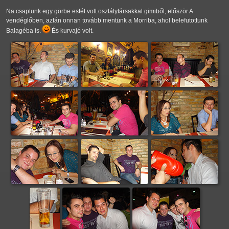
Na csaptunk egy görbe estét volt osztálytársakkal gimiből, először A
vendéglőben, aztán onnan tovább mentünk a Morriba, ahol belefutottunk
Balagéba is.
És kurvajó volt.