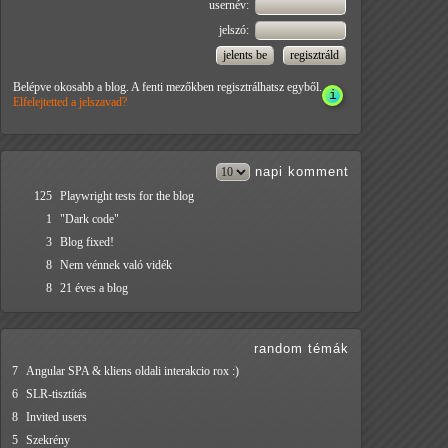
usernév:
jelszó:
Belépve okosabb a blog. A fenti mezőkben regisztrálhatsz egyből.
Elfelejtetted a jelszavad?
napi
komment
125
Playwright tests for the blog
1
"Dark code"
3
Blog fixed!
8
Nem vénnek való vidék
8
21 éves a blog
random témák
7
Angular SPA & kliens oldali interakcio rox :)
6
SLR-tisztítás
8
Invited users
5
Szekrény