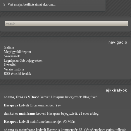
9
Váá a saját beállításaimat akarom…
navigáció
Galéria
Megfigyelőközpont
Szavazások
Legnépszerűbb bejegyzések
Üzenőfal
Verzió história
RSS értesítő feedek
lájkkirályok
adamo
,
Orca
és
VDavid
kedveli Haszprus
bejegyzését: Blog fixed!
Haszprus
kedveli Orca
kommentjét: Yay
dankoi
és
mainframe
kedveli Haszprus
bejegyzését: 21 éves a blog
Haszprus
kedveli mainframe
kommentjét: #5 Miért
adamo
és
mainframe
kedveli Haszprus
kommentjét: #3, eléggé emeletes csúcskirályság