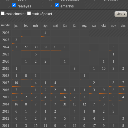
5
realeyes
4
emarsys
csak címeket
csak képeket
mindet
jan
feb
már
ápr
máj
jún
júl
aug
sze
okt
nov
dec
2026
-
1
-
4
-
-
-
-
2025
3
-
-
-
-
-
-
-
-
-
-
-
2024
2
27
30
35
31
1
-
-
1
-
3
-
2023
-
-
5
-
-
-
-
-
-
-
1
-
2020
-
1
2
2
-
1
-
-
-
1
1
-
2019
1
-
-
-
-
-
3
-
1
10
3
2
2018
1
8
1
-
-
-
-
1
-
-
-
-
2017
10
-
4
1
4
-
-
-
2
-
3
7
2016
7
1
1
2
2
8
1
1
3
9
3
7
2015
7
2
2
4
1
6
2
2
-
2
3
4
2014
16
8
7
4
7
31
13
12
7
3
6
-
2013
6
1
3
1
2
-
4
1
8
2
3
-
2012
6
1
2
3
7
5
4
2
4
2
-
3
2011
4
3
15
11
9
4
12
9
17
9
4
8