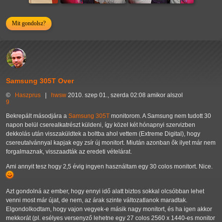
Mit gondolsz?
Samsung 305T Over
©
Haszprus
|
hwsw
2010. szep 01., szerda 02:08 amikor alszol
9
Bekrepált másodjára a
Samsung 305T
monitorom. A Samsung nem tudott 30
napon belül cserealkatrészt küldeni, így közel két hónapnyi szervizben
dekkolás után visszaküldtek a boltba ahol vettem (Extreme Digital), hogy
csereutalvánnyal kapjak egy zsír új monitort. Miután azonban ők ilyet már nem
forgalmaznak, visszaadták az eredeti vételárat.
Ami annyit tesz hogy 2,5 évig ingyen használtam egy 30 colos monitort. Nice.
Azt gondolná az ember, hogy ennyi idő alatt biztos sokkal olcsóbban lehet
venni most már újat, de nem, az árak szinte változatlanok maradtak.
Elgondolkodtam, hogy vajon vegyek-e másik nagy monitort, és ha igen akkor
mekkorát (pl. esélyes versenyző lehetne egy 27 colos 2560 x 1440-es monitor