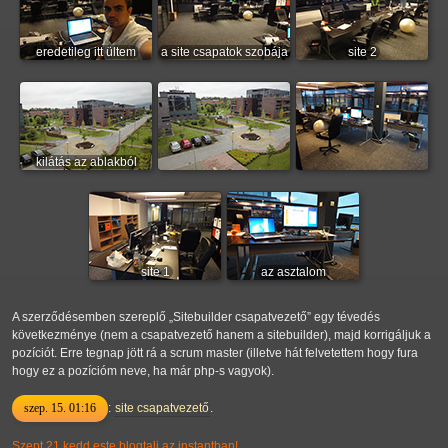
eredetileg itt ültem
a site csapatok szobája
site 2
kilátás az ablakból
site 1
az asztalom
A szerződésemben szereplő
Sitebuilder csapatvezető
egy tévedés
következménye (nem a csapatvezető hanem a sitebuilder), majd korrigáljuk a
pozíciót. Erre tegnap jött rá a scrum master (illetve hát felvetettem hogy fura
hogy ez a pozícióm neve, ha már php-s vagyok).
szep. 15. 01:16
:
site csapatvezető
.
Szept 21 kedd este blogtali az instantban!