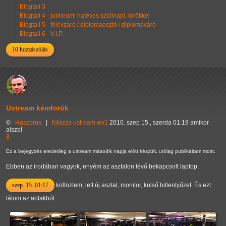
Blogtali 3
Blogtali 4 - jubileumi hatéves szülinapi, törökkel
Blogtali 5 - félévzáró / diplomaosztó / diplomaváró
Blogtali 6 - V.I.P.
10 hozzászólás
Ustream kémfotók
©
Haszprus
|
fotózás
ustream
wx1
2010. szep 15., szerda 01:19 amikor
alszol
8
Ez a bejegyzés eredetileg a ustream második napja előtt készült, utólag publikáltam most.
Ebben az irodában vagyok, enyém az asztalon lévő bekapcsolt laptop.
szep. 15. 01:17
költöztem, lett új asztal, monitor, külső billentyűzet. És ezt
látom az ablakból...