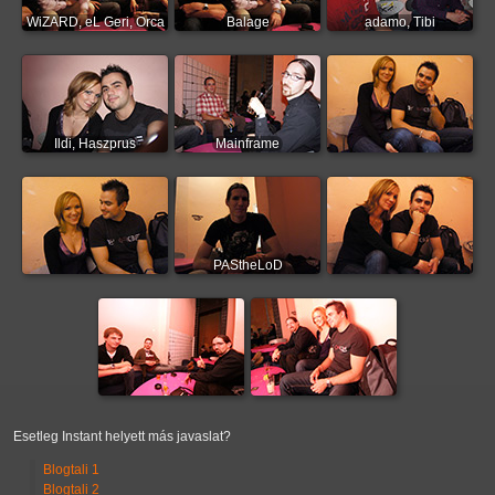
WiZARD, eL Geri, Orca
Balage
adamo, Tibi
Ildi, Haszprus
Mainframe
PAStheLoD
Esetleg Instant helyett más javaslat?
Blogtali 1
Blogtali 2