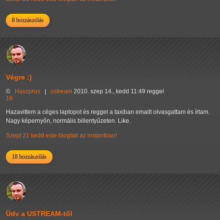
8 hozzászólás
Végre :)
©
Haszprus
|
ustream
2010. szep 14., kedd 11:49 reggel
18
Hazavittem a céges laptopot és reggel a taxiban emailt olvasgattam és írtam.
Nagy képernyőn, normális billentyűzeten. Like.
Szept 21 kedd este blogtali az instantban!
18 hozzászólás
Üdv a USTREAM-től