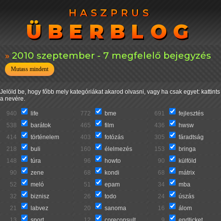
HASZPRUS
HASZPRUS
ÜBERBLOG
ÜBERBLOG
2010 szeptember - 7 megfelelő bejegyzés
Mutass mindent
Jelöld be, hogy főbb mely kategóriákat akarod olvasni, vagy ha csak egyet: kattints
a nevére.
940
life
772
bme
691
fejlesztés
538
barátok
465
film
436
hwsw
414
történelem
403
fotózás
305
fáradtság
218
buli
160
élelmezés
153
bringa
148
túra
96
howto
90
külföld
90
zene
68
kondi
68
mátrix
52
meló
51
epam
34
mba
32
biznisz
26
todo
24
úszás
21
labvez
20
sanoma
16
álom
13
sport
12
coreconsult
9
endticket