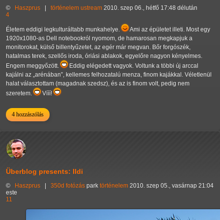
©
Haszprus
|
történelem
ustream
2010. szep 06., hétfő 17:48 délután
4
Életem eddigi legkulturáltabb munkahelye.
Ami az épületet illeti. Most egy
1920x1080-as Dell notebookról nyomom, de hamarosan megkapjuk a
monitorokat, külső billentyűzetet, az egér már megvan. Bőr forgószék,
hatalmas terek, szellős iroda, óriási ablakok, egyelőre nagyon kényelmes.
Engem meggyőzött.
Eddig elégedett vagyok. Voltunk a többi új arccal
kajálni az
arénában
, kellemes felhozatalú menza, finom kajákkal. Véletlenül
halat választottam (magadnak szedsz), és az is finom volt, pedig nem
szeretem.
Vííí!
4 hozzászólás
Überblog presents: Ildi
©
Haszprus
|
350d
fotózás
park
történelem
2010. szep 05., vasárnap 21:04
este
11