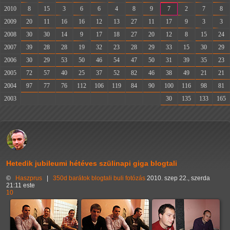
2010
8
15
3
6
6
4
8
9
7
2
7
8
2009
20
11
16
16
12
13
27
11
17
9
3
3
2008
30
30
14
9
17
18
27
20
12
8
15
24
2007
39
28
28
19
32
23
28
29
33
15
30
29
2006
30
29
53
50
46
54
47
50
31
39
35
23
2005
72
57
40
25
37
52
82
46
38
49
21
21
2004
97
77
76
112
106
119
84
90
100
116
98
81
2003
-
-
-
-
-
-
-
-
30
135
133
165
Hetedik jubileumi hétéves szülinapi giga blogtali
©
Haszprus
|
350d
barátok
blogtali
buli
fotózás
2010. szep 22., szerda
21:11 este
10