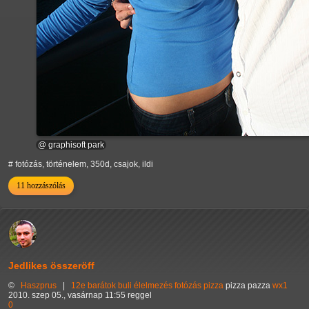
@ graphisoft park
# fotózás, történelem, 350d, csajok, ildi
11 hozzászólás
Jedlikes összeröff
©
Haszprus
|
12e
barátok
buli
élelmezés
fotózás
pizza
pizza pazza
wx1
2010. szep 05., vasárnap 11:55 reggel
0