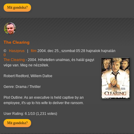
Mit gondolsz?
The Clearing
©
Haszprus
|
film
2004. dec 25., szombat 05:28 hajnalok hajnalán
0
The Clearing
- 2004. Hihetetlen unalmas, és halál gagyi
vége van. Meg ne nézzétek.
Robert Redford, Willem Dafoe
Genre: Drama / Thriller
Plot Outline: As an executive is held captive by an
employee, it's up to his wife to deliver the ransom.
User Rating: 6.1/10 (1,231 votes)
Mit gondolsz?