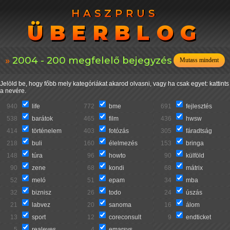
HASZPRUS
HASZPRUS
ÜBERBLOG
ÜBERBLOG
2004 - 200 megfelelő bejegyzés
Mutass mindent
Jelöld be, hogy főbb mely kategóriákat akarod olvasni, vagy ha csak egyet: kattints
a nevére.
940
life
772
bme
691
fejlesztés
538
barátok
465
film
436
hwsw
414
történelem
403
fotózás
305
fáradtság
218
buli
160
élelmezés
153
bringa
148
túra
96
howto
90
külföld
90
zene
68
kondi
68
mátrix
52
meló
51
epam
34
mba
32
biznisz
26
todo
24
úszás
21
labvez
20
sanoma
16
álom
13
sport
12
coreconsult
9
endticket
5
realeyes
4
emarsys