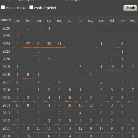
csak címeket
csak képeket
mindet
jan
feb
már
ápr
máj
jún
júl
aug
sze
okt
nov
dec
2026
-
1
-
4
-
-
-
-
2025
3
-
-
-
-
-
-
-
-
-
-
-
2024
2
27
30
35
31
1
-
-
1
-
3
-
2023
-
-
5
-
-
-
-
-
-
-
1
-
2020
-
1
2
2
-
1
-
-
-
1
1
-
2019
1
-
-
-
-
-
3
-
1
10
3
2
2018
1
8
1
-
-
-
-
1
-
-
-
-
2017
10
-
4
1
4
-
-
-
2
-
3
7
2016
7
1
1
2
2
8
1
1
3
9
3
7
2015
7
2
2
4
1
6
2
2
-
2
3
4
2014
16
8
7
4
7
31
13
12
7
3
6
-
2013
6
1
3
1
2
-
4
1
8
2
3
-
2012
6
1
2
3
7
5
4
2
4
2
-
3
2011
4
3
15
11
9
4
12
9
17
9
4
8
2010
8
15
3
6
6
4
8
9
7
2
7
8