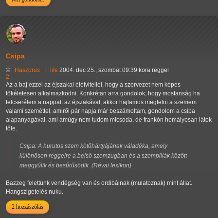
Csipa
©
Haszprus
|
life
2004. dec 25., szombat 09:39 kora reggel
2
Az a baj ezzel az éjszakai életvitellel, hogy a szervezet nem képes
tökéletesen alkalmazkodni. Konkrétan arra gondolok, hogy mostanság ha
felcserélem a nappalt az éjszakával, akkor hajlamos megtelni a szemem
valami szeméttel, amiről pár napja már beszámoltam, gondolom a csipa
alapanyagával, ami amúgy nem tudom micsoda, de frankón homályosan látok
tőle.
Csipa: A hurutos szem kötőhártyájának váladéka, amely
különösen reggelre a belső szemzugban és a szempillák között
meggyűlik és besűrűsödik. (Révai lexikon)
Bazzeg felettünk vendégség van és ordibálnak (mulatoznak) mint állat.
Hangszigetelés nuku.
2 hozzászólás