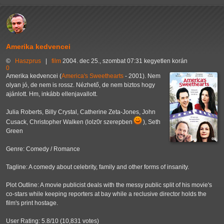
Amerika kedvencei
©
Haszprus
|
film
2004. dec 25., szombat 07:31 kegyetlen korán
0
Amerika kedvencei (
America's Sweethearts
- 2001). Nem
olyan jó, de nem is rossz. Nézhető, de nem biztos hogy
ajánlott. Hm, inkább ellenjavallott.
Julia Roberts, Billy Crystal, Catherine Zeta-Jones, John
Cusack, Christopher Walken (lolz0r szerepben
), Seth
Green
Genre: Comedy / Romance
Tagline: A comedy about celebrity, family and other forms of insanity.
Plot Outline: A movie publicist deals with the messy public split of his movie's
co-stars while keeping reporters at bay while a reclusive director holds the
film's print hostage.
User Rating: 5.8/10 (10,831 votes)