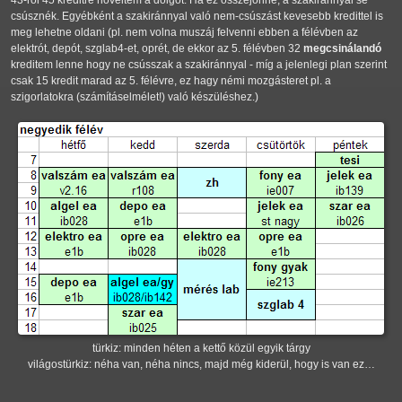
csúsznék. Egyébként a szakiránnyal való nem-csúszást kevesebb kredittel is
meg lehetne oldani (pl. nem volna muszáj felvenni ebben a félévben az
elektrót, depót, szglab4-et, oprét, de ekkor az 5. félévben 32
megcsinálandó
kreditem lenne hogy ne csússzak a szakiránnyal - míg a jelenlegi plan szerint
csak 15 kredit marad az 5. félévre, ez hagy némi mozgásteret pl. a
szigorlatokra (számításelmélet!) való készüléshez.)
türkiz: minden héten a kettő közül egyik tárgy
világostürkiz: néha van, néha nincs, majd még kiderül, hogy is van ez…