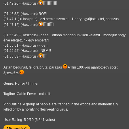
(01:42:26) (Haszprus)
ÍÍÍÍÍÍÍÍÍÍÍÍÍÍÍÍ
(01:46:58) (Haszprus) ROFL
(01:47:11) (Haszprus) - ezt nem hiszem el... Henry-t gyújtottuk fel, basszus
(01:47:12) (Haszprus)
ÍÍÍÍÍÍÍÍÍÍÍÍÍ
(01:55:49) (Haszprus) - deee... otthon mondanunk kell valamit... mondjuk hogy
élve elégettünk egy embert?!
(01:55:51) (Haszprus) - igen
(01:55:52) (Haszprus) - NEM!!!
(01:55:53) (Haszprus)
ÍÍÍÍÍ
Aztán bedurvul, fél óra brutál parázás
A film 100%-ig ajánlott egy sötét
éjszakára
Genre: Horror / Thriller
Tagline: Cabin Fever... catch it.
Plot Outline: A group of people are trapped in the woods and methodically
killed off by a horrifying flesh-eating virus.
User Rating: 5.2/10 (6,541 votes)
Mit gondolsz?