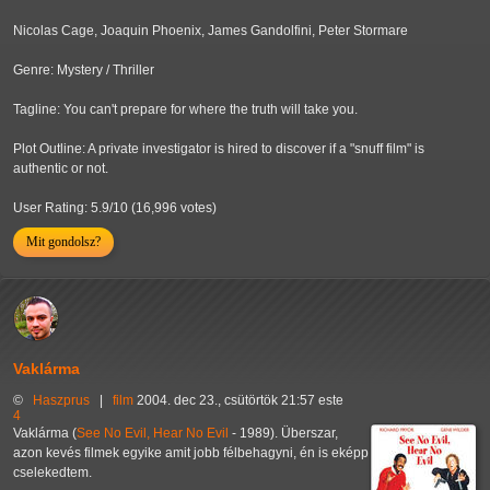
Nicolas Cage, Joaquin Phoenix, James Gandolfini, Peter Stormare
Genre: Mystery / Thriller
Tagline: You can't prepare for where the truth will take you.
Plot Outline: A private investigator is hired to discover if a "snuff film" is
authentic or not.
User Rating: 5.9/10 (16,996 votes)
Mit gondolsz?
Vaklárma
©
Haszprus
|
film
2004. dec 23., csütörtök 21:57 este
4
Vaklárma (
See No Evil, Hear No Evil
- 1989). Überszar,
azon kevés filmek egyike amit jobb félbehagyni, én is eképp
cselekedtem.