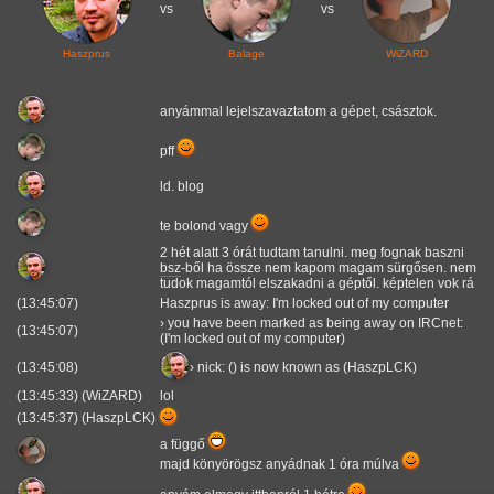
vs
vs
Haszprus
Balage
WiZARD
anyámmal lejelszavaztatom a gépet, császtok.
pff
ld. blog
te bolond vagy
2 hét alatt 3 órát tudtam tanulni. meg fognak baszni
bsz
-ből ha össze nem kapom magam sürgősen. nem
tudok magamtól elszakadni a géptől. képtelen vok rá
(13:45:07)
Haszprus is away: I'm locked out of my computer
› you have been marked as being away on IRCnet:
(13:45:07)
(I'm locked out of my computer)
(13:45:08)
› nick: () is now known as (HaszpLCK)
(13:45:33) (WiZARD)
lol
(13:45:37) (HaszpLCK)
a függő
majd könyörögsz anyádnak 1 óra múlva