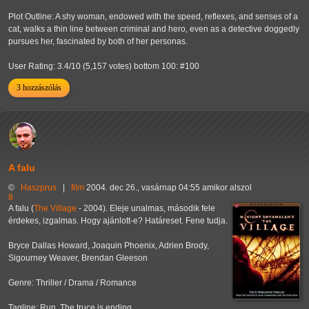
Plot Outline: A shy woman, endowed with the speed, reflexes, and senses of a
cat, walks a thin line between criminal and hero, even as a detective doggedly
pursues her, fascinated by both of her personas.
User Rating: 3.4/10 (5,157 votes) bottom 100: #100
3 hozzászólás
A falu
©
Haszprus
|
film
2004. dec 26., vasárnap 04:55 amikor alszol
8
A falu (
The Village
- 2004). Eleje unalmas, második fele
érdekes, izgalmas. Hogy ajánlott-e? Határeset. Fene tudja.
Bryce Dallas Howard, Joaquin Phoenix, Adrien Brody,
Sigourney Weaver, Brendan Gleeson
Genre: Thriller / Drama / Romance
Tagline: Run. The truce is ending.