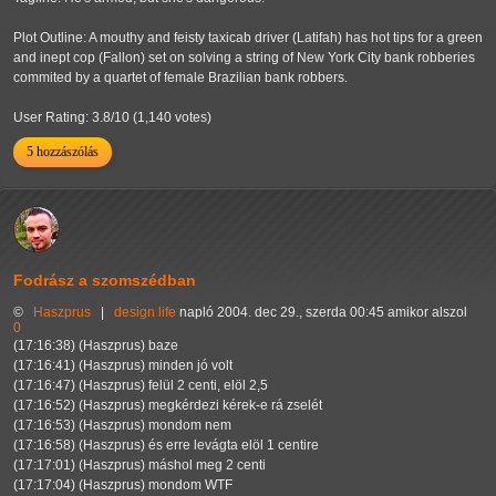
Plot Outline: A mouthy and feisty taxicab driver (Latifah) has hot tips for a green
and inept cop (Fallon) set on solving a string of New York City bank robberies
commited by a quartet of female Brazilian bank robbers.
User Rating: 3.8/10 (1,140 votes)
5 hozzászólás
Fodrász a szomszédban
©
Haszprus
|
design
life
napló
2004. dec 29., szerda 00:45 amikor alszol
0
(17:16:38) (Haszprus) baze
(17:16:41) (Haszprus) minden jó volt
(17:16:47) (Haszprus) felül 2 centi, elöl 2,5
(17:16:52) (Haszprus) megkérdezi kérek-e rá zselét
(17:16:53) (Haszprus) mondom nem
(17:16:58) (Haszprus) és erre levágta elöl 1 centire
(17:17:01) (Haszprus) máshol meg 2 centi
(17:17:04) (Haszprus) mondom WTF