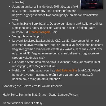
volna baj.
Azonban amikor a film idejének 50%-át ez az effekt
teszi ki, nos, olyankor egy lejárt effektre próbálnak
helyezni egy egész filmet. Ráadásul igénytelen módon valósították
meg.
Valamint Halle Berry bájaira. De a dolognak nem erről kellene szólnia.
Nem lehet egy egész mozifilmet valakinek a testére építeni. Nem
működik. Ld.
Charlie's Angels
. Shit.
Végig rnb zene. Noplíz.
Legyünk kicsit realisztikusabbak. Oké, ez alól Catwoman felmentést
kap mert ő ugye nyilván nem lehet az, de mi a valószínűsége hogy egy
vegyszer gyárban mindenféle vezetékek között elkezdenek lövöldözni
egy menekülő, fegyvertelen emberre, annak ellenére hogy a csövek
szépen lyukadnak ki stb?
Ha Sharon Stone arca márvánnyá is változott, hogy képes artikulálni,
mosolyogni, stb? Megint irrealitás.
Nehéz nem párhuzamot vonni az
első Batman film
és eközött. Valaki
beleesik a vegyi masszába, történik vele valami, vegyi masszát
használnak a világuralomra töréshez…
Szar az egész. Persze erre fel voltam készülve.
Halle Berry, Benjamin Bratt, Sharon Stone, Lambert Wilson
Genre: Action / Crime / Fantasy