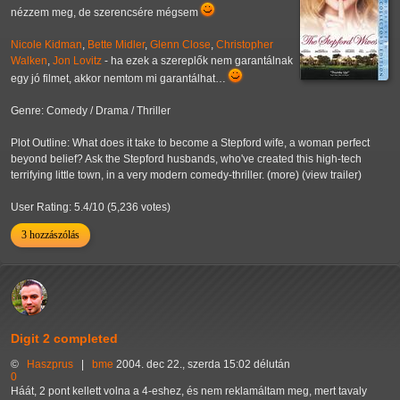
nézzem meg, de szerencsére mégsem
Nicole Kidman
,
Bette Midler
,
Glenn Close
,
Christopher
Walken
,
Jon Lovitz
- ha ezek a szereplők nem garantálnak
egy jó filmet, akkor nemtom mi garantálhat…
Genre: Comedy / Drama / Thriller
Plot Outline: What does it take to become a Stepford wife, a woman perfect
beyond belief? Ask the Stepford husbands, who've created this high-tech
terrifying little town, in a very modern comedy-thriller. (more) (view trailer)
User Rating: 5.4/10 (5,236 votes)
3 hozzászólás
Digit 2 completed
©
Haszprus
|
bme
2004. dec 22., szerda 15:02 délután
0
Háát, 2 pont kellett volna a 4-eshez, és nem reklamáltam meg, mert tavaly