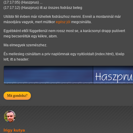
(17:17:05) (Haszprus) ...
(17:17:12) (Haszprus) itt az összes fodrász beteg
Utóbbi fél évben már rühellek fodrászhoz menni. Ennél a mostaninál már
másodjára vagyok, mert múltkor
egész jól
megcsinálta.
Egyébként ettől függetlenül nem rossz most se, a karácsonyi drapp pulóvert
meg becseréltük egy kékre, atom.
Ma elmegyek szemészhez.
És mellesleg csináltam a priv naplómnak egy nyitóoldalt (index.html), töxép
lett, itt a header:
Mit gondolsz?
Irigy kutya