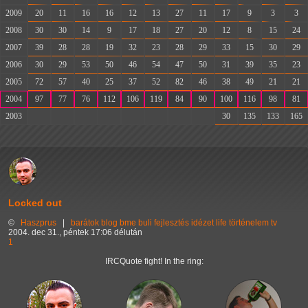
2009
20
11
16
16
12
13
27
11
17
9
3
3
2008
30
30
14
9
17
18
27
20
12
8
15
24
2007
39
28
28
19
32
23
28
29
33
15
30
29
2006
30
29
53
50
46
54
47
50
31
39
35
23
2005
72
57
40
25
37
52
82
46
38
49
21
21
2004
97
77
76
112
106
119
84
90
100
116
98
81
2003
-
-
-
-
-
-
-
-
30
135
133
165
Locked out
©
Haszprus
|
barátok
blog
bme
buli
fejlesztés
idézet
life
történelem
tv
2004. dec 31., péntek 17:06 délután
1
IRCQuote fight! In the ring: