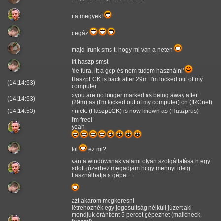
na megyek!
degáz
majd írunk sms-t, hogy mi van a neten
írt haszp smst
'de fura, itt a gép és nem tudom használni'
HaszpLCK is back after 29m: I'm locked out of my
(14:14:53)
computer
› you are no longer marked as being away after
(14:14:53)
(29m) as (I'm locked out of my computer) on (IRCnet)
(14:14:53)
› nick: (HaszpLCK) is now known as (Haszprus)
i'm free!
yeah
lol
ez mi?
van a windowsnak valami olyan szolgáltatása h egy
adott júzerhez megadjam hogy mennyi ideig
használhatja a gépet...
azt akarom megkeresni
létrehoznék egy jogosultság nélküli júzert aki
mondjuk óránként 5 percet gépezhet (mailcheck,