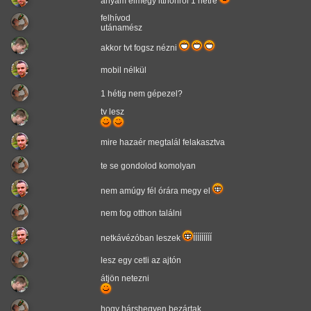
anyám elmegy itthonról 1 hétre
felhívod
utánamész
akkor tvt fogsz nézni
mobil nélkül
1 hétig nem gépezel?
tv lesz
mire hazaér megtalál felakasztva
te se gondolod komolyan
nem amúgy fél órára megy el
nem fog otthon találni
netkávézóban leszek
ÍÍÍÍÍÍÍÍÍ
lesz egy cetli az ajtón
átjön netezni
hogy hárshegyen bezártak