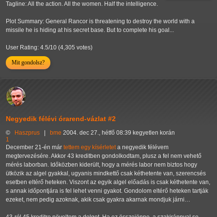
Tagline: All the action. All the women. Half the intelligence.
Plot Summary: General Rancor is threatening to destroy the world with a
missile he is hiding at his secret base. But to complete his goal...
User Rating: 4.5/10 (4,305 votes)
Mit gondolsz?
Negyedik félévi órarend-vázlat #2
©
Haszprus
|
bme
2004. dec 27., hétfő 08:39 kegyetlen korán
1
December 21-én már
tettem egy kísérletet
a negyedik félévem
megtervezésére. Akkor 43 kreditben gondolkodtam, plusz a fel nem vehető
mérés laborban. Időközben kiderült, hogy a mérés labor nem biztos hogy
ütközik az algel gyakkal, ugyanis mindkettő csak kéthetente van, szerencsés
esetben eltérő heteken. Viszont az egyik algel előadás is csak kéthetente van,
s annak időpontjára is fel lehet venni gyakot. Gondolom eltérő heteken tartják
ezeket, nem pedig azoknak, akik csak gyakra akarnak mondjuk járni…
43-ról 45 kreditre növeltem a dolgot. Ha ez összejönne, a szakiránnyal se