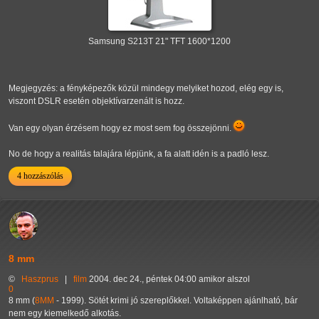
Samsung S213T 21" TFT 1600*1200
Megjegyzés: a fényképezők közül mindegy melyiket hozod, elég egy is,
viszont DSLR esetén objektívarzenált is hozz.
Van egy olyan érzésem hogy ez most sem fog összejönni.
No de hogy a realitás talajára lépjünk, a fa alatt idén is a padló lesz.
4 hozzászólás
8 mm
©
Haszprus
|
film
2004. dec 24., péntek 04:00 amikor alszol
0
8 mm (
8MM
- 1999). Sötét krimi jó szereplőkkel. Voltaképpen ajánlható, bár
nem egy kiemelkedő alkotás.