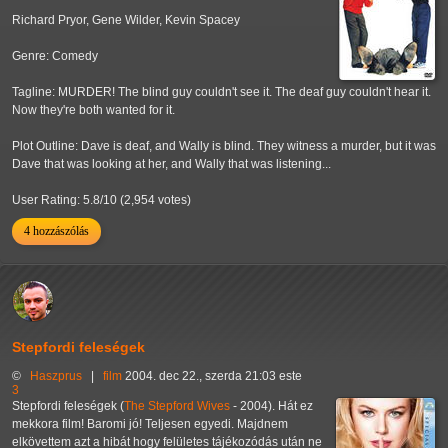
Richard Pryor, Gene Wilder, Kevin Spacey
Genre: Comedy
Tagline: MURDER! The blind guy couldn't see it. The deaf guy couldn't hear it.
Now they're both wanted for it.
Plot Outline: Dave is deaf, and Wally is blind. They witness a murder, but it was
Dave that was looking at her, and Wally that was listening...
User Rating: 5.8/10 (2,954 votes)
4 hozzászólás
Stepfordi feleségek
©
Haszprus
|
film
2004. dec 22., szerda 21:03 este
3
Stepfordi feleségek (
The Stepford Wives
- 2004). Hát ez
mekkora film! Baromi jó! Teljesen egyedi. Majdnem
elkövettem azt a hibát hogy felületes tájékozódás után ne