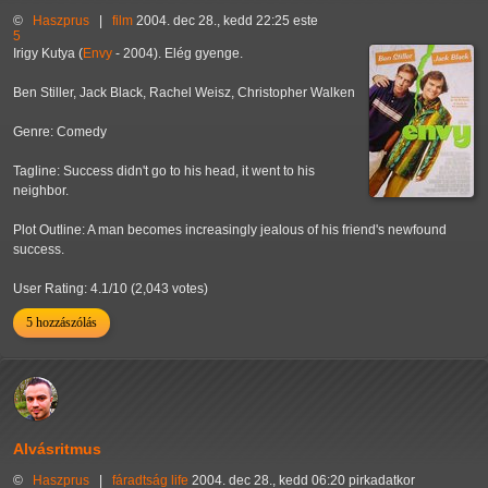
©
Haszprus
|
film
2004. dec 28., kedd 22:25 este
5
Irigy Kutya (
Envy
- 2004). Elég gyenge.
Ben Stiller, Jack Black, Rachel Weisz, Christopher Walken
Genre: Comedy
Tagline: Success didn't go to his head, it went to his
neighbor.
Plot Outline: A man becomes increasingly jealous of his friend's newfound
success.
User Rating: 4.1/10 (2,043 votes)
5 hozzászólás
Alvásritmus
©
Haszprus
|
fáradtság
life
2004. dec 28., kedd 06:20 pirkadatkor