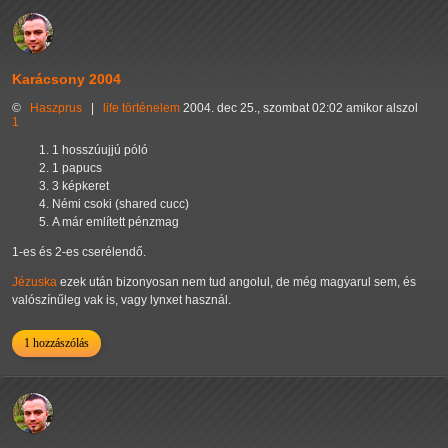
Karácsony 2004
©
Haszprus
|
life
történelem
2004. dec 25., szombat 02:02 amikor alszol
1
1 hosszúujjú póló
1 papucs
3 képkeret
Némi csoki (shared cucc)
A már említett pénzmag
1-es és 2-es cserélendő.
Jézuska
ezek után bizonyosan nem tud angolul, de még magyarul sem, és
valószínűleg vak is, vagy lynxet használ.
1 hozzászólás