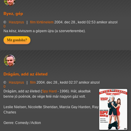
Byez, gép
©
Haszprus
|
film
történelem
2004. dec 28., kedd 02:53 amikor alszol
0
Na kész, kiviszem a gépem újra (a szerverterembe).
Mit gondolsz?
Drágám, add az életed
©
Haszprus
|
film
2004. dec 28., kedd 02:37 amikor alszol
0
Drágám, add az életed (
Spy Hard
- 1996). Hát, akadtak
benne jó poénok, de vége felé már nagyon gáz volt.
Leslie Nielsen, Nicolette Sheridan, Marcia Gay Harden, Ray
Charles
Genre: Comedy / Action