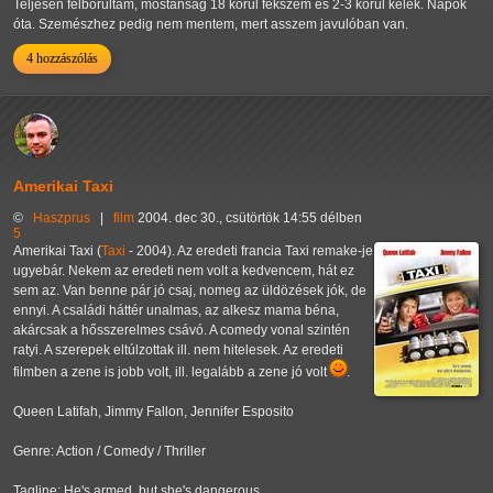
Teljesen felborultam, mostanság 18 körül fekszem és 2-3 körül kelek. Napok
óta. Szemészhez pedig nem mentem, mert asszem javulóban van.
4 hozzászólás
Amerikai Taxi
©
Haszprus
|
film
2004. dec 30., csütörtök 14:55 délben
5
Amerikai Taxi (
Taxi
- 2004). Az eredeti francia Taxi remake-je
ugyebár. Nekem az eredeti nem volt a kedvencem, hát ez
sem az. Van benne pár jó csaj, nomeg az üldözések jók, de
ennyi. A családi háttér unalmas, az alkesz mama béna,
akárcsak a hősszerelmes csávó. A comedy vonal szintén
ratyi. A szerepek eltúlzottak ill. nem hitelesek. Az eredeti
filmben a zene is jobb volt, ill. legalább a zene jó volt
.
Queen Latifah, Jimmy Fallon, Jennifer Esposito
Genre: Action / Comedy / Thriller
Tagline: He's armed, but she's dangerous.