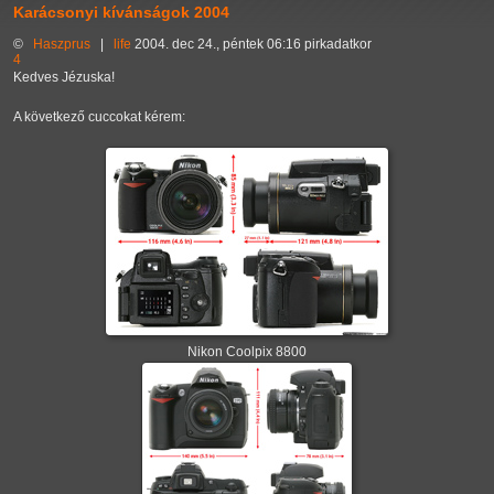
Karácsonyi kívánságok 2004
©
Haszprus
|
life
2004. dec 24., péntek 06:16 pirkadatkor
4
Kedves Jézuska!
A következő cuccokat kérem:
Nikon Coolpix 8800