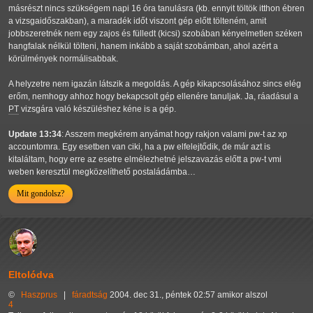
másrészt nincs szükségem napi 16 óra tanulásra (kb. ennyit töltök itthon ébren
a vizsgaidőszakban), a maradék időt viszont gép előtt tölteném, amit
jobbszeretnék nem egy zajos és fülledt (kicsi) szobában kényelmetlen széken
hangfalak nélkül tölteni, hanem inkább a saját szobámban, ahol azért a
körülmények normálisabbak.
A helyzetre nem igazán látszik a megoldás. A gép kikapcsolásához sincs elég
erőm, nemhogy ahhoz hogy bekapcsolt gép ellenére tanuljak. Ja, ráadásul a
PT
vizsgára való készüléshez kéne is a gép.
Update 13:34
: Asszem megkérem anyámat hogy rakjon valami pw-t az xp
accountomra. Egy esetben van ciki, ha a pw elfelejtődik, de már azt is
kitaláltam, hogy erre az esetre elmélezhetné jelszavazás előtt a pw-t vmi
weben keresztül megközelíthető postaládámba…
Mit gondolsz?
Eltolódva
©
Haszprus
|
fáradtság
2004. dec 31., péntek 02:57 amikor alszol
4