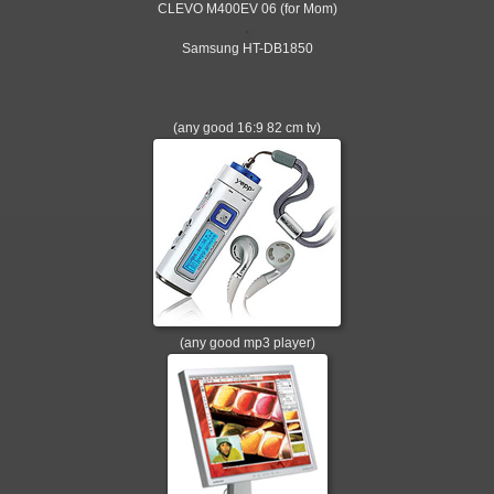
CLEVO M400EV 06 (for Mom)
Samsung HT-DB1850
(any good 16:9 82 cm tv)
(any good mp3 player)