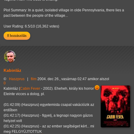
Plot Summary: In a quiet, isolated village in olde Pennsylvania, there lies a
pact between the people of the village...
User Rating: 6.5/10 (16,362 votes)
8 hozzászólás
Kabinláz
©
Haszprus
|
film
2004. dec 26., vasárnap 02:47 amikor alszol
0
Kabinláz (
Cabin Fever
- 2002). Eheheh, király kis horror
Eleinte vicces a dolog, pl.
(01:42:09) (Haszprus) egyetemista csapat vakációzik az
erdőben
(01:42:17) (Haszprus) - figyelj, a tegnapi nagyon gázos
helyzet volt
(01:42:25) (Haszprus) - az az ember segítséget kért... mi
meg FELGYÚJTOTTUK