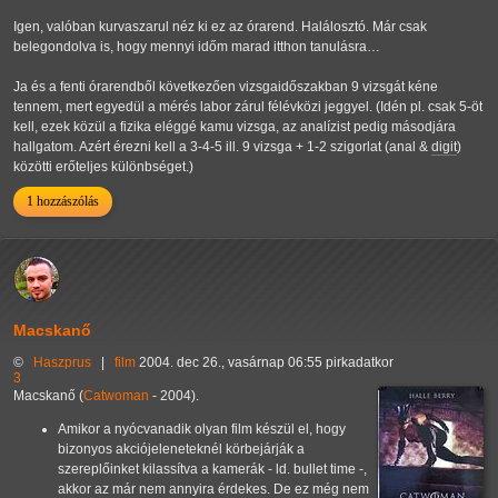
Igen, valóban kurvaszarul néz ki ez az órarend. Halálosztó. Már csak
belegondolva is, hogy mennyi időm marad itthon tanulásra…
Ja és a fenti órarendből következően vizsgaidőszakban 9 vizsgát kéne
tennem, mert egyedül a mérés labor zárul félévközi jeggyel. (Idén pl. csak 5-öt
kell, ezek közül a fizika eléggé kamu vizsga, az analízist pedig másodjára
hallgatom. Azért érezni kell a 3-4-5 ill. 9 vizsga + 1-2 szigorlat (anal &
digit
)
közötti erőteljes különbséget.)
1 hozzászólás
Macskanő
©
Haszprus
|
film
2004. dec 26., vasárnap 06:55 pirkadatkor
3
Macskanő (
Catwoman
- 2004).
Amikor a nyócvanadik olyan film készül el, hogy
bizonyos akciójeleneteknél körbejárják a
szereplőinket kilassítva a kamerák - ld. bullet time -,
akkor az már nem annyira érdekes. De ez még nem