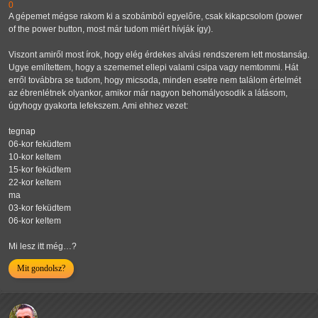
0
A gépemet mégse rakom ki a szobámból egyelőre, csak kikapcsolom (power
of the power button, most már tudom miért hívják így).
Viszont amiről most írok, hogy elég érdekes alvási rendszerem lett mostanság.
Ugye említettem, hogy a szememet ellepi valami csipa vagy nemtommi. Hát
erről továbbra se tudom, hogy micsoda, minden esetre nem találom értelmét
az ébrenlétnek olyankor, amikor már nagyon behomályosodik a látásom,
úgyhogy gyakorta lefekszem. Ami ehhez vezet:
tegnap
06-kor feküdtem
10-kor keltem
15-kor feküdtem
22-kor keltem
ma
03-kor feküdtem
06-kor keltem
Mi lesz itt még…?
Mit gondolsz?