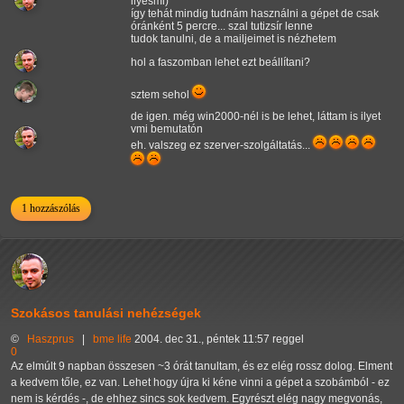
ilyesmi)
így tehát mindig tudnám használni a gépet de csak
óránként 5 percre... szal tutizsír lenne
tudok tanulni, de a mailjeimet is nézhetem
hol a faszomban lehet ezt beállítani?
sztem sehol
de igen. még win2000-nél is be lehet, láttam is ilyet
vmi bemutatón
eh. valszeg ez szerver-szolgáltatás...
1 hozzászólás
Szokásos tanulási nehézségek
©
Haszprus
|
bme
life
2004. dec 31., péntek 11:57 reggel
0
Az elmúlt 9 napban összesen ~3 órát tanultam, és ez elég rossz dolog. Elment
a kedvem tőle, ez van. Lehet hogy újra ki kéne vinni a gépet a szobámból - ez
nem is kérdés -, de ehhez sincs sok kedvem. Egyrészt elég nagy megvonás,