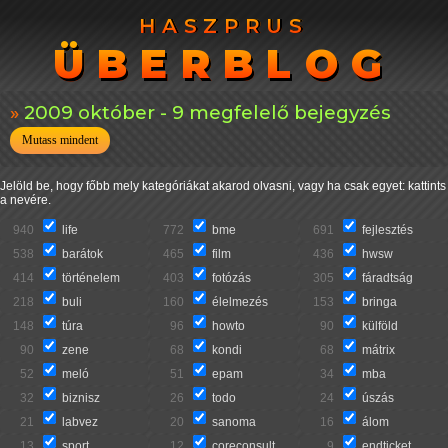
HASZPRUS
HASZPRUS
ÜBERBLOG
ÜBERBLOG
2009 október - 9 megfelelő bejegyzés
Mutass mindent
Jelöld be, hogy főbb mely kategóriákat akarod olvasni, vagy ha csak egyet: kattints
a nevére.
940
life
772
bme
691
fejlesztés
538
barátok
465
film
436
hwsw
414
történelem
403
fotózás
305
fáradtság
218
buli
160
élelmezés
153
bringa
148
túra
96
howto
90
külföld
90
zene
68
kondi
68
mátrix
52
meló
51
epam
34
mba
32
biznisz
26
todo
24
úszás
21
labvez
20
sanoma
16
álom
13
sport
12
coreconsult
9
endticket