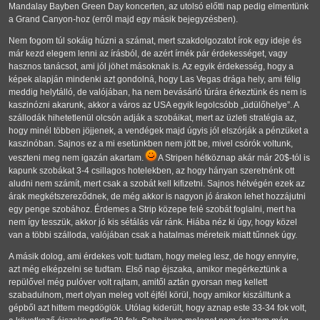
Mandalay Bayben Green Day koncerten, az utolsó előtti nap pedig elmentünk
a Grand Canyon-hoz (erről majd egy másik bejegyzésben).
Nem fogom túl sokáig húzni a számat, mert szakdolgozatot írok egy ideje és
már kezd elegem lenni az írásból, de azért írnék pár érdekességet, vagy
hasznos tanácsot, ami jól jöhet másoknak is. Az egyik érdekesség, hogy a
képek alapján mindenki azt gondolná, hogy Las Vegas drága hely, ami félig
meddig helytálló, de valójában, ha nem bevásárló túrára érkeztünk és nem is
kaszinózni akarunk, akkor a város az USA egyik legolcsóbb „üdülőhelye”. A
szállodák hihetetlenül olcsón adják a szobáikat, mert az üzleti stratégia az,
hogy minél többen jöjjenek, a vendégek majd úgyis jól elszórják a pénzüket a
kaszinóban. Sajnos ez a mi esetünkben nem jött be, mivel csórók voltunk,
veszteni meg nem igazán akartam.
A Stripen hétköznap akár már 20$-tól is
kapunk szobákat 3-4 csillagos hotelekben, az hogy hányan szeretnénk ott
aludni nem számít, mert csak a szobát kell kifizetni. Sajnos hétvégén ezek az
árak megkétszereződnek, de még akkor is nagyon jó árakon lehet hozzájutni
egy penge szobához. Érdemes a Strip közepe felé szobát foglalni, mert ha
nem így tesszük, akkor jó kis sétálás vár ránk. Hiába néz ki úgy, hogy közel
van a többi szálloda, valójában csak a hatalmas méreteik miatt tűnnek úgy.
A másik dolog, ami érdekes volt: tudtam, hogy meleg lesz, de hogy ennyire,
azt még elképzelni se tudtam. Első nap éjszaka, amikor megérkeztünk a
repülővel még pulóver volt rajtam, amitől aztán gyorsan meg kellett
szabadulnom, mert olyan meleg volt éjfél körül, hogy amikor kiszálltunk a
gépből azt hittem megdöglök. Utólag kiderült, hogy aznap este 33-34 fok volt,