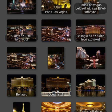
Paris Las Vegas
belülről, útba az Eiffel-
Paris Las Vegas
toronyba
Kilátás az Eiffel-
Bellagio és az előtte
toronyból
lévő szökőkút
Bellagio
Ocean's 11
Caesar's Palace