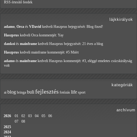
RSS értesítő feedek
lájkkirályok
adamo
,
Orca
és
VDavid
kedveli Haszprus
bejegyzését: Blog fixed!
Haszprus
kedveli Orca
kommentjét: Yay
dankoi
és
mainframe
kedveli Haszprus
bejegyzését: 21 éves a blog
Haszprus
kedveli mainframe
kommentjét: #5 Miért
adamo
és
mainframe
kedveli Haszprus
kommentjét: #3, eléggé emeletes csúcskirályság
volt
kategóriák
fejlesztés
blog
buli
life
ai
bringa
fotózás
sport
archívum
2026
01
02
03
04
05
06
07
08
2025
2024