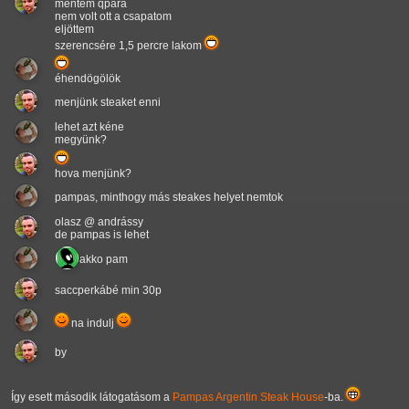
mentem qpára
nem volt ott a csapatom
eljöttem
szerencsére 1,5 percre lakom
éhendögölök
menjünk steaket enni
lehet azt kéne
megyünk?
hova menjünk?
pampas, minthogy más steakes helyet nemtok
olasz @ andrássy
de pampas is lehet
akko pam
saccperkábé min 30p
na indulj
by
Így esett második látogatásom a
Pampas Argentin Steak House
-ba.