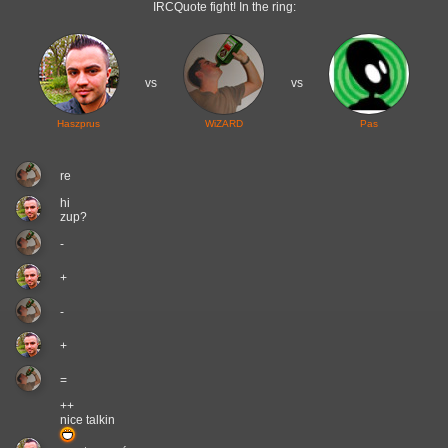
IRCQuote fight! In the ring:
vs
vs
Haszprus
WiZARD
Pas
re
hi
zup?
-
+
-
+
=
++
nice talkin