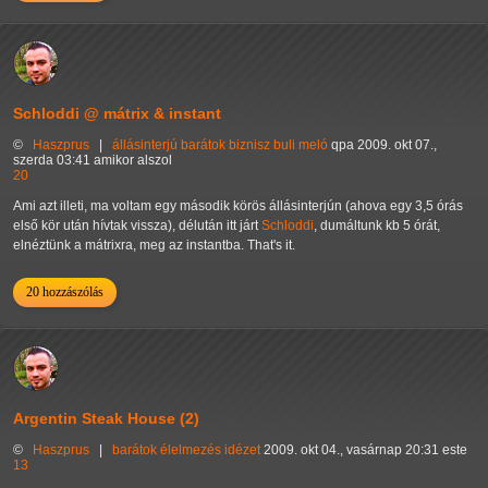
Schloddi @ mátrix & instant
©
Haszprus
|
állásinterjú
barátok
biznisz
buli
meló
qpa
2009. okt 07.,
szerda 03:41 amikor alszol
20
Ami azt illeti, ma voltam egy második körös állásinterjún (ahova egy 3,5 órás
első kör után hívtak vissza), délután itt járt
Schloddi
, dumáltunk kb 5 órát,
elnéztünk a mátrixra, meg az instantba. That's it.
20 hozzászólás
Argentin Steak House (2)
©
Haszprus
|
barátok
élelmezés
idézet
2009. okt 04., vasárnap 20:31 este
13