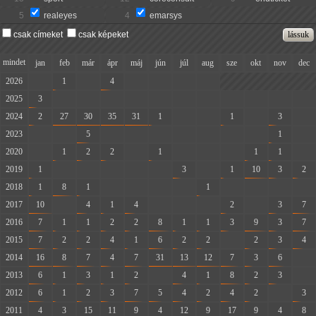
5
realeyes
4
emarsys
csak címeket
csak képeket
mindet
jan
feb
már
ápr
máj
jún
júl
aug
sze
okt
nov
dec
2026
-
1
-
4
-
-
-
-
2025
3
-
-
-
-
-
-
-
-
-
-
-
2024
2
27
30
35
31
1
-
-
1
-
3
-
2023
-
-
5
-
-
-
-
-
-
-
1
-
2020
-
1
2
2
-
1
-
-
-
1
1
-
2019
1
-
-
-
-
-
3
-
1
10
3
2
2018
1
8
1
-
-
-
-
1
-
-
-
-
2017
10
-
4
1
4
-
-
-
2
-
3
7
2016
7
1
1
2
2
8
1
1
3
9
3
7
2015
7
2
2
4
1
6
2
2
-
2
3
4
2014
16
8
7
4
7
31
13
12
7
3
6
-
2013
6
1
3
1
2
-
4
1
8
2
3
-
2012
6
1
2
3
7
5
4
2
4
2
-
3
2011
4
3
15
11
9
4
12
9
17
9
4
8