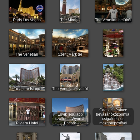
Paris Las Vegas
The Mirage
The Venetian belülről
The Venetian
Szent Márk tér
Treasure Island
The Venetian kívülről
Caesar's Palace
Egyik legújabb
bevásárlóközpontja,
szálloda, Wynn &
csigalépcsős
Riviera Hotel
Encore
mozgólépcsővel