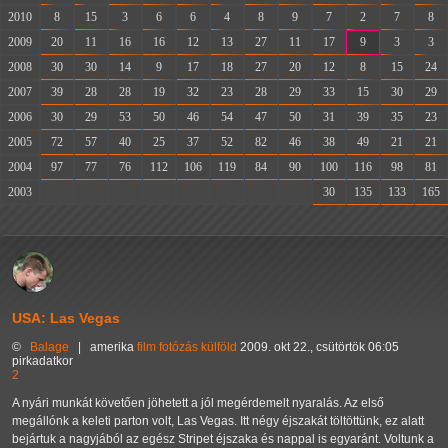
2010
8
15
3
6
6
4
8
9
7
2
7
8
2009
20
11
16
16
12
13
27
11
17
9
3
3
2008
30
30
14
9
17
18
27
20
12
8
15
24
2007
39
28
28
19
32
23
28
29
33
15
30
29
2006
30
29
53
50
46
54
47
50
31
39
35
23
2005
72
57
40
25
37
52
82
46
38
49
21
21
2004
97
77
76
112
106
119
84
90
100
116
98
81
2003
-
-
-
-
-
-
-
-
30
135
133
165
USA: Las Vegas
©
Balage
|
amerika
film
fotózás
külföld
2009. okt 22., csütörtök 06:05
pirkadatkor
2
A nyári munkát követően jöhetett a jól megérdemelt nyaralás. Az első
megállónk a keleti parton volt, Las Vegas. Itt négy éjszakát töltöttünk, ez alatt
bejártuk a nagyjából az egész Stripet éjszaka és nappal is egyaránt. Voltunk a