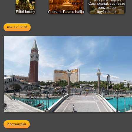
Casinojának egy része
pénzesebb
Eiffel-torony
Caesar's Palace hallja
ügyfeleknek
nov. 17. 12:58
2 hozzászólás