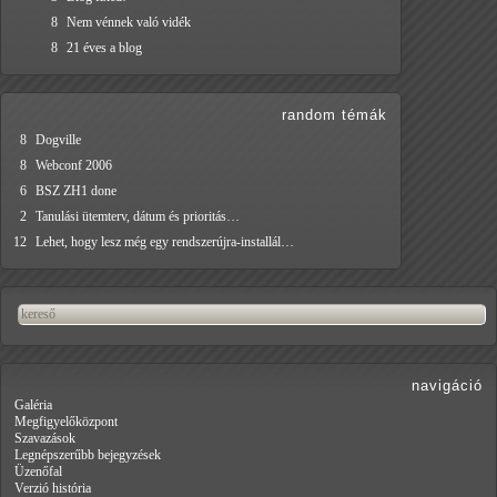
8
Nem vénnek való vidék
8
21 éves a blog
random témák
8
Dogville
8
Webconf 2006
6
BSZ ZH1 done
2
Tanulási ütemterv, dátum és prioritás…
12
Lehet, hogy lesz még egy rendszerújra-installál…
navigáció
Galéria
Megfigyelőközpont
Szavazások
Legnépszerűbb bejegyzések
Üzenőfal
Verzió história