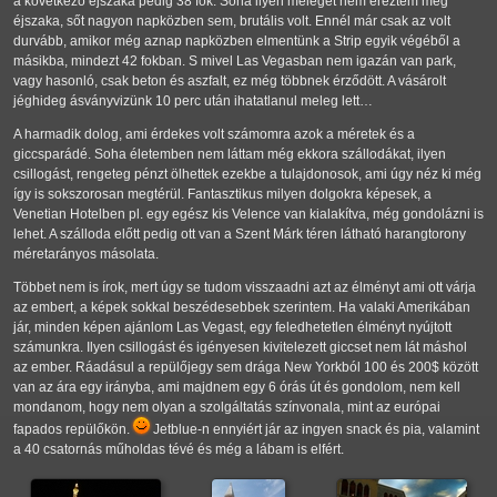
a következő éjszaka pedig 38 fok. Soha ilyen meleget nem éreztem még
éjszaka, sőt nagyon napközben sem, brutális volt. Ennél már csak az volt
durvább, amikor még aznap napközben elmentünk a Strip egyik végéből a
másikba, mindezt 42 fokban. S mivel Las Vegasban nem igazán van park,
vagy hasonló, csak beton és aszfalt, ez még többnek érződött. A vásárolt
jéghideg ásványvizünk 10 perc után ihatatlanul meleg lett…
A harmadik dolog, ami érdekes volt számomra azok a méretek és a
giccsparádé. Soha életemben nem láttam még ekkora szállodákat, ilyen
csillogást, rengeteg pénzt ölhettek ezekbe a tulajdonosok, ami úgy néz ki még
így is sokszorosan megtérül. Fantasztikus milyen dolgokra képesek, a
Venetian Hotelben pl. egy egész kis Velence van kialakítva, még gondolázni is
lehet. A szálloda előtt pedig ott van a Szent Márk téren látható harangtorony
méretarányos másolata.
Többet nem is írok, mert úgy se tudom visszaadni azt az élményt ami ott várja
az embert, a képek sokkal beszédesebbek szerintem. Ha valaki Amerikában
jár, minden képen ajánlom Las Vegast, egy feledhetetlen élményt nyújtott
számunkra. Ilyen csillogást és igényesen kivitelezett giccset nem lát máshol
az ember. Ráadásul a repülőjegy sem drága New Yorkból 100 és 200$ között
van az ára egy irányba, ami majdnem egy 6 órás út és gondolom, nem kell
mondanom, hogy nem olyan a szolgáltatás színvonala, mint az európai
fapados repülőkön.
Jetblue-n ennyiért jár az ingyen snack és pia, valamint
a 40 csatornás műholdas tévé és még a lábam is elfért.