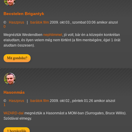
Becstelen Brigantyk
©
Haszprus
|
barátok
film
2009. okt 03., szombat 03:06 amikor alszol
0
Megnéztük Westendben
nephlimmel
, jó volt, bár én a közepén konkrétan
elaludtam, és ilyen velem még nem történt (a film mentségére, éjjel 1 órát
aludtam összesen).
Mit gondolsz?
Hasonmás
©
Haszprus
|
barátok
film
2009. okt 02., péntek 01:26 amikor alszol
1
WiZARD-dal
megnéztük a Hasonmást a MOM-ban (Surrogates, Bruce Willis).
Szódával elmegy.
1 hozzászólás