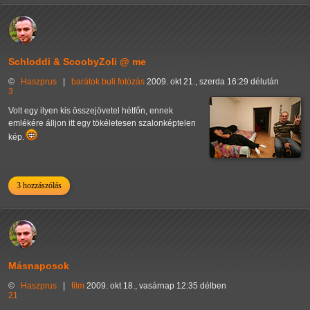
Schloddi & ScoobyZoli @ me
©
Haszprus
|
barátok
buli
fotózás
2009. okt 21., szerda 16:29 délután
3
Volt egy ilyen kis összejövetel hétfőn, ennek
emlékére álljon itt egy tökéletesen szalonképtelen
kép.
3 hozzászólás
Másnaposok
©
Haszprus
|
film
2009. okt 18., vasárnap 12:35 délben
21