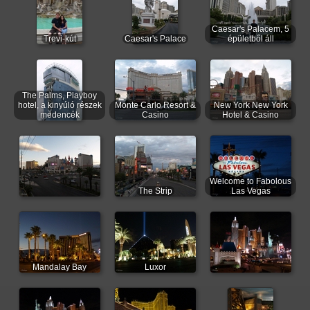
Caesar's Palacem, 5
Trevi-kút
Caesar's Palace
épületből áll
The Palms, Playboy
hotel, a kinyúló részek
Monte Carlo Resort &
New York New York
medencék
Casino
Hotel & Casino
Welcome to Fabolous
The Strip
Las Vegas
Mandalay Bay
Luxor