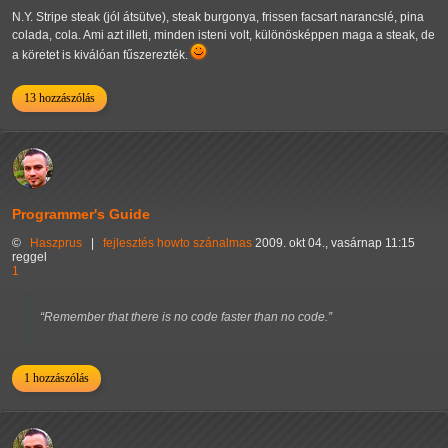
N.Y. Stripe steak (jól átsütve), steak burgonya, frissen facsart narancslé, pina
colada, cola. Ami azt illeti, minden isteni volt, különösképpen maga a steak, de
a köretet is kiválóan fűszerezték.
13 hozzászólás
Programmer's Guide
©
Haszprus
|
fejlesztés
howto
szánalmas
2009. okt 04., vasárnap 11:15
reggel
1
“Remember that there is no code faster than no code.”
1 hozzászólás