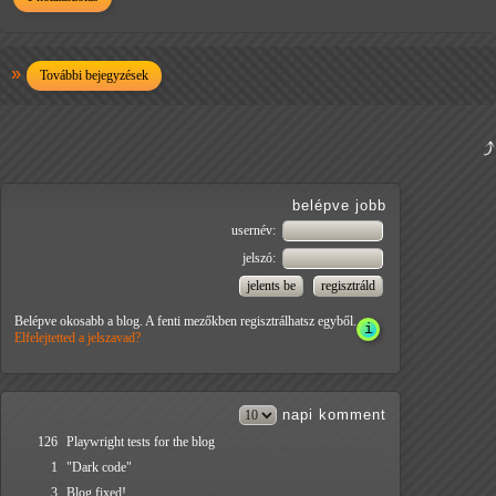
További bejegyzések
belépve jobb
usernév:
jelszó:
Belépve okosabb a blog. A fenti mezőkben regisztrálhatsz egyből.
Elfelejtetted a jelszavad?
napi
komment
126
Playwright tests for the blog
1
"Dark code"
3
Blog fixed!