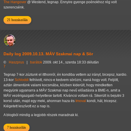
The Hangover
@ Westend, tegnap. Ennyire gyenge poénokhoz rég volt
szerencsénk.
21 hozzászólás
Daily log 2009.10.13. MÁV Szakmai nap & Sör
©
Haszprus
|
barátok
2009. okt 14., szerda 18:33 délután
7
Tegnap 7-kor
zúztunk
el itthonról, én kondiba vettem az irányt, bicepsz, kardio.
13-kor
Schloddi
felhívott, nincs-e kedvem sörözni, naná hogy volt. Feljött,
aztán átmentünk valami kocsmába, közben kiderült, hogy mindketten
megyünk ugyanarra a MÁV Szakmai nap nevű előadásra a BME-n, amit a
MÁV vezérigazgató-helyettese tartott. Kíváncsi voltam rá. Sikerült is bejutni 3
korsó után, majd egy meki, ahonnan haza és
Imoval
kondi, hát, tricepsz.
Kiégetett leszívott ez a nap is.
A blogból mindig a legjobb részek maradnak ki.
7 hozzászólás