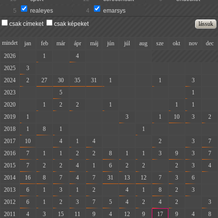
5
realeyes
4
emarsys
csak címeket
csak képeket
mindet
jan
feb
már
ápr
máj
jún
júl
aug
sze
okt
nov
dec
2026
-
1
-
4
-
-
-
-
2025
3
-
-
-
-
-
-
-
-
-
-
-
2024
2
27
30
35
31
1
-
-
1
-
3
-
2023
-
-
5
-
-
-
-
-
-
-
1
-
2020
-
1
2
2
-
1
-
-
-
1
1
-
2019
1
-
-
-
-
-
3
-
1
10
3
2
2018
1
8
1
-
-
-
-
1
-
-
-
-
2017
10
-
4
1
4
-
-
-
2
-
3
7
2016
7
1
1
2
2
8
1
1
3
9
3
7
2015
7
2
2
4
1
6
2
2
-
2
3
4
2014
16
8
7
4
7
31
13
12
7
3
6
-
2013
6
1
3
1
2
-
4
1
8
2
3
-
2012
6
1
2
3
7
5
4
2
4
2
-
3
2011
4
3
15
11
9
4
12
9
17
9
4
8