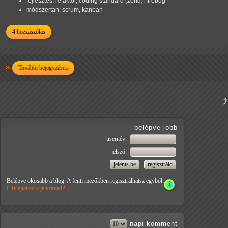
fejlesztés: refaktor, coding standard (zend), firebug
módszertan: scrum, kanban
4 hozzászólás
További bejegyzések
belépve jobb
usernév:
jelszó:
Belépve okosabb a blog. A fenti mezőkben regisztrálhatsz egyből.
Elfelejtetted a jelszavad?
napi
komment