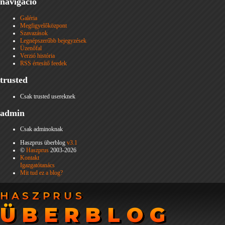
navigáció
Galéria
Megfigyelőközpont
Szavazások
Legnépszerűbb bejegyzések
Üzenőfal
Verzió história
RSS értesítő feedek
trusted
Csak trusted usereknek
admin
Csak adminoknak
Haszprus überblog
v3.1
©
Haszprus
2003-2026
Kontakt
Igazgatótanács
Mit tud ez a blog?
HASZPRUS
HASZPRUS
ÜBERBLOG
ÜBERBLOG