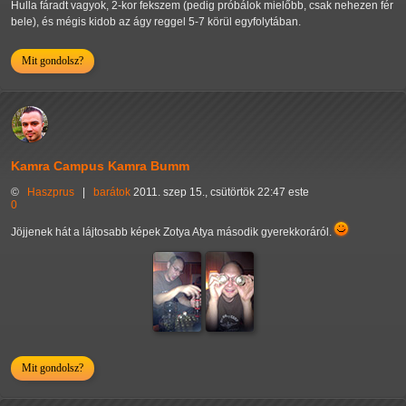
Hulla fáradt vagyok, 2-kor fekszem (pedig próbálok mielőbb, csak nehezen fér
bele), és mégis kidob az ágy reggel 5-7 körül egyfolytában.
Mit gondolsz?
Kamra Campus Kamra Bumm
©
Haszprus
|
barátok
2011. szep 15., csütörtök 22:47 este
0
Jöjjenek hát a lájtosabb képek Zotya Atya második gyerekkoráról.
Mit gondolsz?