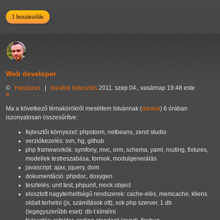
1 hozzászólás
Web developer
©
Haszprus
|
barátok
fejlesztés
2011. szep 04., vasárnap 19:48 este
4
Ma a következő témakörökről meséltem Istvánnak (
dankoi
) 6 órában
iszonyatosan összesűrítve:
fejlesztői környezet: phpstorm, netbeans, zend studio
verziókezelés: svn, hg, github
php frameworkök: symfony, mvc, orm, schema, yaml, routing, fixtures,
modellek testreszabása, formok, modulgenerálás
javascript: ajax, jquery, dom
dokumentáció: phpdoc, doxygen
tesztelés: unit test, phpunit, mock object
elosztott nagyterheltségű rendszerek: cache-elés, memcache, kliens
oldalt terhelni (js, számítások ott), sok php szerver, 1 db
(legegyszerűbb eset): db-t kímélni