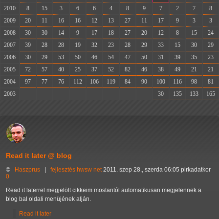
2010
8
15
3
6
6
4
8
9
7
2
7
8
2009
20
11
16
16
12
13
27
11
17
9
3
3
2008
30
30
14
9
17
18
27
20
12
8
15
24
2007
39
28
28
19
32
23
28
29
33
15
30
29
2006
30
29
53
50
46
54
47
50
31
39
35
23
2005
72
57
40
25
37
52
82
46
38
49
21
21
2004
97
77
76
112
106
119
84
90
100
116
98
81
2003
-
-
-
-
-
-
-
-
30
135
133
165
Read it later @ blog
©
Haszprus
|
fejlesztés
hwsw
net
2011. szep 28., szerda 06:05 pirkadatkor
0
Read it laterrel megjelölt cikkeim mostantól automatikusan megjelennek a
blog bal oldali menüjének alján.
Read it later