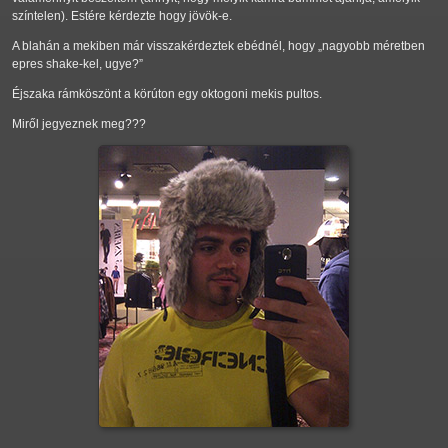
színtelen). Estére kérdezte hogy jövök-e.
A blahán a mekiben már visszakérdeztek ebédnél, hogy
nagyobb méretben
epres shake-kel, ugye?
Éjszaka rámköszönt a körúton egy oktogoni mekis pultos.
Miről jegyeznek meg???