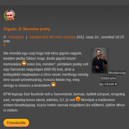
Gigolo @ Sanoma party
©
Haszprus
|
barátok
buli
life
meló
sanoma
2011. szep 10., szombat 19:25
este
9
Ma mondta egy csaj hogy már kész gigolo vagyok,
kedden pedig Gábor, hogy
tiszta gigoló leszel
nemsokára
rolex óra, minden
, pénteken pedig volt
egy Sanomás nagycéges (600 fő) buli, ahol a
Mostanság
kollégáktól megkaptam a Gino nevet, merthogy mindig
többnyire
élre vasalt szövetnadrág, hosszú fekete ing, meg
így nézek ki
amúgy is olaszos a kinézetem
BTW tegnap őszi fesztivál volt a Sanománál, bornap, épített színpad, rengeteg
pad, rengeteg boros stand, pálinka, DJ, jó volt
Mondjuk a halálomon
voltam fáradtságilag, húzós hetek vannak mögöttem (és előttem), éjfélre itthon
is voltam.
9 hozzászólás