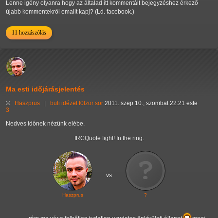
Lenne igény olyanra hogy az általad itt kommentált bejegyzéshez érkező
újabb kommentekről emailt kapj? (Ld. facebook.)
11 hozzászólás
Ma esti időjárásjelentés
©
Haszprus
|
buli
idézet
l0lzor
sör
2011. szep 10., szombat 22:21 este
3
Nedves időnek nézünk elébe.
IRCQuote fight! In the ring:
vs
Haszprus
?