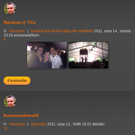
Random @ TCs
©
Haszprus
|
barátok
buli
desire
lajtha
life
mobilfotó
2011. szep 14., szerda
23:10 pizsamaidőben
4
4 hozzászólás
Kommentértesítő
©
Haszprus
|
fejlesztés
2011. szep 12., hétfő 18:22 délután
11