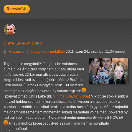
5 hozzászólás
Chris Lake @ Dokk
©
Haszprus
|
barátok
buli
mobilfotó
2011. szep 24., szombat 11:34 reggel
2
Tegnap este megyünk? Jó üljünk be valahova
dumálni de én
biztos hogy nem bulizok utána mert
hulla vagyok
22-kor már állva bealudtam volna
kiégetett leszívott ez a nap (hét) is Móricz Boráros
Jaffa valami új arcok Hajógyári Dokk 100 méteres
sor rögtön az elejére powered by valami régi arc
iszonyat tömeg Chris Lake (ld.
Minimal Life
,
Only One
) VIP ott se sokkal jobb a
helyzet hotdog szendó mitkeresnekcsajokaférfiwcben a srácot beraktuk a
kocsiba kiszedtük a kocsiból átraktuk a taxiba húsimádó gyros Móricz hajnalöt
majdnem visszamentem momentán sokáig maradtam volna még (powered by
red bull) de inkább aludtam 4 órát
most pedig nemsoká Symfony 2
POWER
A heti melóhoz képest egy ilyet lezavarni már nem is mondható
megterhelőnek.