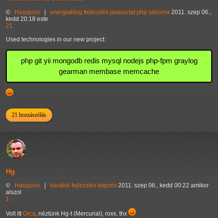
©
Haszprus
|
energiablog
fejlesztés
javascript
php
sanoma
2011. szep 06.,
kedd 20:18 este
21
Used technologies in our new project:
php git yii mongodb redis mysql nodejs php-fpm graylog
gearman membase memcache
21 hozzászólás
Hg
©
Haszprus
|
barátok
fejlesztés
képzés
2011. szep 06., kedd 00:22 amikor
alszol
1
Volt itt
Orca
, néztünk Hg-t (Mercurial), roxx, thx