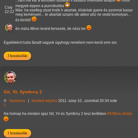
...rám ma vár a felhőtlen tudatlan v tudatos önkívületi állapot
most
megyek éppen a puncibuliba
Csaj
Más: ha esetleg olyat írnék h akarlak, kívánlak gyere és azonnal bassz
22:22
meg keményen... le akarlak szopni stb akkor pliz ne vedd komolyan...
és töröld!
én mára itthon levést tervezek, de nézz be
Egyébként hulla fáradt vagyok úgyhogy remélem nem kerül erre sor.
3 hozzászólás
Git, Yii, Symfony 2
©
Haszprus
|
barátok
képzés
2011. szep 10., szombat 20:34 este
1
Na holnap ha minden igaz Git, Yii és Symfony 2 lesz terítéken
PAStheLoDdal
1 hozzászólás