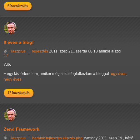
6 hozzászólás
8 éves a blog!
©
Haszprus
|
fejlesztés
2011. szep 21., szerda 00:18 amikor alszol
17
yup.
+ egy kis történelem, amikor még sokat foglalkoztam a bloggal:
egy éves
,
négy éves
17 hozzászólás
Zend Framework
©
Haszprus
|
barátok
fejlesztés
képzés
php
symfony
2011. szep 19., hétfő