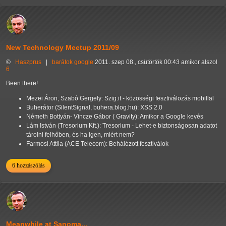
New Technology Meetup 2011/09
©
Haszprus
|
barátok
google
2011. szep 08., csütörtök 00:43 amikor alszol
6
Been there!
Mezei Áron, Szabó Gergely: Szig.it - közösségi fesztiválozás mobillal
Buherátor (SilentSignal, buhera.blog.hu): XSS 2.0
Németh Bottyán- Vincze Gábor ( Gravity): Amikor a Google kevés
Lám István (Tresorium Kft.): Tresorium - Lehet-e biztonságosan adatot
tárolni felhőben, és ha igen, miért nem?
Farmosi Attila (ACE Telecom): Behálózott fesztiválok
6 hozzászólás
Meanwhile at Sanoma...