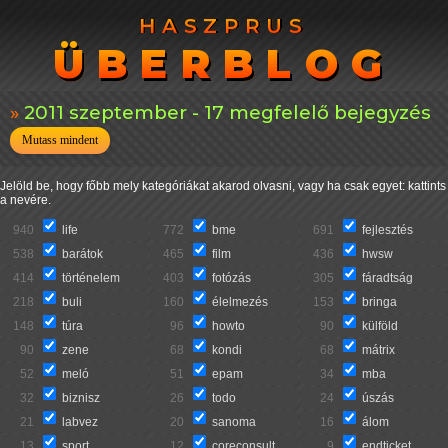
HASZPRUS
HASZPRUS
ÜBERBLOG
ÜBERBLOG
2011 szeptember - 17 megfelelő bejegyzés
Mutass mindent
Jelöld be, hogy főbb mely kategóriákat akarod olvasni, vagy ha csak egyet: kattints
a nevére.
940
life
772
bme
691
fejlesztés
538
barátok
465
film
436
hwsw
414
történelem
403
fotózás
305
fáradtság
218
buli
160
élelmezés
153
bringa
148
túra
96
howto
90
külföld
90
zene
68
kondi
68
mátrix
52
meló
51
epam
34
mba
32
biznisz
26
todo
24
úszás
21
labvez
20
sanoma
16
álom
13
sport
12
coreconsult
9
endticket