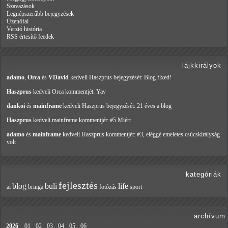
Szavazások
Legnépszerűbb bejegyzések
Üzenőfal
Verzió história
RSS értesítő feedek
lájkkirályok
adamo
,
Orca
és
VDavid
kedveli Haszprus
bejegyzését: Blog fixed!
Haszprus
kedveli Orca
kommentjét: Yay
dankoi
és
mainframe
kedveli Haszprus
bejegyzését: 21 éves a blog
Haszprus
kedveli mainframe
kommentjét: #5 Miért
adamo
és
mainframe
kedveli Haszprus
kommentjét: #3, eléggé emeletes csúcskirályság
volt
kategóriák
fejlesztés
blog
buli
life
ai
bringa
fotózás
sport
archívum
2026
01
02
03
04
05
06