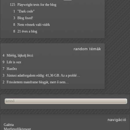
125
Playwright tests for the blog
1
"Dark code"
3
Blog fixed!
8
Nem vénnek való vidék
8
21 éves a blog
random témák
4
Mééég, lájkolj lécci
9
Life is sux
7
Hax0rz
3
Júniusi adatforgalom eddig: 41,36 GB. Az a problé…
2
Frissítettem mainframe blogját, mert ő nem…
navigáció
Galéria
Megfigyelőközpont