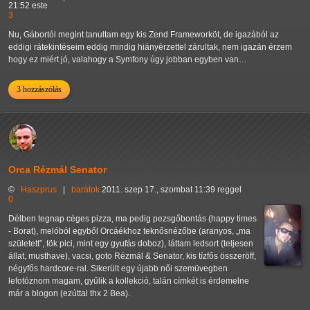
21:52 este
3
Nu, Gábortól megint tanultam egy kis Zend Frameworköt, de igazából az
eddigi rátekintéseim eddig mindig hiányérzettel zárultak, nem igazán érzem
hogy ez miért jó, valahogy a Symfony úgy jobban egyben van…
3 hozzászólás
Orca Rézmál Senator
©
Haszprus
|
barátok
2011. szep 17., szombat 11:39 reggel
0
Délben tegnap céges pizza, ma pedig pezsgőbontás (happy times
- Borat), melóból egyből Orcáékhoz teknősnézőbe (aranyos,
ma
született
, tök pici, mint egy gyufás doboz), láttam ledsort (teljesen
állat, musthave), vacsi, goto Rézmál & Senator, kis tízfős összeröff,
négyfős hardcore-ral. Sikerült egy újabb női szemüvegben
lefotóznom magam, gyűlik a kollekció, talán címkét is érdemelne
már a blogon (ezúttal thx 2 Bea).