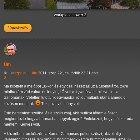
workplace power 2
2 hozzászólás
Hm
©
Haszprus
|
life
2011. szep 22., csütörtök 22:21 este
6
Ma kijöttem a melóból 18-kor, és egy csaj nézett az utca túloldaláról, tökre
mintha rám várt volna, és tényleg! Ő volt a fejvadász aki közvetített a
Sanomának. Véletlen futottunk egymásba, jót dumáltunk utána ameddig
közösen mentünk.
Tök pozitív élmény volt.
Este bementem szoliba, és a szolis csaj, akit múltkor láttam először,
megkérdezte hogy a hármasba megyek ugye? Emlékezett, hogy múltkor oda
mentem. Kedves volt.
A közértben rámköszönt a Kamra Campusos pultos szöszi, akivel alig
valamennyit beszéltem (annyit, hogy melyik kamra bummot ajánlja, amelyik