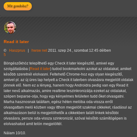
Mit gondolsz?
Read it later
©
Haszprus
|
hwsw
net
2011. szep 24., szombat 12:45 délben
5
Böngészőkhöz telepíthető egy Check it later kiegészítő, amivel egy
szolgáltatásba (
Read it later
) tudod bookmarkolni azokat az oldalakat, amiket
később szeretnél elolvasni. Feltehető Chrome-hoz egy olyan kiegészítő,
amivel pl. az új üres lap helyett a Check it laterben olvasásra megjelölt oldalak
jönnek elő. Nem ez a lényeg, hanem hogy Androidra pedig van egy Read it
later nevű alkalmazás, amire realtime leszinkronizálja ezeket az oldalakat,
szépen beparse-olja, hogy egy kényelmes felületen tudd őket olvasgatni.
Marha hasznosnak találtam, egész héten melóba oda-vissza erről
olvasgattam meló közben vagy itthon megjelölt szakmai cikkeket, ráadásul az
alkalmazáson belül is megjelölhetők a cikkekben talált linkek későbbi
olvasásra, persze oda-vissza szinkronizál, szóval később számítógépen is
elolvashatod amit telón megjelöltél.
Nálam 10/10.