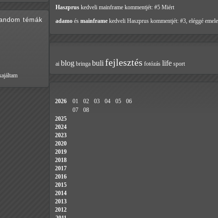
Haszprus
kedveli mainframe
kommentjét: #5 Miért
random témák
adamo
és
mainframe
kedveli Haszprus
kommentjét: #3, eléggé emele
fejlesztés
blog
buli
life
ai
bringa
fotózás
sport
kajáltam
2026
01
02
03
04
05
06
07
08
2025
2024
2023
2020
2019
2018
2017
2016
2015
2014
2013
2012