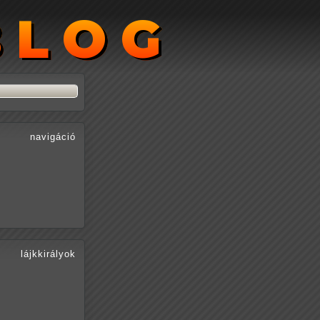
BLOG
BLOG
navigáció
lájkkirályok