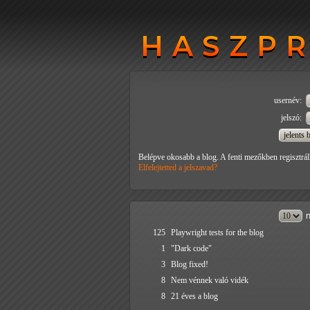
HASZP
HASZP
usernév:
jelszó:
Belépve okosabb a blog. A fenti mezőkben regisztrál
Elfelejtetted a jelszavad?
n
125
Playwright tests for the blog
1
"Dark code"
3
Blog fixed!
8
Nem vénnek való vidék
8
21 éves a blog