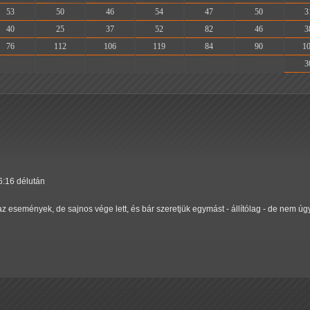
53
50
46
54
47
50
3
40
25
37
52
82
46
3
76
112
106
119
84
90
1
-
-
-
-
-
-
3
6:16 délután
az események, de sajnos vége lett, és bár szeretjük egymást - állítólag - de nem úg