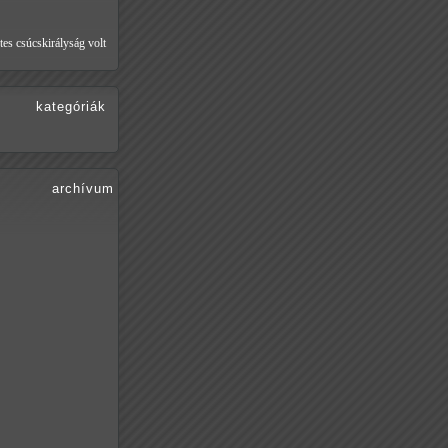
tes csúcskirályság volt
kategóriák
archívum