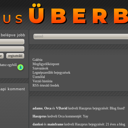
ÜBER
ÜBER
RUS
RUS
belépve jobb
Galéria
Megfigyelőközpont
hatsz egyből.
Szavazások
Legnépszerűbb bejegyzések
Üzenőfal
Verzió história
RSS értesítő feedek
api
komment
adamo
,
Orca
és
VDavid
kedveli Haszprus
bejegyzését: Blog fixed!
Haszprus
kedveli Orca
kommentjét: Yay
dankoi
és
mainframe
kedveli Haszprus
bejegyzését: 21 éves a blog