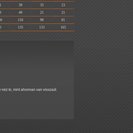
1
39
35
23
8
49
21
21
00
116
98
81
0
135
133
165
y néz ki, mint ahonnan van visszaút.