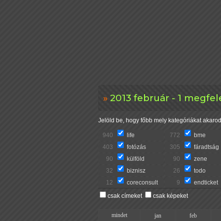
2013 február - 1 megfel
Jelöld be, hogy főbb mely kategóriákat akarod 
940
life
772
bme
403
fotózás
305
fáradtság
90
külföld
90
zene
32
biznisz
26
todo
12
coreconsult
9
endticket
csak címeket
csak képeket
mindet
jan
feb