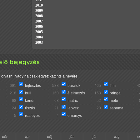
2011
2010
2009
2008
2007
2006
2005
2004
2003
elő bejegyzés
olvasni, vagy ha csak egyet: kattints a nevére.
691
fejlesztés
538
barátok
465
film
4
218
buli
160
élelmezés
153
bringa
1
68
kondi
68
mátrix
52
meló
24
úszás
21
labvez
20
sanoma
5
realeyes
4
emarsys
már
ápr
máj
jún
júl
aug
s