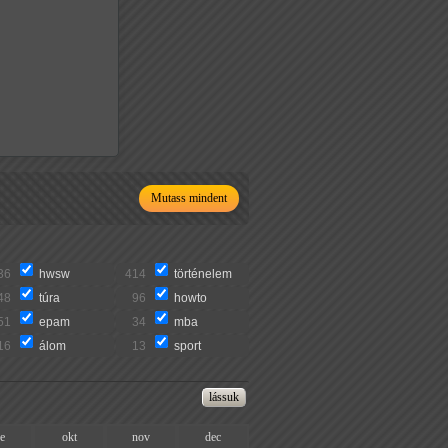
Mutass mindent
36
hwsw
414
történelem
48
túra
96
howto
51
epam
34
mba
16
álom
13
sport
ze
okt
nov
dec