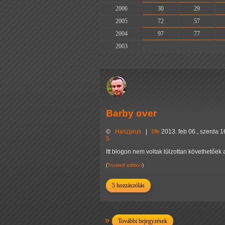
2006
30
29
2005
72
57
2004
97
77
2003
-
-
Barby over
©
Haszprus
|
life
2013. feb 06., szerda 1
5
Itt blogon nem voltak túlzottan követhetőek 
(
Trusted edition
)
5 hozzászólás
További bejegyzések