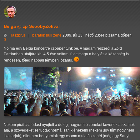
Belga @ zp ScoobyZolival
©
Haszprus
|
barátok
buli
zene
2009. júl 13., hétfő 23:44 pizsamaidőben
0
No ma egy Belga koncertre csöppentünk be. A magam részéről a Zöld
Pardonban utoljára kb. 4-5 éve voltam, ütött maga a hely és a közönség is
rendesen, főleg nappali fényben józanul.
Nekem picit csalódást nyújtott a dolog, nagyon tré zenéket kevertek a számok
alá, a szövegeket se tudták normálisan kiénekelni (nekem úgy tűnt hogy nem
is akarják), ellenben benyomtak egy csomó mulatós zenét (még egy Sanyi