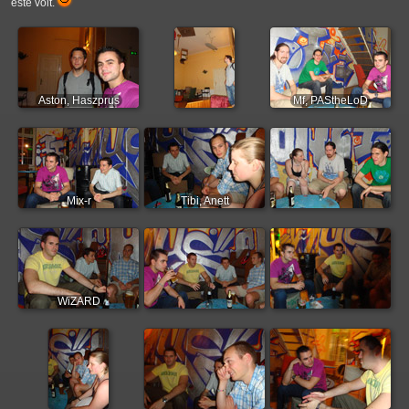
este volt.
Aston, Haszprus
Mf, PAStheLoD
Mix-r
Tibi, Anett
WiZARD