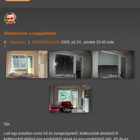
Ablakcsere a nappaliban
©
Haszprus
|
350d
fotózás
life
2009. júl 24., péntek 20:40 este
4
Előtte
Utána 1
Utána 2
Utána 3
Oje.
Lett egy eszetlen rossz hő és hangszigetelő, kettéosztott ablakból ill
kettéosztott ajtóból egy egyfelületű ablak és egy egyfelületű ajtó. 45 db-es