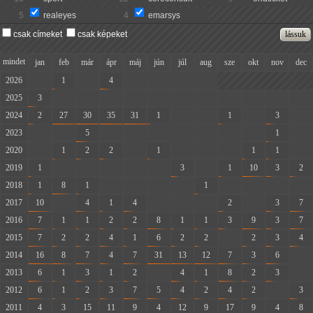
5
realeyes
4
emarsys
csak címeket
csak képeket
mindet
jan
feb
már
ápr
máj
jún
júl
aug
sze
okt
nov
dec
2026
-
1
-
4
-
-
-
-
2025
3
-
-
-
-
-
-
-
-
-
-
-
2024
2
27
30
35
31
1
-
-
1
-
3
-
2023
-
-
5
-
-
-
-
-
-
-
1
-
2020
-
1
2
2
-
1
-
-
-
1
1
-
2019
1
-
-
-
-
-
3
-
1
10
3
2
2018
1
8
1
-
-
-
-
1
-
-
-
-
2017
10
-
4
1
4
-
-
-
2
-
3
7
2016
7
1
1
2
2
8
1
1
3
9
3
7
2015
7
2
2
4
1
6
2
2
-
2
3
4
2014
16
8
7
4
7
31
13
12
7
3
6
-
2013
6
1
3
1
2
-
4
1
8
2
3
-
2012
6
1
2
3
7
5
4
2
4
2
-
3
2011
4
3
15
11
9
4
12
9
17
9
4
8