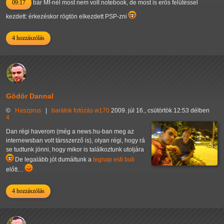
09:17
bár Mf-nél most nem volt notebook, de most is erős felütéssel
kezdett: érkezéskor rögtön elkezdett PSP-zni
4 hozzászólás
Gödör Dannal
©
Haszprus
|
barátok
fotózás
w170
2009. júl 16., csütörtök 12:53 délben
4
Dan régi haverom (még a news.hu-ban meg az
internewsban volt társszerző is), olyan régi, hogy rá
se tudtunk jönni, hogy mikor is találkoztunk utoljára
De legalább jót dumáltunk a
tegnap esti buli
előtt…
4 hozzászólás