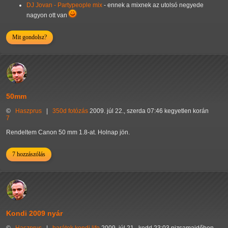
DJ Jovan - Partypeople mix
- ennek a mixnek az utolsó negyede
nagyon ott van
Mit gondolsz?
50mm
©
Haszprus
|
350d
fotózás
2009. júl 22., szerda 07:46 kegyetlen korán
7
Rendeltem Canon 50 mm 1.8-at. Holnap jön.
7 hozzászólás
Kondi 2009 nyár