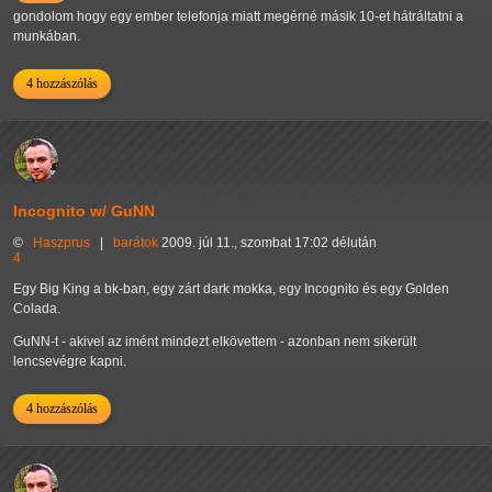
gondolom hogy egy ember telefonja miatt megérné másik 10-et hátráltatni a
munkában.
4 hozzászólás
Incognito w/ GuNN
©
Haszprus
|
barátok
2009. júl 11., szombat 17:02 délután
4
Egy Big King a bk-ban, egy zárt dark mokka, egy Incognito és egy Golden
Colada.
GuNN-t - akivel az imént mindezt elkövettem - azonban nem sikerült
lencsevégre kapni.
4 hozzászólás