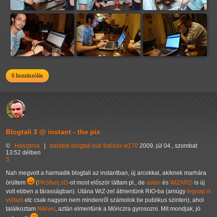
6 hozzászólás
Blogtali 3 @ instant - the pix
©
Haszprus
|
barátok
blogtali
buli
fotózás
w170
2009. júl 04., szombat
13:52 délben
3
Nah megvolt a harmadik blogtali az instantban, új arcokkal, akiknek marhára
örültem
(
PAStheLoD
-ot most először láttam pl., de
aston
és
WiZARD
is új
volt ebben a tárasságban). Utána WiZ-zel átmentünk RIO-ba (amúgy
tegnap is
voltam
etc csak nagyon nem mindenről számolok be publikus szinten), ahol
találkoztam
Nikivel
, aztán elmentünk a Móriczra gyrosozni. Mit mondjak, jó