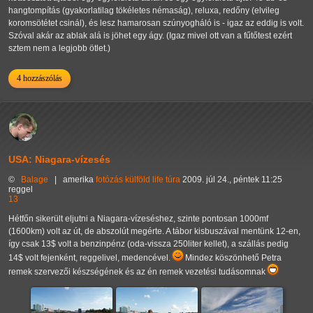
hangtompítás (gyakorlatilag tökéletes némaság), reluxa, redőny (elvileg
koromsötétet csinál), és lesz hamarosan szúnyogháló is - igaz az eddig is volt.
Szóval akár az ablak alá is jöhet egy ágy. (Igaz mivel ott van a fűtőtest ezért
sztem nem a legjobb ötlet.)
4 hozzászólás
USA: Niagara-vízesés
©
Balage
|
amerika
fotózás
külföld
life
túra
2009. júl 24., péntek 11:25
reggel
13
Hétfőn sikerült eljutni a Niagara-vízeséshez, szinte pontosan 1000mf
(1600km) volt az út, de abszolút megérte. A tábor kisbuszával mentünk 12-en,
így csak 13$ volt a benzinpénz (oda-vissza 250liter kellet), a szállás pedig
14$ volt fejenként, reggelivel, medencével.
Mindez köszönhető Petra
remek szervezői készségének és az én remek vezetési tudásomnak