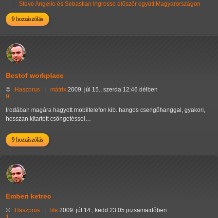
Steve Angello és Sebastian Ingrosso először együtt Magyarországon
9 hozzászólás
Bestof workplace
©
Haszprus
|
mátrix
2009. júl 15., szerda 12:46 délben
9
Irodában magára hagyott mobiltelefon kib. hangos csengőhanggal, gyakori,
hosszan kitartott csöngetéssel…
9 hozzászólás
Emberi ketrec
©
Haszprus
|
life
2009. júl 14., kedd 23:05 pizsamaidőben
1