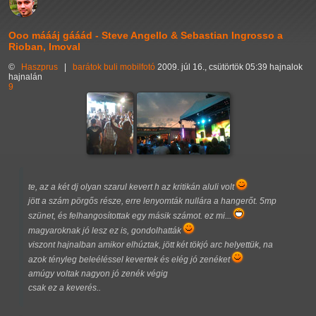
Ooo máááj gááád - Steve Angello & Sebastian Ingrosso a
Rioban, Imoval
©
Haszprus
|
barátok
buli
mobilfotó
2009. júl 16., csütörtök 05:39 hajnalok
hajnalán
9
te, az a két dj olyan szarul kevert h az kritikán aluli volt
jött a szám pörgős része, erre lenyomták nullára a hangerőt. 5mp
szünet, és felhangosítottak egy másik számot. ez mi...
magyaroknak jó lesz ez is, gondolhatták
viszont hajnalban amikor elhúztak, jött két tökjó arc helyettük, na
azok tényleg beleéléssel kevertek és elég jó zenéket
amúgy voltak nagyon jó zenék végig
csak ez a keverés..