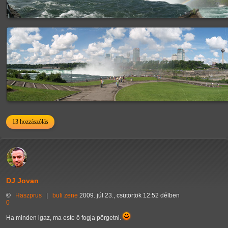
13 hozzászólás
DJ Jovan
©
Haszprus
|
buli
zene
2009. júl 23., csütörtök 12:52 délben
0
Ha minden igaz, ma este ő fogja pörgetni.