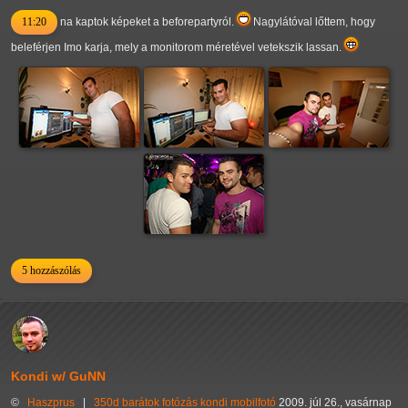
11:20
na kaptok képeket a beforepartyról.
Nagylátóval lőttem, hogy
beleférjen Imo karja, mely a monitorom méretével vetekszik lassan.
5 hozzászólás
Kondi w/ GuNN
©
Haszprus
|
350d
barátok
fotózás
kondi
mobilfotó
2009. júl 26., vasárnap