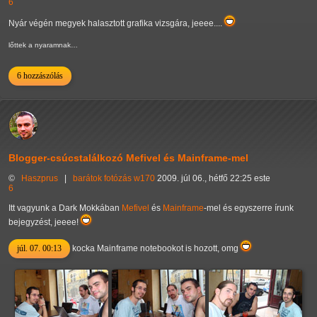
6
Nyár végén megyek halasztott grafika vizsgára, jeeee....
lőttek a nyaramnak…
6 hozzászólás
Blogger-csúcstalálkozó Mefivel és Mainframe-mel
©
Haszprus
|
barátok
fotózás
w170
2009. júl 06., hétfő 22:25 este
6
Itt vagyunk a Dark Mokkában
Mefivel
és
Mainframe
-mel és egyszerre írunk
bejegyzést, jeeee!
júl. 07. 00:13
kocka Mainframe notebookot is hozott, omg