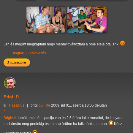
Jah és megint megkaptam hogy mennyit változtam a bme eleje óta. Thx.
Blogtali 3 - szervezés
3 hozzászólás
Brigi :D
©
Haszprus
|
brigi
buli
life
2009. júl 01., szerda 18:05 délután
5
Brigivel
dumáltam imént, pasija van és 2,5 órára lakik vonattal, de itt nyaral
budaörsön még péntekig és holnap örülne ha taliznánk a rioban.
Kész.