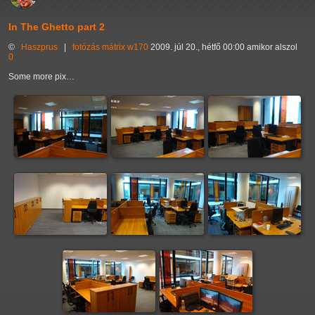
In The Ghetto part 2
©
Haszprus
|
fotózás
mátrix
w170
2009. júl 20., hétfő 00:00 amikor alszol
0
Some more pix…