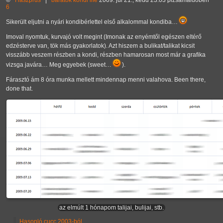
©
Haszprus
|
barátok
kondi
life
2009. júl 21., kedd 23:03 pizsamaidőben
6
Sikerült eljutni a nyári kondibérlettel első alkalommal kondiba…
Imoval nyomtuk, kurvajó volt megint (Imonak az enyémtől egészen eltérő
edzésterve van, tök más gyakorlatok). Azt hiszem a bulikat/talikat kicsit
visszább veszem részben a kondi, részben hamarosan most már a grafika
vizsga javára… Meg egyebek (sweet…
).
Fárasztó ám 8 óra munka mellett mindennap menni valahova. Been there,
done that.
az elmúlt 1 hónapom talijai, bulijai, stb.
Hasonló cucc 2003-ból