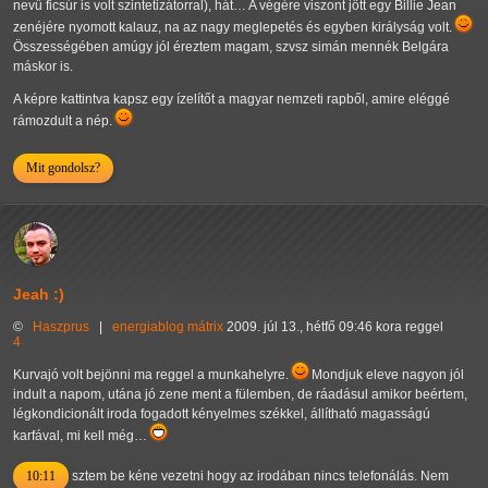
nevű ficsúr is volt szintetizátorral), hát… A végére viszont jött egy Billie Jean
zenéjére nyomott kalauz, na az nagy meglepetés és egyben királyság volt.
Összességében amúgy jól éreztem magam, szvsz simán mennék Belgára
máskor is.
A képre kattintva kapsz egy ízelítőt a magyar nemzeti rapből, amire eléggé
rámozdult a nép.
Mit gondolsz?
Jeah :)
©
Haszprus
|
energiablog
mátrix
2009. júl 13., hétfő 09:46 kora reggel
4
Kurvajó volt bejönni ma reggel a munkahelyre.
Mondjuk eleve nagyon jól
indult a napom, utána jó zene ment a fülemben, de ráadásul amikor beértem,
légkondicionált iroda fogadott kényelmes székkel, állítható magasságú
karfával, mi kell még…
10:11
sztem be kéne vezetni hogy az irodában nincs telefonálás. Nem