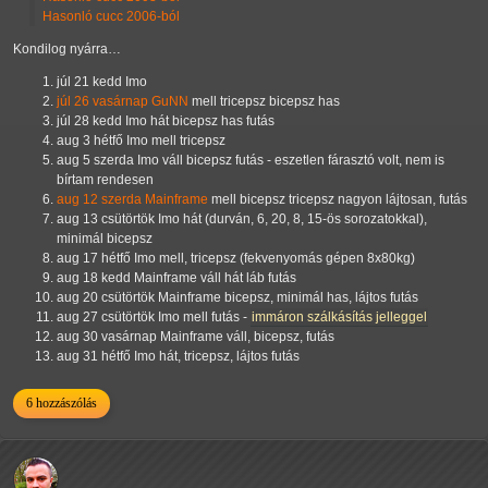
Hasonló cucc 2006-ból
Kondilog nyárra…
júl 21 kedd Imo
júl 26 vasárnap GuNN
mell tricepsz bicepsz has
júl 28 kedd Imo hát bicepsz has futás
aug 3 hétfő Imo mell tricepsz
aug 5 szerda Imo váll bicepsz futás - eszetlen fárasztó volt, nem is
bírtam rendesen
aug 12 szerda Mainframe
mell bicepsz tricepsz nagyon lájtosan, futás
aug 13 csütörtök Imo hát (durván, 6, 20, 8, 15-ös sorozatokkal),
minimál bicepsz
aug 17 hétfő Imo mell, tricepsz (fekvenyomás gépen 8x80kg)
aug 18 kedd Mainframe váll hát láb futás
aug 20 csütörtök Mainframe bicepsz, minimál has, lájtos futás
aug 27 csütörtök Imo mell futás -
immáron szálkásítás jelleggel
aug 30 vasárnap Mainframe váll, bicepsz, futás
aug 31 hétfő Imo hát, tricepsz, lájtos futás
6 hozzászólás