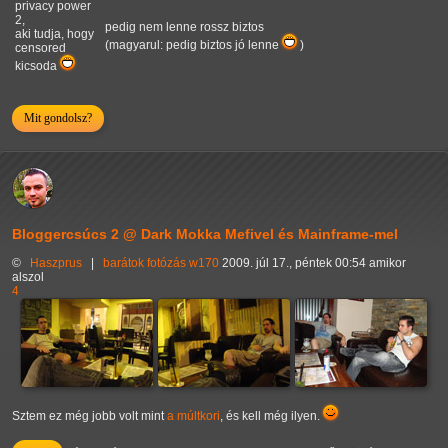
privacy power
2,
pedig nem lenne rossz biztos
aki tudja, hogy
(magyarul: pedig biztos jó lenne
)
censored
kicsoda
Mit gondolsz?
Bloggercsúcs 2 @ Dark Mokka Mefivel és Mainframe-mel
©
Haszprus
|
barátok
fotózás
w170
2009. júl 17., péntek 00:54 amikor
alszol
4
Sztem ez még jobb volt mint
a múltkori
, és kell még ilyen.