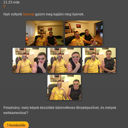
21:23 este
5
Nah voltunk
Gunnal
gyúrni meg kajálni meg ilyenek.
Feladvány: mely képek készültek tükörreflexes fényképezővel, és melyek
webkamerával?
5 hozzászólás