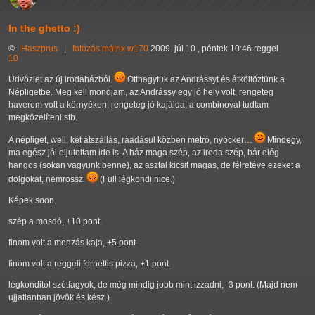
In the ghetto :)
©
Haszprus
|
fotózás
mátrix
w170
2009. júl 10., péntek 10:46 reggel
10
Üdvözlet az új irodaházból.
Otthagytuk az Andrássyt és átköltöztünk a
Népligetbe. Meg kell mondjam, az Andrássy egy jó hely volt, rengeteg
haverom volt a környéken, rengeteg jó kajálda, a combinoval tudtam
megközelíteni stb.
A népliget, well, két átszállás, ráadásul közben metró, nyócker…
Mindegy,
ma egész jól eljutottam ide is. A ház maga szép, az iroda szép, bár elég
hangos (sokan vagyunk benne), az asztal kicsit magas, de félretéve ezeket a
dolgokat, nemrossz.
(Full légkondi nice.)
Képek soon.
szép a mosdó, +10 pont.
finom volt a menzás kaja, +5 pont.
finom volt a reggeli fornettis pizza, +1 pont.
légkonditól szétfagyok, de még mindig jobb mint izzadni, -3 pont. (Majd nem
ujjatlanban jövök és kész.)