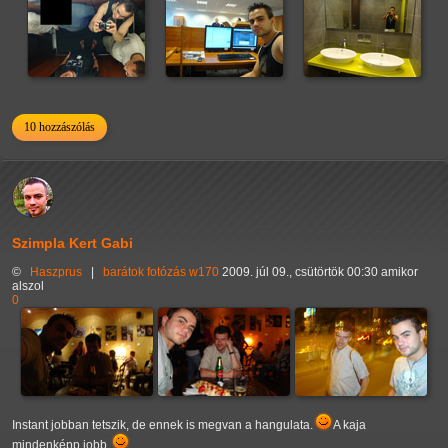
10 hozzászólás
Szimpla Kert Gabi
©
Haszprus
|
barátok
fotózás
w170
2009. júl 09., csütörtök 00:30 amikor
alszol
0
Instant jobban tetszik, de ennek is megvan a hangulata.
A kaja
mindenképp jobb.