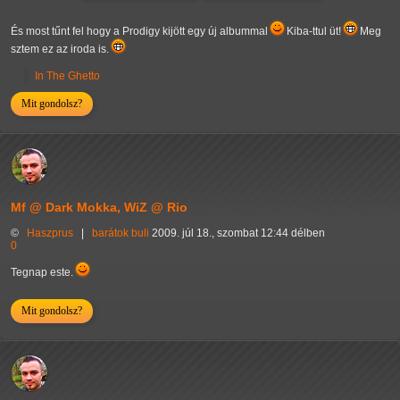
És most tűnt fel hogy a Prodigy kijött egy új albummal
Kiba-ttul üt!
Meg
sztem ez az iroda is.
In The Ghetto
Mit gondolsz?
Mf @ Dark Mokka, WiZ @ Rio
©
Haszprus
|
barátok
buli
2009. júl 18., szombat 12:44 délben
0
Tegnap este.
Mit gondolsz?