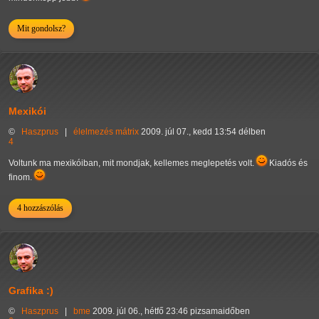
Mit gondolsz?
Mexikói
©
Haszprus
|
élelmezés
mátrix
2009. júl 07., kedd 13:54 délben
4
Voltunk ma mexikóiban, mit mondjak, kellemes meglepetés volt.
Kiadós és
finom.
4 hozzászólás
Grafika :)
©
Haszprus
|
bme
2009. júl 06., hétfő 23:46 pizsamaidőben