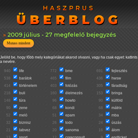
HASZPRUS
HASZPRUS
ÜBERBLOG
ÜBERBLOG
2009 július - 27 megfelelő bejegyzés
Mutass mindent
Jelöld be, hogy főbb mely kategóriákat akarod olvasni, vagy ha csak egyet: kattints
a nevére.
940
life
772
bme
691
fejlesztés
538
barátok
465
film
436
hwsw
414
történelem
403
fotózás
305
fáradtság
218
buli
160
élelmezés
153
bringa
148
túra
96
howto
90
külföld
90
zene
68
kondi
68
mátrix
52
meló
51
epam
34
mba
32
biznisz
26
todo
24
úszás
21
labvez
20
sanoma
16
álom
13
sport
12
coreconsult
9
endticket