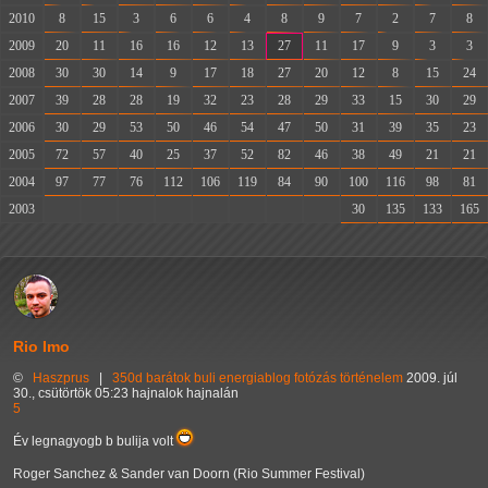
2010
8
15
3
6
6
4
8
9
7
2
7
8
2009
20
11
16
16
12
13
27
11
17
9
3
3
2008
30
30
14
9
17
18
27
20
12
8
15
24
2007
39
28
28
19
32
23
28
29
33
15
30
29
2006
30
29
53
50
46
54
47
50
31
39
35
23
2005
72
57
40
25
37
52
82
46
38
49
21
21
2004
97
77
76
112
106
119
84
90
100
116
98
81
2003
-
-
-
-
-
-
-
-
30
135
133
165
Rio Imo
©
Haszprus
|
350d
barátok
buli
energiablog
fotózás
történelem
2009. júl
30., csütörtök 05:23 hajnalok hajnalán
5
Év legnagyogb b bulija volt
Roger Sanchez & Sander van Doorn (Rio Summer Festival)