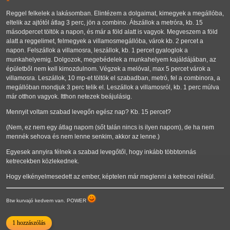
Reggel felkelek a lakásomban. Elintézem a dolgaimat, kimegyek a megállóba,
eltelik az ajtótól átlag 3 perc, jön a combino. Átszállok a metróra, kb. 15
másodpercet töltök a napon, és már a föld alatt is vagyok. Megveszem a föld
alatt a reggelimet, felmegyek a villamosmegállóba, várok kb. 2 percet a
napon. Felszállok a villamosra, leszállok, kb. 1 percet gyaloglok a
munkahelyemig. Dolgozok, megebédelek a munkahelyem kajáldájában, az
épületből nem kell kimozdulnom. Végzek a melóval, max 5 percet várok a
villamosra. Leszállok, 10 mp-et töltök el szabadban, metró, fel a combinora, a
megállóban mondjuk 3 perc telik el. Leszállok a villamosról, kb. 1 perc múlva
már otthon vagyok. Itthon netezek beájulásig.
Mennyit voltam szabad levegőn egész nap? Kb. 15 percet?
(Nem, ez nem egy átlag napom (sőt talán nincs is ilyen napom), de ha nem
mennék sehova és nem lenne senkim, akkor az lenne.)
Egyesek annyira félnek a szabad levegőtől, hogy inkább többtonnás
ketrecekben közlekednek.
Hogy elkényelmesedett az ember, képtelen már meglenni a ketrecei nélkül.
Btw kurvajó kedvem van. POWER
1 hozzászólás