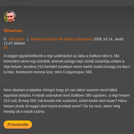
Öthatvan
©
Haszprus
|
élelmezés
l0lzor
life
mátrix
szánalmas
2009. júl 14., kedd
12:47 délben
20
A céggel együtt költözött a régi székházból az újba a trafikos néni is. Ma
lementem venni egy bombát, aminek amúgy napi szintű vásárlója voltam a
régi helyen, kemény 310 forintért (szoktam venni mellé csokit és/vagy ice tea-t
is btw). Kérdezem mennyi lesz, mire ő vigyorogva: 560.
…
Nem akartam a képébe röhögni hogy jól van akkor asszem most láttuk
egymást utoljára. A másik szárnyban levő büfében 380 ugyanez, a régi helyen
310 volt, itt meg 560, hát tessék már számolni, üzleti érzék mint olyan? Hány
helyen jövök át reggel ahol tudok bombát venni? De ha nem, akkor még
mindig ott a másik szárny.
20 hozzászólás