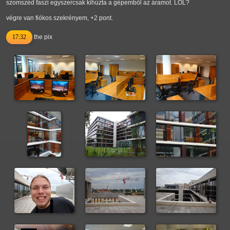
szomszéd faszi egyszercsak kihúzta a gépemből az áramot. LOL?
végre van fiókos szekrényem, +2 pont.
17:32
the pix