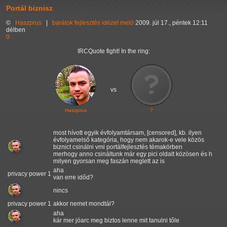
Portál biznisz
©
Haszprus
|
barátok
fejlesztés
idézet
meló
2009. júl 17., péntek 12:11
délben
0
IRCQuote fight! In the ring:
vs
Haszprus
?
most hívott egyik évfolyamtársam, [censored], kb. ilyen
évfolyamelső kategória, hogy nem akarok-e vele közös
biznict csinálni vmi portálfejlesztés témakörben
merhogy anno csináltunk már egy pici oldalt közösen és h
milyen gyorsan meg faszán meglett az is
aha
privacy power 1
van erre időd?
nincs
privacy power 1
akkor nemet mondtál?
aha
kár mer jóarc meg biztos lenne mit tanulni tőle