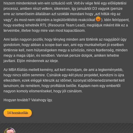
hiszem mindenkinek win-win szituáció volt. Volt év vége felé egy előléptetési
processz, amiben részt vettem, sikeresen, így januártól D3 vagyok (persze
erre az ismerőseim általában azt szokták mondani hogy
azt hittük rég az
vagy
, és most nem idézném a legkülönfélébb reakciókat
). Idén felröppent,
hogy esetleg lehetnék RTL (Resource Team Lead), meglátjuk miként illik ez a
terveimbe, illetve hogy mire van most kapacitásom.
Ami talán nagyon pozitív, hogy tényleg minden ami történik az nagyjából úgy
gondolom, hogy abban a scope-ban van, ami egy munkahellyel jó esetben
történnie kell, nem hülyeségeken megy a szívózás, nincs fejetlenség, minden
megy a maga útján, és rendben. Vannak persze dolgok, amiken lehetne
javítani. Eljön mindennek az ideje.
Az MBA főállás mellett kemény, azt kell mondjam, de ami a legkeményebb,
hogy nincs időm semmire. Csinálok egy-két plusz projektet, kondizni is újra
elkezdtem, ezek eléggé kiteszik az időmet, iszonyat időmenedzsmentet kell
tanulnom, de remélem, hogy profitálok belőle. Kaptam nem egy embertől
nagyon komoly elismeréseket, hogy jól csinálom.
Hogyan tovább? Valahogy így.
14 hozzászólás