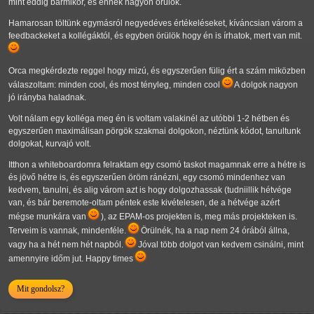
mint eddig bármikor, és ennek nagyon örülök.
Hamarosan töltünk egymásról negyedéves értékeléseket, kíváncsian várom a
feedbackeket a kollégáktól, és egyben örülök hogy én is írhatok, mert van mit.
Orca megkérdezte reggel hogy mizú, és egyszerűen fülig ért a szám miközben
válaszoltam: minden cool, és most tényleg, minden cool
A dolgok nagyon
jó irányba haladnak.
Volt nálam egy kolléga meg én is voltam valakinél az utóbbi 1-2 hétben és
egyszerűen maximálisan pörgök szakmai dolgokon, néztünk kódot, tanultunk
dolgokat, kurvajó volt.
Itthon a whiteboardomra felraktam egy csomó taskot magamnak erre a hétre is
és jövő hétre is, és egyszerűen öröm ránézni, egy csomó mindenhez van
kedvem, tanulni, és alig várom azt is hogy dolgozhassak (tudniillik hétvége
van, és bár beremote-oltam péntek este kivételesen, de a hétvége azért
mégse munkára van
), az EPAM-os projekten is, meg más projekteken is.
Terveim is vannak, mindenféle.
Örülnék, ha a nap nem 24 órából állna,
vagy ha a hét nem hét napból.
Jóval több dolgot van kedvem csinálni, mint
amennyire időm jut. Happy times
Mit gondolsz?