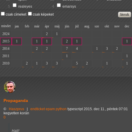
5
realeyes
4
emarsys
csak címeket
csak képeket
mindet
jan
feb
már
ápr
máj
jún
júl
aug
sze
okt
nov
dec
2024
-
-
-
2
1
-
-
-
-
-
-
-
2015
1
-
1
1
-
2
1
-
-
-
-
1
2014
-
-
2
2
-
7
4
-
1
3
2
-
2011
-
-
-
-
-
1
-
-
-
-
-
1
2010
-
2
1
3
3
-
5
2
-
1
-
1
Propaganda
©
Haszprus
|
endticket
epam
python
typescript
2015. dec 11., péntek 07:01
kegyetlen korán
0
Hali!