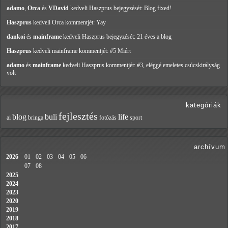
adamo
,
Orca
és
VDavid
kedveli Haszprus
bejegyzését: Blog fixed!
Haszprus
kedveli Orca
kommentjét: Yay
dankoi
és
mainframe
kedveli Haszprus
bejegyzését: 21 éves a blog
Haszprus
kedveli mainframe
kommentjét: #5 Miért
adamo
és
mainframe
kedveli Haszprus
kommentjét: #3, eléggé emeletes csúcskirályság
volt
kategóriák
fejlesztés
blog
buli
life
ai
bringa
fotózás
sport
archívum
2026
01
02
03
04
05
06
07
08
2025
2024
2023
2020
2019
2018
2017