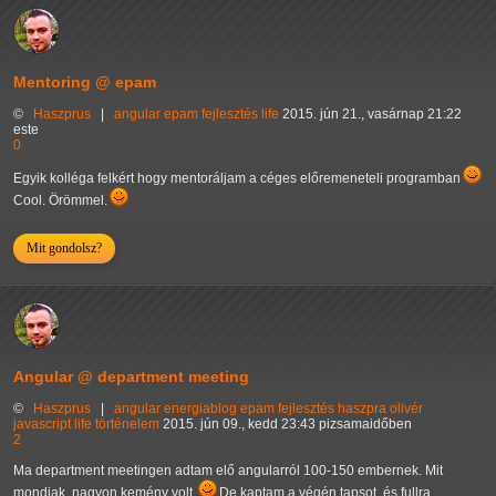
Mentoring @ epam
©
Haszprus
|
angular
epam
fejlesztés
life
2015. jún 21., vasárnap 21:22
este
0
Egyik kolléga felkért hogy mentoráljam a céges előremeneteli programban
Cool. Örömmel.
Mit gondolsz?
Angular @ department meeting
©
Haszprus
|
angular
energiablog
epam
fejlesztés
haszpra olivér
javascript
life
történelem
2015. jún 09., kedd 23:43 pizsamaidőben
2
Ma department meetingen adtam elő angularról 100-150 embernek. Mit
mondjak, nagyon kemény volt.
De kaptam a végén tapsot, és fullra