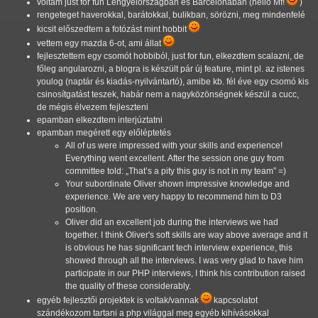
voltam just for fun Lengyelországban és Barcelonában (hello Mf!
)
rengeteget haverokkal, barátokkal, bulikban, sörözni, meg mindenfelé
kicsit előszedtem a fotózást mint hobbit
vettem egy mazda 6-ot, ami állat
fejlesztettem egy csomót hobbiból, just for fun, elkezdtem scalazni, de
főleg angularozni, a blogra is készült pár új feature, mint pl. az istenes
youlog (naptár és kiadás-nyilvántartó), amibe kb. fél éve egy csomó kis
csinosítgatást teszek, habár nem a nagyközönségnek készül a cucc,
de mégis élvezem fejleszteni
epamban elkezdtem interjúztatni
epamban megérett egy előléptetés
All of us were impressed with your skills and experience!
Everything went excellent. After the session one guy from
committee told:
That’s a pity this guy is not in my team
=)
Your subordinate Oliver shown impressive knowledge and
experience. We are very happy to recommend him to D3
position.
Oliver did an excellent job during the interviews we had
together. I think Oliver's soft skills are way above average and it
is obvious he has significant tech interview experience, this
showed through all the interviews. I was very glad to have him
participate in our PHP interviews, I think his contribution raised
the quality of these considerably.
egyéb fejlesztői projektek is voltak/vannak
kapcsolatot
szándékozom tartani a php világgal meg egyéb kihívásokkal