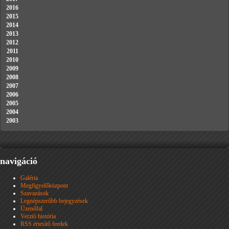
2016
2015
2014
2013
2012
2011
2010
2009
2008
2007
2006
2005
2004
2003
navigáció
Galéria
Megfigyelőközpont
Szavazások
Legnépszerűbb bejegyzések
Üzenőfal
Verzió história
RSS értesítő feedek