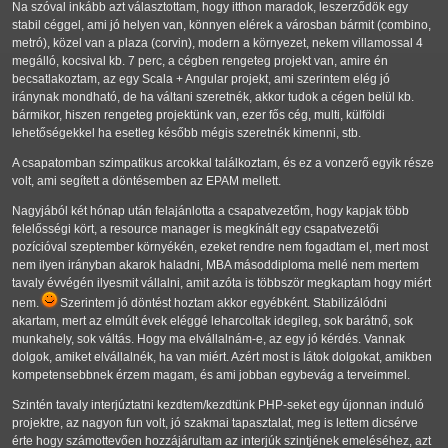
Na szóval inkább azt választottam, hogy itthon maradok, leszerződök egy
stabil céggel, ami jó helyen van, könnyen elérek a városban bármit (combino,
metró), közel van a plaza (corvin), modern a környezet, nekem villamossal 4
megálló, kocsival kb. 7 perc, a cégben rengeteg projekt van, amire én
becsatlakoztam, az egy Scala + Angular projekt, ami szerintem elég jó
iránynak mondható, de ha váltani szeretnék, akkor tudok a cégen belül kb.
bármikor, hiszen rengeteg projektünk van, ezer fős cég, multi, külföldi
lehetőségekkel ha esetleg később mégis szeretnék kimenni, stb.
A csapatomban szimpatikus arcokkal találkoztam, és ez a vonzerő egyik része
volt, ami segített a döntésemben az EPAM mellett.
Nagyjából két hónap után felajánlotta a csapatvezetőm, hogy kapjak több
felelősségi kört, a resource manager is megkínált egy csapatvezetői
pozícióval szeptember környékén, ezeket rendre nem fogadtam el, mert most
nem ilyen irányban akarok haladni, MBA másoddiploma mellé nem mertem
tavaly évvégén ilyesmit vállalni, amit azóta is többször megkaptam hogy miért
nem.
Szerintem jó döntést hoztam akkor egyébként. Stabilizálódni
akartam, mert az elmúlt évek eléggé leharcoltak idegileg, sok barátnő, sok
munkahely, sok váltás. Hogy ma elvállalnám-e, az egy jó kérdés. Vannak
dolgok, amiket elvállalnék, ha van miért. Azért most is látok dolgokat, amikben
kompetensebbnek érzem magam, és ami jobban egybevág a terveimmel.
Szintén tavaly interjúztatni kezdtem/kezdtünk PHP-seket egy újonnan induló
projektre, az nagyon fun volt, jó szakmai tapasztalat, meg is lettem dicsérve
érte hogy számottevően hozzájárultam az interjúk szintjének emeléséhez, azt