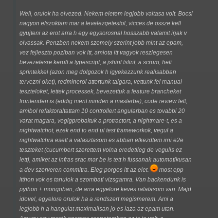
Well, orulok ha elvezed. Nekem eletem legjobb valtasa volt. Bocsi
nagyon elszoktam mar a levelezgetestol, vicces de ossze kell
gyujteni az erot arra h egy egysorosnal hosszabb valamit irjak v
olvassak. Penzben nekem szemely szerint jobb mint az epam,
vez fejleszto poziban vok itt, amiota itt vagyok reszlegesen
bevezetesre kerult a typescript, a jshint tslint, a scrum, heti
sprintekkel (azon meg dolgozok h igyekezzunk realisabban
tervezni oket), redminerol attertunk taigara, vettunk fel manual
teszteloket, lettek processek, bevezettuk a feature brancheket
frontenden is (eddig ment minden a masterbe), code review lett,
amibol refaktoraltattam 10 controllert angularban es tovabbi 20
varat magara, vegigprobaltuk a protractort, a nightmare-t, es a
nightwatchot, ezek end to end ui test frameworkok, vegul a
nightwatchra esett a valasztasom es abban elkezdtem irni e2e
teszteket (cucumbert szerettem volna eredetileg de vegulis ez
lett), amiket az infras srac mar be is tett h fussanak automatikusan
a dev szerveren commitra. Eleg porgos itt az elet.
most epp
itthon vok es tanulok a szombati vizsgamra. Van backendunk is
python + mongoban, de arra egyelore keves ralatasom van. Majd
idovel, egyelore orulok ha a rendszert megismerem. Ami a
legjobb h a hangulat maximalisan jo es laza az epam utan.