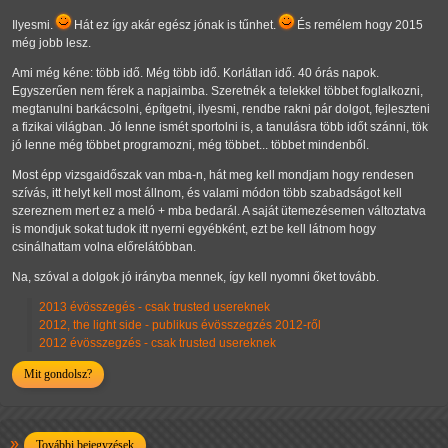
Ilyesmi.
Hát ez így akár egész jónak is tűnhet.
És remélem hogy 2015
még jobb lesz.
Ami még kéne: több idő. Még több idő. Korlátlan idő. 40 órás napok.
Egyszerűen nem férek a napjaimba. Szeretnék a telekkel többet foglalkozni,
megtanulni barkácsolni, építgetni, ilyesmi, rendbe rakni pár dolgot, fejleszteni
a fizikai világban. Jó lenne ismét sportolni is, a tanulásra több időt szánni, tök
jó lenne még többet programozni, még többet... többet mindenből.
Most épp vizsgaidőszak van mba-n, hát meg kell mondjam hogy rendesen
szívás, itt helyt kell most állnom, és valami módon több szabadságot kell
szereznem mert ez a meló + mba bedarál. A saját ütemezésemen változtatva
is mondjuk sokat tudok itt nyerni egyébként, ezt be kell látnom hogy
csinálhattam volna előrelátóbban.
Na, szóval a dolgok jó irányba mennek, így kell nyomni őket tovább.
2013 évösszegés - csak trusted usereknek
2012, the light side - publikus évösszegzés 2012-ről
2012 évösszegzés - csak trusted usereknek
Mit gondolsz?
További bejegyzések