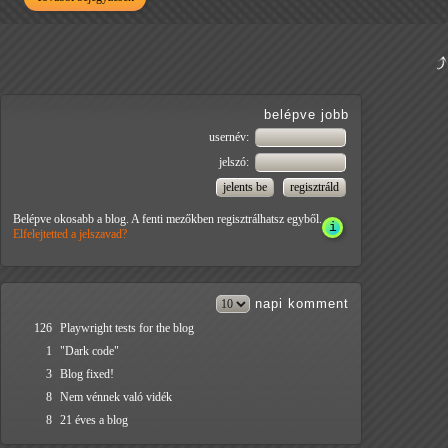
belépve jobb
usernév:
jelszó:
Belépve okosabb a blog. A fenti mezőkben regisztrálhatsz egyből.
Elfelejtetted a jelszavad?
napi
komment
126
Playwright tests for the blog
1
"Dark code"
3
Blog fixed!
8
Nem vénnek való vidék
8
21 éves a blog