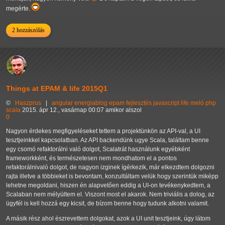
megérte.
2 hozzászólás
Things at EPAM & life 2015Q1
©
Haszprus
|
angular
energiablog
epam
fejlesztés
javascript
life
meló
php
scala
2015. ápr 12., vasárnap 00:07 amikor alszol
0
Nagyon érdekes megfigyeléseket tettem a projektünkön az API-val, a UI
tesztjeinkkel kapcsolatban. Az API backendünk ugye Scala, találtam benne
egy csomó refaktorálni való dolgot, Scalatrát használunk egyébként
frameworkként, és természetesen nem mondhatom el a pontos
refaktorálnivaló dolgot, de nagyon izginek ígérkezik, már elkezdtem dolgozni
rajta illetve a többieket is bevontam, konzultáltam velük hogy szerintük miképp
lehetne megoldani, hiszen én alapvetően eddig a UI-on tevékenykedtem, a
Scalaban nem mélyültem el. Viszont most el akarok. Nem triviális a dolog, az
ügyfél is kell hozzá egy kicsit, de bízom benne hogy tudunk alkotni valamit.
A másik rész ahol észrevettem dolgokat, azok a UI unit tesztjeink, úgy látom