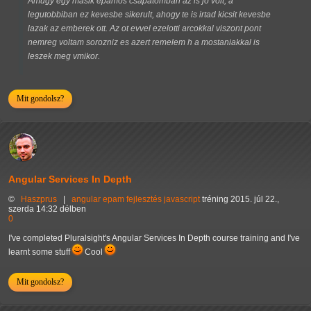
Amugy egy masik epamos csapatomban az is jo volt, a
legutobbiban ez kevesbe sikerult, ahogy te is irtad kicsit kevesbe
lazak az emberek ott. Az ot evvel ezelotti arcokkal viszont pont
nemreg voltam sorozniz es azert remelem h a mostaniakkal is
leszek meg vmikor.
Mit gondolsz?
Angular Services In Depth
©
Haszprus
|
angular
epam
fejlesztés
javascript
tréning
2015. júl 22.,
szerda 14:32 délben
0
I've completed Pluralsight's Angular Services In Depth course training and I've
learnt some stuff
Cool
Mit gondolsz?