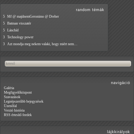
random témák
5
Mf @ majdnemGeronimo @ Dreher
5
Batman visszatér
5
Lánchíd
3
Technology power
3
Azt mondja meg nekem valaki, hogy miért nem…
navigáció
Galéria
Megfigyelőközpont
Szavazások
Legnépszerűbb bejegyzések
Üzenőfal
Verzió história
RSS értesítő feedek
lájkkirályok