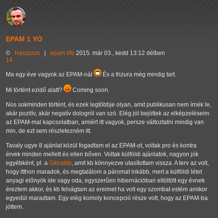
EPAM 1 YO
©
Haszprus
|
epam
life
2015. már 03., kedd 13:12 délben
14
Ma egy éve vagyok az EPAM-nál
És a frizura még mindig tart.
Mi történt ezidő alatt?
Coming soon.
Nos sokminden történt, és ezek legtöbbje olyan, amit publikusan nem írnék le,
akár pozitív, akár negatív dologról van szó. Elég jól bejöttek az elképzeléseim
az EPAM-mal kapcsolatban, amiért itt vagyok, persze változtatni mindig van
min, de ezt sem részletezném itt.
Tavaly ugye 8 ajánlat közül fogadtam el az EPAM-ot, voltak pro és kontra
érvek minden mellett és ellen bőven. Voltak külföldi ajánlatok, nagyon jók
egyébként, pl. a
Gibraltár
, amit kb könnyezve utasítottam vissza. A terv az volt,
hogy itthon maradok, és megtalálom a páromat inkább, mert a külföldi létet
anyagi előnyök ide vagy oda, egyszerűen hibernációban eltöltött egy évnek
éreztem akkor, és kb felvágtam az ereimet ha volt egy szombat estém amikor
egyedül maradtam. Egy elég komoly koncepció része volt, hogy az EPAM-ba
jöttem.