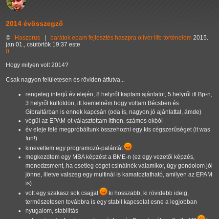
2014 évösszegző
©
Haszprus
|
barátok
epam
fejlesztés
haszpra olivér
life
történelem
2015.
jan 01., csütörtök 19:37 este
0
Hogy milyen volt 2014?
Csak nagyon felületesen és röviden átfutva...
rengeteg interjú év elején, 8 helyről kaptam ajánlatot, 5 helyről itt Bp-n,
3 helyről külföldön, itt kiemelném hogy voltam Bécsben és
Gibraltárban is ennek kapcsán (oda is, nagyon jó ajánlattal, ámde)
végül az EPAM-ot választottam itthon, számos okból
év eleje felé megpróbáltunk összehozni egy kis cégszerűséget (it was
fun!)
kineveltem egy programozó-palántát
megkezdtem egy MBA képzést a BME-n (ez egy vezetői képzés,
menedzsment, ha esetleg céget csinálnék valamikor, úgy gondolom jól
jönne, illetve valszeg egy multinál is kamatoztatható, amilyen az EPAM
is)
volt egy szakasz sok csajjal
ki hosszabb, ki rövidebb ideig,
természetesen továbbra is egy stabil kapcsolat esne a legjobban
nyugalom, stabilitás