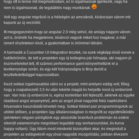
hogy ott is lenne mit megmódosítani, ez is izgalmasnak ígérkezik, vagy ha
nem is izgalmasnak, de legalábbis nagy munkának.
Volt egy angular migráció is a hétvégén az amcsiknál, kíváncsian várom mit
kapunk az új verziótól.
Itt megjegyezném hogy az angular 2.0 még sehol, de amúgy nagyon várom
azt is, örülnék ha megjelenne, kíváncsi vagyok miket hoz magával, a már
ismert részleteken kívül, a gyakorlatban is örömmel látnám.
A harmadik a Cucumber UI integration tesztek, na ezek végképp kívül esnek a
hatókörömön, de lett a projekten egy új kollegina pár hónapja, aki nagyon jó
észrevételeket tett, itt számos performance gaint könyvelhettünk el a
tevékenysége során, és egy-két hiányosságra is fény derült a
tesztlefedettséggel kapcsolatban.
Kezd sokkal izgalmasabbá válni ez a projekt, mint amilyen eddig volt, főleg
hogy a csapatvezető 3,5 év után lekérte magát és helyette most új emberünk
van. Van más új emberünk is, egész konkrétan két fejlesztő, akiknek az egyike
ráadásul angol anyanyelvű, ami az angol jóval nagyobb fokú napközbeni
folyamatos használatát követeli meg. Sokkal többet pair programmingolok az
utóbbi időben, a projekten úgy általánosságban is megnőtt az együttműködés
(pénteken négyen pörögtünk egy abszolúte brainfuck problémán és estére
sikerült valamennyire megoldani legalább egy workarounddal, és kurva
happy voltam). Úgy látom most mindenki bizonyítani akar, és megindult a
projekten az eddigieknél egy jóval nagyobb mozgolódás, jobban élvezem