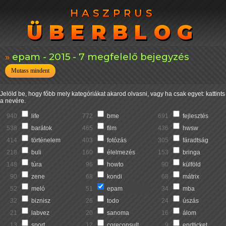
HASZPRUS
HASZPRUS
ÜBERBLOG
ÜBERBLOG
epam - 2015 - 7 megfelelő bejegyzés
Mutass mindent
Jelöld be, hogy főbb mely kategóriákat akarod olvasni, vagy ha csak egyet: kattints
a nevére.
940
life
772
bme
691
fejlesztés
538
barátok
465
film
436
hwsw
414
történelem
403
fotózás
305
fáradtság
218
buli
160
élelmezés
153
bringa
148
túra
96
howto
90
külföld
90
zene
68
kondi
68
mátrix
52
meló
51
epam
34
mba
32
biznisz
26
todo
24
úszás
21
labvez
20
sanoma
16
álom
13
sport
12
coreconsult
9
endticket