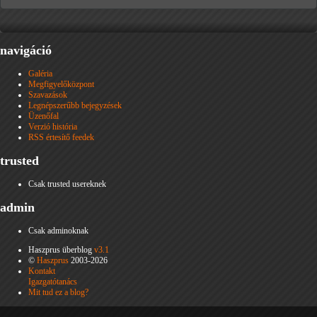
navigáció
Galéria
Megfigyelőközpont
Szavazások
Legnépszerűbb bejegyzések
Üzenőfal
Verzió história
RSS értesítő feedek
trusted
Csak trusted usereknek
admin
Csak adminoknak
Haszprus überblog
v3.1
©
Haszprus
2003-2026
Kontakt
Igazgatótanács
Mit tud ez a blog?