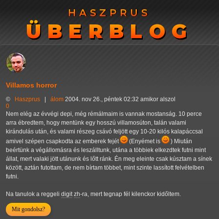
HASZPRUS
HASZPRUS
ÜBERBLOG
ÜBERBLOG
Villamos horror
©
Haszprus
|
álom
2004. nov 26., péntek 02:32 amikor alszol
0
Nem elég az évvégi depi, még rémálmaim is vannak mostanság. 10 perce
arra ébredtem, hogy mentünk egy hosszú villamosúton, talán valami
kirándulás után, és valami részeg csávó feljött egy 10-20 kilós kalapáccsal
amivel szépen csapkodta az emberek fejét
(Enyémet is
) Miután
beértünk a végállomásra és leszálltunk, utána a többiek elkezdtek futni mint
állat, mert valaki jött utánunk és lőtt ránk. Én meg eleinte csak kúsztam a sínek
között, aztán futottam, de nem bírtam többet, mint szinte lassított felvételben
futni.
Na tanulok a reggeli
digit
zh
-ra, mert tegnap fél kilenckor kidőltem.
Mit gondolsz?