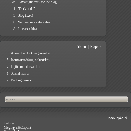
126
Playwright tests for the blog
1
"Dark code"
3
Blog fixed!
8
Nem vénnek való vidék
8
21 éves a blog
álom
|
képek
8
Álmomban BB megtámadott
5
Izomsorvadásos, sültcsirkés
7
Lejöttem a durva dh-n!
1
Strand horror
7
Barlang horror
navigáció
Galéria
Megfigyelőközpont