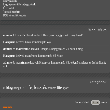
Szavazások
Legnépszerűbb bejegyzések
Üzenőfal
Verzió história
RSS értesítő feedek
lájkkirályok
adamo
,
Orca
és
VDavid
kedveli Haszprus
bejegyzését: Blog fixed!
Haszprus
kedveli Orca
kommentjét: Yay
dankoi
és
mainframe
kedveli Haszprus
bejegyzését: 21 éves a blog
Haszprus
kedveli mainframe
kommentjét: #5 Miért
adamo
és
mainframe
kedveli Haszprus
kommentjét: #3, eléggé emeletes csúcskirályság
volt
kategóriák
fejlesztés
blog
buli
life
ai
bringa
fotózás
sport
üzenőfal
:
nap
üzenek