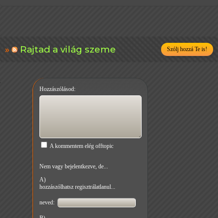
Rajtad a világ szeme
Szólj hozzá Te is!
Hozzászólásod:
A kommentem elég offtopic
Nem vagy bejelentkezve, de...
A)
hozzászólhatsz regisztrálatlanul...
neved: