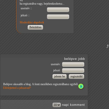
B)
ha regisztrálva vagy, bejelentkezhetsz...
usernév ::
jelszó ::
Moderálási alapelvek
belépve jobb
usernév:
jelszó:
Belépve okosabb a blog. A fenti mezőkben regisztrálhatsz egyből.
Elfelejtetted a jelszavad?
napi
komment