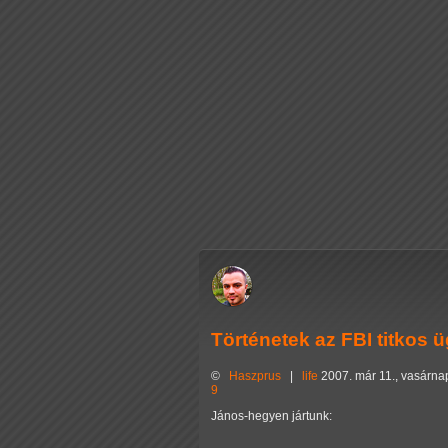
Történetek az FBI titkos 
©
Haszprus
|
life
2007. már 11., vasárna
9
János-hegyen jártunk: