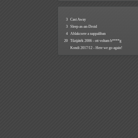
3
Cast Away
3
Sleep-as-an-Droid
4
Ablakcsere a nappaliban
20
Tűzijáték 2006 - ott voltam b****g
Kondi 2017/12 - Here we go again!