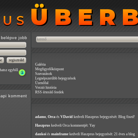
ÜBER
ÜBER
RUS
RUS
belépve jobb
Galéria
Megfigyelőközpont
hatsz egyből.
Szavazások
Legnépszerűbb bejegyzések
Üzenőfal
Verzió história
RSS értesítő feedek
api
komment
adamo
,
Orca
és
VDavid
kedveli Haszprus
bejegyzését: Blog fixed!
Haszprus
kedveli Orca
kommentjét: Yay
dankoi
és
mainframe
kedveli Haszprus
bejegyzését: 21 éves a blog