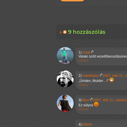
9 hozzászólás
1)
maat
Valaki szólt vezetőbeosztásúre
válasz
2)
mainframe
2007. már 11., 
Úristen, Mulder…!
válasz
3)
Boci
2007. már 11., vasárn
Ez súlyos
válasz
4)
bikerrr