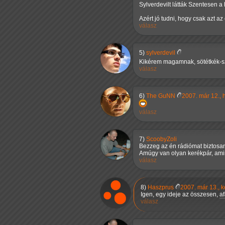
Sylverdevilt látták Szentesen 
Azért jó tudni, hogy csak azt a
válasz
5)
sylverdevil
Kikérem magamnak, sötétkék-sz
válasz
6)
The GuNN
2007. már 12., 
válasz
7)
ScoobyZoli
Bezzeg az én rádiómat biztosan 
Amúgy van olyan kerékpár, ami
válasz
8)
Haszprus
2007. már 13., 
Igen, egy ideje az összesen,
af
válasz