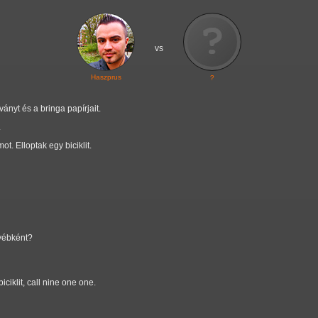
vs
Haszprus
?
ányt és a bringa papírjait.
.
. Elloptak egy biciklit.
yébként?
ciklit, call nine one one.