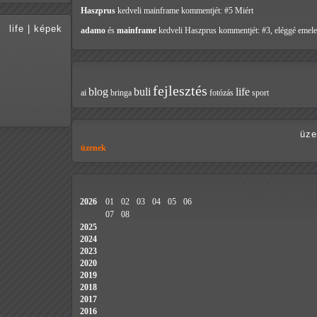
Haszprus
kedveli mainframe
kommentjét: #5 Miért
life
|
képek
adamo
és
mainframe
kedveli Haszprus
kommentjét: #3, eléggé emele
fejlesztés
blog
buli
life
ai
bringa
fotózás
sport
üze
üzenek
2026
01
02
03
04
05
06
07
08
2025
2024
2023
2020
2019
2018
2017
2016