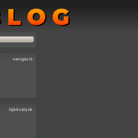
BLOG
BLOG
navigáció
lájkkirályok