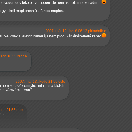
a hétvégén egy fekete nyergében, de nem akarok tippeket adni…
z egyet kell megkeresniük. Biztos meglesz.
2007. már 12., hétfő 06:12 pirkadatkor
ürke, csak a telefon kamerája nem produkált értékelhető képet
hétfő 10:55 reggel
2007. már 13., kedd 21:55 este
nem keresték ennyire, mint azt a biciklit.
n alvázszám is van?
kedd 21:56 este
aik