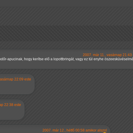
2007. már 11., vasárnap 21:43 
ndőr-apucinak, hogy kerítse elő a lopottbringát, vagy ez túl enyhe öszeesküvéselmé
vasárnap 22:09 este
ap 22:38 este
2007. már 12., hétfő 00:58 amikor alszol