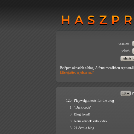
HASZP
HASZP
usernév:
jelszó:
Belépve okosabb a blog. A fenti mezőkben regisztrál
Elfelejtetted a jelszavad?
n
125
Playwright tests for the blog
1
"Dark code"
3
Blog fixed!
8
Nem vénnek való vidék
8
21 éves a blog