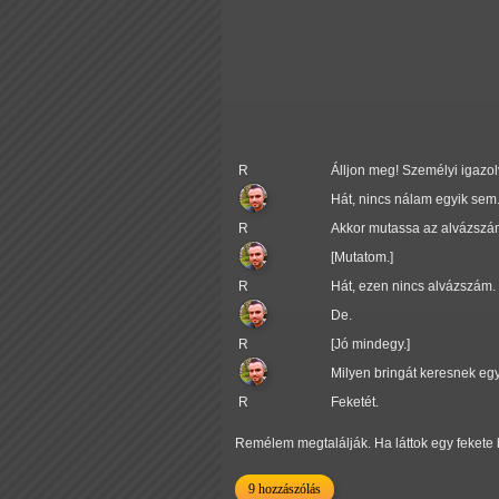
R
Álljon meg! Személyi igazolv
Hát, nincs nálam egyik sem
R
Akkor mutassa az alvázszámot
[Mutatom.]
R
Hát, ezen nincs alvázszám.
De.
R
[Jó mindegy.]
Milyen bringát keresnek eg
R
Feketét.
Remélem megtalálják. Ha láttok egy fekete bi
9 hozzászólás