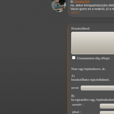
9)
ScoobyZoli
na, akkor bringaalvázszám-átüt
Vazzz gyors ez a reakció, jó a ré
válasz
Hozzászólásod:
A kommentem elég offtopic
Nem vagy bejelentkezve, de...
A)
hozzászólhatsz regisztrálatlanul...
neved:
B)
ha regisztrálva vagy, bejelentkezhets
usernév ::
jelszó ::