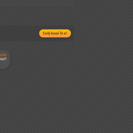
Szólj hozzá Te is!
este
let?