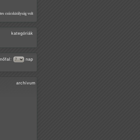
tes csúcskirályság volt
kategóriák
nőfal
:
nap
archívum