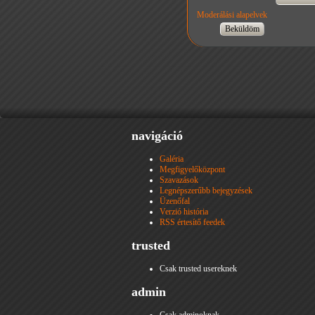
Moderálási alapelvek
navigáció
Galéria
Megfigyelőközpont
Szavazások
Legnépszerűbb bejegyzések
Üzenőfal
Verzió história
RSS értesítő feedek
trusted
Csak trusted usereknek
admin