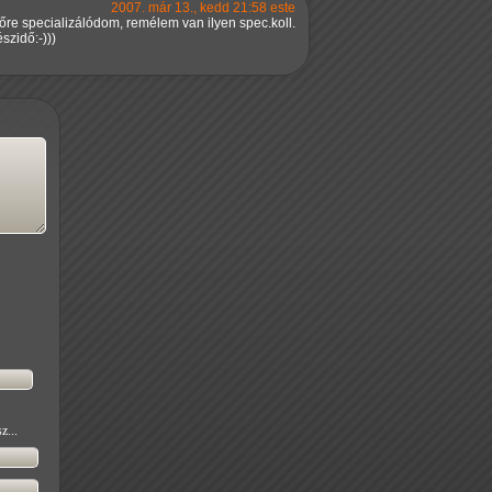
2007. már 13., kedd 21:58 este
őre specializálódom, remélem van ilyen spec.koll.
szidő:-)))
z...