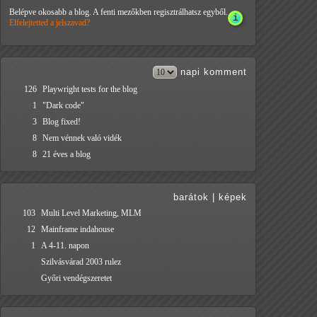
Belépve okosabb a blog. A fenti mezőkben regisztrálhatsz egyből.
Elfelejtetted a jelszavad?
napi
komment
126
Playwright tests for the blog
1
"Dark code"
3
Blog fixed!
8
Nem vénnek való vidék
8
21 éves a blog
barátok
|
képek
103
Multi Level Marketing, MLM
12
Mainframe indahouse
1
A 4-11. napon
Szilvásvárad 2003 rulez
Győri vendégszeretet