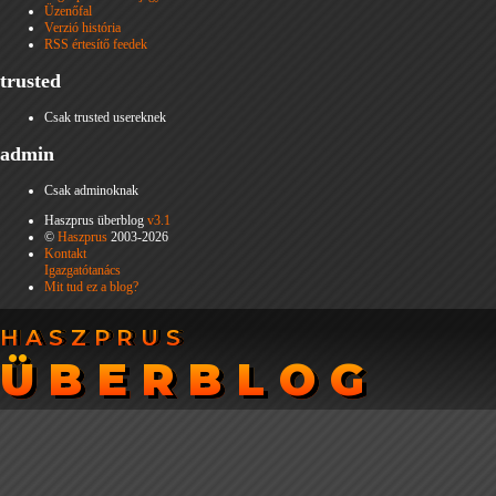
Üzenőfal
Verzió história
RSS értesítő feedek
trusted
Csak trusted usereknek
admin
Csak adminoknak
Haszprus überblog
v3.1
©
Haszprus
2003-2026
Kontakt
Igazgatótanács
Mit tud ez a blog?
HASZPRUS
HASZPRUS
ÜBERBLOG
ÜBERBLOG