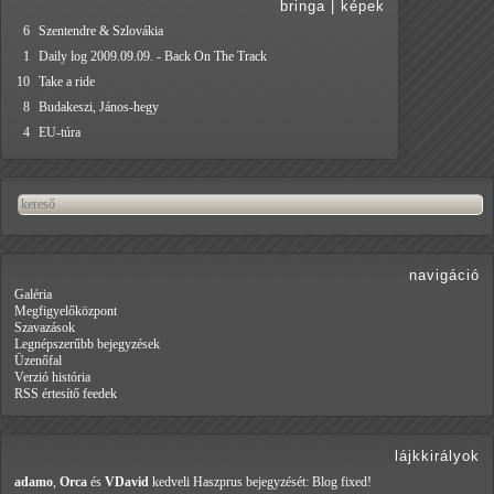
bringa
|
képek
6
Szentendre & Szlovákia
1
Daily log 2009.09.09. - Back On The Track
10
Take a ride
8
Budakeszi, János-hegy
4
EU-túra
navigáció
Galéria
Megfigyelőközpont
Szavazások
Legnépszerűbb bejegyzések
Üzenőfal
Verzió história
RSS értesítő feedek
lájkkirályok
adamo
,
Orca
és
VDavid
kedveli Haszprus
bejegyzését: Blog fixed!