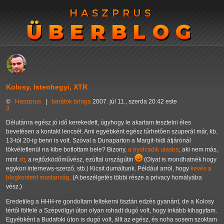
HASZPRUS
HASZPRUS
ÜBERBLOG
ÜBERBLOG
Kolosy, Istenhegyi, XTR
©
Haszprus
|
barátok
bringa
2007. júl 11., szerda 20:42 este
3
Délutánra egész jó idő kerekedett, úgyhogy le akartam tesztelni éles
bevetésen a kontakt lencsét. Ami egyébként egész tűrhetően szuperál már, kb.
13-tól 20-ig benn is volt. Szóval a Dunaparton a Margit-hídi átjárónál
tökvéletlenül na kibe botlottam bele? Bizony,
a nyolcadik utasba
, aki nem más,
mint
xtr
, a rejtőzködőművész, ezúttal országútin
(Olyat is mondhatnék hogy
egykori internews-szerző, stb.) Kicsit dumáltunk. Például arról, hogy
kevés a
blogkontent mostanság
. (A beszélgetés többi része a privacy homályába
vész.)
Eredetileg a HHH-re gondoltam feltekerni tisztán edzés gyanánt, de a Kolosy
tértől fölfelé a Szépvölgyi úton olyan rohadt dugó volt, hogy inkább kihagytam.
Egyébként a Budafoki úton is dugó volt, állt az egész, és noha sosem szoktam