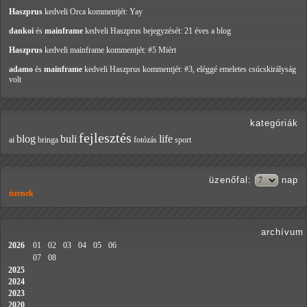
Haszprus
kedveli Orca
kommentjét: Yay
dankoi
és
mainframe
kedveli Haszprus
bejegyzését: 21 éves a blog
Haszprus
kedveli mainframe
kommentjét: #5 Miért
adamo
és
mainframe
kedveli Haszprus
kommentjét: #3, eléggé emeletes csúcskirályság
volt
kategóriák
fejlesztés
blog
buli
life
ai
bringa
fotózás
sport
üzenőfal
:
nap
üzenek
archívum
2026
01
02
03
04
05
06
07
08
2025
2024
2023
2020