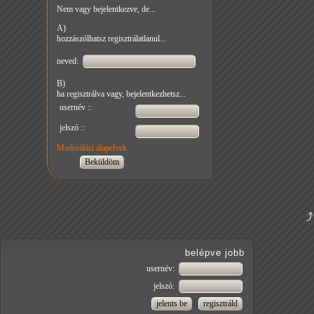
Nem vagy bejelentkezve, de...
A)
hozzászólhatsz regisztrálatlanul...
neved:
B)
ha regisztrálva vagy, bejelentkezhetsz...
usernév ::
jelszó ::
Moderálási alapelvek
belépve jobb
usernév:
jelszó: