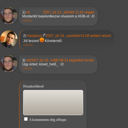
1)
xtr
2007. júl 13., péntek 11:41 reggel
Mostantól bejelentkezve olvasom a HÜB-ot :-D
válasz
2)
Haszprus
2007. júl 14., szombat 01:06 amikor alszol
Jól teszed
Követendő.
válasz
3)
xtr
2007. júl 16., hétfő 08:31 kegyetlen korán
Úgy érted: követ_hető_ :-D
válasz
Hozzászólásod:
A kommentem elég offtopic