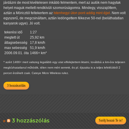
járdázni de most kivételesen inkább felmentem, mert az autók nem hagytak
helyet maguk mellett rendkívüli szomorúságomra. Mindegy, visszajöttem,
aztán a Móricztól feltekertem az
Istenhegyi úton pont addig mint éjjel
. Nem volt
egyszerű, de megcsináltam, aztán ledöngettem fékezve 50-nel (beláthatatlan
kanyarok ugye). Jó volt.
tekerési idő
1:27
megtett út
25,92 km
átlagsebesség
17,8 km/h
max sebesség
51,9 km/h
2006.09.01. óta
1466+ km*
* azért 1466+ mert valszeg legalább egy utat elfelejtettem iktatni, továbbá a km-óra teljesen
megbízhatatlanul működik, télen nem mért semmit, és pl. éjszaka is a teljes lefeléútból 2
percet érzékelt csak. Cateye Micro Wireless rulez.
3 hozzászólás
3 hozzászólás
Szólj hozzá Te is!