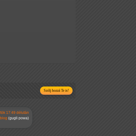
Szólj hozzá Te is!
rtök 17:49 délután
rblog
(gugli powa)