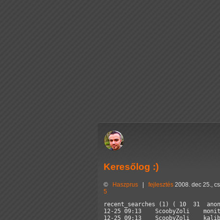
Keresőlog :)
©
Haszprus
|
fejlesztés
2008. dec 25., c
5
recent_searches (1) ( 10  31  anon
12-25 09:13    ScoobyZoli    monit
12-25 09:13    ScoobyZoli    kalib