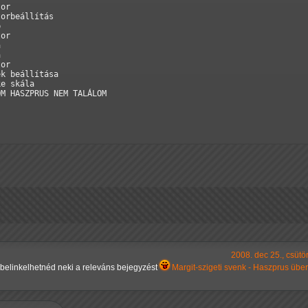
or

orbeállítás



or





or

k beállítása

e skála

OM HASZPRUS NEM TALÁLOM
2008. dec 25., csütö
belinkelhetnéd neki a releváns bejegyzést
Margit-szigeti svenk - Haszprus übe