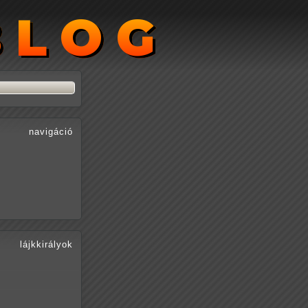
BLOG
BLOG
navigáció
lájkkirályok