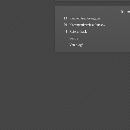
fejl
13
Időzített tesztbejegyzés
79
Kommentkezelési újítások
4
Referer hack
Sentry
Van blog!