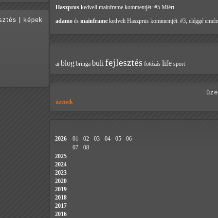
Haszprus
kedveli mainframe
kommentjét: #5 Miért
esztés
|
képek
adamo
és
mainframe
kedveli Haszprus
kommentjét: #3, eléggé emele
fejlesztés
blog
buli
life
ai
bringa
fotózás
sport
üze
üzenek
2026
01
02
03
04
05
06
07
08
2025
2024
2023
2020
2019
2018
2017
2016