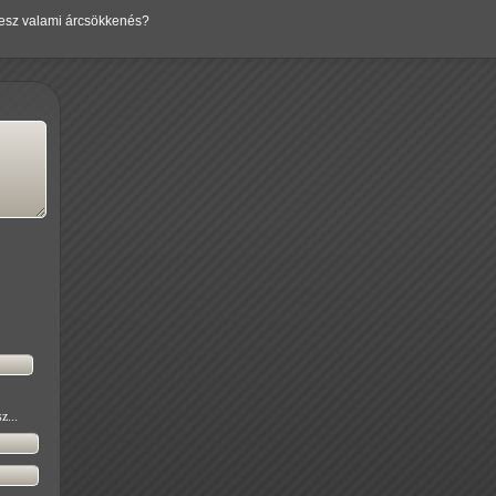
lesz valami árcsökkenés?
z...