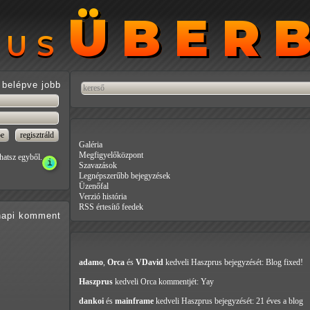
ÜBER
ÜBER
RUS
RUS
belépve jobb
Galéria
Megfigyelőközpont
hatsz egyből.
Szavazások
Legnépszerűbb bejegyzések
Üzenőfal
Verzió história
RSS értesítő feedek
api
komment
adamo
,
Orca
és
VDavid
kedveli Haszprus
bejegyzését: Blog fixed!
Haszprus
kedveli Orca
kommentjét: Yay
dankoi
és
mainframe
kedveli Haszprus
bejegyzését: 21 éves a blog