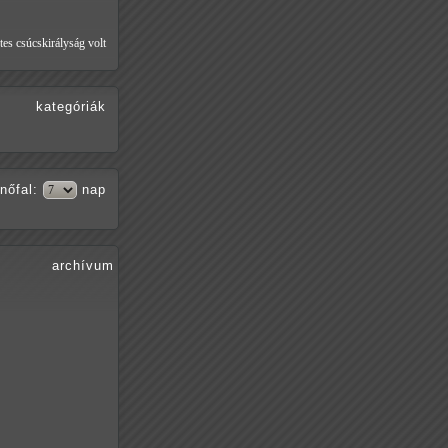
tes csúcskirályság volt
kategóriák
nőfal
:
nap
archívum