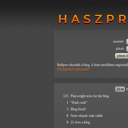
HASZP
HASZP
usernév:
jelszó:
Belépve okosabb a blog. A fenti mezőkben regisztrál
Elfelejtetted a jelszavad?
n
125
Playwright tests for the blog
1
"Dark code"
3
Blog fixed!
8
Nem vénnek való vidék
8
21 éves a blog