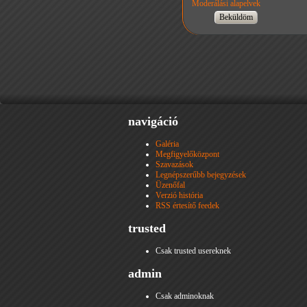
Moderálási alapelvek
navigáció
Galéria
Megfigyelőközpont
Szavazások
Legnépszerűbb bejegyzések
Üzenőfal
Verzió história
RSS értesítő feedek
trusted
Csak trusted usereknek
admin
Csak adminoknak