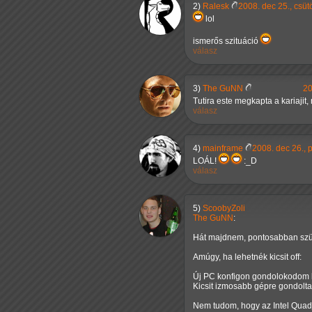
2)
Ralesk
2008. dec 25., csüt
lol
ismerős szituáció
válasz
3)
The GuNN
20
Tutira este megkapta a kariajit
válasz
4)
mainframe
2008. dec 26., 
LOÁL!
:_D
válasz
5)
ScoobyZoli
The GuNN
:
Hát majdnem, pontosabban szül
Amúgy, ha lehetnék kicsit off:
Új PC konfigon gondolokodom kb
Kicsit izmosabb gépre gondolt
Nem tudom, hogy az Intel Quadj