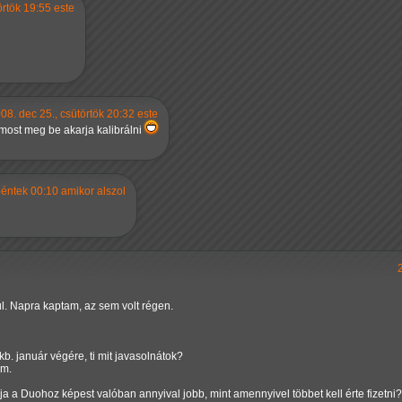
örtök 19:55 este
08. dec 25., csütörtök 20:32 este
, most meg be akarja kalibrálni
péntek 00:10 amikor alszol
. Napra kaptam, az sem volt régen.
. január végére, ti mit javasolnátok?
am.
a a Duohoz képest valóban annyival jobb, mint amennyivel többet kell érte fizetni