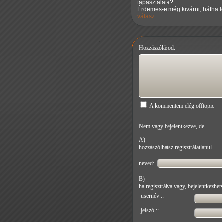
tapasztalata?
Érdemes-e még kivárni, hátha 
válasz
Hozzászólásod:
A kommentem elég offtopic
Nem vagy bejelentkezve, de...
A)
hozzászólhatsz regisztrálatlanul...
neved:
B)
ha regisztrálva vagy, bejelentkezhets
usernév ::
jelszó ::