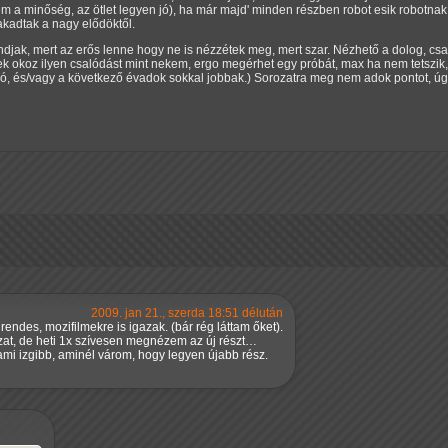
m a minőség, az ötlet legyen jó), ha már majd' minden részben robot esik robotnak,
szakadtak a nagy elődöktől.
jak, mert az erős lenne hogy ne is nézzétek meg, mert szar. Nézhető a dolog, cs
ek okoz ilyen csalódást mint nekem, ergo megérhet egy próbát, max ha nem tetszi
, és/vagy a következő évadok sokkal jobbak.) Sorozatra meg nem adok pontot, úgy
2009. jan 21., szerda 18:51 délután
 rendes, mozifilmekre is igazak. (bár rég láttam őket).
t, de heti 1x szívesen megnézem az új részt…
ami izgibb, aminél várom, hogy legyen újabb rész.