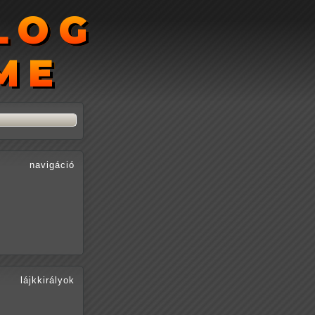
LOG
LOG
ME
ME
navigáció
lájkkirályok