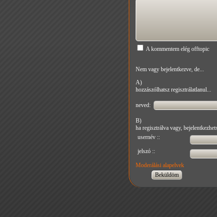
A kommentem elég offtopic
Nem vagy bejelentkezve, de...
A)
hozzászólhatsz regisztrálatlanul...
neved:
B)
ha regisztrálva vagy, bejelentkezhets
usernév ::
jelszó ::
Moderálási alapelvek