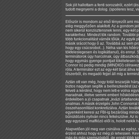
Sok jót hallottam a fenti sorozatról, ezért 
tudott megnyerni a dolog. (spoileres lesz, vi
Először is mondom az első tényezőt ami miatt
elég meggyőzően alakított. Az a gondom jele
nem sikerül konzisztensnek lenni, egy-két p
karakterhez. Mindezt tök random. További pr
több funkcionalitást várnék tőlük. Az egyik 
másik srácot hogy ő az. Továbbá az sem pro
hogy egy csúcsrobot...). Néha van kis hőér
tökfeleslegesen és logikátlanul), és ennyi.
terminátorok úgy harcolnak, úgy átbaszkodj
hogy egymás gyenge pontjait tökéletesen is
Connor is) pedig mindig (MINDIG!) célraveze
róla. A terminátor ezt az egy-két tárat áll
lőszerből, és megadó fejjel áll míg a termin
Aztán ott van még, hogy totál leszarják hán
biztos nagyban segítik a beilleszkedést (a
felveti a kérdést, hogy nem lett-e volna eg
maradnak, illetve semmi emberi hősködésnek
érdekében a jó csapatnak
kvázi ártatlanok
unalmas. A másik érzelgés John Connorral kap
összehasonlítást konkretizálva. Aztán tová
egyenként keresi az FBI-ig bezárólag minde
bűnüldözés nyilván nincs felkészülve. Az i
egy egyszerű maffiózó elől is, holott nekik 
Alapvetően jól meg van csinálva az egész, v
érzést ahhoz hogy ez még jó lehessen. Kevés
más és más szemszögből, de ennél több kéne