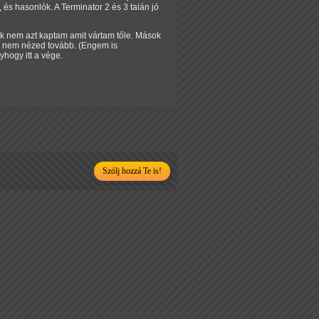
 és hasonlók. A Terminator 2 és 3 talán jó
ak nem azt kaptam amit vártam tőle. Mások
k, nem nézed tovább. (Engem is
hogy itt a vége.
Szólj hozzá Te is!