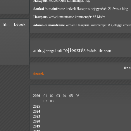
Haszprus
kedveli Orca
kommentjét: Yay
dankoi
és
mainframe
kedveli Haszprus
bejegyzését: 21 éves a blog
Haszprus
kedveli mainframe
kommentjét: #5 Miért
film
|
képek
adamo
és
mainframe
kedveli Haszprus
kommentjét: #3, eléggé emele
fejlesztés
blog
buli
life
ai
bringa
fotózás
sport
üze
üzenek
2026
01
02
03
04
05
06
07
08
2025
2024
2023
2020
2019