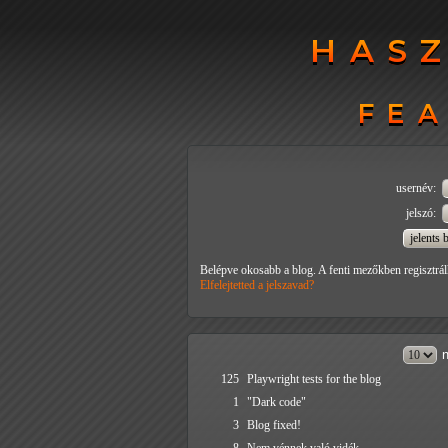
HAS
HAS
FEA
FEA
usernév:
jelszó:
Belépve okosabb a blog. A fenti mezőkben regisztrál
Elfelejtetted a jelszavad?
n
125
Playwright tests for the blog
1
"Dark code"
3
Blog fixed!