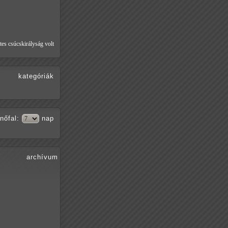
tes csúcskirályság volt
kategóriák
nőfal
:
nap
archívum