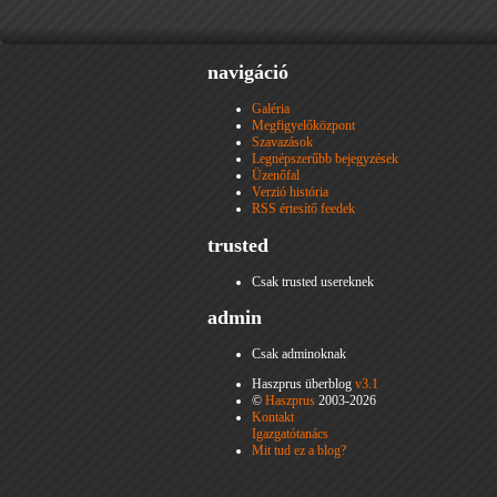
navigáció
Galéria
Megfigyelőközpont
Szavazások
Legnépszerűbb bejegyzések
Üzenőfal
Verzió história
RSS értesítő feedek
trusted
Csak trusted usereknek
admin
Csak adminoknak
Haszprus überblog
v3.1
©
Haszprus
2003-2026
Kontakt
Igazgatótanács
Mit tud ez a blog?