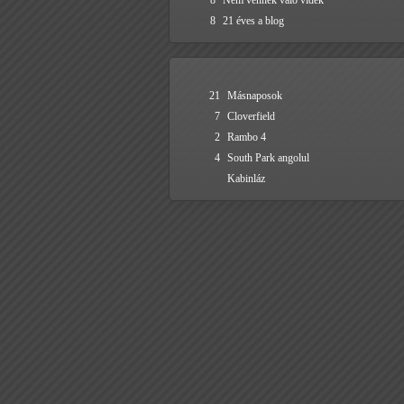
8
Nem vénnek való vidék
8
21 éves a blog
21
Másnaposok
7
Cloverfield
2
Rambo 4
4
South Park angolul
Kabinláz