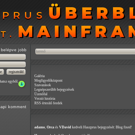
ÜBERB
ÜBERB
ZPRUS
ZPRUS
MAINFRA
MAINFRA
T.
T.
belépve jobb
Galéria
Megfigyelőközpont
hatsz egyből.
Szavazások
Legnépszerűbb bejegyzések
Üzenőfal
Verzió história
RSS értesítő feedek
api
komment
adamo
,
Orca
és
VDavid
kedveli Haszprus
bejegyzését: Blog fixed!