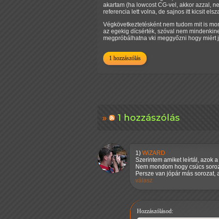
akartam (ha lowcost CG-vel, akkor azzal, ne
referencia lett volna, de sajnos itt kicsit el
Végkövetkeztetésként nem tudom mit is mond
az egekig dícsérték, szóval nem mindenkin
megpróbálhatna vki meggyőzni hogy miért jó
1 hozzászólás
1 hozzászólás
1)
WiZARD
Szerintem amiket leírtál, azok a
Nem mondom hogy csúcs soroza
Persze van jópár más sorozat, 
válasz
Hozzászólásod: