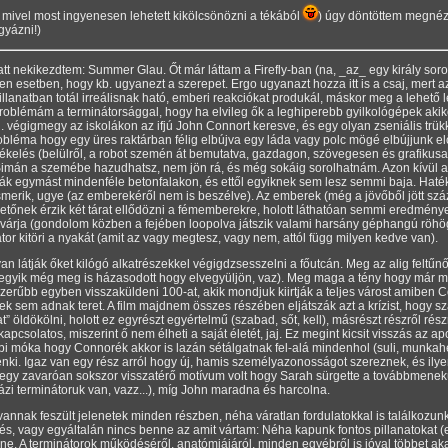
(és mivel most ingyenesen lehetett kikölcsönözni a tékából
) úgy döntöttem megné
gyázni!)
 nekikezdtem: Summer Glau. Őt már láttam a Firefly-ban (na, _az_ egy király sorozat 
n esetben, hogy kb. ugyanezt a szerepet. Ergo ugyanazt hozza itt is a csaj, mert a
illanatban totál irreálisnak ható, emberi reakciókat produkál, máskor meg a lehet
oblémám a terminátorsággal, hogy ha elvileg ők a leghiperebb gyilkológépek akiket 
pl. végigmegy az iskolákon az ifjú John Connort keresve, és egy olyan zseniális trü
bléma hogy egy üres raktárban félig elbújva egy láda vagy polc mögé elbújjunk elő
zékelés (belülről, a robot szemén át bemutatva, gazdagon, szövegesen és grafikusa
 Simán a szemébe hazudhatsz, nem jön rá, és még sokáig sorolhatnám. Azon kívül a h
ák egymást mindenféle betonfalakon, és ettől egyiknek sem lesz semmi baja. Haték
merik, ugye (az emberekéről nem is beszélve). Az emberek (még a jövőből jött sz
tőnek érzik két tárat ellődözni a fémemberekre, holott láthatóan semmi eredménye n
va kivárja (gondolom közben a fejében loopolva játszik valami harsány géphangú röhö
átor kitöri a nyakát (amit az vagy megtesz, vagy nem, attól függ milyen kedve van).
yan látják őket kilógó alkatrészekkel végigdzsesszelni a főutcán. Meg az alig feltű
z egyik még meg is házasodott hogy elvegyüljön, vaz). Meg maga a tény hogy már m
yszerűbb egyben visszaküldeni 100-at, akik mondjuk kiirtják a teljes várost amiben
 sem adnak teret. A film majdnem összes részében eljátszák azt a krízist, hogy s
at
öldökölni, holott ez egyrészt egyértelmű (szabad, sőt, kell), másrészt részről rés
csolatos, miszerint ő nem élheti a saját életét, jaj. Ez megint kicsit visszás az apo
bbi móka hogy Connorék akkor is lazán sétálgatnak fel-alá mindenhol (suli, munka
nki. Igaz van egy rész arról hogy új, hamis személyazonosságot szereznek, és ilyen
s egy zavaróan sokszor visszatérő motívum volt hogy Sarah sürgette a továbbmene
házi terminátoruk van, vazz...), míg John maradna és harcolna.
annak feszült jelenetek minden részben, néha váratlan fordulatokkal is találkozunk, 
, vagy egyáltalán nincs benne az amit vártam: Néha kapunk fontos pillanatokat (ez
. A terminátorok működéséről, anatómiájáról, minden egyébről is jóval többet akart