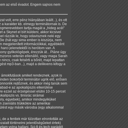
zem az első évadot. Engem sajnos nem
volt, erre pénz hiányában leállt...), és ott
z a karakter kb. elmegy terminátornak is. De
ő legmerevebben tartja magát a
hideg acél
a Skynet el bírt küldeni, akkor kicsivel
kkel rázzák le, hogy odavisznek neki egy
le (hát egy sima ember is kiszúrja, nem
n megjelenített információkkal, egyébként
arci jelenetektől is herótom van. A
ony gyilkológépek, érezzük át... Pláne úgy
ázszoros veterán ellenálló, vagy maga Sarah
incs, csak felsérti a bőrét, majd lepattan
gést mp3-ban...), majd a delikvens kifogy a
nő ámokfutások amiket rendeznek, azok is
inden bokorból terminátor ugrik elő, erősen
 Connorék rejtőznek, és akkor még tanúk sem
zabad-e az apokalipszis elkerülése
zre ezzel az érzelgéssel elütni 10-15 percet
kalipszis vs. tinisrác sirámai
hely, egyebek), amikor mindegyiküket
 zseniális trükkökre az amerikai
külést egy másik városba (egy alkalommal
de a fentiek már túlzottan elrontották az
alatt történelmi jelentőségűeket értek)
am volna hallani. Sci-fi és tech parádét