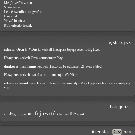
Megfigyelőközpont
Szavazások
Legnépszerűbb bejegyzések
Üzenőfal
Verzió história
RSS értesítő feedek
lájkkirályok
adamo
,
Orca
és
VDavid
kedveli Haszprus
bejegyzését: Blog fixed!
Haszprus
kedveli Orca
kommentjét: Yay
dankoi
és
mainframe
kedveli Haszprus
bejegyzését: 21 éves a blog
Haszprus
kedveli mainframe
kommentjét: #5 Miért
adamo
és
mainframe
kedveli Haszprus
kommentjét: #3, eléggé emeletes csúcskirályság
volt
kategóriák
fejlesztés
blog
buli
life
ai
bringa
fotózás
sport
üzenőfal
:
nap