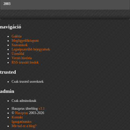
2003
navigáció
Galéria
Megfigyelőközpont
Szavazások
Legnépszerűbb bejegyzések
Üzenőfal
Verzió história
RSS értesítő feedek
trusted
Csak trusted usereknek
admin
Csak adminoknak
Haszprus überblog
v3.1
©
Haszprus
2003-2026
Kontakt
Igazgatótanács
Mit tud ez a blog?