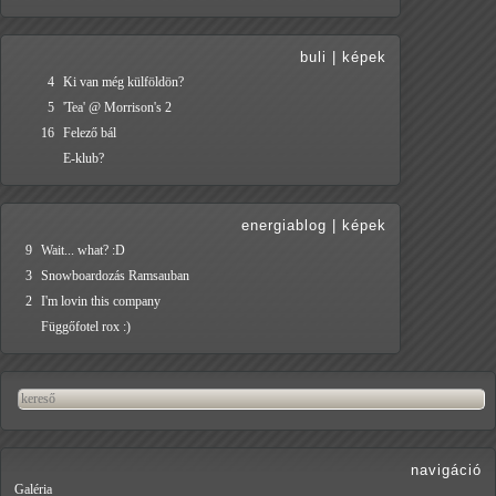
buli
|
képek
4
Ki van még külföldön?
5
'Tea' @ Morrison's 2
16
Felező bál
E-klub?
energiablog
|
képek
9
Wait... what? :D
3
Snowboardozás Ramsauban
2
I'm lovin this company
Függőfotel rox :)
navigáció
Galéria