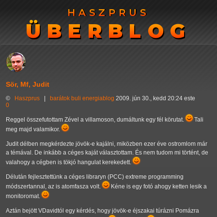
HASZPRUS
HASZPRUS
ÜBERBLOG
ÜBERBLOG
Sör, Mf, Judit
©
Haszprus
|
barátok
buli
energiablog
2009. jún 30., kedd 20:24 este
0
Reggel összefutottam Zével a villamoson, dumáltunk egy fél körutat.
Tali
meg majd valamikor.
Judit délben megkérdezte jövök-e kajálni, miközben ezer éve ostromlom már
a témával. De inkább a céges kaját választottam. És nem tudom mi történt, de
valahogy a cégben is tökjó hangulat kerekedett.
Délután fejlesztettünk a céges libraryn (PCC) extreme programming
módszertannal, az is atomfasza volt.
Kéne is egy fotó ahogy ketten lesik a
monitoromat.
Aztán bejött VDavidtól egy kérdés, hogy jövök-e éjszakai túrázni Pomázra