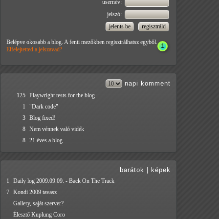
usernév:
jelszó:
Belépve okosabb a blog. A fenti mezőkben regisztrálhatsz egyből.
Elfelejtetted a jelszavad?
napi
komment
125
Playwright tests for the blog
1
"Dark code"
3
Blog fixed!
8
Nem vénnek való vidék
8
21 éves a blog
barátok
|
képek
1
Daily log 2009.09.09. - Back On The Track
7
Kondi 2009 tavasz
Gallery, saját szerver?
Élesztő Kuplung Coro