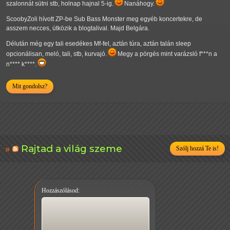
szalonnát sütni stb, holnap hajnal 5-ig.
Nanáhogy.
ScoobyZoli hívott ZP-be Sub Bass Monster meg egyéb koncertekre, de
asszem necces, ütközik a blogtalival. Majd Belgára.
Délután még egy tali esedékes Mf-fel, aztán túra, aztán talán sleep
opcionálisan, meló, tali, stb, kurvajó.
Megy a pörgés mint varázsló f***n a
n**** k****.
Mit gondolsz?
Rajtad a világ szeme
Szólj hozzá Te is!
Hozzászólásod: