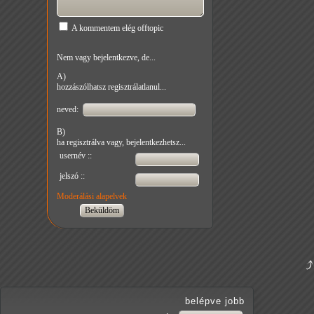
A kommentem elég offtopic
Nem vagy bejelentkezve, de...
A)
hozzászólhatsz regisztrálatlanul...
neved:
B)
ha regisztrálva vagy, bejelentkezhetsz...
usernév ::
jelszó ::
Moderálási alapelvek
belépve jobb