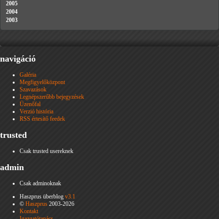
2005
2004
2003
navigáció
Galéria
Megfigyelőközpont
Szavazások
Legnépszerűbb bejegyzések
Üzenőfal
Verzió história
RSS értesítő feedek
trusted
Csak trusted usereknek
admin
Csak adminoknak
Haszprus überblog
v3.1
©
Haszprus
2003-2026
Kontakt
Igazgatótanács