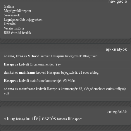
navigáció
Galéria
Megfigyelőközpont
Szavazások
Legnépszerűbb bejegyzések
Üzenőfal
Verzió história
RSS értesítő feedek
lájkkirályok
adamo
,
Orca
és
VDavid
kedveli Haszprus
bejegyzését: Blog fixed!
Haszprus
kedveli Orca
kommentjét: Yay
dankoi
és
mainframe
kedveli Haszprus
bejegyzését: 21 éves a blog
Haszprus
kedveli mainframe
kommentjét: #5 Miért
adamo
és
mainframe
kedveli Haszprus
kommentjét: #3, eléggé emeletes csúcskirályság
volt
kategóriák
fejlesztés
blog
buli
life
ai
bringa
fotózás
sport