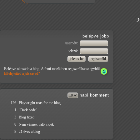
belépve jobb
usernév:
jelszó:
Belépve okosabb a blog. A fenti mezőkben regisztrálhatsz egyből.
Elfelejtetted a jelszavad?
napi
komment
126
Playwright tests for the blog
1
"Dark code"
3
Blog fixed!
8
Nem vénnek való vidék
8
21 éves a blog