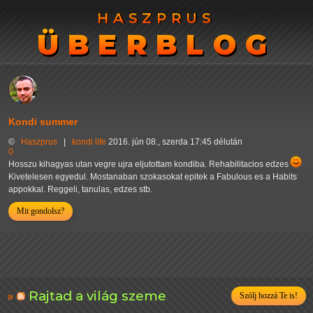
HASZPRUS
HASZPRUS
ÜBERBLOG
ÜBERBLOG
Kondi summer
©
Haszprus
|
kondi
life
2016. jún 08., szerda 17:45 délután
0
Hosszu kihagyas utan vegre ujra eljutottam kondiba. Rehabilitacios edzes
Kivetelesen egyedul. Mostanaban szokasokat epitek a Fabulous es a Habits
appokkal. Reggeli, tanulas, edzes stb.
Mit gondolsz?
Rajtad a világ szeme
Szólj hozzá Te is!