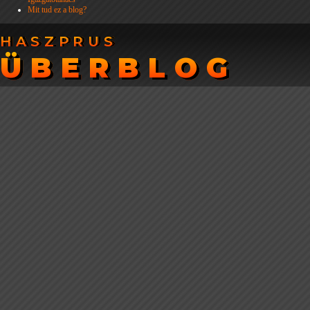
Mit tud ez a blog?
HASZPRUS
HASZPRUS
ÜBERBLOG
ÜBERBLOG