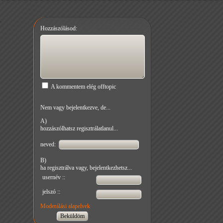
Hozzászólásod:
A kommentem elég offtopic
Nem vagy bejelentkezve, de...
A)
hozzászólhatsz regisztrálatlanul...
neved:
B)
ha regisztrálva vagy, bejelentkezhetsz...
usernév ::
jelszó ::
Moderálási alapelvek