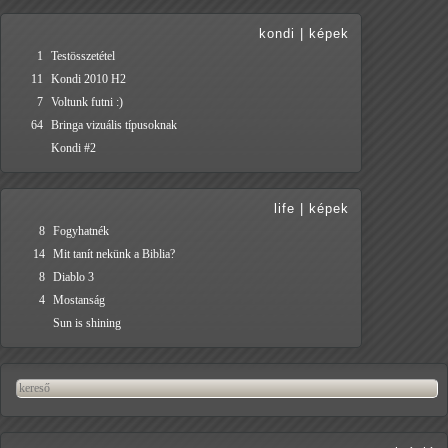
kondi
|
képek
1
Testösszetétel
11
Kondi 2010 H2
7
Voltunk futni :)
64
Bringa vizuális típusoknak
Kondi #2
life
|
képek
8
Fogyhatnék
14
Mit tanít nekünk a Biblia?
8
Diablo 3
4
Mostanság
Sun is shining