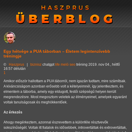
HASZPRUS
HASZPRUS
ÜBERBLOG
ÜBERBLOG
Egy hétvége a PUA táborban – Életem legintenzívebb
tréningje
©
Haszprus
|
biznisz
chatgpt
life
meló
seo
tréning
2019. nov 04., hétfő
16:57 délután
1
Amikor először hallottam a PUA táborról, nem igazán tudtam, mire számítsak.
A kíváncsiságom azonban erősebb volt a kételyeimnél, így jelentkeztem, és
elmentem a táborba, amely egy eldugott, festői szépségű helyen került
megrendezésre. Most megosztom veletek az élményeimet, amelyek egyaránt
voltak tanulságosak és meghökkentőek.
Az érkezés
Ahogy megérkeztem, azonnal észrevettem a különféle résztvevők
sokszínűségét. Voltak itt fiatalok és idősebbek, introvertáltak és extrovertáltak,