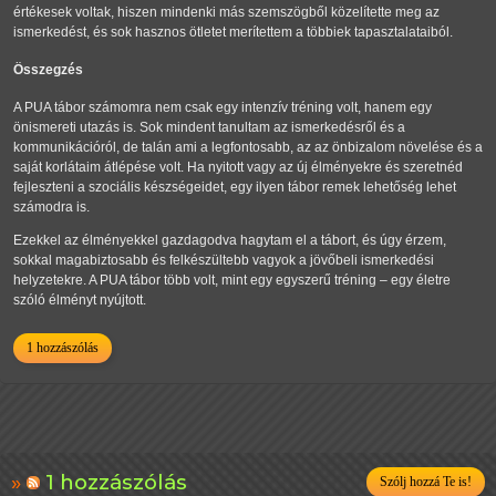
értékesek voltak, hiszen mindenki más szemszögből közelítette meg az
ismerkedést, és sok hasznos ötletet merítettem a többiek tapasztalataiból.
Összegzés
A PUA tábor számomra nem csak egy intenzív tréning volt, hanem egy
önismereti utazás is. Sok mindent tanultam az ismerkedésről és a
kommunikációról, de talán ami a legfontosabb, az az önbizalom növelése és a
saját korlátaim átlépése volt. Ha nyitott vagy az új élményekre és szeretnéd
fejleszteni a szociális készségeidet, egy ilyen tábor remek lehetőség lehet
számodra is.
Ezekkel az élményekkel gazdagodva hagytam el a tábort, és úgy érzem,
sokkal magabiztosabb és felkészültebb vagyok a jövőbeli ismerkedési
helyzetekre. A PUA tábor több volt, mint egy egyszerű tréning – egy életre
szóló élményt nyújtott.
1 hozzászólás
1 hozzászólás
Szólj hozzá Te is!