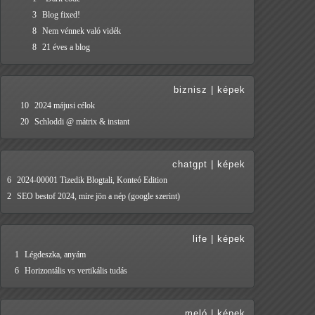
3
Blog fixed!
8
Nem vénnek való vidék
8
21 éves a blog
biznisz
|
képek
10
2024 májusi célok
20
Schloddi @ mátrix & instant
chatgpt
|
képek
6
2024-00001 Tizedik Blogtali, Konteó Edition
2
SEO bestof 2024, mire jön a nép (google szerint)
life
|
képek
1
Légdeszka, anyám
6
Horizontális vs vertikális tudás
meló
|
képek