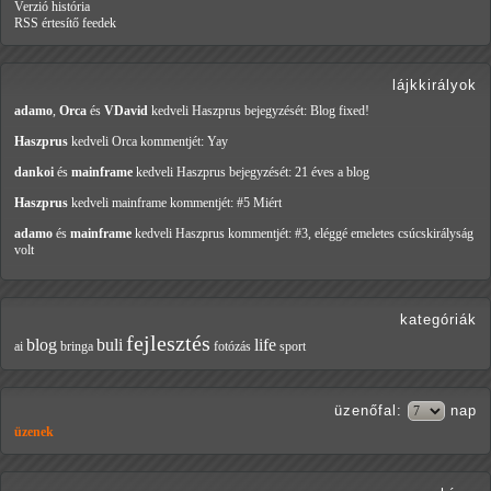
Verzió história
RSS értesítő feedek
lájkkirályok
adamo
,
Orca
és
VDavid
kedveli Haszprus
bejegyzését: Blog fixed!
Haszprus
kedveli Orca
kommentjét: Yay
dankoi
és
mainframe
kedveli Haszprus
bejegyzését: 21 éves a blog
Haszprus
kedveli mainframe
kommentjét: #5 Miért
adamo
és
mainframe
kedveli Haszprus
kommentjét: #3, eléggé emeletes csúcskirályság
volt
kategóriák
fejlesztés
blog
buli
life
ai
bringa
fotózás
sport
üzenőfal
:
nap
üzenek