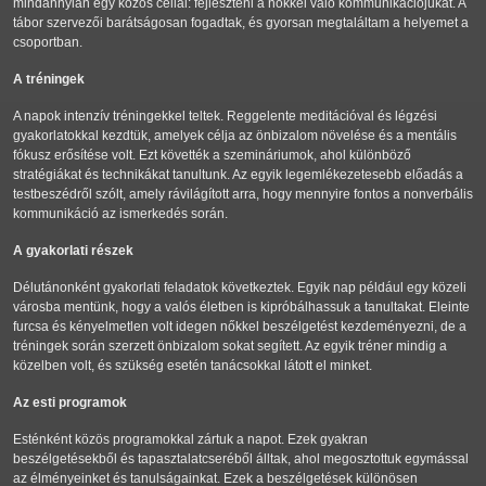
mindannyian egy közös céllal: fejleszteni a nőkkel való kommunikációjukat. A
tábor szervezői barátságosan fogadtak, és gyorsan megtaláltam a helyemet a
csoportban.
A tréningek
A napok intenzív tréningekkel teltek. Reggelente meditációval és légzési
gyakorlatokkal kezdtük, amelyek célja az önbizalom növelése és a mentális
fókusz erősítése volt. Ezt követték a szemináriumok, ahol különböző
stratégiákat és technikákat tanultunk. Az egyik legemlékezetesebb előadás a
testbeszédről szólt, amely rávilágított arra, hogy mennyire fontos a nonverbális
kommunikáció az ismerkedés során.
A gyakorlati részek
Délutánonként gyakorlati feladatok következtek. Egyik nap például egy közeli
városba mentünk, hogy a valós életben is kipróbálhassuk a tanultakat. Eleinte
furcsa és kényelmetlen volt idegen nőkkel beszélgetést kezdeményezni, de a
tréningek során szerzett önbizalom sokat segített. Az egyik tréner mindig a
közelben volt, és szükség esetén tanácsokkal látott el minket.
Az esti programok
Esténként közös programokkal zártuk a napot. Ezek gyakran
beszélgetésekből és tapasztalatcseréből álltak, ahol megosztottuk egymással
az élményeinket és tanulságainkat. Ezek a beszélgetések különösen