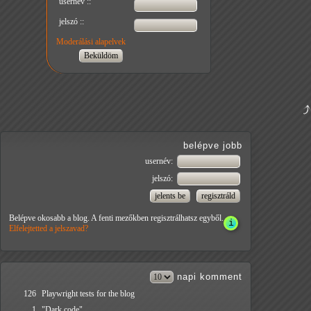
usernév ::
jelszó ::
Moderálási alapelvek
belépve jobb
usernév:
jelszó:
Belépve okosabb a blog. A fenti mezőkben regisztrálhatsz egyből.
Elfelejtetted a jelszavad?
napi
komment
126
Playwright tests for the blog
1
"Dark code"