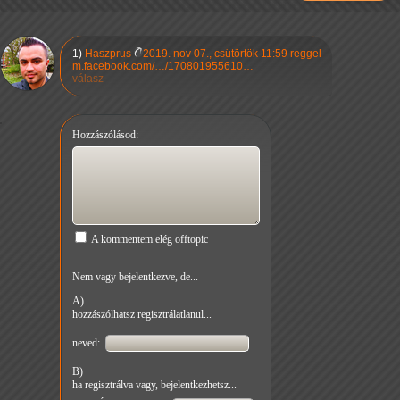
1)
Haszprus
2019. nov 07., csütörtök 11:59 reggel
m.facebook.com/…/170801955610…
válasz
Hozzászólásod:
A kommentem elég offtopic
Nem vagy bejelentkezve, de...
A)
hozzászólhatsz regisztrálatlanul...
neved:
B)
ha regisztrálva vagy, bejelentkezhetsz...