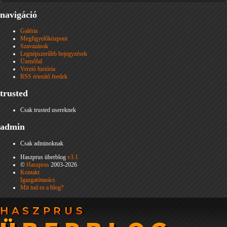
navigáció
Galéria
Megfigyelőközpont
Szavazások
Legnépszerűbb bejegyzések
Üzenőfal
Verzió história
RSS értesítő feedek
trusted
Csak trusted usereknek
admin
Csak adminoknak
Haszprus überblog
v3.1
©
Haszprus
2003-2026
Kontakt
Igazgatótanács
Mit tud ez a blog?
HASZPRUS
HASZPRUS