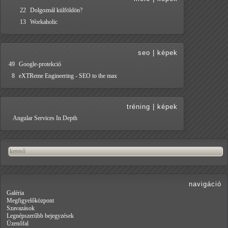
22
Dolgoznál külföldön?
13
Workaholic
seo
|
képek
49
Google-protekció
8
eXTReme Engineering - SEO to the max
tréning
|
képek
Angular Services In Depth
navigáció
Galéria
Megfigyelőközpont
Szavazások
Legnépszerűbb bejegyzések
Üzenőfal