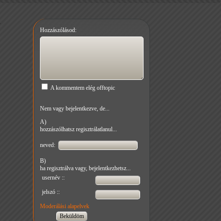
Hozzászólásod:
A kommentem elég offtopic
Nem vagy bejelentkezve, de...
A)
hozzászólhatsz regisztrálatlanul...
neved:
B)
ha regisztrálva vagy, bejelentkezhetsz...
usernév ::
jelszó ::
Moderálási alapelvek