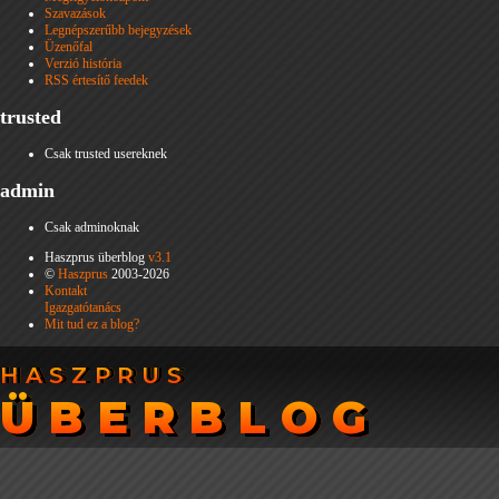
Szavazások
Legnépszerűbb bejegyzések
Üzenőfal
Verzió história
RSS értesítő feedek
trusted
Csak trusted usereknek
admin
Csak adminoknak
Haszprus überblog
v3.1
©
Haszprus
2003-2026
Kontakt
Igazgatótanács
Mit tud ez a blog?
HASZPRUS
HASZPRUS
ÜBERBLOG
ÜBERBLOG