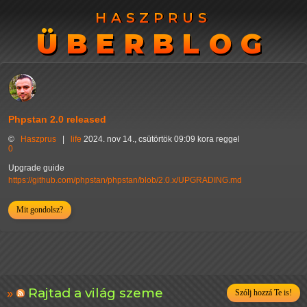
HASZPRUS
HASZPRUS
ÜBERBLOG
ÜBERBLOG
Phpstan 2.0 released
©
Haszprus
|
life
2024. nov 14., csütörtök 09:09 kora reggel
0
Upgrade guide
https://github.com/phpstan/phpstan/blob/2.0.x/UPGRADING.md
Mit gondolsz?
Rajtad a világ szeme
Szólj hozzá Te is!