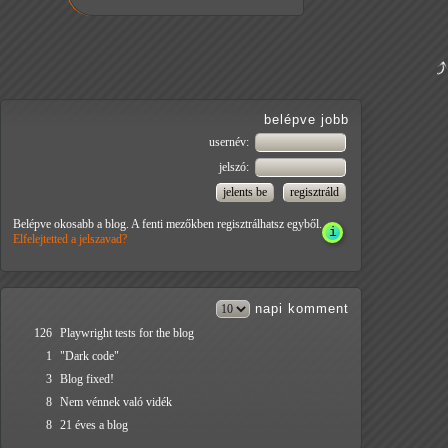
belépve jobb
usernév:
jelszó:
Belépve okosabb a blog. A fenti mezőkben regisztrálhatsz egyből.
Elfelejtetted a jelszavad?
napi
komment
126
Playwright tests for the blog
1
"Dark code"
3
Blog fixed!
8
Nem vénnek való vidék
8
21 éves a blog