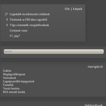
life
|
képek
27
Leginkább ön-tökönszúró reklámok
9
Történetek az FBI titkos ügyeiből
6
Vége a harmadik vizsgaidőszaknak
Gyúrjunk vazze
S7, php7
navigáció
Galéria
Megfigyelőközpont
Szavazások
Legnépszerűbb bejegyzések
Üzenőfal
Verzió história
RSS értesítő feedek
lájkkirályok