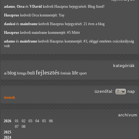
adamo
,
Orca
és
VDavid
kedveli Haszprus
bejegyzését: Blog fixed!
Haszprus
kedveli Orca
kommentjét: Yay
dankoi
és
mainframe
kedveli Haszprus
bejegyzését: 21 éves a blog
Haszprus
kedveli mainframe
kommentjét: #5 Miért
adamo
és
mainframe
kedveli Haszprus
kommentjét: #3, eléggé emeletes csúcskirályság
volt
kategóriák
fejlesztés
blog
buli
life
ai
bringa
fotózás
sport
üzenőfal
:
nap
üzenek
archívum
2026
01
02
03
04
05
06
07
08
2025
2024