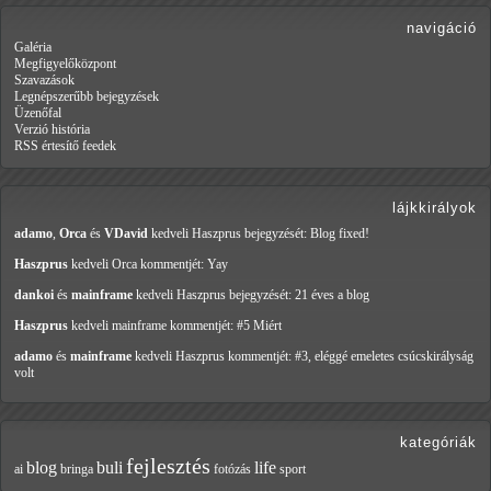
navigáció
Galéria
Megfigyelőközpont
Szavazások
Legnépszerűbb bejegyzések
Üzenőfal
Verzió história
RSS értesítő feedek
lájkkirályok
adamo
,
Orca
és
VDavid
kedveli Haszprus
bejegyzését: Blog fixed!
Haszprus
kedveli Orca
kommentjét: Yay
dankoi
és
mainframe
kedveli Haszprus
bejegyzését: 21 éves a blog
Haszprus
kedveli mainframe
kommentjét: #5 Miért
adamo
és
mainframe
kedveli Haszprus
kommentjét: #3, eléggé emeletes csúcskirályság
volt
kategóriák
fejlesztés
blog
buli
life
ai
bringa
fotózás
sport