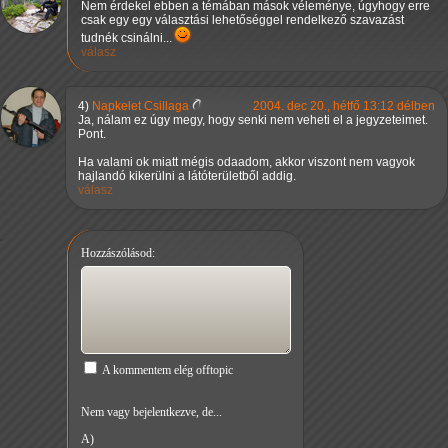
Nem érdekel ebben a témában mások véleménye, úgyhogy erre
csak egy egy választási lehetőséggel rendelkező szavazást
tudnék csinálni...
válasz
4)
Napkelet Csillaga
2004. dec 20., hétfő 13:12 délben
Ja, nálam ez úgy megy, hogy senki nem veheti el a jegyzeteimet.
Pont.
Ha valami ok miatt mégis odaadom, akkor viszont nem vagyok
hajlandó kikerülni a látóterületből addig.
válasz
Hozzászólásod:
A kommentem elég offtopic
Nem vagy bejelentkezve, de...
A)