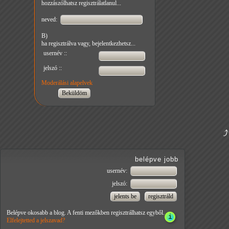
hozzászólhatsz regisztrálatlanul...
neved:
B)
ha regisztrálva vagy, bejelentkezhetsz...
usernév ::
jelszó ::
Moderálási alapelvek
belépve jobb
usernév:
jelszó:
Belépve okosabb a blog. A fenti mezőkben regisztrálhatsz egyből.
Elfelejtetted a jelszavad?