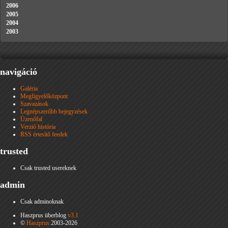
2006
2005
2004
2003
navigáció
Galéria
Megfigyelőközpont
Szavazások
Legnépszerűbb bejegyzések
Üzenőfal
Verzió história
RSS értesítő feedek
trusted
Csak trusted usereknek
admin
Csak adminoknak
Haszprus überblog
v3.1
©
Haszprus
2003-2026