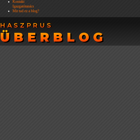
Kontakt
Igazgatótanács
Mit tud ez a blog?
HASZPRUS
HASZPRUS
ÜBERBLOG
ÜBERBLOG