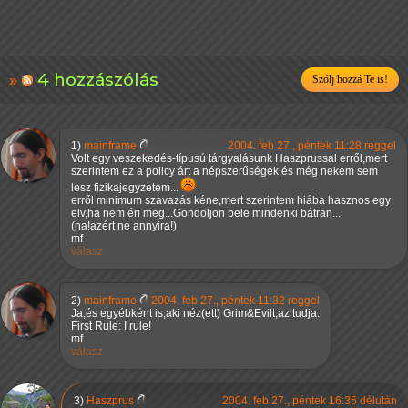
4 hozzászólás
Szólj hozzá Te is!
1)
mainframe
2004. feb 27., péntek 11:28 reggel
Volt egy veszekedés-típusú tárgyalásunk Haszprussal erről,mert
szerintem ez a policy árt a népszerűségek,és még nekem sem
lesz fizikajegyzetem...
erről minimum szavazás kéne,mert szerintem hiába hasznos egy
elv,ha nem éri meg...Gondoljon bele mindenki bátran...
(na!azért ne annyira!)
mf
válasz
2)
mainframe
2004. feb 27., péntek 11:32 reggel
Ja,és egyébként is,aki néz(ett) Grim&Evilt,az tudja:
First Rule: I rule!
mf
válasz
3)
Haszprus
2004. feb 27., péntek 16:35 délután