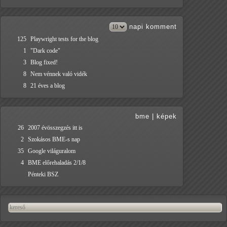
napi
komment
125
Playwright tests for the blog
1
"Dark code"
3
Blog fixed!
8
Nem vénnek való vidék
8
21 éves a blog
bme
|
képek
26
2007 évösszegzés itt is
2
Szokásos BME-s nap
35
Google világuralom
4
BME előrehaladás 2/1/8
Pénteki BSZ