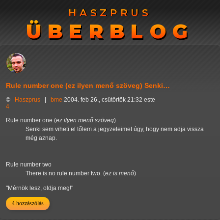
HASZPRUS
HASZPRUS
ÜBERBLOG
ÜBERBLOG
Rule number one (ez ilyen menő szöveg) Senki…
©
Haszprus
|
bme
2004. feb 26., csütörtök 21:32 este
4
Rule number one (
ez ilyen menő szöveg
)
Senki sem viheti el tőlem a jegyzeteimet úgy, hogy nem adja vissza
még aznap.
Rule number two
There is no rule number two. (
ez is menő
)
"Mérnök lesz, oldja meg!"
4 hozzászólás