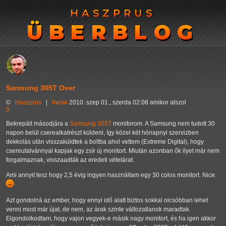
HASZPRUS
HASZPRUS
ÜBERBLOG
ÜBERBLOG
Samsung 305T Over
©
Haszprus
|
hwsw
2010. szep 01., szerda 02:08 amikor alszol
9
Bekrepált másodjára a
Samsung 305T
monitorom. A Samsung nem tudott 30
napon belül cserealkatrészt küldeni, így közel két hónapnyi szervizben
dekkolás után visszaküldtek a boltba ahol vettem (Extreme Digital), hogy
csereutalvánnyal kapjak egy zsír új monitort. Miután azonban ők ilyet már nem
forgalmaznak, visszaadták az eredeti vételárat.
Ami annyit tesz hogy 2,5 évig ingyen használtam egy 30 colos monitort. Nice.
Azt gondolná az ember, hogy ennyi idő alatt biztos sokkal olcsóbban lehet
venni most már újat, de nem, az árak szinte változatlanok maradtak.
Elgondolkodtam, hogy vajon vegyek-e másik nagy monitort, és ha igen akkor