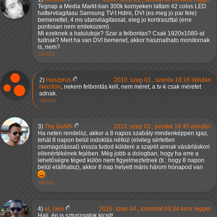
Tegnap a Media Markt-ban 300k kornyeken lattam 42 colos LED
hattervilagitasu Samsung TV-t Hdmi, DVI (es meg jo par fele)
bemenettel, 4 ms utanvilagitassal, eleg jo kontraszttal (erre
pontosan nem emlekszem).
Mi ezeknek a hatulutoje? Szar a felbontas? Csak 1920x1080-at
tudnak? Mert ha van DVI bemenet, akkor hasznalhato monitornak
is, nem?
válasz
2)
Haszprus
2010. szep 01., szerda 18:16 délután
NeoXon
, nekem felbontás kell, nem méret, a tv-k csak méretet
adnak.
válasz
3)
The GuNN
2010. szep 03., péntek 16:45 délután
Ha neten rendelsz, akkor a 8 napos szabály mindenképpen igaz,
tehát 8 napon belül indoklás nélkül (elvileg sértetlen
csomagolással) vissza tudod küldeni a szajrét annak vásárláskori
ellenértékének fejében. Még jobb a dologban, hogy ha erre a
lehetőségre téged külön nem figyelmeztetnek (ti.: hogy 8 napon
belül elállhatsz), akkor 8 nap helyett máris három hónapod van
.
válasz
4)
eL Geri
2010. szep 04., szombat 09:34 kora reggel
Hali, én is sztorizgatok kicsit!