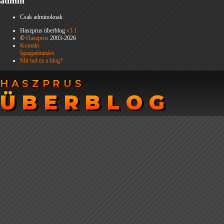
admin
Csak adminoknak
Haszprus überblog
v3.1
©
Haszprus
2003-2026
Kontakt
Igazgatótanács
Mit tud ez a blog?
HASZPRUS
HASZPRUS
ÜBERBLOG
ÜBERBLOG