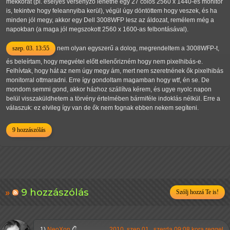
mekkorát (pl. esélyes versenyző lehetne egy 27 colos 2560 x 1440-es monitor
is, tekintve hogy feleannyiba kerül), végül úgy döntöttem hogy veszek, és ha
minden jól megy, akkor egy Dell 3008WFP lesz az áldozat, remélem még a
napokban (a maga jól megszokott 2560 x 1600-as felbontásával).
szep. 03. 13:55
nem olyan egyszerű a dolog, megrendeltem a 3008WFP-t,
és beleírtam, hogy megvétel előtt ellenőrizném hogy nem pixelhibás-e.
Felhívtak, hogy hát az nem úgy megy ám, mert nem szeretnének ők pixelhibás
monitorral ottmaradni. Erre így gondoltam magamban hogy wtf, én se. De
mondom semmi gond, akkor házhoz szállítva kérem, és ugye nyolc napon
belül visszaküldhetem a törvény értelmében bármiféle indoklás nélkül. Erre a
válaszuk: ez elvileg így van de ők nem fognak ebben nekem segíteni.
9 hozzászólás
9 hozzászólás
Szólj hozzá Te is!
1)
NeoXon
2010. szep 01., szerda 09:08 kora reggel