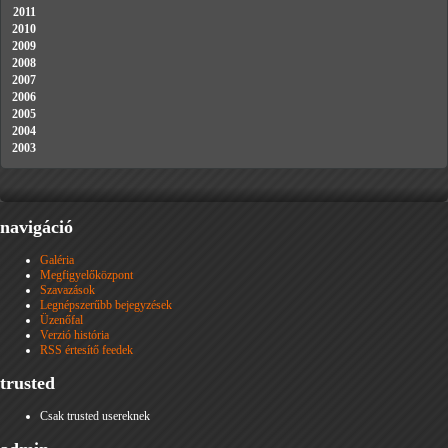
2011
2010
2009
2008
2007
2006
2005
2004
2003
navigáció
Galéria
Megfigyelőközpont
Szavazások
Legnépszerűbb bejegyzések
Üzenőfal
Verzió história
RSS értesítő feedek
trusted
Csak trusted usereknek