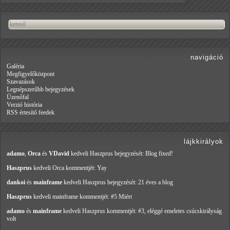
navigáció
Galéria
Megfigyelőközpont
Szavazások
Legnépszerűbb bejegyzések
Üzenőfal
Verzió história
RSS értesítő feedek
lájkkirályok
adamo
,
Orca
és
VDavid
kedveli Haszprus
bejegyzését: Blog fixed!
Haszprus
kedveli Orca
kommentjét: Yay
dankoi
és
mainframe
kedveli Haszprus
bejegyzését: 21 éves a blog
Haszprus
kedveli mainframe
kommentjét: #5 Miért
adamo
és
mainframe
kedveli Haszprus
kommentjét: #3, eléggé emeletes csúcskirályság
volt