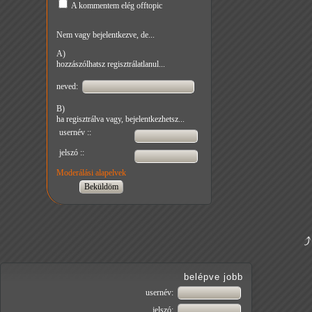
A kommentem elég offtopic
Nem vagy bejelentkezve, de...
A)
hozzászólhatsz regisztrálatlanul...
neved:
B)
ha regisztrálva vagy, bejelentkezhetsz...
usernév ::
jelszó ::
Moderálási alapelvek
belépve jobb
usernév:
jelszó: