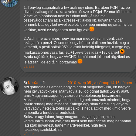
1. Tényleg stagnálnak a hw árak egy ideje. Barátom PONT az ép
divatos válság előtt rakatta velem össze a PCjét. Ez már több mint
2 éve volt (pontosan nem is tudom már), és ha ma
összeválogatnám az alkatrészeket, akkor kb. ugyanannyiba
jönnénk ki… egy két évvel ezelőtti gép még mindig ugyanannyiba
kerülne, azért ez régebben nem így volt
2. Azt hinné az ember, hogy ma már megvehet mindent, csak
szánja rá a pénzt. Öcsémnek egy hónap alatt nem hozták meg a
kamerát, a pesti boltok 95%-a csak hetekig hitegetett, a vége egy
márkaszalonos vásárlás lett +15%-ért és igaz +1év gariért
Azóta rájöttünk, hogy az AVCHD formátumot jól lehet rögzíteni és
lejátszani, de editálni borzalmas
válasz
5)
NeoXon
2010. szep 05., vasárnap 14:15 délben
Azt gondolna az ember, hogy mindent megvehet? Na, en nagyon
nem igy vagyok vele. Mar vagy a 10. dolognal tartok 1-2 ev alatt,
amit Magyarorszagon egyszeruen keptelenseg beszerezni.
A szamtech boltok egyebkent mindig bekamuznak mindent, hogy
naluk rendelj meg mindent. Kollega egy sima Samsung vinyora
vart vagy 3 hetet (a tobbi cucca kb. 1 het alatt jott meg), mig vegre
lemondta a fenebe a rendelest.
Sokszor ugy latom, hogy magyarorszag alig jobb, mint a
kommunizmusban volt, csak most nem naranccsal meg banannal
jatsszak ugyanezt, hanem hardverekkel, high tech
lakaskiegiszotekkel, stb.
válasz