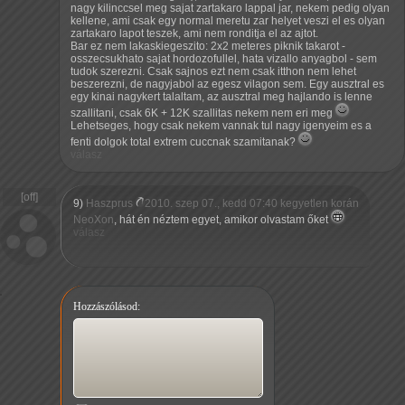
nagy kilinccsel meg sajat zartakaro lappal jar, nekem pedig olyan
kellene, ami csak egy normal meretu zar helyet veszi el es olyan
zartakaro lapot teszek, ami nem ronditja el az ajtot.
Bar ez nem lakaskiegeszito: 2x2 meteres piknik takarot -
osszecsukhato sajat hordozofullel, hata vizallo anyagbol - sem
tudok szerezni. Csak sajnos ezt nem csak itthon nem lehet
beszerezni, de nagyjabol az egesz vilagon sem. Egy ausztral es
egy kinai nagykert talaltam, az ausztral meg hajlando is lenne
szallitani, csak 6K + 12K szallitas nekem nem eri meg
Lehetseges, hogy csak nekem vannak tul nagy igenyeim es a
fenti dolgok total extrem cuccnak szamitanak?
válasz
9)
Haszprus
2010. szep 07., kedd 07:40 kegyetlen korán
NeoXon
, hát én néztem egyet, amikor olvastam őket
válasz
Hozzászólásod: