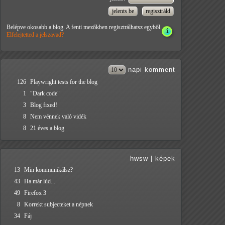
Belépve okosabb a blog. A fenti mezőkben regisztrálhatsz egyből.
Elfelejtetted a jelszavad?
napi
komment
126
Playwright tests for the blog
1
"Dark code"
3
Blog fixed!
8
Nem vénnek való vidék
8
21 éves a blog
hwsw
|
képek
13
Min kommunikálsz?
43
Ha már lúd...
49
Firefox 3
8
Korrekt subjecteket a népnek
34
Fáj