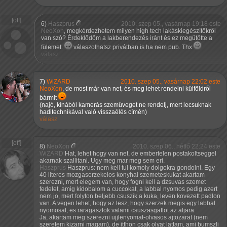
6)
Haszprus
2010. szep 05., vasárnap 19:18 este
NeoXon
, megkérdezhetem milyen high tech lakáskiegészítőkről
van szó? Érdeklődöm a lakberendezés iránt és ez megütötte a
fülemet.
válaszolhatsz privátban is ha nem pub. Thx
válasz
7)
WiZARD
2010. szep 05., vasárnap 22:02 este
NeoXon
, de most már van net, és meg lehet rendelni külföldről
bármit
(najó, kínából kamerás szemüveget ne rendelj, mert lecsuknak
haditechnikával való visszaélés címén)
válasz
8)
NeoXon
2010. szep 06., hétfő 22:24 este
WiZARD
Hat, lehet hogy van net, de embertelen postakoltseggel
akarnak szallitani. Ugy meg mar meg sem eri.
Haszprus
Haszprus: nem kell tul komoly dolgokra gondolni. Egy
40 literes mozgaserzekelos konyhai szemeteskukat akartam
szerezni, mert elegem van, hogy fogni kell a dzsuvas szemet
fedelet, amig kidobalom a cuccokat, a labbal nyomos pedig azert
nem jo, mert folyton beljebb csuszik a kuka, leven kovezett padlon
van. A vegen lehet, hogy az lesz, hogy szerzek megis egy labbal
nyomosat, es raragasztok valami csuszasgatlot az aljara.
Ja, akartam meg szerezni ujjlenyomat-olvasos ajtozarat (nem
szeretem kizarni magam), de itthon csak olyat lattam, ami bumszli