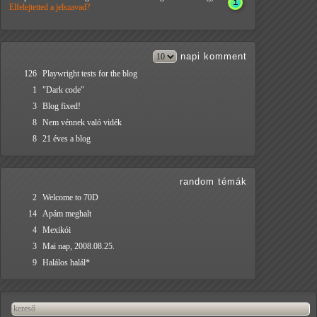
Elfelejtetted a jelszavad?
napi
komment
126
Playwright tests for the blog
1
"Dark code"
3
Blog fixed!
8
Nem vénnek való vidék
8
21 éves a blog
random témák
2
Welcome to 70D
14
Apám meghalt
4
Mexikói
3
Mai nap, 2008.08.25.
9
Halálos halál*