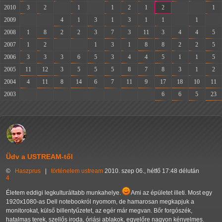
2010
3
2
-
1
-
1
2
1
2
-
-
1
2009
-
-
4
1
3
1
3
1
1
-
1
-
2008
1
8
2
2
3
7
3
11
3
4
4
5
2007
1
2
-
-
1
3
1
8
8
2
2
5
2006
3
3
3
6
5
3
4
4
5
1
1
5
2005
11
12
3
5
5
5
8
7
8
3
1
2
2004
4
11
8
14
6
7
11
9
17
18
10
11
2003
-
-
-
-
-
-
-
-
6
6
5
23
Üdv a USTREAM-től
©
Haszprus
|
történelem
ustream
2010. szep 06., hétfő 17:48 délután
4
Életem eddigi legkulturáltabb munkahelye.
Ami az épületet illeti. Most egy
1920x1080-as Dell notebookról nyomom, de hamarosan megkapjuk a
monitorokat, külső billentyűzetet, az egér már megvan. Bőr forgószék,
hatalmas terek, szellős iroda, óriási ablakok, egyelőre nagyon kényelmes.