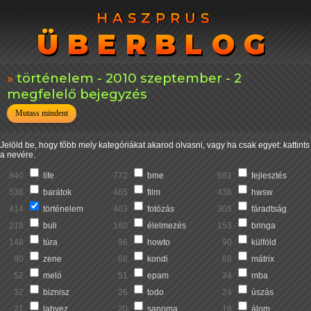
HASZPRUS
HASZPRUS
ÜBERBLOG
ÜBERBLOG
történelem - 2010 szeptember - 2
megfelelő bejegyzés
Mutass mindent
Jelöld be, hogy főbb mely kategóriákat akarod olvasni, vagy ha csak egyet: kattints
a nevére.
940
life
772
bme
691
fejlesztés
538
barátok
465
film
436
hwsw
414
történelem
403
fotózás
305
fáradtság
218
buli
160
élelmezés
153
bringa
148
túra
96
howto
90
külföld
90
zene
68
kondi
68
mátrix
52
meló
51
epam
34
mba
32
biznisz
26
todo
24
úszás
21
labvez
20
sanoma
16
álom