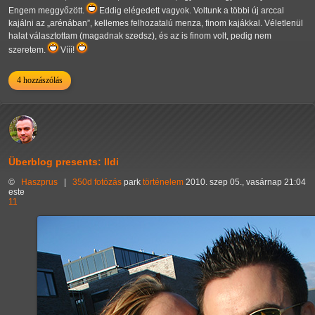
Engem meggyőzött.
Eddig elégedett vagyok. Voltunk a többi új arccal
kajálni az
arénában
, kellemes felhozatalú menza, finom kajákkal. Véletlenül
halat választottam (magadnak szedsz), és az is finom volt, pedig nem
szeretem.
Vííí!
4 hozzászólás
Überblog presents: Ildi
©
Haszprus
|
350d
fotózás
park
történelem
2010. szep 05., vasárnap 21:04
este
11