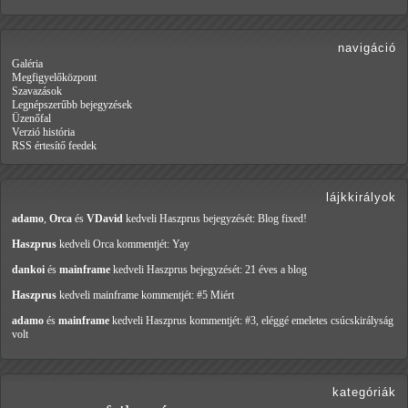
navigáció
Galéria
Megfigyelőközpont
Szavazások
Legnépszerűbb bejegyzések
Üzenőfal
Verzió história
RSS értesítő feedek
lájkkirályok
adamo
,
Orca
és
VDavid
kedveli Haszprus
bejegyzését: Blog fixed!
Haszprus
kedveli Orca
kommentjét: Yay
dankoi
és
mainframe
kedveli Haszprus
bejegyzését: 21 éves a blog
Haszprus
kedveli mainframe
kommentjét: #5 Miért
adamo
és
mainframe
kedveli Haszprus
kommentjét: #3, eléggé emeletes csúcskirályság
volt
kategóriák