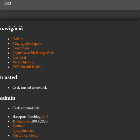
2003
navigáció
Galéria
Megfigyelőközpont
Szavazások
Legnépszerűbb bejegyzések
Üzenőfal
Verzió história
RSS értesítő feedek
trusted
Csak trusted usereknek
admin
Csak adminoknak
Haszprus überblog
v3.1
©
Haszprus
2003-2026
Kontakt
Igazgatótanács
Mit tud ez a blog?