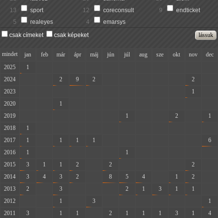
13
sport
12
coreconsult
9
endticket
5
realeyes
4
emarsys
csak címeket
csak képeket
mindet
jan
feb
már
ápr
máj
jún
júl
aug
sze
okt
nov
dec
2025
1
-
-
-
-
-
-
-
-
-
-
-
2024
-
-
2
9
2
-
-
-
-
-
2
-
2023
-
-
-
-
-
-
-
-
-
-
1
-
2020
-
-
1
-
-
-
-
-
-
-
-
-
2019
-
-
-
-
-
-
1
-
-
2
-
1
2018
1
-
-
-
-
-
-
-
-
-
-
-
2017
1
-
1
1
1
-
-
-
-
-
-
6
2016
1
-
-
-
-
-
1
-
-
-
-
-
2015
3
1
1
2
-
2
-
-
-
-
2
-
2014
3
4
3
2
-
8
5
4
-
1
2
-
2013
2
-
3
-
-
-
2
1
3
1
1
-
2012
-
-
1
-
3
-
-
-
-
-
-
1
2011
3
-
1
1
-
2
1
1
1
3
1
4