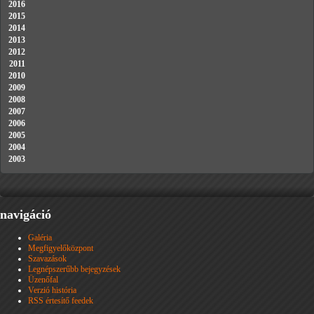
2016
2015
2014
2013
2012
2011
2010
2009
2008
2007
2006
2005
2004
2003
navigáció
Galéria
Megfigyelőközpont
Szavazások
Legnépszerűbb bejegyzések
Üzenőfal
Verzió história
RSS értesítő feedek