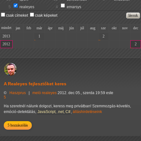
5
realeyes
4
emarsys
csak címeket
csak képeket
mindet
jan
feb
már
ápr
máj
jún
júl
aug
sze
okt
nov
dec
2013
-
-
1
-
-
-
-
-
2
-
-
-
2012
-
-
-
-
-
-
-
-
-
-
-
2
A Realeyes fejlesztőket keres
©
Haszprus
|
meló
realeyes
2012. dec 05., szerda 19:59 este
5
Ha szeretnél nálunk dolgozi, keress meg privátban! Szemmozgás-követés,
emóció-detektálás,
JavaScript, .net, C#
,
álláshirdetéseink
5 hozzászólás