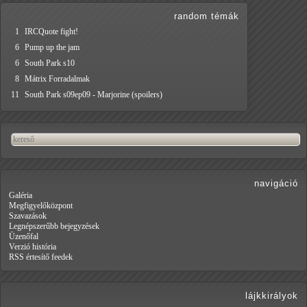
random témák
1
IRCQuote fight!
6
Pump up the jam
6
South Park s10
8
Mátrix Forradalmak
11
South Park s09ep09 - Marjorine (spoilers)
navigáció
Galéria
Megfigyelőközpont
Szavazások
Legnépszerűbb bejegyzések
Üzenőfal
Verzió história
RSS értesítő feedek
lájkkirályok