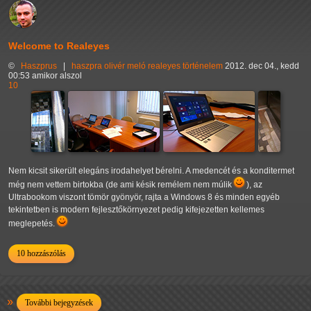
Welcome to Realeyes
©
Haszprus
|
haszpra olivér
meló
realeyes
történelem
2012. dec 04., kedd
00:53 amikor alszol
10
Nem kicsit sikerült elegáns irodahelyet bérelni. A medencét és a konditermet
még nem vettem birtokba (de ami késik remélem nem múlik
), az
Ultrabookom viszont tömör gyönyör, rajta a Windows 8 és minden egyéb
tekintetben is modern fejlesztőkörnyezet pedig kifejezetten kellemes
meglepetés.
10 hozzászólás
További bejegyzések