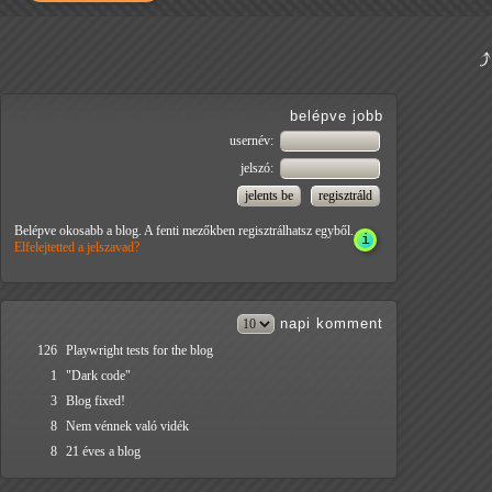
belépve jobb
usernév:
jelszó:
Belépve okosabb a blog. A fenti mezőkben regisztrálhatsz egyből.
Elfelejtetted a jelszavad?
napi
komment
126
Playwright tests for the blog
1
"Dark code"
3
Blog fixed!
8
Nem vénnek való vidék
8
21 éves a blog