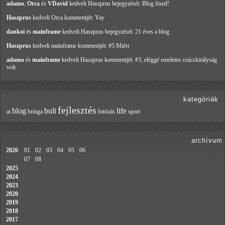
adamo
,
Orca
és
VDavid
kedveli Haszprus
bejegyzését: Blog fixed!
Haszprus
kedveli Orca
kommentjét: Yay
dankoi
és
mainframe
kedveli Haszprus
bejegyzését: 21 éves a blog
Haszprus
kedveli mainframe
kommentjét: #5 Miért
adamo
és
mainframe
kedveli Haszprus
kommentjét: #3, eléggé emeletes csúcskirályság
volt
kategóriák
fejlesztés
blog
buli
life
ai
bringa
fotózás
sport
archívum
2026
01
02
03
04
05
06
07
08
2025
2024
2023
2020
2019
2018
2017