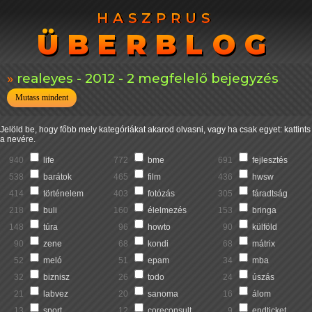
HASZPRUS
HASZPRUS
ÜBERBLOG
ÜBERBLOG
realeyes - 2012 - 2 megfelelő bejegyzés
Mutass mindent
Jelöld be, hogy főbb mely kategóriákat akarod olvasni, vagy ha csak egyet: kattints
a nevére.
940
life
772
bme
691
fejlesztés
538
barátok
465
film
436
hwsw
414
történelem
403
fotózás
305
fáradtság
218
buli
160
élelmezés
153
bringa
148
túra
96
howto
90
külföld
90
zene
68
kondi
68
mátrix
52
meló
51
epam
34
mba
32
biznisz
26
todo
24
úszás
21
labvez
20
sanoma
16
álom
13
sport
12
coreconsult
9
endticket