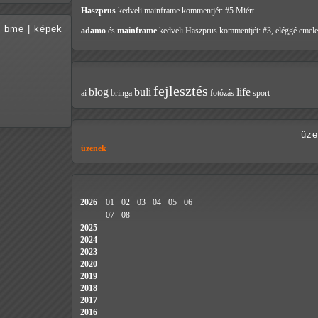
Haszprus
kedveli mainframe
kommentjét: #5 Miért
bme
|
képek
adamo
és
mainframe
kedveli Haszprus
kommentjét: #3, eléggé emele
fejlesztés
blog
buli
life
ai
bringa
fotózás
sport
üze
üzenek
2026
01
02
03
04
05
06
07
08
2025
2024
2023
2020
2019
2018
2017
2016