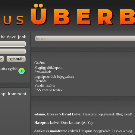
ÜBER
ÜBER
RUS
RUS
belépve jobb
Galéria
Megfigyelőközpont
hatsz egyből.
Szavazások
Legnépszerűbb bejegyzések
Üzenőfal
Verzió história
RSS értesítő feedek
api
komment
adamo
,
Orca
és
VDavid
kedveli Haszprus
bejegyzését: Blog fixed!
Haszprus
kedveli Orca
kommentjét: Yay
dankoi
és
mainframe
kedveli Haszprus
bejegyzését: 21 éves a blog