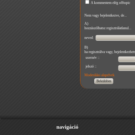
A kommentem elég offtopic
Nem vagy bejelentkezve, de...
A)
hozzászólhatsz regisztrálatlanul...
neved:
B)
ha regisztrálva vagy, bejelentkezhets
usernév ::
jelszó ::
Moderálási alapelvek
navigáció