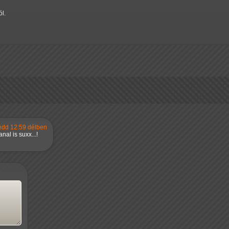
ól.
kedd 12:59 délben
nal is suxx...!