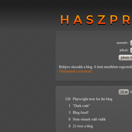
HASZP
HASZP
usernév:
jelszó:
Belépve okosabb a blog. A fenti mezőkben regisztrál
Elfelejtetted a jelszavad?
n
126
Playwright tests for the blog
1
"Dark code"
3
Blog fixed!
8
Nem vénnek való vidék
8
21 éves a blog