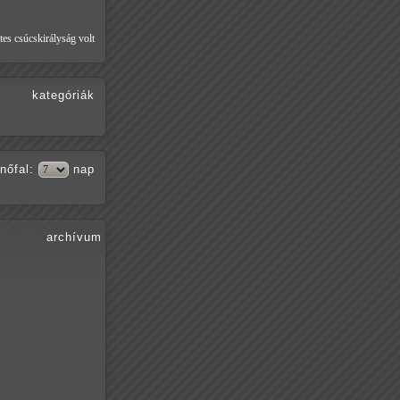
tes csúcskirályság volt
kategóriák
nőfal
:
nap
archívum