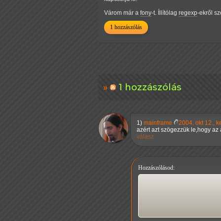
Várom már a
fony
-t. Íllítólag
regexp
-ekről sz
1 hozzászólás
1 hozzászólás
1)
mainframe
2004. okt 12., 
azért azt szögezzük le,hogy az a
válasz
Hozzászólásod: