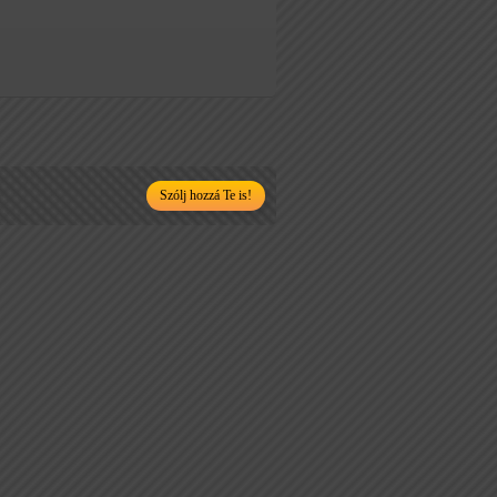
Szólj hozzá Te is!