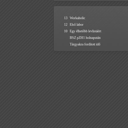
13
Workaholic
12
Első labor
10
Egy élhetőbb levlistáért
BSZ pZH1 holnapután
Tárgyakra fordított idő