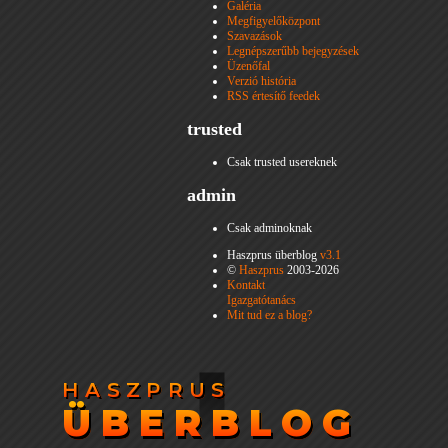
Galéria
Megfigyelőközpont
Szavazások
Legnépszerűbb bejegyzések
Üzenőfal
Verzió história
RSS értesítő feedek
trusted
Csak trusted usereknek
admin
Csak adminoknak
Haszprus überblog
v3.1
©
Haszprus
2003-2026
Kontakt
Igazgatótanács
Mit tud ez a blog?
HASZPRUS
HASZPRUS
ÜBERBLOG
ÜBERBLOG