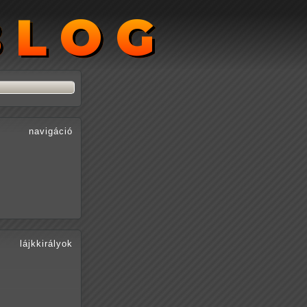
BLOG
BLOG
navigáció
lájkkirályok