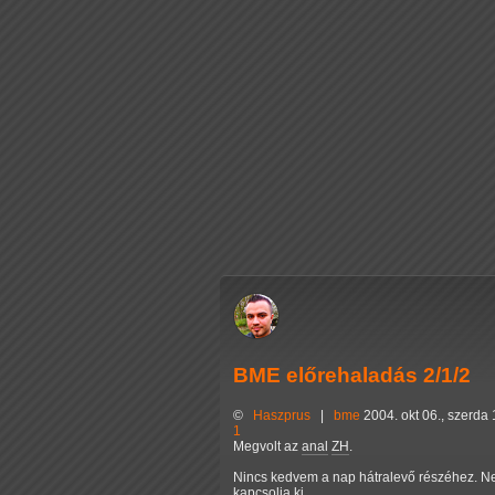
BME előrehaladás 2/1/2
©
Haszprus
|
bme
2004. okt 06., szerda
1
Megvolt az
anal
ZH
.
Nincs kedvem a nap hátralevő részéhez. 
kapcsolja ki.